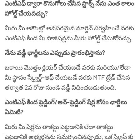
ఎంటిఎఫ్ ద్వారా కొనుగోలు చేసిన స్టాక్స్ నేను ఎంత కాలం
హోల్డ్ చేయవచ్చు?
మీరు మీ అకౌంట్లో అవసరమైన మార్జిన్ నిర్వహించే వరకు
ఎంటిఎఫ్ కింద మీ పొజిషన్లను మీరు హోల్డ్ చేసుకోవచ్చు.
నేను వడ్డీ ఛార్జీలను ఎప్పుడు ప్రారంభిస్తాను?
బకాయి మొత్తం క్లియర్ చేయబడే వరకు మరియు/లేదా
మీ స్థానం స్క్వేర్డ్-ఆఫ్ చేయబడే వరకు MTF ట్రేడ్ చేసిన
తర్వాత 2వ రోజు నుండి వడ్డీ విధించబడుతుంది.
ఎంటిఎఫ్ కింద ప్లెడ్జింగ్/అన్-ప్లెడ్జింగ్ షేర్ల కోసం ఛార్జీలు
ఏమిటి?
మీరు మీ షేర్లను తాకట్టు పెట్టడానికి లేదా తాకట్టు
పెట్టడానికి అభ్యర్థనను సమర్పించినప్పుడు, ఒక స్క్రిప్ కు