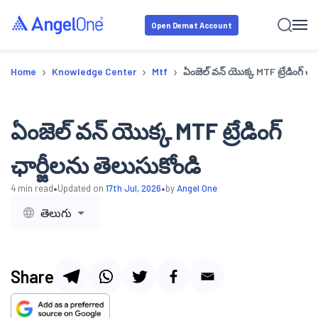
Open Demat Account
›
›
›
Home
Knowledge Center
Mtf
ఏంజెల్ వన్ యొక్క MTF ట్రేడింగ్ ఛార
ఏంజెల్ వన్ యొక్క MTF ట్రేడింగ్
ఛార్జీలను తెలుసుకోండి
•
•
4
min read
Updated on
17th Jul, 2026
by
Angel One
తెలుగు
Share