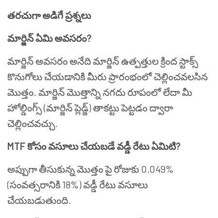
తరచుగా అడిగే ప్రశ్నలు
మార్జిన్ ఏమి అవసరం?
మార్జిన్ అవసరం అనేది మార్జిన్ ఉత్పత్తుల క్రింద స్టాక్స్
కొనుగోలు చేయడానికి మీరు ప్రారంభంలో చెల్లించవలసిన
మొత్తం. మార్జిన్ మొత్తాన్ని నగదు రూపంలో లేదా మీ
హోల్డింగ్స్ (మార్జిన్ ప్లెడ్జ్) తాకట్టు పెట్టడం ద్వారా
చెల్లించవచ్చు.
MTF కోసం వసూలు చేయబడే వడ్డీ రేటు ఏమిటి?
అప్పుగా తీసుకున్న మొత్తం పై రోజుకు 0.049%
(సంవత్సరానికి 18%) వడ్డీ రేటు వసూలు
చేయబడుతుంది.