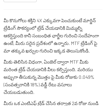
మీ కొనుగోలు శక్తిని 4X ఎక్కువగా పెంచుకుంటే మార్జిన్
ట్రేడింగ్ సౌకర్యంలో ట్రేడ్ చేయడానికి మిమ్మల్ని
ఆకర్షిస్తుంది కానీ సంబంధిత ఛార్జీల గురించి సందేహంగా
ఉంటే, మీరు సరైన ప్రదేశంలో ఉన్నారు. MTF ట్రేడింగ్ పై
మా తక్కువ ఖర్చుల గురించి ఇక్కడ తెలుసుకోండి.
మీకు తెలిసిన విధంగా, ఏంజెల్ ద్వారా MTF మీకు
మరింత ట్రేడ్ చేయడానికి వీలు కల్పిస్తుంది. మరియు
అప్పుగా తీసుకున్న మొత్తం పై మీకు రోజుకు 0.049%
(సంవత్సరానికి 18%) వడ్డీ రేటు వసూలు
చేయబడుతుంది.
మీరు ఒక ఎంటిఎఫ్ ట్రేడ్ చేసిన తర్వాత 2వ రోజు నుండి