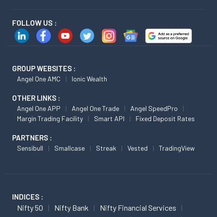
FOLLOW US :
GROUP WEBSITES :
Angel One AMC
Ionic Wealth
OTHER LINKS :
Angel One APP
Angel One Trade
Angel SpeedPro
Margin Trading Facility
Smart API
Fixed Deposit Rates
PARTNERS :
Sensibull
Smallcase
Streak
Vested
TradingView
INDICES :
Nifty 50
Nifty Bank
Nifty Financial Services