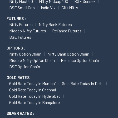
Nifty Next 50
Nifty Midcap 100
BSE Sensex
BSE Small Cap
India Vix
Gift Nifty
FUTURES :
Nifty Futures
Nifty Bank Futures
Midcap Nifty Futures
Reliance Futures
BSE Futures
OPTIONS :
Nifty Option Chain
Nifty Bank Option Chain
Midcap Nifty Option Chain
Reliance Option Chain
BSE Option Chain
GOLD RATES :
Gold Rate Today In Mumbai
Gold Rate Today In Delhi
Gold Rate Today In Chennai
Gold Rate Today In Hyderabad
Gold Rate Today In Bangalore
SILVER RATES :