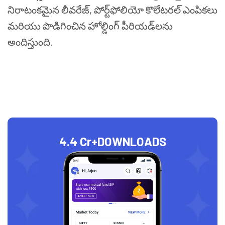
నిరాటంకమైన లీవరేజ్, పోర్ట్‌ఫోలియో కొలేటరల్ ఎంపికలు
మరియు పొడిగించిన హోల్డింగ్ పీరియడ్‌లను
అందిస్తుంది.
4.4 Cr+
DOWNLOADS