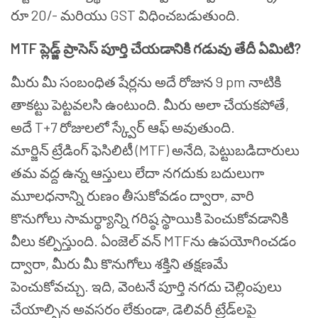
రూ 20/- మరియు GST విధించబడుతుంది.
MTF ప్లెడ్జ్ ప్రాసెస్ పూర్తి చేయడానికి గడువు తేదీ ఏమిటి?
మీరు మీ సంబంధిత షేర్లను అదే రోజున 9 pm నాటికి
తాకట్టు పెట్టవలసి ఉంటుంది. మీరు అలా చేయకపోతే,
అదే T+7 రోజులలో స్క్వేర్ ఆఫ్ అవుతుంది.
మార్జిన్ ట్రేడింగ్ ఫెసిలిటీ (MTF) అనేది, పెట్టుబడిదారులు
తమ వద్ద ఉన్న ఆస్తులు లేదా నగదుకు బదులుగా
మూలధనాన్ని రుణం తీసుకోవడం ద్వారా, వారి
కొనుగోలు సామర్థ్యాన్ని గరిష్ఠ స్థాయికి పెంచుకోవడానికి
వీలు కల్పిస్తుంది. ఏంజెల్ వన్ MTFను ఉపయోగించడం
ద్వారా, మీరు మీ కొనుగోలు శక్తిని తక్షణమే
పెంచుకోవచ్చు. ఇది, వెంటనే పూర్తి నగదు చెల్లింపులు
చేయాల్సిన అవసరం లేకుండా, డెలివరీ ట్రేడ్‌లపై