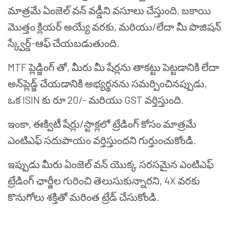
మాత్రమే ఏంజెల్ వన్ వడ్డీని వసూలు చేస్తుంది, బకాయి
మొత్తం క్లియర్ అయ్యే వరకు, మరియు/లేదా మీ పొజిషన్
స్క్వేర్డ్-ఆఫ్ చేయబడుతుంది.
MTF ప్లెడ్జింగ్ తో, మీరు మీ షేర్లను తాకట్టు పెట్టడానికి లేదా
అన్‌ప్లెడ్జ్ చేయడానికి అభ్యర్థనను సమర్పించినప్పుడు,
ఒక ISIN కు రూ 20/- మరియు GST వర్తిస్తుంది.
ఇంకా, ఈక్విటీ షేర్లు/స్టాక్లలో ట్రేడింగ్ కోసం మాత్రమే
ఎంటిఎఫ్ సదుపాయం వర్తిస్తుందని గుర్తుంచుకోండి.
ఇప్పుడు మీరు ఏంజెల్ వన్ యొక్క సరసమైన ఎంటిఎఫ్
ట్రేడింగ్ ఛార్జీల గురించి తెలుసుకున్నారని, 4X వరకు
కొనుగోలు శక్తితో మరింత ట్రేడ్ చేసుకోండి.