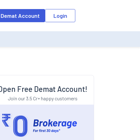
o the input field, the suggestion list will be updated as per the keyw
 Demat Account
Login
Open Free Demat Account!
Join our 3.5 Cr+ happy customers