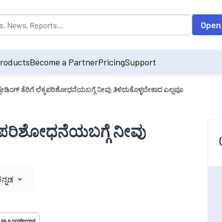
opulated by default on accessing the input field. On entering data int
Open
roducts
Become a Partner
Pricing
Support
ರೇಡಿಂಗ್ ತೆರಿಗೆ ಲೆಕ್ಕಪರಿಶೋಧನೆಯಬಗ್ಗೆ ನೀವು ತಿಳಿದುಕೊಳ್ಳಬೇಕಾದ ಎಲ್ಲವೂ
ೆಕ್ಕಪರಿಶೋಧನೆಯಬಗ್ಗೆ ನೀವು
ಕನ್ನಡ