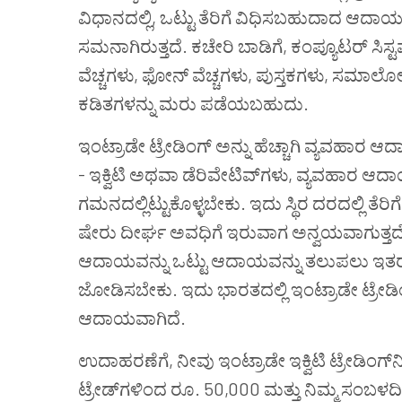
ವಿಧಾನದಲ್ಲಿ, ಒಟ್ಟು ತೆರಿಗೆ ವಿಧಿಸಬಹುದಾದ ಆದಾಯವ
ಸಮನಾಗಿರುತ್ತದೆ. ಕಚೇರಿ ಬಾಡಿಗೆ, ಕಂಪ್ಯೂಟರ್ ಸಿಸ
ವೆಚ್ಚಗಳು, ಫೋನ್ ವೆಚ್ಚಗಳು, ಪುಸ್ತಕಗಳು, ಸಮಾಲ
ಕಡಿತಗಳನ್ನು ಮರು ಪಡೆಯಬಹುದು.
ಇಂಟ್ರಾಡೇ ಟ್ರೇಡಿಂಗ್ ಅನ್ನು ಹೆಚ್ಚಾಗಿ ವ್ಯವಹಾರ
- ಇಕ್ವಿಟಿ ಅಥವಾ ಡೆರಿವೇಟಿವ್‌ಗಳು, ವ್ಯವಹಾರ ಆದಾಯ
ಗಮನದಲ್ಲಿಟ್ಟುಕೊಳ್ಳಬೇಕು. ಇದು ಸ್ಥಿರ ದರದಲ್ಲಿ ತೆ
ಷೇರು ದೀರ್ಘ ಅವಧಿಗೆ ಇರುವಾಗ ಅನ್ವಯವಾಗುತ್ತದೆ.
ಆದಾಯವನ್ನು ಒಟ್ಟು ಆದಾಯವನ್ನು ತಲುಪಲು ಇತ
ಜೋಡಿಸಬೇಕು. ಇದು ಭಾರತದಲ್ಲಿ ಇಂಟ್ರಾಡೇ ಟ್ರೇಡ
ಆದಾಯವಾಗಿದೆ.
ಉದಾಹರಣೆಗೆ, ನೀವು ಇಂಟ್ರಾಡೇ ಇಕ್ವಿಟಿ ಟ್ರೇಡಿಂಗ್
ಟ್ರೇಡ್‌ಗಳಿಂದ ರೂ. 50,000 ಮತ್ತು ನಿಮ್ಮ ಸಂಬಳ