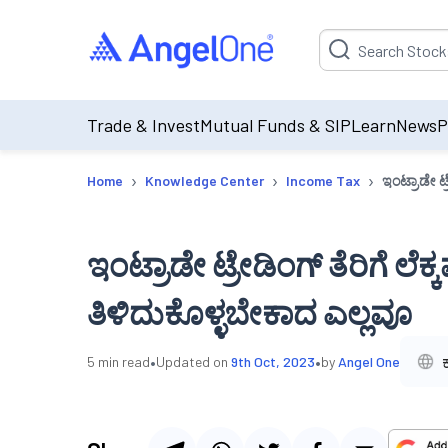
Suggestion will be p
Trade & Invest
Mutual Funds & SIP
Learn
News
P
›
›
›
Home
Knowledge Center
Income Tax
ಇಂಟ್ರಾಡೇ ಟ್
ಇಂಟ್ರಾಡೇ ಟ್ರೇಡಿಂಗ್ ತೆರಿಗೆ ಲ
ತಿಳಿದುಕೊಳ್ಳಬೇಕಾದ ಎಲ್ಲವೂ
•
•
5
min read
Updated on
9th Oct, 2023
by
Angel One