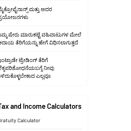
ೈಕ್ರೋಫೈನಾನ್ಸ್ ಮತ್ತು ಅದರ
ಪ್ರಯೋಜನಗಳು
ನಿಮ್ಮ ಷೇರು ಮಾರುಕಟ್ಟೆ ವಹಿವಾಟುಗಳ ಮೇಲೆ
ದಾಯ ತೆರಿಗೆಯನ್ನು ಹೇಗೆ ವಿಧಿಸಲಾಗುತ್ತದೆ
ಂಟ್ರಾಡೇ ಟ್ರೇಡಿಂಗ್ ತೆರಿಗೆ
ಲೆಕ್ಕಪರಿಶೋಧನೆಯಬಗ್ಗೆ ನೀವು
ಿಳಿದುಕೊಳ್ಳಬೇಕಾದ ಎಲ್ಲವೂ
Tax and Income Calculators
ratuity Calculator