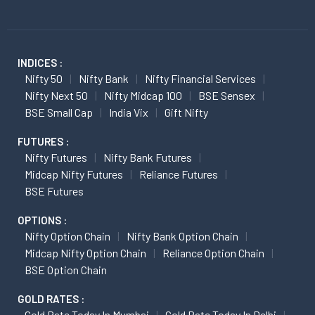
INDICES :
Nifty 50
Nifty Bank
Nifty Financial Services
Nifty Next 50
Nifty Midcap 100
BSE Sensex
BSE Small Cap
India Vix
Gift Nifty
FUTURES :
Nifty Futures
Nifty Bank Futures
Midcap Nifty Futures
Reliance Futures
BSE Futures
OPTIONS :
Nifty Option Chain
Nifty Bank Option Chain
Midcap Nifty Option Chain
Reliance Option Chain
BSE Option Chain
GOLD RATES :
Gold Rate Today In Mumbai
Gold Rate Today In Delhi