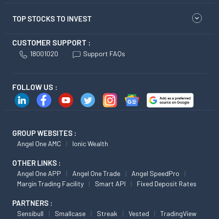
TOP STOCKS TO INVEST
CUSTOMER SUPPORT :
18001020
Support FAQs
FOLLOW US :
GROUP WEBSITES :
Angel One AMC
Ionic Wealth
OTHER LINKS :
Angel One APP
Angel One Trade
Angel SpeedPro
Margin Trading Facility
Smart API
Fixed Deposit Rates
PARTNERS :
Sensibull
Smallcase
Streak
Vested
TradingView