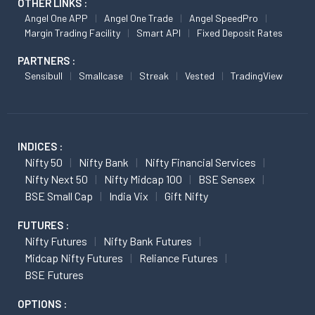
OTHER LINKS :
Angel One APP
Angel One Trade
Angel SpeedPro
Margin Trading Facility
Smart API
Fixed Deposit Rates
PARTNERS :
Sensibull
Smallcase
Streak
Vested
TradingView
INDICES :
Nifty 50
Nifty Bank
Nifty Financial Services
Nifty Next 50
Nifty Midcap 100
BSE Sensex
BSE Small Cap
India Vix
Gift Nifty
FUTURES :
Nifty Futures
Nifty Bank Futures
Midcap Nifty Futures
Reliance Futures
BSE Futures
OPTIONS :