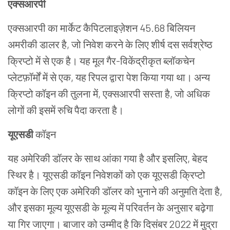
एक्सआरपी
एक्सआरपी
का
मार्केट कैपिटलाइज़ेशन 45.68
बिलियन
अमरीकी
डालर
है
,
जो
निवेश
करने
के
लिए
शीर्ष
दस
सर्वश्रेष्ठ
क्रिप्टो
में
से
एक
है।
यह
मूल
गैर-विकेंद्रीकृत
ब्लॉकचेन
प्लेट
फ़ॉ
र्मों
में
से
एक
, यह
रिपल
द्वारा
पेश
किया
गया
था।
अन्य
क्रिप्टो
कॉइन
की
तुलना
में
,
एक्सआरपी
सस्ता
है
,
जो
अधिक
लोगों
की
इसमें
रुचि
पैदा कर
ता
है।
यूएसडी
कॉइन
यह
अमेरिकी
डॉलर
के
साथ
आंका
गया
है
और
इसलिए
,
बेहद
स्थिर
है।
यूएसडी
कॉइन
निवेशकों
को
एक
यूएसडी
क्रिप्टो
कॉइन
के
लिए
एक
अमेरिकी
डॉलर
को
भुनाने
की
अनुमति
देता
है
,
और
इसका
मूल्य
यूएसडी
के
मूल्य
में
परिवर्तन
के
अनुसार
बढ़ेगा
या
गिर
जाएगा।
बाजार
को
उम्मीद
है
कि
दिसंबर
2022
में
मुद्रा