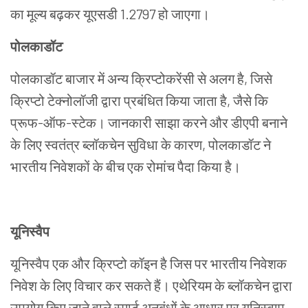
का
मूल्य
बढ़कर
यूएसडी
1.2797
हो
जाएगा।
पोलकाडॉट
पोलकाडॉट
बाजार
में
अन्य
क्रिप्टोकरेंसी
से
अलग
है
,
जिसे
क्रिप्टो
टेक्नोलॉजी
द्वारा
प्रबंधित
किया
जाता
है
,
जैसे
कि
प्रूफ
-
ऑफ
-
स्टेक।
जानकारी
साझा
करने
और
डीएपी
बनाने
के
लिए
स्वतंत्र
ब्लॉकचेन
सुविधा
के
कारण
,
पोलकाडॉट
ने
भारतीय
निवेशकों
के
बीच
एक
रोमांच
पैदा
किया
है।
यूनिस्वैप
यूनिस्वैप
एक
और
क्रिप्टो
कॉइन
है
जिस
पर
भारतीय
निवेशक
निवेश
के
लिए
विचार
कर
सकते
हैं।
एथेरियम
के
ब्लॉकचेन
द्वारा
उपयोग
किए
जाने
वाले
स्मार्ट
अनुबंधों
के
आधार
पर
यूनिस्वाप