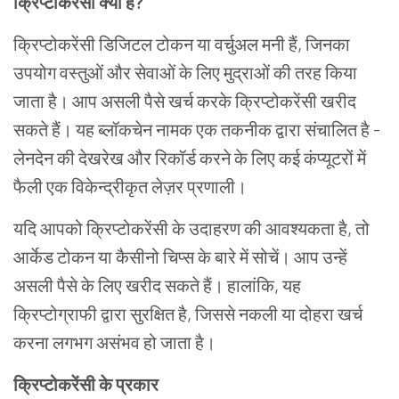
क्रिप्टोकरेंसी
क्या
है
?
क्रिप्टोकरेंसी
डिजिटल
टोकन
या
वर्चुअल
मनी
हैं,
जिनका
उपयोग
वस्तुओं
और
सेवाओं
के
लिए
मुद्राओं
की
तरह
किया
जाता
है।
आप
असली
पैसे
खर्च
करके
क्रिप्टोकरेंसी
खरीद
सकते
हैं।
यह
ब्लॉकचेन
नामक
एक
तकनीक
द्वारा
संचालित
है
-
लेनदेन
की
देखरेख
और
रिकॉर्ड
करने
के
लिए
कई
कंप्यूटरों
में
फैली
एक
विकेन्द्रीकृत
ले
ज़
र
प्रणाली।
यदि
आपको
क्रिप्टोकरेंसी
के
उदाहरण
की
आवश्यकता
है
,
तो
आर्केड
टोकन
या
कैसीनो
चिप्स
के
बारे
में
सोचें।
आप
उन्हें
असली
पैसे
के
लिए
खरीद
सकते
हैं।
हालांकि
,
यह
क्रिप्टोग्राफी
द्वारा
सुरक्षित
है
,
जिससे
नकली
या
दोह
रा
खर्च
करना
लगभग
असंभव
हो
जाता
है।
क्रिप्टोकरेंसी
के
प्रकार