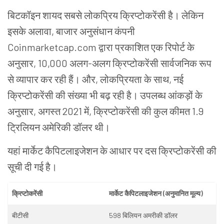
बिटकॉइन
शायद
सबसे
लोकप्रिय
क्रिप्टोकरेंसी
है।
लेकिन
इसके
अलावा
,
बाजार
अनुसंधान
कंपनी
Coinmarketcap.com
द्वारा
प्रकाशित
एक
रिपोर्ट
के
अनुसार
, 10,000
अलग
-
अलग
क्रिप्टोकरेंसी
सार्वजनिक
रूप
से
व्यापार
कर
रही
हैं।
और
,
लोकप्रियता
के
साथ
,
नई
क्रिप्टोकरेंसी
की
संख्या
भी
बढ़
रही
है।
उपलब्ध
आंकड़ों
के
अनुसार
,
अगस्त
2021
में
,
क्रिप्टोकरेंसी
की
कुल
कीमत
1.9
ट्रिलियन
अमेरिकी
डॉलर
थी।
यहां
मार्केट कैपिटलाइजेशन
के
आधार
पर
दस
क्रिप्टोकरेंसी
की
सूची
दी
गई
है।
क्रिप्टोकरेंसी
मार्केट कैपिटलाइजेशन
(अनुमानित
मूल्य
)
बीटीसी
598
बिलियन
अमरीकी
डॉलर