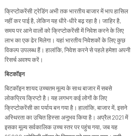
क्रिप्टोकरेंसी
ट्रेडिंग
अभी
तक
भारतीय
बाजार
में
भाप
हासिल
नहीं
कर
पाई
है
,
लेकिन
यह
धीरे
-
धीरे
बढ़
रहा
है।
जाहिर
है
,
समय पर आने वालों
को
क्रिप्टोकरेंसी
में
निवेश
करने
के
लिए
लाभ
का
एक
ढेर
मिलेगा।
यहां
भारतीय
निवेशकों
के
लिए
कुछ
विकल्प
उपलब्ध
हैं।
हालांकि
,
निवेश
करने
से
पहले
हमेशा
अप
नी
रिसर्च अवश्य
करें।
बिटकॉइन
बिटकॉइन
शायद
उच्चतम
मूल्य
के
साथ
बाजार
में
सबसे
लोकप्रिय
क्रिप्टो
है।
यह
लगभग
कई
लोगों
के
लिए
क्रिप्टोकरेंसी
का
पर्याय
बन
गया
है।
हालांकि
,
बाजार
में
,
इसने
अस्थिरता
का
उचित
हिस्सा
अनुभव
किया
है।
अप्रैल
2021
में
इसका
मूल्य
सर्वकालिक
उच्च
स्तर
पर
पहुंच
गया
,
जब
यह