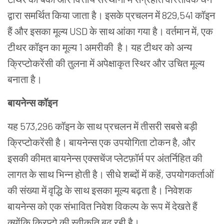
द्वारा
समर्थित
किया
जाता
है।
इसके
प्रचलन
में
829,541 कॉइन
हैं
और
इसका
मूल्य
USD
के
साथ
आंका
गया
है।
वर्तमान
में
,
एक
टीथर
कॉइन
का
मूल्य
1
अमरीकी
है।
यह
टीथर
को
अन्य
क्रिप्टोकरेंसी
की
तुलना
में
अपेक्षाकृत
स्थिर
और
उचित
मूल्य
बनाता
है।
बायनेन्स कॉइन
यह
573,296 कॉइन
के
साथ
प्रचलन
में
तीसरी
सबसे
बड़ी
क्रिप्टोकरेंसी
है।
बायनेन्स
एक
उपयोगिता
टोकन
है
,
और
इसकी
कीमत
बायनेन्स
एक्सचेंज
प्लेट
फ़ॉ
र्म
पर
अंतर्निहित
की
लागत
के
साथ
भिन्न
होती
है।
सीधे
शब्दों
में
कहें
,
उपयोगकर्ताओं
की
संख्या
में
वृ
द्धि
के
साथ
इसका
मूल्य
बढ़ता
है।
निवेशक
बायनेन्स
को
एक
संभावित
निवेश
विकल्प
के
रूप
में
देखते
हैं
क्योंकि
क्रिप्टो
की
स्वीकृति
बढ़
रही
है।