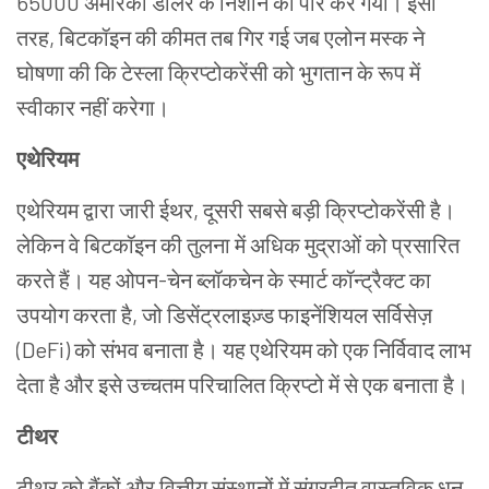
65000
अमेरिकी
डॉलर
के
निशान
को
पार
कर
गया।
इसी
तरह
,
बिटकॉइन
की
कीमत
तब
गिर
गई
जब
एलोन
मस्क
ने
घोषणा
की
कि
टेस्ला
क्रिप्टोकरेंसी
को
भुगतान
के
रूप
में
स्वीकार
नहीं
करेगा।
एथेरियम
एथेरियम
द्वारा
जारी
ईथर
,
दूसरी
सबसे
बड़ी
क्रिप्टोकरेंसी
है।
लेकिन
वे
बिटकॉइन
की
तुलना
में
अधिक
मुद्राओं
को
प्रसारित
करते
हैं।
यह
ओपन
-
चेन
ब्लॉकचेन
के
स्मार्ट
कॉन्ट्रैक्ट
का
उपयोग
करता
है
,
जो
डिसेंट्रलाइज़्ड फाइनेंशियल सर्विसेज़
(DeFi)
को
संभव
बनाता
है।
यह
एथेरियम
को
एक
निर्विवाद
लाभ
देता
है
और
इसे
उच्चतम
परिचालित
क्रिप्टो
में
से
एक
बनाता
है।
टीथर
टीथर
को
बैंकों
और
वित्तीय
संस्थानों
में
संग्रहीत
वास्तविक
धन