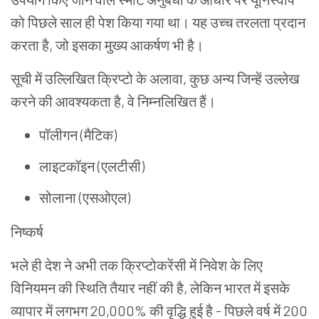
को
पिछले
साल
ही
पेश
किया
गया
था।
यह
उच्च
तरलता
प्रदान
करता
है
,
जो
इस
का
मुख्य
आकर्षण
भी
है।
सूची
में
उल्लिखित
क्रिप्टो
के
अलावा
,
कुछ
अन्य
जिन्हें
उल्लेख
करने
की
आवश्यकता
है
,
वे
निम्नलिखित
हैं।
पॉलीगन (मैटिक)
लाइटकॉइन
(एलटीसी)
सोलाना
(एसओएल)
निष्कर्ष
भले
ही
देश
ने
अभी
तक
क्रिप्टोकरेंसी
में
निवेश
के
लिए
विनियमन
की
स्थिति
तैयार
नहीं
की
है
,
लेकिन
भारत
में
इसके
व्यापार
में
लगभग
20,000%
की
वृद्धि
हुई
है
-
पिछले
वर्ष
में
200