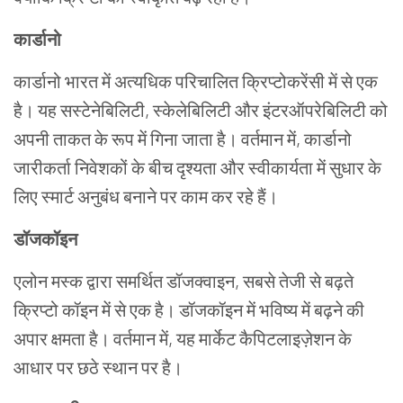
कार्डानो
कार्डानो
भारत
में
अत्यधिक
परिचालित
क्रिप्टोकरेंसी
में
से
एक
है।
यह
सस्टेनेबिलिटी
,
स्केलेबिलिटी
और
इंटरऑपरेबिलिटी
को
अपनी
ताकत
के
रूप
में
गिना
जाता
है।
वर्तमान
में
,
कार्डानो
जारीकर्ता
निवेशकों
के
बीच
दृश्यता
और
स्वीकार्यता
में
सुधार
के
लिए
स्मार्ट
अनुबंध
बनाने
पर
काम
कर
रहे
हैं।
डॉजकॉइन
एलोन
मस्क
द्वारा
समर्थित
डॉजक्वाइन,
सबसे
तेजी
से
बढ़ते
क्रिप्टो
कॉइन
में
से
एक
है।
डॉजकॉइन
में
भविष्य
में
बढ़ने
की
अपार
क्षमता
है।
वर्तमान
में
,
यह
मार्केट कैपिटलाइज़ेशन
के
आधार
पर
छठे
स्थान
पर
है।