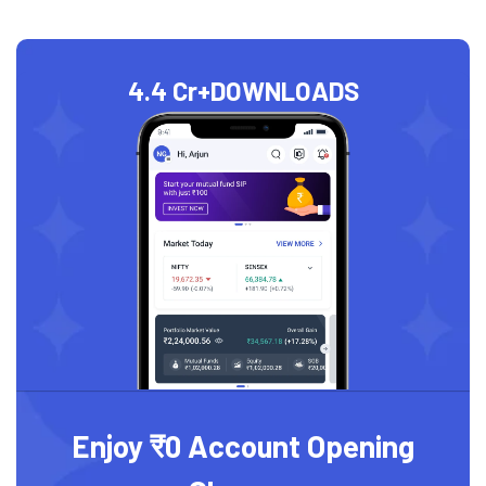
4.4 Cr+
DOWNLOADS
Enjoy ₹0 Account Opening