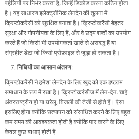
पहेलियों
पर
निर्भर
करता
है
,
जिन्हें
डिकोड
करना
कठिन
होता
है।
यह
साधारण
इलेक्ट्रॉनिक
लेनदेन
की
तुलना
में
क्रिप्टोकरेंसी
को
सुरक्षित
बनाता
है।
क्रिप्टोकरेंसी
बेहतर
सुरक्षा
और
गोपनीयता
के
लिए
हैं
,
और वे छद्म शब्दों का उपयोग
करते हैं जो किसी भी उपयोगकर्ता खाते से असंबद्ध हैं या
संग्रहीत डेटा जो किसी प्रोफ़ाइल से जुड़ा हो सकता है।
निधियों
का
आसान
अंतरण
:
क्रिप्टोकरेंसी
ने
हमेशा
लेनदेन
के
लिए
खुद
को
एक
इष्टतम
समाधान
के
रूप
में
रखा
है।
क्रिप्टोकरंसीज
में
लेन
-
देन
,
चाहे
अंतरराष्ट्रीय
हो
या
घरेलू
,
बिजली
की
तेजी
से
होते
हैं।
ऐसा
इसलिए
होगा
क्योंकि
सत्यापन
को
संसाधित
करने
के
लिए
बहुत
कम
समय
की
आवश्यकता
होती
है
क्योंकि
पार
करने
के
लिए
केवल
कुछ
बाधाएं
होती
हैं।