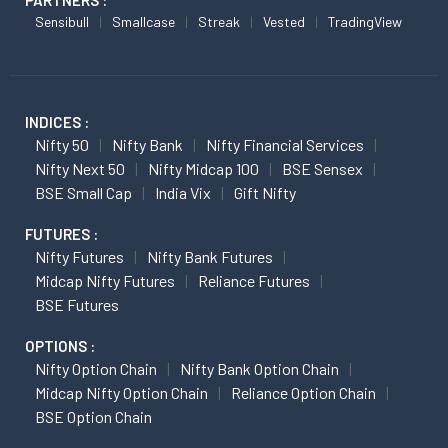
PARTNERS :
Sensibull
Smallcase
Streak
Vested
TradingView
INDICES :
Nifty 50
Nifty Bank
Nifty Financial Services
Nifty Next 50
Nifty Midcap 100
BSE Sensex
BSE Small Cap
India Vix
Gift Nifty
FUTURES :
Nifty Futures
Nifty Bank Futures
Midcap Nifty Futures
Reliance Futures
BSE Futures
OPTIONS :
Nifty Option Chain
Nifty Bank Option Chain
Midcap Nifty Option Chain
Reliance Option Chain
BSE Option Chain