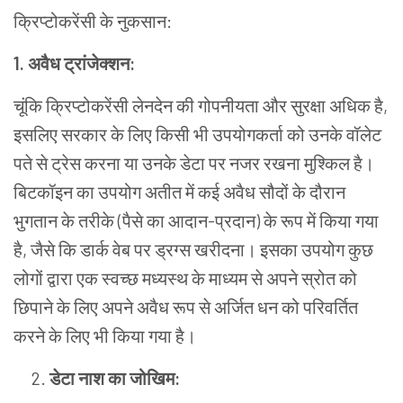
क्रिप्टोकरेंसी के नुकसान:
1
.
अवैध
ट्रांजेक्शन
:
चूंकि
क्रिप्टोकरेंसी
लेनदेन
की
गोपनीयता
और
सुरक्षा
अधिक
है
,
इसलिए
सरकार
के
लिए
किसी
भी
उपयोगकर्ता
को
उनके
वॉलेट
पते
से
ट्रेस
करना
या
उनके
डेटा
पर
नजर
रखना
मुश्किल
है।
बिटकॉइन
का
उपयोग
अतीत
में
कई
अवैध
सौदों
के
दौरान
भुगतान
के
तरीके
(
पैसे
का
आदान
-
प्रदान
)
के
रूप
में
किया
गया
है
,
जैसे
कि
डार्क
वेब
पर
ड्रग्स
खरीदना।
इसका
उपयोग
कुछ
लोगों
द्वारा
एक
स्वच्छ
मध्यस्थ
के
माध्यम
से
अपने
स्रोत
को
छिपाने
के
लिए
अपने
अवैध
रूप
से
अर्जित
धन
को
परिवर्तित
करने
के
लिए
भी
किया
गया
है।
डेटा नाश का जोखिम: