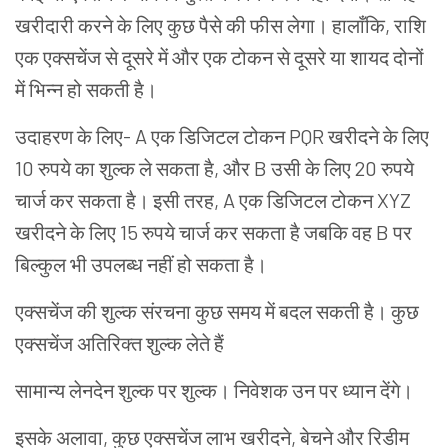
खरीदारी
करने
के
लिए
कुछ
पैसे
की
फीस
लेगा।
हालाँकि
,
राशि
एक
एक्सचेंज
से
दूसरे
में
और
एक
टोकन
से
दूसरे
या
शायद
दोनों
में
भिन्न
हो
सकती
है।
उदाहरण
के
लिए
- A
एक
डिजिटल
टोकन
PQR
खरीदने
के
लिए
10
रुपये
का
शुल्क
ले
सकता
है
,
और
B
उसी
के
लिए
20
रुपये
चार्ज
कर
सकता
है।
इसी
तरह
, A
एक
डिजिटल
टोकन
XYZ
खरीदने
के
लिए
15
रुपये
चार्ज
कर
सकता
है
जबकि
वह
B
पर
बिल्कुल
भी
उपलब्ध
नहीं
हो
सकता
है।
एक्सचेंज
की
शुल्क
संरचना
कुछ
समय
में
बदल
सकती
है।
कुछ
एक्सचेंज
अतिरिक्त
शुल्क
लेते
हैं
सामान्य
लेनदेन
शुल्क
पर
शुल्क।
निवेशक
उन
पर
ध्यान
देंगे।
इसके
अलावा
,
कुछ
एक्सचेंज
लाभ
खरीदने
,
बेचने
और
रिडीम