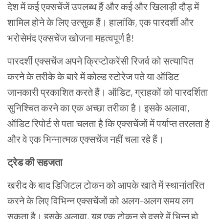
देश
में
कई
एक्सचेंजें
उपलब्ध
हैं
और
कई
और
खिलाड़ी
दौड़
में
शामिल
होने
के
लिए
उत्सुक
हैं।
हालांकि
,
एक
पारदर्शी
और
भरोसेमंद
एक्सचेंज
खोजना
महत्वपूर्ण
है
!
पारदर्शी
एक्सचेंज
अपने
क्रिप्टोकरेंसी
रिजर्व
को
सत्यापित
करने
के
तरीके
के
बारे
में
कोल्ड
स्टोरेज
पते
या
ऑडिट
जानकारी
प्रकाशित
करते
हैं।
ऑडिट,
ग्राहकों
को
पारदर्शिता
सुनिश्चित
करने
का
एक
अच्छा
तरीका
है।
इसके
अलावा
,
ऑडिट
रिपोर्ट
से
पता
चलता
है
कि
एक्सचेंजों
में
पर्याप्त
तरलता
है
और
वे
एक
भिन्नात्मक
एक्सचेंज
नहीं
चला
रहे
हैं।
ट्रेड
की
सहजता
खरीद
के
बाद
डिजिटल
टोकन
को
आपके
खाते
में
स्थानांतरित
करने
के
लिए
विभिन्न
एक्सचेंजों
को
अलग
-
अलग
समय
लग
सकता
है।
इसके
अलावा
,
यह
एक
टोकन
से
दूसरे
में
भिन्न
हो