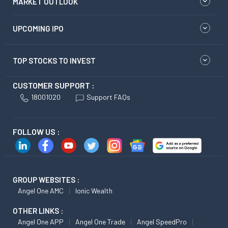
MARKET OUTLOOK
UPCOMING IPO
TOP STOCKS TO INVEST
CUSTOMER SUPPORT :
18001020
Support FAQs
FOLLOW US :
GROUP WEBSITES :
Angel One AMC
Ionic Wealth
OTHER LINKS :
Angel One APP
Angel One Trade
Angel SpeedPro