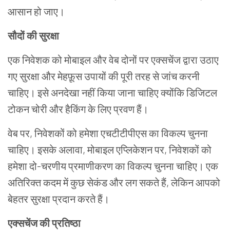
आसान
हो
जाए।
सौदों
की
सुरक्षा
एक
निवेशक
को
मोबाइल
और
वेब
दोनों
पर
एक्सचेंज
द्वारा
उठाए
गए
सुरक्षा
और
मेहफ़ूस
उपायों
की
पूरी
तरह
से
जांच
करनी
चाहिए।
इसे
अनदेखा
नहीं
किया
जाना
चाहिए
क्योंकि
डिजिटल
टोकन
चोरी
और
हैकिंग
के
लिए
प्रवण
हैं।
वेब
पर
,
निवेशकों
को
हमेशा
एचटीटीपीएस
का
विकल्प
चुनना
चाहिए।
इसके
अलावा
,
मोबाइल
एप्लिकेशन
पर
,
निवेशकों
को
हमेशा
दो
-
चरणीय
प्रमाणीकरण
का
विकल्प
चुनना
चाहिए।
एक
अतिरिक्त
कदम
में
कुछ
सेकंड
और
लग
सकते
हैं
,
लेकिन
आपको
बेहतर
सुरक्षा
प्रदान
करते
हैं।
एक्सचेंज
की
प्रतिष्ठा