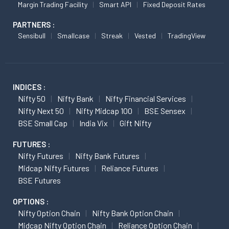
Margin Trading Facility
Smart API
Fixed Deposit Rates
PARTNERS :
Sensibull
Smallcase
Streak
Vested
TradingView
INDICES :
Nifty 50
Nifty Bank
Nifty Financial Services
Nifty Next 50
Nifty Midcap 100
BSE Sensex
BSE Small Cap
India Vix
Gift Nifty
FUTURES :
Nifty Futures
Nifty Bank Futures
Midcap Nifty Futures
Reliance Futures
BSE Futures
OPTIONS :
Nifty Option Chain
Nifty Bank Option Chain
Midcap Nifty Option Chain
Reliance Option Chain