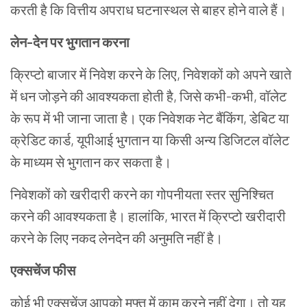
करती
है
कि
वित्तीय
अपराध
घटनास्थल
से
बाहर
होने
वाले
हैं।
लेन
-
देन
पर
भुगतान
करना
क्रिप्टो
बाजार
में
निवेश
करने
के
लिए
,
निवेशकों
को
अपने
खाते
में
धन
जोड़ने
की
आवश्यकता
होती
है
,
जिसे
कभी
-
कभी
,
वॉलेट
के
रूप
में
भी
जाना
जाता
है।
एक
निवेशक
नेट
बैंकिंग
,
डेबिट
या
क्रेडिट
कार्ड
,
यूपीआई
भुगतान
या
किसी
अन्य
डिजिटल
वॉलेट
के
माध्यम
से
भुगतान
कर
सकता
है।
निवेशकों
को
खरीदारी
करने
का
गोपनीयता
स्तर
सुनिश्चित
करने
की
आवश्यकता
है।
हालांकि
,
भारत
में
क्रिप्टो
खरीदारी
करने
के
लिए
नकद
लेनदेन
की
अनुमति
नहीं
है।
एक्सचेंज
फीस
कोई
भी
एक्सचेंज
आपको
मुफ्त
में
काम
करने
नहीं
देगा।
तो
यह