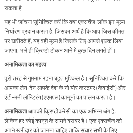
सकता
है।
यह
भी
जांचना
सुनिश्चित
करें
कि
क्या
एक्सचेंज
'
लॉक
इन
'
मूल्य
निर्धारण
प्रदान
करता
है
,
जिसका
अर्थ
है
कि
आप
जिस
कीमत
पर
खरीदते
हैं
, यह
वही
मूल्य
है
जिसके
लिए
आपसे
शुल्क
लिया
जाएगा
,
भले
ही
क्रिप्टो
टोकन
आने
में
कुछ
दिन
लगते
हों।
अनामिकता
का
महत्व
पूरी
तरह
से
गुमनाम
रहना
बहुत
मुश्किल
है।
सुनिश्चित
करें
कि
आपका
लेन
-
देन
आपके
देश
के
नो
योर
कस्टमर
(
केवाईसी
)
और
एंटी
-
मनी
लॉन्ड्रिंग
(
एएमएल
)
कानूनों
का
पालन
करता
है।
अनामिकता
आपकी
क्रिप्टोकरेंसी
का
एक
अभिन्न
अंग
है
,
लेकिन
हर
कोई
कानून
के
सामने
बराबर
है।
एक
एक्सचेंज
को
अपने
खरीदार
को
जानना
चाहिए
ताकि
संचार
सभी
के
लिए