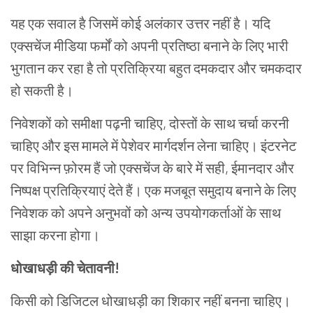
यह
एक
सवाल
है
जिसमें
कोई
अलंकार
उत्तर
नहीं
है।
यदि
एक्सचेंज
मीडिया
फर्मों
को
अपनी
प्रतिष्ठा
बनाने
के
लिए
भारी
भुगतान
कर
रहा
है
तो
प्रतिक्रिया
बहुत
दमकदार
और
चमकदार
हो
सकती
है।
निवेशकों
को
समीक्षा
पढ़नी
चाहिए
,
दोस्तों
के
साथ
चर्चा
करनी
चाहिए
और
इस
मामले
में
पेशेवर
मार्गदर्शन
लेना
चाहिए।
इंटरनेट
पर
विभिन्न
फ़ोरम
हैं
जो
एक्सचेंज
के
बारे
में
सही
,
ईमानदार
और
निष्पक्ष
प्रतिक्रियाएं
देते
हैं।
एक
मजबूत
समुदाय
बनाने
के
लिए
निवेशक
को
अपने
अनुभवों
को
अन्य
उपयोगकर्ताओं
के
साथ
साझा
करना
होगा।
धोखाधड़ी
की
चेतावनी
!
किसी
को
डिजिटल
धोखाधड़ी
का
शिकार
नहीं
बनना
चाहिए।