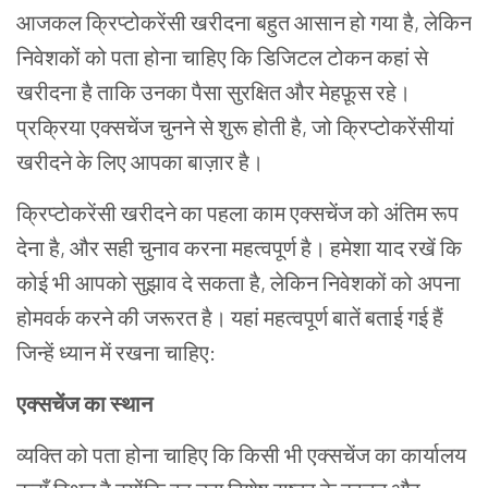
आजकल
क्रिप्टोकरेंसी
खरीदना
बहुत
आसान
हो गया
है
,
लेकिन
निवेशकों
को
पता
होना
चाहिए
कि
डिजिटल
टोकन
कहां
से
खरीदना
है
ता
कि
उनका
पैसा
सुरक्षित
और
मेहफ़ूस
रहे।
प्रक्रिया
एक्सचेंज
चुनने
से
शुरू
होती
है
,
जो
क्रिप्टोकरेंसीयां
खरीदने
के
लिए
आपका
बाज़ार
है।
क्रिप्टोकरेंसी
खरीदने
का
पहला
काम
एक्सचेंज
को
अंतिम
रूप
देना
है
,
और
सही
चुनाव करना
महत्वपूर्ण
है।
हमेशा
याद
रखें
कि
कोई
भी
आपको
सुझाव
दे
सकता
है
,
लेकिन
निवेशकों
को
अपना
होमवर्क
करने
की
जरूरत
है।
यहां
महत्वपूर्ण
बातें
बताई
गई
हैं
जिन्हें
ध्यान
में
रखना
चाहिए
:
एक्सचेंज
का
स्थान
व्यक्ति
को
पता
होना
चाहिए
कि
किसी
भी
एक्सचेंज
का
कार्यालय