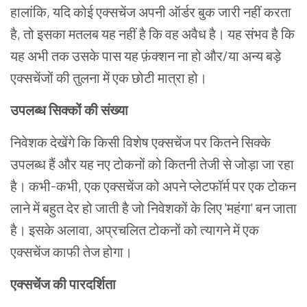
हालांकि
,
यदि
कोई
एक्सचेंज
अपनी
ऑर्डर
बुक
जारी
नहीं
करता
है
,
तो
इसका
मतलब
यह
नहीं
है
कि
वह
अवैध
है।
यह
संभव
है
कि
यह
अभी
तक
उसके पास यह
फ़ंक्शन
ना
हो
और
/
या
अन्य
बड़े
एक्सचेंजों
की
तुलना
में
एक
छोटी
मात्रा
हो।
उपलब्ध
सिक्कों
की
संख्या
निवेशक
देखेंगे
कि
किसी
विशेष
एक्सचेंज
पर
कितने
सिक्के
उपलब्ध
हैं
और
यह
नए
टोकनों
को
कितनी
तेजी
से
जोड़ा जा
रहा
है।
कभी
-
कभी
,
एक
एक्सचेंज
को
अपने
प्लेटफॉर्म
पर
एक
टोकन
लाने
में
बहुत
देर
हो
जाती
है
जो
निवेशकों
के
लिए
'
महंगा
'
बन जाता
है।
इसके
अलावा
,
अप्रचलित
टोकनों
को
त्यागने
में
एक
एक्सचेंज
काफी
तेज
होगा।
एक्सचेंज
की
पारदर्शिता