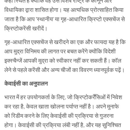
कहाँ
स्थित
है
क्योंकि
वह
उस
विशेष
राष्ट्र
के
कानून
और
विधायिका
द्वारा
शासित
होगा।
यह
अत्यधिक
प्रोत्साहित
किया
जाता
है
कि
आप
'
स्थानीय
'
या
गृह
-
आधारित
क्रिप्टो
एक्सचेंज
से
क्रिप्टोकरेंसी
खरीदें।
गृह
-
आधारित
एक्सचेंज
से
खरीदने
का
एक
और
फायदा
यह
है
कि
आप
मुद्रा
विनिमय
की
लागत
पर
बचत
करेंगे
क्योंकि
विदेशी
इक्स्चैन्जें
आपकी
मुद्रा
को
स्वीकार
नहीं
कर
सकती
हैं।
कॉल
लेने
से
पहले
करेंसी
और
अन्य
चीजों
का
विवरण
ध्यानपूर्वक
पढ़ें।
केवाईसी
का
अनुपालन
भारत
में
हर
उपयोगकर्ता
के
लिए
,
जो
क्रिप्टोकर्रेंसिओं
में
निवेश
कर
रहा
है
,
केवल
खाता
खोलना
पर्याप्त
नहीं
है।
अपने
मुनाफे
को
रिडीम करने
के
लिए
केवाईसी
की
प्रक्रिया
से
गुजरना
होगा।
केवाईसी
की
प्रक्रिया
लंबी
नहीं
है
,
और
यह
सुनिश्चित