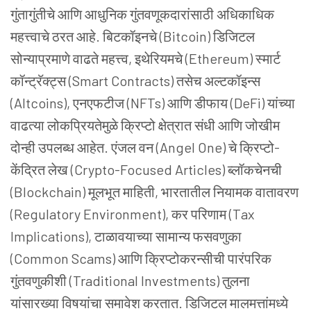
गुंतागुंतीचे आणि आधुनिक गुंतवणूकदारांसाठी अधिकाधिक
महत्त्वाचे ठरत आहे. बिटकॉइनचे (Bitcoin) डिजिटल
सोन्याप्रमाणे वाढते महत्त्व, इथेरियमचे (Ethereum) स्मार्ट
कॉन्ट्रॅक्ट्स (Smart Contracts) तसेच अल्टकॉइन्स
(Altcoins), एनएफटीज (NFTs) आणि डीफाय (DeFi) यांच्या
वाढत्या लोकप्रियतेमुळे क्रिप्टो क्षेत्रात संधी आणि जोखीम
दोन्ही उपलब्ध आहेत. एंजल वन (Angel One) चे क्रिप्टो-
केंद्रित लेख (Crypto-Focused Articles) ब्लॉकचेनची
(Blockchain) मूलभूत माहिती, भारतातील नियामक वातावरण
(Regulatory Environment), कर परिणाम (Tax
Implications), टाळावयाच्या सामान्य फसवणुका
(Common Scams) आणि क्रिप्टोकरन्सीची पारंपरिक
गुंतवणुकीशी (Traditional Investments) तुलना
यांसारख्या विषयांचा समावेश करतात. डिजिटल मालमत्तांमध्ये