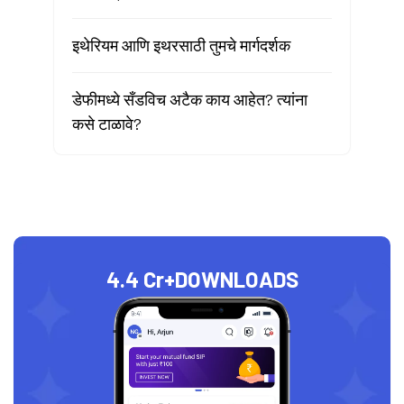
इथेरियम आणि इथरसाठी तुमचे मार्गदर्शक
डेफीमध्ये सँडविच अटैक काय आहेत? त्यांना
कसे टाळावे?
4.4 Cr+
DOWNLOADS