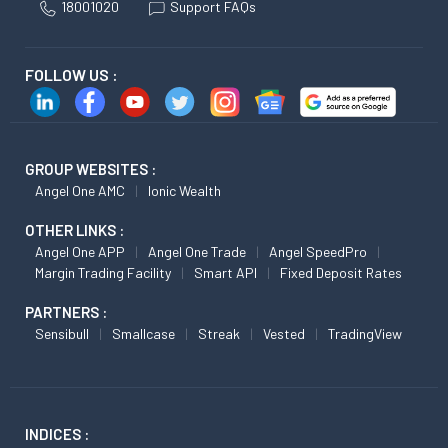
18001020
Support FAQs
FOLLOW US :
GROUP WEBSITES :
Angel One AMC
Ionic Wealth
OTHER LINKS :
Angel One APP
Angel One Trade
Angel SpeedPro
Margin Trading Facility
Smart API
Fixed Deposit Rates
PARTNERS :
Sensibull
Smallcase
Streak
Vested
TradingView
INDICES :