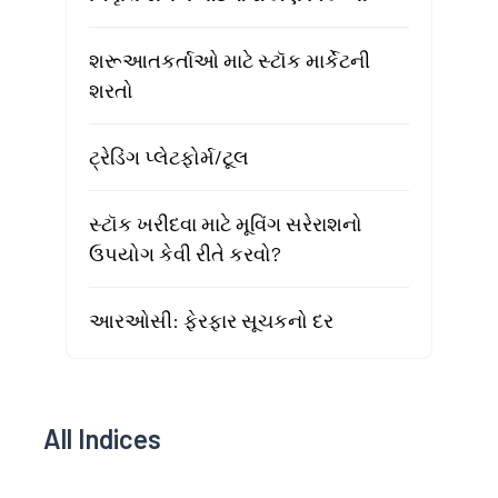
શરૂઆતકર્તાઓ માટે સ્ટૉક માર્કેટની
શરતો
ટ્રેડિંગ પ્લેટફોર્મ/ટૂલ
સ્ટૉક ખરીદવા માટે મૂવિંગ સરેરાશનો
ઉપયોગ કેવી રીતે કરવો?
આરઓસી: ફેરફાર સૂચકનો દર
All Indices