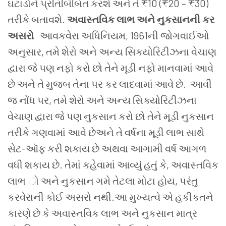
ઘટાડોને પ્રતિબિંબિત કરશે અને તે ₹10 (₹20 – ₹30)
તરીકે બતાવશે.
અવાસ્તવિક લાભ અને નુકસાનની કર
અસરો
આવકવેરા અધિનિયમ, 1961ની જોગવાઈઓ
અનુસાર, તમે શેરો અને અન્ય સિક્યોરિટીઝના વેચાણ
દ્વારા જે પણ નફો કરો છો તેને મૂડી નફો માનવામાં આવે
છે અને તે મુજબ તેના પર કર લાદવામાં આવે છે.
આવી
જ નોંધ પર, તમે શેરો અને અન્ય સિક્યોરિટીઝના
વેચાણ દ્વારા જે પણ નુકસાન કરો છો તેને મૂડી નુકસાન
તરીકે ગણવામાં આવે છેઅને તે વર્ષના મૂડી લાભ સાથે
સેટ-ઑફ કરી શકાય છે અથવા આગામી વર્ષ આગળ
વધી શકાય છે.
તેમાં કહેવામાં આવ્યું હતું કે, અવાસ્તવિક
લાભ ો અને નુકસાન ગમે તેટલા મોટા હોય, પરંતુ
કરવેરાની કોઈ અસરો નથી.આ મુખ્યત્વે એ હકીકતને
કારણે છે કે અવાસ્તવિક લાભ અને નુકસાન માત્ર