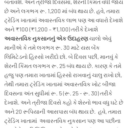
બતાવશે. અને ત્રીજા દિવસમાં, શેરની કિંમત વધી જાય
છે અને લગભગ રૂ. 1,200 માં બંધ થાય છે. હવે, તમારા
ટ્રેડિંગ ખાતામાં અવાસ્તવિક લાભ પણ આ વધારો દેખાશે
અને ₹100 (₹1,200 – ₹1,100) તરીકે દેખાશે
અવાસ્તવિક નુકસાનનું એક ઉદાહરણ
ચાલો એવું
માનીએ કે તમે લગભગ રૂ. 30 માટે યસ બેંક
લિમિટેડનો હિસ્સો ખરીદો છો. બે દિવસ પછી, માનવું કે
શેરની કિંમત લગભગ રૂ. 25 બંધ થાય છે. કારણ કે તમે
હજુ પણ તમારા ખાતામાં હિસ્સો રાખવાનું ચાલુ રાખો છો,
તેથી તમારા ટ્રેડિંગ ખાતામાં અવાસ્તવિક ખોટ બીજા
દિવસના અંત સુધીમાં રૂ. 5 (રૂ. 25 - રૂ. 30) તરીકે
દેખાશે. અને ત્રીજા દિવસે કહો કે શેરનો ભાવ વધુ ઘટે છે
અને 20 રૂપિયાની આસપાસ બંધ થાય છે. હવે, તમારા
ટ્રેડિંગ ખાતામાં અવાસ્તવિક નુકસાન પણ આ પછીના