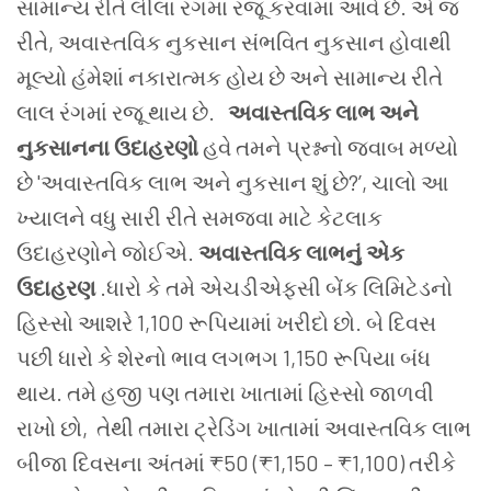
સામાન્ય રીતે લીલા રંગમાં રજૂ કરવામાં આવે છે. એ જ
રીતે, અવાસ્તવિક નુકસાન સંભવિત નુકસાન હોવાથી
મૂલ્યો હંમેશાં નકારાત્મક હોય છે અને સામાન્ય રીતે
લાલ રંગમાં રજૂ થાય છે.
અવાસ્તવિક લાભ અને
નુકસાનના ઉદાહરણો
હવે તમને પ્રશ્નનો જવાબ મળ્યો
છે 'અવાસ્તવિક લાભ અને નુકસાન શું છે?’, ચાલો આ
ખ્યાલને વધુ સારી રીતે સમજવા માટે કેટલાક
ઉદાહરણોને જોઈએ.
અવાસ્તવિક લાભનું એક
ઉદાહરણ
.ધારો કે તમે એચડીએફસી બેંક લિમિટેડનો
હિસ્સો આશરે 1,100 રૂપિયામાં ખરીદો છો. બે દિવસ
પછી ધારો કે શેરનો ભાવ લગભગ 1,150 રૂપિયા બંધ
થાય. તમે હજી પણ તમારા ખાતામાં હિસ્સો જાળવી
રાખો છો, તેથી તમારા ટ્રેડિંગ ખાતામાં અવાસ્તવિક લાભ
બીજા દિવસના અંતમાં ₹50 (₹1,150 – ₹1,100) તરીકે