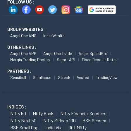
FOLLOW US :
GROUP WEBSITES :
Angel One AMC
Ionic Wealth
OTHER LINKS :
Angel One APP
Angel One Trade
Angel SpeedPro
Margin Trading Facility
Smart API
Fixed Deposit Rates
PARTNERS :
Sensibull
Smallcase
Streak
Vested
TradingView
INDICES :
Nifty 50
Nifty Bank
Nifty Financial Services
Nifty Next 50
Nifty Midcap 100
BSE Sensex
BSE Small Cap
India Vix
Gift Nifty