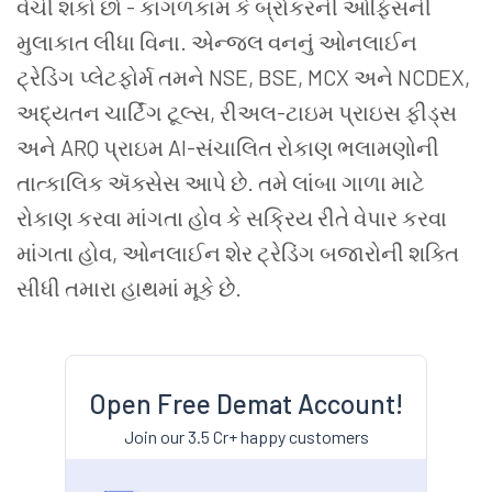
વેચી શકો છો - કાગળકામ કે બ્રોકરની ઓફિસની
મુલાકાત લીધા વિના. એન્જલ વનનું ઓનલાઈન
ટ્રેડિંગ પ્લેટફોર્મ તમને NSE, BSE, MCX અને NCDEX,
અદ્યતન ચાર્ટિંગ ટૂલ્સ, રીઅલ-ટાઇમ પ્રાઇસ ફીડ્સ
અને ARQ પ્રાઇમ AI-સંચાલિત રોકાણ ભલામણોની
તાત્કાલિક ઍક્સેસ આપે છે. તમે લાંબા ગાળા માટે
રોકાણ કરવા માંગતા હોવ કે સક્રિય રીતે વેપાર કરવા
માંગતા હોવ, ઓનલાઈન શેર ટ્રેડિંગ બજારોની શક્તિ
સીધી તમારા હાથમાં મૂકે છે.
Open Free Demat Account!
Join our 3.5 Cr+ happy customers