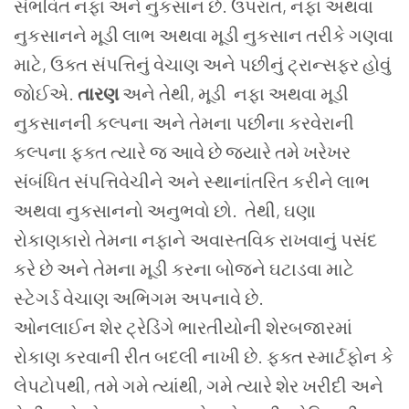
સંભવિત નફા અને નુકસાન છે. ઉપરાંત, નફા અથવા
નુકસાનને મૂડી લાભ અથવા મૂડી નુકસાન તરીકે ગણવા
માટે, ઉક્ત સંપત્તિનું વેચાણ અને પછીનું ટ્રાન્સફર હોવું
જોઈએ.
તારણ
અને તેથી, મૂડી નફા અથવા મૂડી
નુકસાનની કલ્પના અને તેમના પછીના કરવેરાની
કલ્પના ફક્ત ત્યારે જ આવે છે જ્યારે તમે ખરેખર
સંબંધિત સંપત્તિવેચીને અને સ્થાનાંતરિત કરીને લાભ
અથવા નુકસાનનો અનુભવો છો. તેથી, ઘણા
રોકાણકારો તેમના નફાને અવાસ્તવિક રાખવાનું પસંદ
કરે છે અને તેમના મૂડી કરના બોજને ઘટાડવા માટે
સ્ટેગર્ડ વેચાણ અભિગમ અપનાવે છે.
ઓનલાઈન શેર ટ્રેડિંગે ભારતીયોની શેરબજારમાં
રોકાણ કરવાની રીત બદલી નાખી છે. ફક્ત સ્માર્ટફોન કે
લેપટોપથી, તમે ગમે ત્યાંથી, ગમે ત્યારે શેર ખરીદી અને