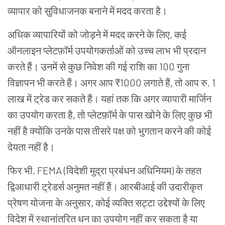
व्यापार
को
सुविधाजनक
बनाने
में
मदद
करता
है।
अधिक
व्यापारियों
को
जोड़ने
में
मदद
करने
के
लिए
,
कई
ऑनलाइन
प्लेटफ़ॉर्म
उपयोगकर्ताओं
को
उच्च
लाभ
भी
प्रदान
करते
हैं।
उनमें
से
कुछ
निवेश
की
गई
राशि
का
100
गुना
विज्ञापन
भी
करते
हैं।
अगर
आप
₹1000
लगाते
हैं
,
तो
आप
रु
. 1
लाख
में
ट्रेड
कर
सकते
हैं।
यहां
तक
कि
अगर
व्यापारी
मार्जिन
का
उपयोग
करता
है
,
तो
प्लेटफ़ॉर्म
के
पास
खोने
के
लिए
कुछ
भी
नहीं
है
क्योंकि
उनके
पास
तीसरे
पक्ष
को
भुगतान
करने
की
कोई
देयता
नहीं
है।
फिर
भी
, FEMA (
विदेशी
मुद्रा
प्रबंधन
अधिनियम
)
के
तहत
द्विआधारी
ट्रेडर्स
अनुमत
नहीं
हैं।
आरबीआई
की
उदारीकृत
प्रेषण
योजना
के
अनुसार
,
कोई
व्यक्ति
सट्टा
उद्देश्यों
के
लिए
विदेश
में
स्थानांतरित
धन
का
उपयोग
नहीं
कर
सकता
है
या