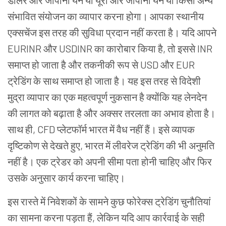
डॉलर
और
जापानी
येन
या
यूरो
और
जापानी
येन
या
किसी
अन्य
संभावित
संयोजन
का
व्यापार
करना
होगा।
आपका
स्थानीय
एक्सचेंज
इस
तरह
की
सुविधा
प्रदान
नहीं
करता
है।
यदि
आपने
EURINR
और
USDINR
का
कारोबार
किया
है
,
तो
इससे
INR
समाप्त
हो
जाता
है
और
तकनीकी
रूप
से
USD
और
EUR
ट्रेडिंग
के
साथ
समाप्त
हो
जाता
है।
यह
इस
तरह
से
विदेशी
मुद्रा
व्यापार
का
एक
महत्वपूर्ण
नुकसान
है
क्योंकि
यह
लेनदेन
की
लागत
को
बढ़ाता
है
और
अक्सर
तरलता
का
अभाव
होता
है।
साथ
ही
,
CFD
प्लेटफॉर्म भारत में वैध नहीं हैं।
इसे
व्यापक
दृष्टिकोण
से
देखते
हुए
,
भारत
में
लीवरेज
ट्रेडिंग
की
भी
अनुमति
नहीं
है।
एक
ट्रेडर
को
अपनी
सीमा
पता होनी
चाहिए
और
फिर
उसके
अनुसार
कार्य
करना
चाहिए।
इस रास्ते में निवेशकों के सामने कुछ
फोरेक्स ट्रेडिंग
चुनौतियां
का सामना करना पड़ता
हैं, लेकिन यदि आप कार्रवाई के सही