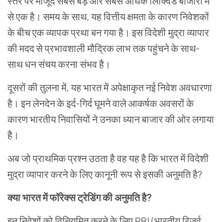
स्तर
पर
मौजूद
सबसे
बड़े
और
सबसे
अधिक
लिक्विड
बाजारों
में
से
एक
है।
समय
के
साथ
,
यह
वित्तीय
क्षमता
के
कारण
निवेशकों
के
बीच
एक
व्यापक
प्रथा
बन
गया
है।
इस
विदेशी
मुद्रा
व्यापार
की
मदद
से
प्रभावशाली
मौद्रिक
लाभ
तक
पहुंचने
के
साथ
-
साथ
धन
संचय
करना
संभव
है।
दूसरों
की
तुलना
में
,
यह
भारत
में
अपेक्षाकृत
नई
निवेश
अवधारणा
है।
इन
लेनदेन
के
इर्द
-
गिर्द
घूमने
वाले
आकर्षक
अवसरों
के
कारण
भारतीय
निवासियों
ने
उनका ध्यान बाजार की ओर लगाया
है।
अब
जो
प्राथमिक
प्रश्न
उठता
है
वह यह है कि भारत में विदेशी
मुद्रा व्यापार करने के लिए कानूनी रूप से इसकी अनुमति है?
क्या
भारत
में
फॉरेक्स ट्रेडिंग
की
अनुमति
है
?
इन निवेशों को विनियमित करने के लिए RBI (भारतीय रिजर्व