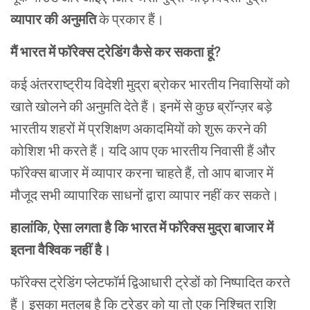
व्यापार की अनुमति
के
प्रकार
हैं।
मैं
भारत
में
फॉरेक्स ट्रेडिंग
कैसे
कर
सकता
हूं
?
कई
अंतरराष्ट्रीय
विदेशी
मुद्रा
ब्रोकर
भारतीय
निवासियों
को
खाते
खोलने
की
अनुमति
देते
हैं।
इनमें
से
कुछ
ब्रॉन्ज़र
बड़े
भारतीय
शहरों
में
प्रशिक्षण अकादमियों को
शुरू
करने
की
कोशिश
भी
करते
हैं।
यदि
आप
एक
भारतीय
निवासी
हैं
और
फॉरेक्स
बाजार
में
व्यापार
करना
चाहते
हैं
,
तो
आप
बाजार
में
मौजूद
सभी
व्यापारिक
साधनों
द्वारा
व्यापार
नहीं
कर
सकते।
हालांकि
,
ऐसा
लगता
है
कि
भारत में फॉरेक्स
मुद्रा
बाजार
में
इतना
वैश्विक
नहीं
है।
फॉरेक्स
ट्रेडिंग
प्लेटफॉर्म
द्विआधारी
ट्रेडों
को
निष्पादित
करते
हैं।
इसका
मतलब
है
कि
ट्रेडर
को
या
तो
एक
निश्चित
राशि