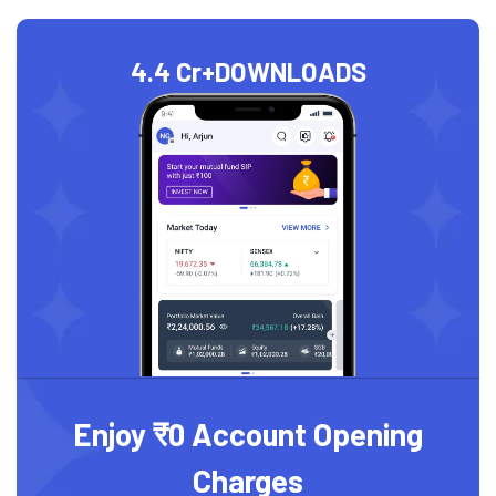
4.4 Cr+
DOWNLOADS
Enjoy ₹0 Account Opening
Charges