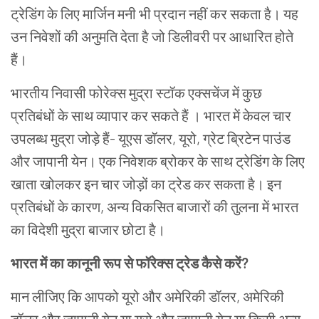
ट्रेडिंग
के
लिए
मार्जिन
मनी
भी
प्रदान
नहीं
कर
सकता
है।
यह
उन
निवेशों
की
अनुमति
देता
है
जो
डिलीवरी
पर
आधारित
होते
हैं।
भारतीय
निवासी
फोरेक्स
मुद्रा
स्टॉक
एक्सचेंज
में
कुछ
प्रतिबंधों के साथ
व्यापार
कर
सकते
हैं
।
भारत
में
केवल
चार
उपलब्ध
मुद्रा
जोड़े
हैं
-
यूएस
डॉलर
,
यूरो
,
ग्रेट
ब्रिटेन
पाउंड
और
जापानी
येन।
एक
निवेशक
ब्रोकर
के
साथ
ट्रेडिंग
के
लिए
खाता
खोलकर
इन
चार
जोड़ों
का
ट्रेड
कर
सकता
है।
इन
प्रतिबंधों
के
कारण
, अन्य विकसित बाजारों की तुलना में
भारत
का
विदेशी
मुद्रा
बाजार
छोटा
है।
भारत
में
का
कानूनी
रूप
से
फॉरेक्स ट्रेड
कैसे
करें
?
मान
लीजिए
कि
आपको
यूरो
और
अमेरिकी
डॉलर
,
अमेरिकी