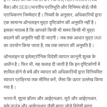
बैंक) और SEBI (भारतीय प्रतिभूति और विनिमय बोर्ड) जैसे
प्राधिकरण जिम्मेदार हैं। नियमों के अनुसार,
अधिकारियों
द्वारा
एक
सामान्य
ऑनलाइन
मुद्रा
दृष्टिकोण
की
अनुमति
नहीं
है।
इसका
मतलब
है
कि
आपको
किसी
भी
समय
किसी भी
मुद्रा
बदलने
की
अनुमति
नहीं
दी
जाएगी।
जब
तक
आधार
मुद्रा
INR
का
उपयोग
किया
जाता
है
,
तब
तक
व्यापार
की
अनुमति
है।
ऑनलाइन
या
इलेक्ट्रॉनिक
विदेशी
व्यापार
कानूनी
शुल्क
के
अधीन
है।
फिर
भी
, यह सलाह दी जाती है कि इन दृष्टिकोणों में
शामिल होने से बचें और व्यापार को अधिकारियों द्वारा विनियमित
व्यापार प्रक्रिया तक सीमित करें,
जैसा
कि
ऊपर
उल्लेख
किया
गया
है।
भारत
में
,
यूएस
डॉलर
और
आईएनआर
,
यूरो
और
आईएनआर
,
यूके
पाउंड
और
आईएनआर
जैसी
मुद्रा
जोड़े
विदेशी
मुद्रा