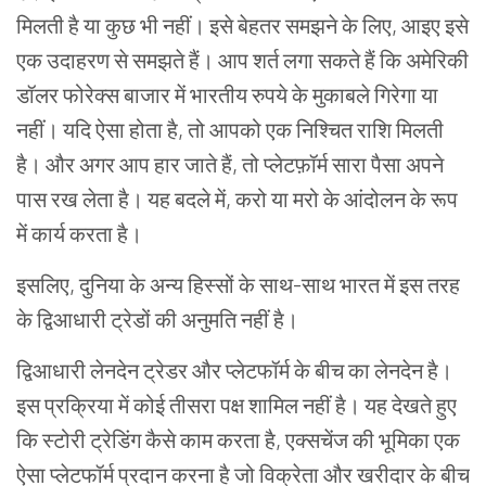
मिलती
है
या
कुछ
भी
नहीं।
इसे
बेहतर
समझने
के
लिए
,
आइए
इसे
एक
उदाहरण
से समझते हैं।
आप
शर्त
लगा
सकते
हैं
कि
अमेरिकी
डॉलर
फोरेक्स
बाजार
में
भारतीय
रुपये
के
मुकाबले
गिरेगा
या
नहीं।
यदि
ऐसा
होता
है
,
तो
आपको
एक
निश्चित
राशि
मिलती
है।
और
अगर
आप
हार
जाते
हैं
,
तो
प्लेटफ़ॉर्म
सारा
पैसा
अपने
पास रख लेता है।
यह
बदले
में
, करो या मरो के
आंदोलन
के
रूप
में
कार्य
करता
है।
इसलिए
,
दुनिया
के
अन्य
हिस्सों
के
साथ-साथ
भारत
में
इस तरह
के द्विआधारी
ट्रेडों
की
अनुमति
नहीं
है।
द्विआधारी लेनदेन
ट्रेडर
और
प्लेटफॉर्म
के
बीच
का
लेनदेन
है।
इस
प्रक्रिया
में
कोई
तीसरा
पक्ष
शामिल
नहीं
है।
यह
देखते
हुए
कि
स्टोरी ट्रेडिंग
कैसे
काम
करता
है
,
एक्सचेंज
की
भूमिका
एक
ऐसा
प्लेटफॉर्म
प्रदान
करना
है
जो
विक्रेता
और
खरीदार
के
बीच