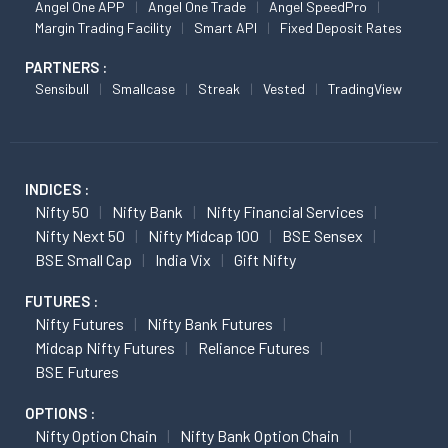
Angel One APP
Angel One Trade
Angel SpeedPro
Margin Trading Facility
Smart API
Fixed Deposit Rates
PARTNERS :
Sensibull
Smallcase
Streak
Vested
TradingView
INDICES :
Nifty 50
Nifty Bank
Nifty Financial Services
Nifty Next 50
Nifty Midcap 100
BSE Sensex
BSE Small Cap
India Vix
Gift Nifty
FUTURES :
Nifty Futures
Nifty Bank Futures
Midcap Nifty Futures
Reliance Futures
BSE Futures
OPTIONS :
Nifty Option Chain
Nifty Bank Option Chain