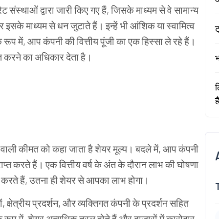
रेट
संस्थाओं
द्वारा
जारी
किए
गए
हैं
,
जिसके
माध्यम
से
वे
सामान्य
र
इसके
माध्यम
से
धन
जुटाते
हैं।
इन्हें
भी
आंशिक
या
स्वामित्व
ट
े
रूप
में
,
आप
कंपनी
की
वित्तीय
पूंजी
का
एक
हिस्सा
ले
रहे
हैं।
त
करने
का
अधिकार
देता
है।
भ
ल
ह
वाली
कीमत
को कहा
जाता
है
शेयर
मूल्य।
बदले
में
,
आप
कंपनी
राप्त
करते
हैं।
एक
वित्तीय
वर्ष
के
अंत
के
दौरान
लाभ
की
घोषणा
करते
हैं
,
उतना
ही
शेयर
से
आपका
लाभ
होगा।
ं
,
क्षेत्रीय
प्रदर्शन
,
और
व्यक्तिगत
कंपनी
के
प्रदर्शन
सहित
े
रूप
में
,
शेयर
अत्यधिक
तरल
होते
हैं
और
बाजारों
में
कारोबार