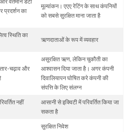
और
वर्तमान
डेटा
मूल्यांकन।
एएए
रेटिंग
के
साथ
कंपनियों
यर
प्रदर्शन
का
को
सबसे
सुरक्षित
माना
जाता
है
ित्व
स्थिति
का
ऋणदाताओं
के
रूप
में
व्यवहार
असुरक्षित
ऋण
,
लेकिन
चुकौती
का
तार
-
चढ़ाव
और
आश्वासन
दिया
जाता
है।
अगर
कंपनी
ै
दिवालियापन
घोषित करे कंपनी
की
संपत्ति
के
लिए
संलग्न
रिवर्तित
नहीं
आसानी
से
इक्विटी
में
परिवर्तित
किया
जा
सकता
है
सुरक्षित
निवेश