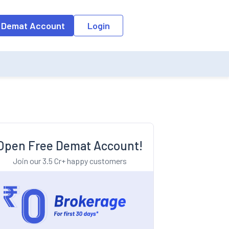
o the input field, the suggestion list will be updated as per the keyw
 Demat Account
Login
Open Free Demat Account!
Join our 3.5 Cr+ happy customers