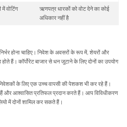
ी
में
वोटिंग
ऋणपत्र धारकों
को
वोट
देने
का
कोई
अधिकार
नहीं
है
निर्भर
होना
चाहिए।
निवेश
के
अवसरों
के
रूप
में
,
शेयरों
और
ह
होते
हैं।
कॉर्पोरेट
बाजार
से
धन
जुटाने
के
लिए
दोनों
का
उपयोग
निवेशकों
के
लिए
एक
उच्च
वापसी
की
पेशकश
भी
कर
रहे
हैं।
हैं
और
आश्वासित प्रतिफल प्रदान
करते
हैं।
आप
विविधीकरण
लियो
में
दोनों
शामिल
कर
सकते
हैं।