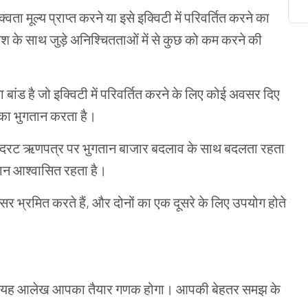
क्वता
मूल्य
प्राप्त
करने
या
इसे
इक्विटी
में
परिवर्तित
करने
का
ेश
के
साथ
जुड़े
अनिश्चितताओं
में
से
कुछ
को
कम
करने
की
ा
बांड
है
जो
इक्विटी
में
परिवर्तित
करने
के
लिए
कोई
अवसर
दिए
का
भुगतान
करता
है।
 दरट
ऋणपत्र पर
भुगतान
बाजार
बदलाव
के
साथ
बदलता
रहता
ान
आश्वासित
रहता
है।
्सर
भ्रमित
करते
हैं
,
और
दोनों
का
एक
दूसरे
के
लिए
उपयोग
होते
यह
आलेख
आपका
तैयार
गणक
होगा।
आपकी
बेहतर
समझ
के