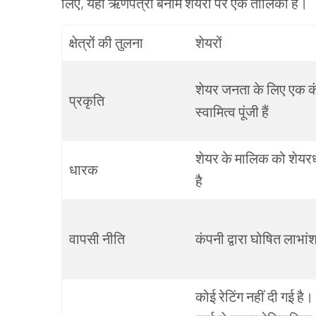
लिए
,
यहां
ऋणपत्रों बनाम
शेयरों
पर
एक
तालिका
है।
क्षेत्रों
की
तुलना
शेयरों
शेयर
जनता
के
लिए
एक
क
प्रकृति
स्वामित्व
पूंजी हैं
शेयर
के
मालिक
को
शेयर
धारक
है
वापसी
नीति
कंपनी
द्वारा
घोषित
लाभां
कोई
रेटिंग
नहीं दी
गई
है।