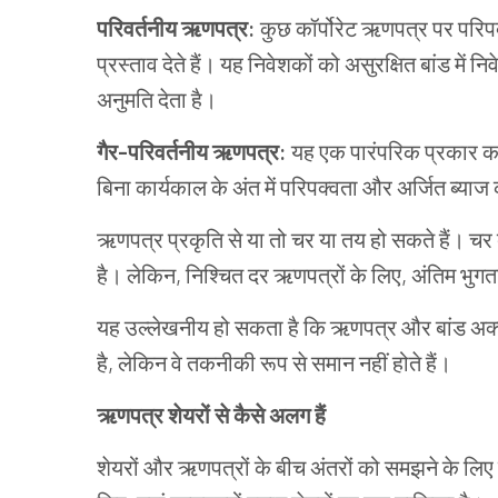
परिवर्तनीय
ऋणपत्र
:
कुछ
कॉर्पोरेट
ऋणपत्र पर
परिप
प्रस्ताव
देते
हैं।
यह
निवेशकों
को
असुरक्षित
बांड
में
निव
अनुमति
देता
है।
गैर
-
परिवर्तनीय
ऋणपत्र
:
यह
एक
पारंपरिक
प्रकार
क
बिना
कार्यकाल
के
अंत
में
परिपक्वता
और
अर्जित
ब्याज
ऋणपत्र प्रकृति
से
या
तो चर या
तय
हो
सकते
हैं।
चर
है।
लेकिन
,
निश्चित
दर
ऋणपत्रों के
लिए
,
अंतिम
भुगत
यह
उल्लेखनीय
हो
सकता
है
कि
ऋणपत्र और
बांड
अक
है
,
लेकिन
वे
तकनीकी
रूप
से
समान
नहीं
होते
हैं।
ऋणपत्र शेयरों
से
कैसे
अलग
हैं
शेयरों
और
ऋणपत्रों के
बीच
अंतरों
को
समझने
के
लिए