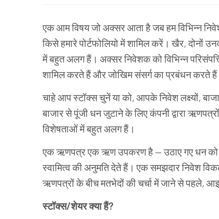
एक
आम
विषय
जो
अक्सर
आता
है
जब
हम
विभिन्न
निव
किसे
हमारे
पोर्टफोलियो
में
शामिल
करें।
खैर
,
दोनों
उन
में
बहुत
अलग
हैं।
अक्सर
निवेशक
को
विभिन्न
परिसंपत्त
शामिल
करते
हैं
और
जोखिम
संसर्ग
का
प्रबंधन
करते
है
चाहे
आप
स्टॉक्स
चुनें
या
को
,
आपके
निवेश
लक्ष्यों
,
बाज
बाजार
से
पूंजी
धन
जुटाने
के
लिए
कंपनी
द्वारा
ऋणपत्रो
विशेषताओं
में
बहुत
अलग
हैं।
एक
ऋणपत्र एक
ऋण
उपकरण
है
—
उठाए
गए
धन
को
स्वामित्व
की
अनुमति
देते
हैं।
एक
समझदार
निवेश
विकल
ऋणपत्रों के
बीच
मतभेदों
की
चर्चा
में
जाने
से
पहले
,
आइ
स्टॉक्स
/
शेयर
क्या
हैं
?