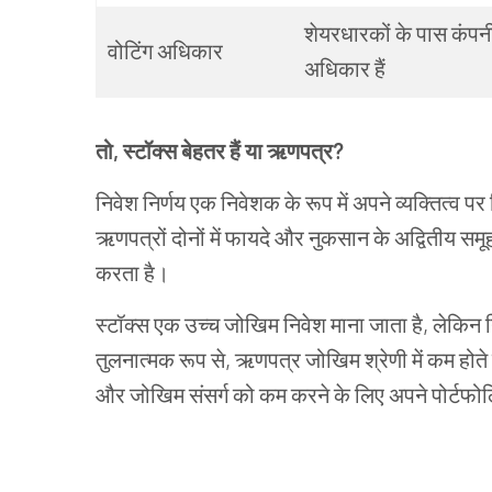
शेयरधारकों
के
पास
कंपन
वोटिंग
अधिकार
अधिकार
हैं
तो
,
स्टॉक्स
बेहतर हैं
या
ऋणपत्र
?
निवेश
निर्णय
एक
निवेशक
के
रूप
में
अपने
व्यक्तित्व
पर
ऋणपत्रों दोनों
में
फायदे
और
नुकसान
के
अद्वितीय
समू
करता
है।
स्टॉक्स
एक
उच्च
जोखिम
निवेश
माना
जाता
है
,
लेकिन
तुलनात्मक
रूप
से
,
ऋणपत्र जोखिम
श्रेणी
में
कम
होते
और
जोखिम
संसर्ग
को
कम
करने
के
लिए
अपने
पोर्टफो