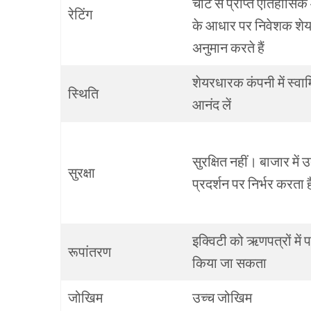
चार्ट
से
प्राप्त
ऐतिहासिक
रेटिंग
के
आधार
पर
निवेशक
शे
अनुमान करते हैं
शेयरधारक
कंपनी
में
स्वाम
स्थिति
आनंद
लें
सुरक्षित
नहीं।
बाजार
में
उ
सुरक्षा
प्रदर्शन
पर
निर्भर
करता
ह
इक्विटी
को
ऋणपत्रों में
प
रूपांतरण
किया
जा
सकता
जोखिम
उच्च
जोखिम