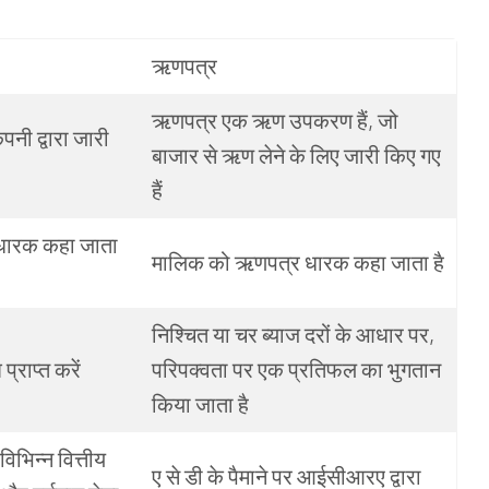
ऋणपत्र
ऋणपत्र एक
ऋण
उपकरण
हैं
,
जो
ंपनी
द्वारा
जारी
बाजार
से
ऋण
लेने
के
लिए
जारी
किए
गए
हैं
धारक
कहा
जाता
मालिक
को
ऋणपत्र धारक
कहा
जाता
है
निश्चित
या
चर
ब्याज
दरों
के
आधार
पर
,
श
प्राप्त
करें
परिपक्वता
पर
एक
प्रतिफल
का
भुगतान
किया
जाता
है
विभिन्न
वित्तीय
ए
से डी
के
पैमाने
पर
आईसीआरए
द्वारा