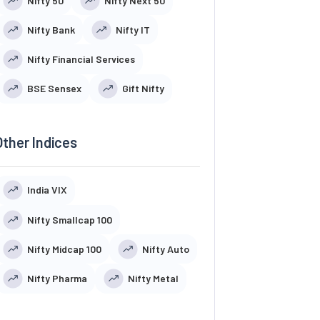
Nifty 50
Nifty Next 50
Nifty Bank
Nifty IT
Nifty Financial Services
BSE Sensex
Gift Nifty
Other Indices
India VIX
Nifty Smallcap 100
Nifty Midcap 100
Nifty Auto
Nifty Pharma
Nifty Metal