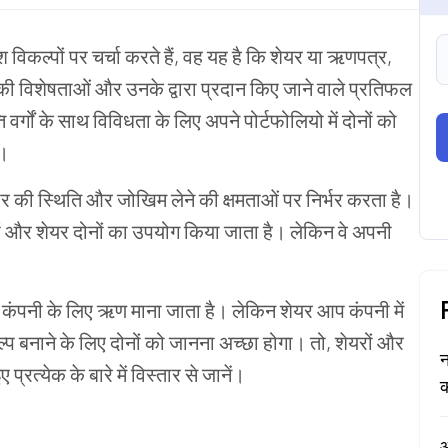
ेश
विकल्पों
पर
चर्चा
करते
हैं
,
वह
यह
है
कि
शेयर
या
ऋणपत्र
,
की
विशेषताओं
और
उनके
द्वारा
प्रदान
किए
जाने
वाले
प्रतिफल
ि
वर्गों
के
साथ
विविधता
के
लिए
अपने
पोर्टफोलियो
में
दोनों
को
ं।
ार
की
स्थिति
और
जोखिम
लेने
की
क्षमताओं
पर
निर्भर
करता
है।
ं और
शेयर
दोनों
का
उपयोग
किया
जाता
है।
लेकिन
वे
अपनी
कंपनी
के
लिए
ऋण
माना
जाता
है।
लेकिन
शेयर
आप
कंपनी
में
्प
बनाने
के
लिए
दोनों
को
जानना
अच्छा
होगा।
तो
,
शेयरों
और
न
ए
प्रत्येक
के
बारे
में
विस्तार
से
जानें।
क
ऑ