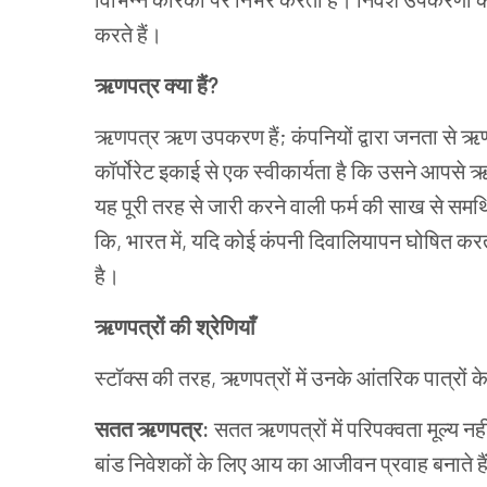
करते
हैं।
ऋणपत्र क्या
हैं
?
ऋणपत्र
ऋण
उपकरण
हैं
;
कंपनियों
द्वारा
जनता
से
ऋ
कॉर्पोरेट
इकाई
से
एक
स्वीकार्यता
है
कि
उसने
आपसे
ऋ
यह
पूरी
तरह
से
जारी
करने
वाली
फर्म
की
साख
से
समर्
कि
,
भारत
में
,
यदि
कोई
कंपनी
दिवालियापन
घोषित
कर
है।
ऋणपत्रों की
श्रेणियाँ
स्टॉक्स
की
तरह
,
ऋणपत्रों में
उनके
आंतरिक
पात्रों
क
सतत
ऋणपत्र
:
सतत
ऋणपत्रों में
परिपक्वता
मूल्य
नही
बांड
निवेशकों
के
लिए
आय
का
आजीवन
प्रवाह
बनाते
है