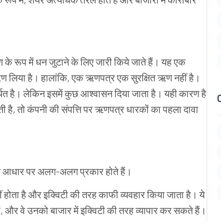
ण
के
रूप
में
धन
जुटाने
के
लिए
जारी
किये जाते हैं।
यह
एक
ण
लिया
है।
हालांकि
,
एक
ऋणपत्र एक
सुरक्षित
ऋण
नहीं
है।
थित
है।
लेकिन
इसमें
कुछ
आश्वासन
दिया
जाता
है।
यही
कारण
है
ती
है
,
तो
कंपनी
की
संपत्ति
पर
ऋणपत्र धारकों
का
पहला
दावा
े
आधार
पर
अलग
-
अलग
प्रकार
होते
हैं।
ं
होता
है
और
इक्विटी
की
तरह
काफी
व्यवहार
किया
जाता
है।
ये
ं
,
और
वे
उनको
बाजार
में
इक्विटी
की
तरह
व्यापार
कर
सकते
हैं।