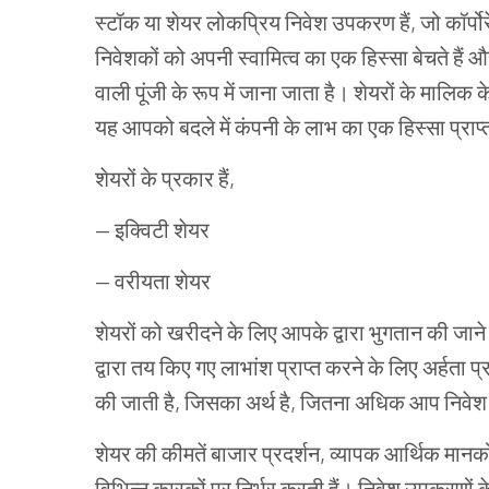
स्टॉक
या
शेयर
लोकप्रिय
निवेश
उपकरण
हैं
,
जो
कॉर्पो
निवेशकों
को
अपनी
स्वामित्व
का
एक
हिस्सा
बेचते
हैं
औ
वाली
पूंजी
के
रूप
में
जाना
जाता
है।
शेयरों
के
मालिक
क
यह
आपको
बदले
में
कंपनी
के
लाभ
का
एक
हिस्सा
प्राप्
शेयरों
के
प्रकार
हैं
,
—
इक्विटी
शेयर
—
वरीयता
शेयर
शेयरों
को
खरीदने
के
लिए
आपके
द्वारा
भुगतान
की
जाने
द्वारा
तय
किए
गए
लाभांश
प्राप्त
करने
के
लिए
अर्हता
प्
की
जाती
है
,
जिसका
अर्थ
है
,
जितना
अधिक
आप
निवेश
शेयर
की
कीमतें
बाजार
प्रदर्शन
,
व्यापक
आर्थिक
मानको
विभिन्न
कारकों
पर
निर्भर
करती
हैं।
निवेश
उपकरणों
क