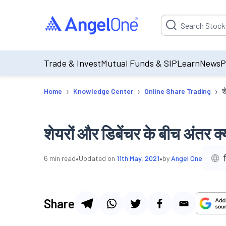
Suggestion will be p
Trade & Invest
Mutual Funds & SIP
Learn
News
P
›
›
›
Home
Knowledge Center
Online Share Trading
श
शेयरों और डिबेंचर के बीच अंतर क्
•
•
ह
6
min read
Updated on
11th May, 2021
by
Angel One
Share