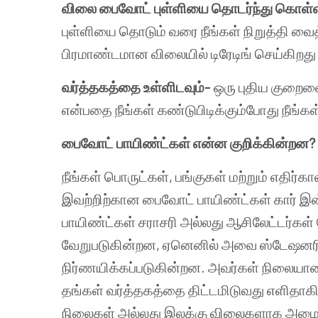
விலை
பைவோட்
புள்ளியை
தொடர்ந்து
கொள்
புள்ளியை
தொடும்
வரை
நீங்கள்
நிறுத்தி
வைத
பிரமாண்டமான
விலையில்
டிரேடிங்
செய்கிறது
வர்த்தகத்தை
உள்ளிடவும்
-
ஒரு
புதிய
குறைவ
என்பதை
நீங்கள்
கண்டுபிடிக்கும்போது
நீங்கள
பைவோட்
பாயிண்ட்கள்
என்ன
குறிக்கின்றன
?
நீங்கள்
பொருட்கள்
,
பங்குகள்
மற்றும்
எதிர்கா
இவற்றிற்கான
பைவோட்
பாயிண்ட்கள்
கார்
இன
பாயிண்ட்கள்
சராசரி
அல்லது
ஆசிலேட்டர்கள்
வேறுபடுகின்றன
,
ஏனெனில்
அவை
ஸ்டேஷனர
நிர்ணயிக்கப்படுகின்றன
.
அவர்கள்
நிலையான
தங்கள்
வர்த்தகத்தை
திட்டமிடுவது
எளிதாகி
நிலைகள்
அல்லது
இலக்கு
விலைகளாக
அமைப