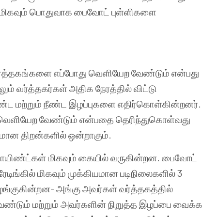
மிகவும்
பொதுவாக
பைவோட்
புள்ளிகளை
ர்த்தகங்களை
எப்போது
வெளியேற
வேண்டும்
என்பது
லும்
வர்த்தகர்கள்
அதிக
நேரத்தில்
விட்டு
ண்ட
மற்றும்
நீண்ட
இழப்புகளை
எதிர்கொள்கின்றனர்
.
வெளியேற
வேண்டும்
என்பதை
தெரிந்துகொள்வது
யமான
திறன்களில்
ஒன்றாகும்
.
பாயிண்ட்கள்
மிகவும்
கையில்
வருகின்றன
.
பைவோட்
ரேடிங்கில்
மிகவும்
முக்கியமான
படிநிலைகளில்
3
ங்குகின்றன
-
அங்கு
அவர்கள்
வர்த்தகத்தில்
ேண்டும்
மற்றும்
அவர்களின்
நிறுத்த
இழப்பை
வைக்க