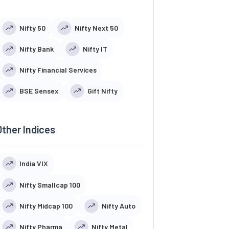
Nifty 50
Nifty Next 50
Nifty Bank
Nifty IT
Nifty Financial Services
BSE Sensex
Gift Nifty
Other Indices
India VIX
Nifty Smallcap 100
Nifty Midcap 100
Nifty Auto
Nifty Pharma
Nifty Metal