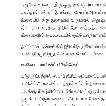
க்கு
மேல்
உள்ளது
,
இது
ஒரு
புல்லிஷ்
பியாஸ்
என
செய்தால்
,
உங்கள்
இலக்கை
R2-
யில்
அமைப்ப
விலை
பிபி
-
க்கு
குறைவாக
இருந்தால்
,
அது
ஒர
இன்ட்ராடே
வர்த்தகத்தின்
நோக்கத்திற்காக
விலைகளின்
அடிப்படையில்
ஒவ்வொரு
நாளும
இன்ட்ராடே
டிரேடிங்கில்
இரண்டு
மூலோபாயங்
பயன்படுத்துகிறது
.
அவை
பைவோட்
பாயிண்ட்
பைவோட்
பாயிண்ட்
பிரேக்அவுட்
இந்த
நுட்பத்தில்
,
ஸ்டாப்
லிமிட்
ஆர்டரைப்
பயன்
பாயின்ட்
அளவைக்
கடந்தால்
உங்கள்
நிலையை
அடிக்கடி
நிகழ்கின்றன
.
பிரேக்அவுட்
ஒரு
மோ
குறுகிய
டிரேடிங்கைதைத்
தொடங்க
வேண்டும