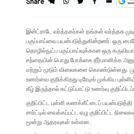
Share
இன்ட்ராடே
வர்த்தகர்கள்
தங்கள்
வர்த்தக
மு
பகுப்பாய்வை
பயன்படுத்துகின்றனர்
.
ஒரு
பைவ
தொழில்நுட்ப
பகுப்பாய்வுக்கான
ஒரு
கருவியா
சந்தையின்
பொது
போக்கை
தீர்மானிக்க
அனு
மற்றும்
மூடும்
விலைகளை
கொண்டுள்ளது
.
ம
உணர்வை
குறிக்கிறது
டிரேடிங்
முக்கிய
புள்ளிய
கீழ்
இருந்தால்
கட்டுப்பாட்டு
உணர்வு
குறிப்பிடப
குறிப்பிட்ட
புள்ளி
கணக்கீட்டைப்
பயன்படுத்தி
சார்ட்டில்
வைக்கப்பட்ட
ஏழு
குறிப்பிட்ட
நிலைகள
மூன்று
ஆதரவுகள்
உள்ளன
.