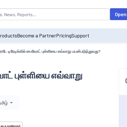
opulated by default on accessing the input field. On entering data int
Open
roducts
Become a Partner
Pricing
Support
ராடே டிரேடிங்கில் பைவோட் புள்ளியை எவ்வாறு பயன்படுத்துவது?
வோட் புள்ளியை எவ்வாறு
மிழ்