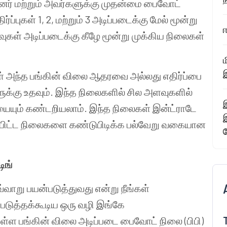
னர்
மற்றும்
அவர்களுக்கு
முதன்மை
பைவோட்
ிர்ப்புகள்
1, 2,
மற்றும்
3
அடிப்படைக்கு
மேல்
மூன்று
ஈ
ுகள்
அடிப்படைக்கு
கீழே
மூன்று
முக்கிய
நிலைகள்
ம
இ
்
அந்த
பங்கின்
விலை
ஆதரவை
அல்லது
எதிர்ப்பை
ுக்கு
உதவும்
.
இந்த
நிலைகளில்
சில
அளவுகளில்
இ
ையும்
கண்டறியலாம்
.
இந்த
நிலைகள்
இன்ட்ராடே
்பிட்ட
நிலைகளை
கண்டுபிடிக்க
பல்வேறு
வகையான
டிங்
வ்வாறு
பயன்படுத்துவது
என்று
நீங்கள்
படுத்தக்கூடிய
ஒரு
வழி
இங்கே
உள்ள
பங்கின்
விலை
அடிப்படை
பைவோட்
நிலை
(
பிபி
)