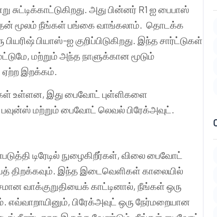
்று
சுட்டிக்காட்டுகிறது
.
அது
பின்னர்
R1
ஐ
பைபாஸ்
தன்
மூலம்
நீங்கள்
பங்கை
வாங்கலாம்
.
தொடக்க
ு
பியரிஷ்
பியாஸ்
-
ஐ
குறிப்பிடுகிறது
.
இந்த
சார்ட்டுகள்
மட்டுமே
,
மற்றும்
அந்த
நாளுக்கான
மூடும்
்
ஏற்ற
இறக்கம்
.
கள்
உள்ளன
,
இது
பைவோட்
புள்ளிகளை
பவுன்ஸ்
மற்றும்
பைவோட்
லெவல்
பிரேக்அவுட்
.
படுத்தி
டிரேடில்
நுழைகிறீர்கள்
,
விலை
பைவோட்
த்
திறக்கவும்
.
இந்த
இடைவெளிகள்
காலையில்
சமான
வாக்குறுதியைக்
காட்டினால்
,
நீங்கள்
ஒரு
்
.
எவ்வாறாயினும்
,
பிரேக்அவுட்
ஒரு
நேர்மறையான