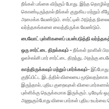
நீங்கள்
பங்கை
விற்கும்
போது
.
இந்த
தொழில்நு
கொண்டிருந்தால்
நீங்கள்
குறுகிய
மற்றும்
கீழ
அமைக்க
வேண்டும்
.
சார்ட்டின்
அடுத்த
நில
வர்த்தகங்களை
வைத்திருக்க
வேண்டும்
.
பைவோட்
புள்ளிகளைப்
பயன்படுத்தி
வர்த்தக
ஒரு
சார்ட்டை
திறக்கவும்
–
நீங்கள்
நாளின்
பி
ஓஎச்எல்சி
பார்
சார்ட்டை
திறந்து
,
அதற்கு
பைவ
காத்திருக்கவும்
மற்றும்
பார்க்கவும்
-
இப்போது
குறிப்பிட்ட
இடத்தில்
விலையை
மூடுவதற்காக
இருந்தால்
,
புதிய
குறைவுகள்
விலை
பார்களால
புள்ளிக்கு
நெருக்கமாக
இருக்கும்
.
டிரேடிங்
ஒர
அணுகும்போது
விலை
பார்கள்
புதிய
உயர்வை