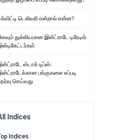
க்விட்டி டெலிவரி என்றால் என்ன?
ிகவும் துல்லியமான இன்ட்ராடே டிரேடிங்
ன்டிகேட்டர்கள்
ன்ட்ராடே ஸ்டாக் டிப்ஸ்:
இன்ட்ராடேக்கான பங்குகளை எப்படி
தேர்வு செய்வது
All Indices
Top Indices