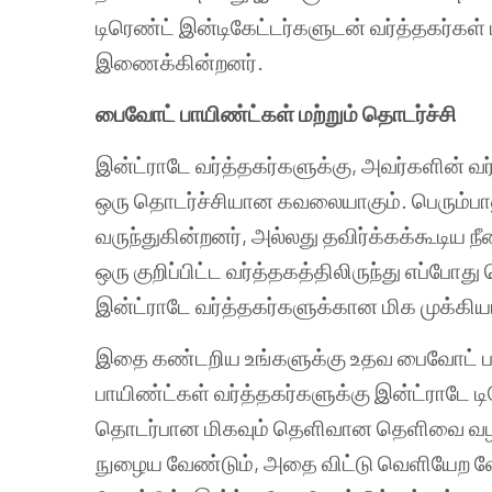
டிரெண்ட்
இன்டிகேட்டர்களுடன்
வர்த்தகர்கள்
இணைக்கின்றனர்
.
பைவோட்
பாயிண்ட்கள்
மற்றும்
தொடர்ச்சி
இன்ட்ராடே
வர்த்தகர்களுக்கு
,
அவர்களின்
வ
ஒரு
தொடர்ச்சியான
கவலையாகும்
.
பெரும்பா
வருந்துகின்றனர்
,
அல்லது
தவிர்க்கக்கூடிய
நீ
ஒரு
குறிப்பிட்ட
வர்த்தகத்திலிருந்து
எப்போது
இன்ட்ராடே
வர்த்தகர்களுக்கான
மிக
முக்கி
இதை
கண்டறிய
உங்களுக்கு
உதவ
பைவோட்
பாயிண்ட்கள்
வர்த்தகர்களுக்கு
இன்ட்ராடே
டி
தொடர்பான
மிகவும்
தெளிவான
தெளிவை
வழ
நுழைய
வேண்டும்
,
அதை
விட்டு
வெளியேற
வ