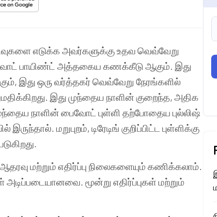
டிவுகளை
எடுக்க
அவர்களுக்கு
உதவ
வெவ்வேறு
ோட்
பாயிண்ட்
அத்தகைய
கணக்கீடு
ஆகும்
.
இது
கும்
,
இது
ஒரு
வர்த்தகர்
வெவ்வேறு
நேரங்களில்
மதிக்கிறது
.
இது
முந்தைய
நாளின்
குறைந்த
,
அதிக
ுந்தைய
நாளின்
பைவோட்
புள்ளி
தற்போதைய
புல்லிஷ்
ில்
இருந்தால்
.
மறுபுறம்
,
டிரேடிங்
குறிப்பிட்ட
புள்ளிக்கு
்படுகிறது
.
ஆதரவு
மற்றும்
எதிர்ப்பு
நிலைகளையும்
கணிக்கலாம்
.
இ
்
அடிப்படையானவை
.
மூன்று
எதிர்ப்புகள்
மற்றும்
ம