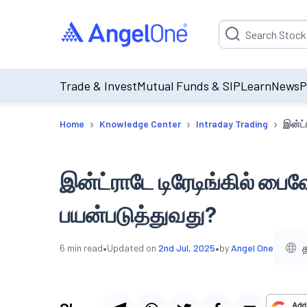
Suggestion will be p
Trade & Invest
Mutual Funds & SIP
Learn
News
P
›
›
›
Home
Knowledge Center
Intraday Trading
இன்ட்
இன்ட்ராடே டிரேடிங்கில் பை
பயன்படுத்துவது?
•
•
த
6
min read
Updated on
2nd Jul, 2025
by
Angel One