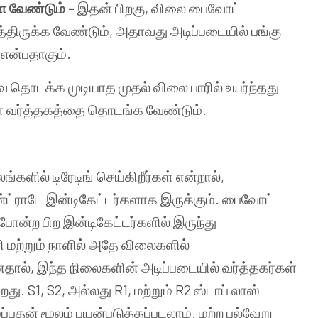
ள
வேண்டும்
-
இதன்
பிறகு
,
விலை
பைவோட்
்திருக்க
வேண்டும்
,
அதாவது
அடிப்படையில்
பங்கு
என்பதாகும்
.
ை
தொடக்க
முடியாத
முதல்
விலை
பாரில்
உயர்ந்தது
்
வர்த்தகத்தை
தொடங்க
வேண்டும்
.
லங்களில்
டிரேடிங்
செய்கிறீர்கள்
என்றால்
,
்ட்ராடே
இன்டிகேட்டர்களாக
இருக்கும்
.
பைவோட்
போன்ற
பிற
இன்டிகேட்டர்களில்
இருந்து
ி
மற்றும்
நாளில்
அதே
விலைகளில்
தால்
,
இந்த
நிலைகளின்
அடிப்படையில்
வர்த்தகர்கள்
றது
. S1, S2,
அல்லது
R1,
மற்றும்
R2
ஸ்டாப்
லாஸ்
்பதன்
மூலம்
பயன்படுத்தப்படலாம்
.
மற்ற
பல்வேறு