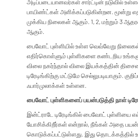
அடிப்படையானவர்கள்
சார்ட்டின்
நடுவில்
உள்ள
பாயிண்ட்கள்
அளிக்கப்படுகின்றன
.
மூன்று
எத
முக்கிய
நிலைகள்
ஆகும்
. 1, 2,
மற்றும்
3
ஆதரவ
ஆகும்
.
பைவோட்
புள்ளியில்
உள்ள
வெவ்வேறு
நிலைகள
எதிர்கொள்ளும்
புள்ளிகளை
கண்டறிய
உங்கள
விலை
நகர்ந்தால்
விலை
இயக்கத்தின்
திசைய
டிரேடிங்கிற்கு
மட்டுமே
செல்லுபடியாகும்
.
குறிப
ஃபார்முலாக்கள்
உள்ளன
.
பைவோட்
புள்ளிகளைப்
பயன்படுத்தி
நாள்
டிரே
இன்ட்ராடே
டிரேடிங்கில்
பைவோட்
புள்ளியை
எ
யோசிக்கிறீர்கள்
என்றால்
,
நீங்கள்
அதை
பயன்
கொடுக்கப்பட்டுள்ளது
.
இது
தொடக்கத்தில்