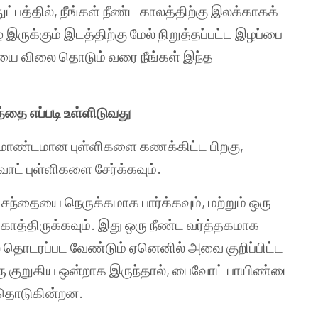
ட்பத்தில்
,
நீங்கள்
நீண்ட
காலத்திற்கு
இலக்காகக்
ே
இருக்கும்
இடத்திற்கு
மேல்
நிறுத்தப்பட்ட
இழப்பை
ையை
விலை
தொடும்
வரை
நீங்கள்
இந்த
த்தை
எப்படி
உள்ளிடுவது
ரமாண்டமான
புள்ளிகளை
கணக்கிட்ட
பிறகு
,
ோட்
புள்ளிகளை
சேர்க்கவும்
.
சந்தையை
நெருக்கமாக
பார்க்கவும்
,
மற்றும்
ஒரு
காத்திருக்கவும்
.
இது
ஒரு
நீண்ட
வர்த்தகமாக
்
தொடரப்பட
வேண்டும்
ஏனெனில்
அவை
குறிப்பிட்ட
ு
குறுகிய
ஒன்றாக
இருந்தால்
,
பைவோட்
பாயிண்டை
தொடுகின்றன
.