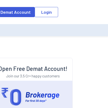
o the input field, the suggestion list will be updated as per the keyw
 Demat Account
Login
Open Free Demat Account!
Join our 3.5 Cr+ happy customers