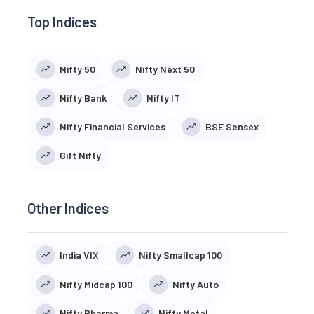
Top Indices
Nifty 50
Nifty Next 50
Nifty Bank
Nifty IT
Nifty Financial Services
BSE Sensex
Gift Nifty
Other Indices
India VIX
Nifty Smallcap 100
Nifty Midcap 100
Nifty Auto
Nifty Pharma
Nifty Metal