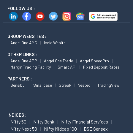
FOLLOW US :
GROUP WEBSITES :
Angel One AMC
Ionic Wealth
OTHER LINKS :
Angel One APP
Angel One Trade
Angel SpeedPro
Margin Trading Facility
Smart API
Fixed Deposit Rates
PARTNERS :
Sensibull
Smallcase
Streak
Vested
TradingView
INDICES :
Nifty 50
Nifty Bank
Nifty Financial Services
Nifty Next 50
Nifty Midcap 100
BSE Sensex