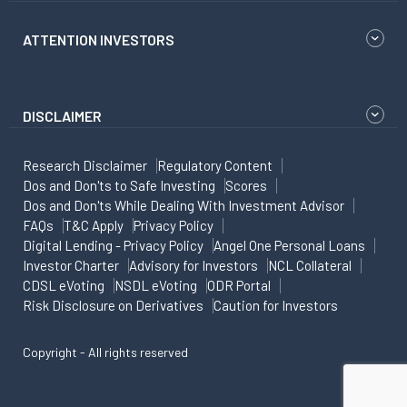
ATTENTION INVESTORS
DISCLAIMER
Research Disclaimer
Regulatory Content
Dos and Don'ts to Safe Investing
Scores
Dos and Don'ts While Dealing With Investment Advisor
FAQs
T&C Apply
Privacy Policy
Digital Lending - Privacy Policy
Angel One Personal Loans
Investor Charter
Advisory for Investors
NCL Collateral
CDSL eVoting
NSDL eVoting
ODR Portal
Risk Disclosure on Derivatives
Caution for Investors
Copyright - All rights reserved