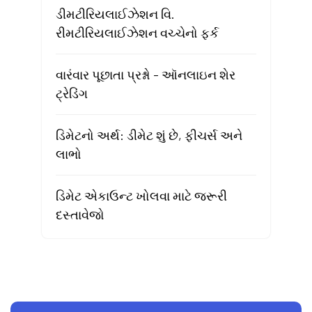
ડીમટીરિયલાઈઝેશન વિ.
રીમટીરિયલાઈઝેશન વચ્ચેનો ફર્ક
વારંવાર પૂછાતા પ્રશ્નો - ઑનલાઇન શેર
ટ્રેડિંગ
ડિમેટનો અર્થ: ડીમેટ શું છે, ફીચર્સ અને
લાભો
ડિમેટ એકાઉન્ટ ખોલવા માટે જરૂરી
દસ્તાવેજો