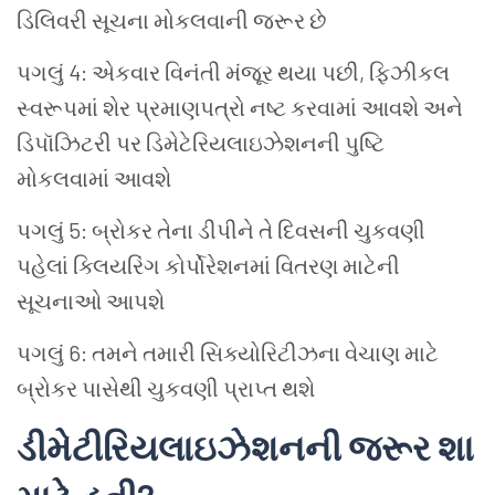
ડિલિવરી સૂચના મોકલવાની જરૂર છે
પગલું 4: એકવાર વિનંતી મંજૂર થયા પછી, ફિઝીકલ
સ્વરૂપમાં શેર પ્રમાણપત્રો નષ્ટ કરવામાં આવશે અને
ડિપૉઝિટરી પર ડિમેટેરિયલાઇઝેશનની પુષ્ટિ
મોકલવામાં આવશે
પગલું 5: બ્રોકર તેના ડીપીને તે દિવસની ચુકવણી
પહેલાં ક્લિયરિંગ કોર્પોરેશનમાં વિતરણ માટેની
સૂચનાઓ આપશે
પગલું 6: તમને તમારી સિક્યોરિટીઝના વેચાણ માટે
બ્રોકર પાસેથી ચુકવણી પ્રાપ્ત થશે
ડીમેટીરિયલાઇઝેશનની જરૂર શા