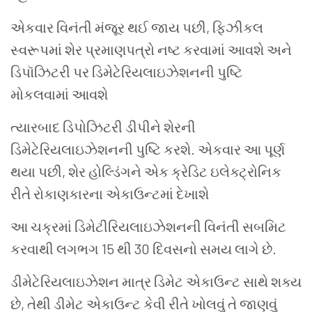
એકવાર વિનંતી મંજૂર થઈ જાય પછી, ફિઝીકલ
સ્વરૂપમાં શેર પ્રમાણપત્રો નષ્ટ કરવામાં આવશે અને
ડિપૉઝિટરી પર ડિમેટેરિયલાઇઝેશનની પુષ્ટિ
મોકલવામાં આવશે
ત્યારબાદ ડિપોઝિટરી ડીપીને શેરની
ડિમેટેરિયલાઇઝેશનની પુષ્ટિ કરશે. એકવાર આ પૂર્ણ
થયા પછી, શેર હોલ્ડિંગને એક ક્રેડિટ ઇલેક્ટ્રોનિક
રીતે રોકાણકારના એકાઉન્ટમાં દેખાશે
આ ચક્રમાં ડિમેટીરિયલાઇઝેશનની વિનંતી સબમિટ
કરવાથી લગભગ 15 થી 30 દિવસનો સમય લાગે છે.
ડીમેટેરિયલાઇઝેશન માત્ર ડિમેટ એકાઉન્ટ સાથે શક્ય
છે, તેથી ડીમેટ એકાઉન્ટ કેવી રીતે ખોલવું તે જાણવું