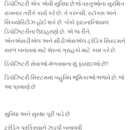
ડિપૉઝિટરી એક એવી સુવિધા છે જે વસ્તુઓના સુરક્ષિત
રાખનાર તરીકે કાર્ય કરે છે; તે કરન્સી, સ્ટૉક્સ અને
સિક્યોરિટીઝ હોઈ શકે છે. બેંકો ફાઇનાન્શિયલ
ડિપોઝિટરીના ઉદાહરણો છે. એ જ રીતે,
એનએસડીએલ અને સીડીએસએલ ટ્રેડિંગ સિસ્ટમને
સરળ બનાવવા માટે શેરના ગ્રાહકો માટે કામ કરે છે.
ડિપોઝિટરી સેવાઓ મેળવવાના શું ફાયદાઓ છે?
ડિપૉઝિટરી સિસ્ટમમાં બહુવિધ ભૂમિકાઓ ભજવે છે. જે
આ પ્રમાણે છે
સુવિધા અને સુરક્ષા પૂરી પાડે છે
ટ્રેડિંગ પ્રક્રિયાને ઝડપી બનાવવી