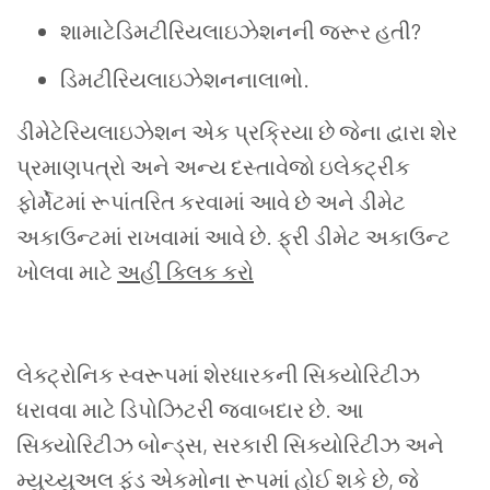
શામાટેડિમટીરિયલાઇઝેશનની જરૂર હતી?
ડિમટીરિયલાઇઝેશનનાલાભો.
ડીમેટેરિયલાઇઝેશન એક પ્રક્રિયા છે જેના દ્વારા શેર
પ્રમાણપત્રો અને અન્ય દસ્તાવેજો ઇલેક્ટ્રીક
ફોર્મેટમાં રૂપાંતરિત કરવામાં આવે છે અને ડીમેટ
અકાઉન્ટમાં રાખવામાં આવે છે. ફ્રી ડીમેટ અકાઉન્ટ
ખોલવા માટે
અહીં ક્લિક કરો
લેક્ટ્રોનિક સ્વરૂપમાં શેરધારકની સિક્યોરિટીઝ
ધરાવવા માટે ડિપોઝિટરી જવાબદાર છે. આ
સિક્યોરિટીઝ બોન્ડ્સ, સરકારી સિક્યોરિટીઝ અને
મ્યુચ્યુઅલ ફંડ એકમોના રૂપમાં હોઈ શકે છે, જે