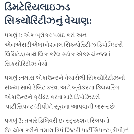
ડિમટેરિયલાઇઝ્ડ
સિક્યોરિટીઝનું વેચાણ:
પગલું 1: એક બ્રોકર પસંદ કરો અને
એનએસડીએલ (નેશનલ સિક્યોરિટીઝ ડિપોઝિટરી
લિમિટેડ) સાથે લિંક કરેલ સ્ટૉક એક્સચેન્જમાં
સિક્યોરિટીઝ વેચો
પગલું :તમારા એકાઉન્ટને વેચાયેલી સિક્યોરિટીઝની
સંખ્યા સાથે ડેબિટ કરવા અને બ્રોકરના ક્લિયરિંગ
એકાઉન્ટને ક્રેડિટ કરવા માટે ડિપોઝિટરી
પાર્ટીસિપન્ટ (ડીપી)ને સૂચના આપવાની જરૂર છે
પગલું 3: તમારે ડિલિવરી ઇન્સ્ટ્રક્શન સ્લિપનો
ઉપયોગ કરીને તમારા ડિપૉઝિટરી પાર્ટીસિપન્ટ (ડીપી)ને