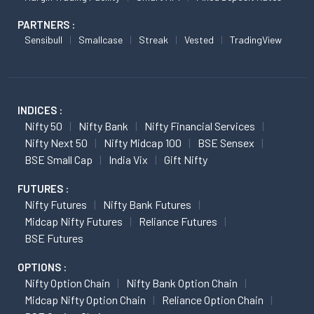
PARTNERS :
Sensibull
Smallcase
Streak
Vested
TradingView
INDICES :
Nifty 50
Nifty Bank
Nifty Financial Services
Nifty Next 50
Nifty Midcap 100
BSE Sensex
BSE Small Cap
India Vix
Gift Nifty
FUTURES :
Nifty Futures
Nifty Bank Futures
Midcap Nifty Futures
Reliance Futures
BSE Futures
OPTIONS :
Nifty Option Chain
Nifty Bank Option Chain
Midcap Nifty Option Chain
Reliance Option Chain