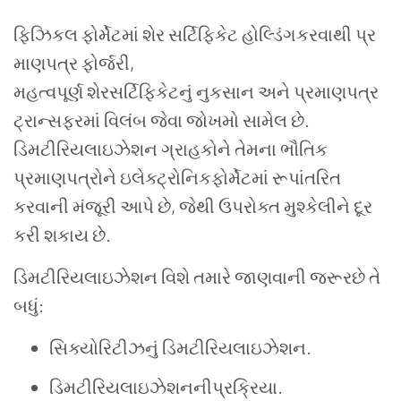
ફિઝિકલ ફોર્મેટમાં શેર સર્ટિફિકેટ હોલ્ડિંગકરવાથી પ્ર
માણપત્ર ફોર્જરી,
મહત્વપૂર્ણ શેરસર્ટિફિકેટનું નુકસાન અને પ્રમાણપત્ર
ટ્રાન્સફરમાં વિલંબ જેવા જોખમો સામેલ છે.
ડિમટીરિયલાઇઝેશન ગ્રાહકોને તેમના ભૌતિક
પ્રમાણપત્રોને ઇલેક્ટ્રોનિકફોર્મેટમાં રૂપાંતરિત
કરવાની મંજૂરી આપે છે, જેથી ઉપરોક્ત મુશ્કેલીને દૂર
કરી શકાય છે.
ડિમટીરિયલાઇઝેશન વિશે તમારે જાણવાની જરૂરછે તે
બધું:
સિક્યોરિટીઝનું ડિમટીરિયલાઇઝેશન.
ડિમટીરિયલાઇઝેશનનીપ્રક્રિયા.