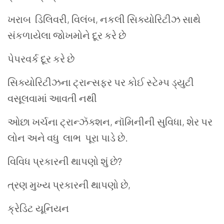
ખરાબ ડિલિવરી, વિલંબ, નકલી સિક્યોરિટીઝ સાથે
સંકળાયેલા જોખમોને દૂર કરે છે
પેપરવર્ક દૂર કરે છે
સિક્યોરિટીઝના ટ્રાન્સફર પર કોઈ સ્ટેમ્પ ડ્યુટી
વસૂલવામાં આવતી નથી
ઓછા ખર્ચના ટ્રાન્ઝૅક્શન, નૉમિનીની સુવિધા, શેર પર
લોન અને વધુ લાભ પૂરા પાડે છે.
વિવિધ પ્રકારની થાપણો શું છે?
ત્રણ મુખ્ય પ્રકારની થાપણો છે,
ક્રેડિટ યૂનિયન