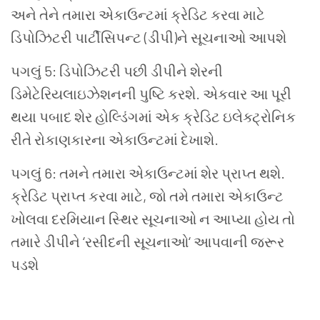
અને તેને તમારા એકાઉન્ટમાં ક્રેડિટ કરવા માટે
ડિપોઝિટરી પાર્ટીસિપન્ટ (ડીપી)ને સૂચનાઓ આપશે
પગલું 5: ડિપોઝિટરી પછી ડીપીને શેરની
ડિમેટેરિયલાઇઝેશનની પુષ્ટિ કરશે. એકવાર આ પૂરી
થયા પબાદ શેર હોલ્ડિંગમાં એક ક્રેડિટ ઇલેક્ટ્રોનિક
રીતે રોકાણકારના એકાઉન્ટમાં દેખાશે.
પગલું 6: તમને તમારા એકાઉન્ટમાં શેર પ્રાપ્ત થશે.
ક્રેડિટ પ્રાપ્ત કરવા માટે, જો તમે તમારા એકાઉન્ટ
ખોલવા દરમિયાન સ્થિર સૂચનાઓ ન આપ્યા હોય તો
તમારે ડીપીને ‘રસીદની સૂચનાઓ‘ આપવાની જરૂર
પડશે