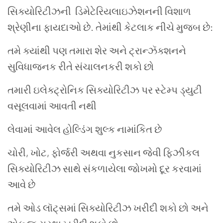
સિક્યોરિટીઝની ડિમેટેરિયલાઇઝેશનની વિશાળ
શ્રેણીના ફાયદાઓ છે. તેમાંથી કેટલાક નીચે મુજબ છે:
તમે ક્યાંથી પણ તમારા શેર અને ટ્રાન્ઝૅક્શનને
સુવિધાજનક રીતે સંચાલનકરી શકો છો
તમારી ઇલેક્ટ્રોનિક સિક્યોરિટીઝ પર સ્ટેમ્પ ડ્યુટી
વસૂલવામાં આવતી નથી
લેવામાં આવેલ હોલ્ડિંગ શુલ્ક નામાંકિત છે
ચોરી, ખોટ, ફોર્જરી અથવા નુકસાન જેવી ફિઝીકલ
સિક્યોરિટીઝ સાથે સંકળાયેલા જોખમો દૂર કરવામાં
આવે છે
તમે ઓડ લૉટ્સમાં સિક્યોરિટીઝ ખરીદી શકો છો અને