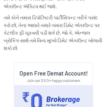
એકાઉન્ટ ઍક્ટિવ થઈ જશે.
તમે કોને તમારા ડિપૉઝિટરી પાર્ટીસિપન્ટ તરીકે પસંદ
કરો છો, તેના આધારે તમારે તમારા ડિમેટ એકાઉન્ટ પર
કેટલીક ફી ચૂકવવી પડી શકે છે. જો કે, એન્જલ
બ્રોકિંગ સાથે તમે વિના મૂલ્યે ડિમેટ એકાઉન્ટ ખોલાવી
શકો છો
Open Free Demat Account!
Join our 3.5 Cr+ happy customers