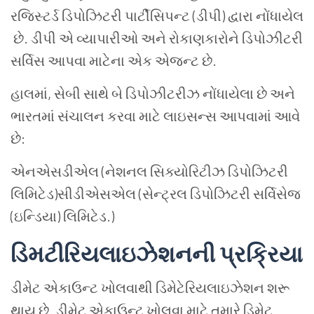
રજિસ્ટર્ડ ડિપોઝિટરી પાર્ટીસિપન્ટ (ડીપી) દ્વારા નોંધાયેલ
છે. ડીપી એ વ્યાપારીઓ અને રોકાણકારોને ડિપોઝીટરી
સર્વિસ આપવા માટેના એક એજન્ટ છે.
હાલમાં, સેબી સાથે બે ડિપોઝીટરીઝ નોંધાયેલા છે અને
ભારતમાં સંચાલન કરવા માટે લાઇસન્સ આપવામાં આવે
છે:
એનએસડીએલ (નેશનલ સિક્યોરિટીઝ ડિપોઝિટરી
લિમિટેડ)સીડીએસએલ (સેન્ટ્રલ ડિપોઝિટરી સર્વિસેજ
(ઇન્ડિયા) લિમિટેડ.)
ડિમટીરિયલાઇઝેશનની પ્રક્રિયા
ડીમેટ એકાઉન્ટ ખોલવાથી ડિમેટેરિયલાઇઝેશન શરૂ
થાય છે. ડીમેટ એકાઉન્ટ ખોલવા માટે તમારે ડિમેટ