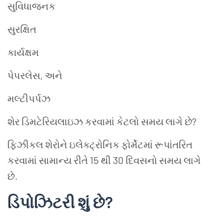
સુવિધાજનક
સુરક્ષિત
કાર્યક્ષમ
પેપરલેસ, અને
મલ્ટીપર્પઝ
શેર ડિમટેરિયલાઇઝ કરવામાં કેટલો સમય લાગે છે?
ફિઝીકલ શેરોને ઇલેક્ટ્રોનિક ફોર્મેટમાં રૂપાંતરિત
કરવામાં સામાન્ય રીતે 15 થી 30 દિવસનો સમય લાગે
છે.
ડિપોઝિટરી શું છે
?