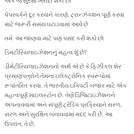
એક જ સુરક્ષા ખરીદી શકો છો
પેપરવર્કને દૂર કરવાને કારણે, ટ્રાન્ઝૅક્શન પૂર્ણ કરવા
માટે જરૂરી સમય ઘટાડવામાં આવે છે
તમે આ જાણવા માટે પણ પસંદ કરી શકો છો
ડિમટીરિયલાઇઝેશનનું મહત્વ શું છે?
ડીમેટીરિયલાઇઝેશનનો અર્થ એ છે કે ફિઝીકલ શેર
પ્રમાણપત્રોને તેમના ઇલેક્ટ્રોનિક સ્વરૂપોમાં
રૂપાંતરિત કરવા. તે ભારતીય ઇક્વિટી બજાર માટે એક
મહત્વપૂર્ણ માઇલસ્ટોન છે. તેણે ડિજિટાઇઝેશનને
અપનાવવામાં અને સંપૂર્ણ ટ્રેડિંગ પ્રક્રિયાને સરળ,
સરળ અને સુરક્ષિત બનાવવામાં મદદ કરી છે. આ
ઉપરાંત, તે છે,