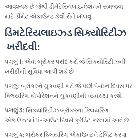
આવશ્યક છે જેથી ડીમેટેરિયલાઇઝેશનને સમજવા
માટે ડીમેટ એકાઉન્ટ કેવી રીતે ખોલવું
ડિમટેરિયલાઇઝ્ડ સિક્યોરિટીઝ
ખરીદવી:
પગલું 1: એવા બ્રોકર પસંદ કરો જે સિક્યોરિટીઝની
ખરીદીની સુવિધા આપી શકે છે
પગલું: બ્રોકરને ચુકવણી કરો જે પછી પે–ઇન દિવસ પર
ક્લિયરિંગ કોર્પોરેશનને ચુકવણીની વ્યવસ્થા કરશે
પગલું 3:
સિક્યોરિટીઝ બ્રોકરના ક્લિયરિંગ
એકાઉન્ટમાં પે–આઉટ દિવસે ક્રેડિટ કરવામાં આવે છે
પગલું 4: બ્રોકર ક્લિયરિંગ એકાઉન્ટને ડેબિટ કરવા