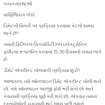
બચત સંસ્થાઓ
વાણિજ્યિક બેંકો
ડિમેટની વિનંતી પર પ્રક્રિયા કરવામાં કેટલો સમય
લાગે છે?
તમારી ફિઝિકલ સિક્યોરિટીઝને ઇલેક્ટ્રોનિક
ફોર્મેટમાં રૂપાંતરિત કરવામાં 15-30 દિવસનો સમય લાગે
છે.
ડીમેટ એકાઉન્ટ ખોલવાની પ્રક્રિયા શું છે?
આજકાલ, તમે ઑનલાઇન ડિમેટ એકાઉન્ટ ખોલી શકો
છો. તમે ઑનલાઇન અરજી ફોર્મ ભરી શકો છો અને
કેવાયસી પ્રક્રિયા પૂર્ણ કરી શકો છો. એકવાર તમારા
દસ્તાવેજોની ચકાસણી થઈ જાય પછી તમારું