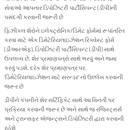
સેવાઓ આપનાર ડિપોઝિટરી પાર્ટીસિપન્ટ (ડીપી)ની
પસંદગી કરવાની જરૂરી છે
ફિઝીકલ શેરોને ઇલેક્ટ્રોનિક/ડિમેટ ફોર્મમાં રૂપાંતરિત
કરવા માટે એક ડિમેટેરિયલાઇઝેશન રિક્વેસ્ટ ફોર્મ
(ડીઆરએફ), ડિપોઝિટરી પાર્ટીસિપન્ટ (ડીપી) સાથે
ઉપલબ્ધ છે, શેર પ્રમાણપત્રો સાથે ભરવું અને જમા
કરવું પડશે. દરેક શેર પ્રમાણપત્ર પર,
‘ડિમેટેરિયલાઇઝેશન માટે સરન્ડર‘ નો ઉલ્લેખ કરવાની
જરૂર છે
ડીપીને કંપનીને શેર સર્ટિફિકેટ સાથે આ વિનંતી પર
પ્રક્રિયા કરવાની જરૂર છે અને સાથે જ રજિસ્ટ્રાર્સ
અને ટ્રાન્સફર એજન્ટ્સને ડિપોઝિટરી દ્વારા કરવાની
રહેશે