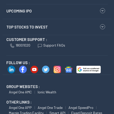
UPCOMING IPO
TOP STOCKS TO INVEST
CUSTOMER SUPPORT :
18001020
Support FAQs
FOLLOW US :
GROUP WEBSITES :
Angel One AMC
Ionic Wealth
OTHER LINKS :
Angel One APP
Angel One Trade
Angel SpeedPro
Margin Trading Facility
Smart API
Fixed Deposit Rates