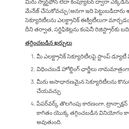
మీరు స్మార్ట్‌ఫోన్ లేదా కంప్యూటర్ ద్వారా ఎక్కడి
మేనేజ్ చేసుకోవచ్చు (అనగా ఇది పెట్టుబడిదారు శ
సెక్యూరిటీలను ఎలక్ట్రానిక్ ఈక్విటీలుగా మార్చ
దీని తర్వాత, సర్టిఫికెట్లను కంపెనీ రిజిస్ట్రార
తగ్గించబడిన ఖర్చులు
మీ ఎలక్ట్రానిక్ సెక్యూరిటీలపై స్టాంప్ డ్యూ
విధించబడే హోల్డింగ్ ఛార్జీలు నామమాత్ర
మీరు అసాధారణమైన సెక్యూరిటీలను కొను
చేయవచ్చు
పేపర్‌వర్క్ తొలగింపు కారణంగా, ట్రాన్సా
కాగితం యొక్క తగ్గించబడిన వినియోగం 
అవుతుంది.