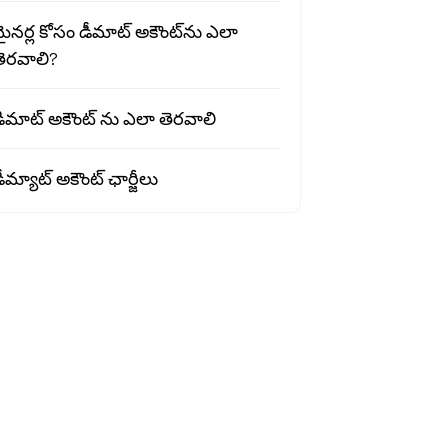
ైనర్ల కోసం డీమాట్ అకౌంట్‌ను ఎలా
తెరవాలి?
డిమాట్ అకౌంట్ ను ఎలా తెరవాలి
ీమ్యాట్ అకౌంట్ ఛార్జీలు