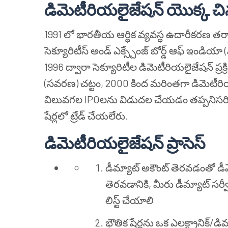
డిమెటీరియలైజేషన్ యొక్క చిన్
1991 లో భారతీయ ఆర్థిక వ్యవస్థ ఉదారీకరణ తర్వా
సెక్యూరిటీస్ అండ్ ఎక్స్చేంజ్ బోర్డ్ ఆఫ్ ఇండియా
1996 ద్వారా సెక్యూరిటీల డిమెటీరియలైజేషన్ ప్ర
(సవరణ) చట్టం, 2000 కింద మరింతగా డిమెటీరియల
విలువగల IPOలను విడుదల చేయడం తప్పనిసరి అయి
షేర్లలో ట్రేడ్ చేయలేరు.
డిమెటీరియలైజేషన్ ప్రాసెస్
డీమ్యాట్ అకౌంట్ తెరవడంతో డీ
తెరవడానికి, మీరు డీమ్యాట్ సర్వీ
లిస్ట్ చేయాలి
భౌతిక షేర్లను ఒక ఎలక్ట్రానిక్/డి