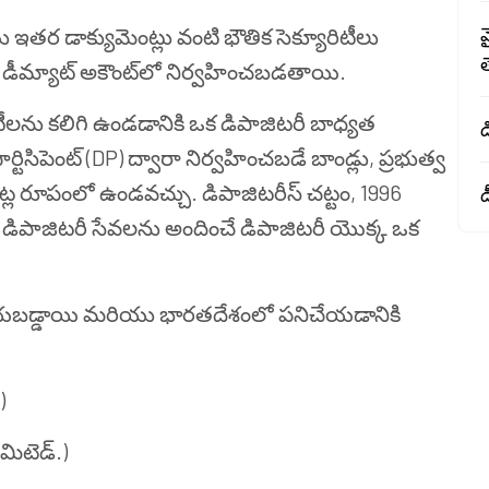
మ
యు ఇతర డాక్యుమెంట్లు వంటి భౌతిక సెక్యూరిటీలు
ు డీమ్యాట్ అకౌంట్‌లో నిర్వహించబడతాయి.
రిటీలను కలిగి ఉండడానికి ఒక డిపాజిటరీ బాధ్యత
పార్టిసిపెంట్ (DP) ద్వారా నిర్వహించబడే బాండ్లు, ప్రభుత్వ
ల రూపంలో ఉండవచ్చు. డిపాజిటరీస్ చట్టం, 1996
డ
 డిపాజిటరీ సేవలను అందించే డిపాజిటరీ యొక్క ఒక
టర్ చేయబడ్డాయి మరియు భారతదేశంలో పనిచేయడానికి
)
ిమిటెడ్.)