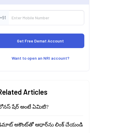
+91
Want to open an NRI account?
Related Articles
ోనస్ షేర్ అంటే ఏమిటి?
ిమాట్ అకౌంట్‌తో ఆధార్‌ను లింక్ చేయండి