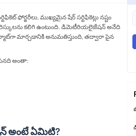
టిఫికెట్ ఫోర్జరీలు, ముఖ్యమైన షేర్ సర్టిఫికెట్లు నష్టం
టి రిస్కులను కలిగి ఉంటుంది. డిమెటీరియలైజేషన్ అనేది
 ఫార్మాట్‌గా మార్చడానికి అనుమతిస్తుంది, తద్వారా పైన
సినది అంతా:
బ
డ
షన్ అంటే ఏమిటి
?