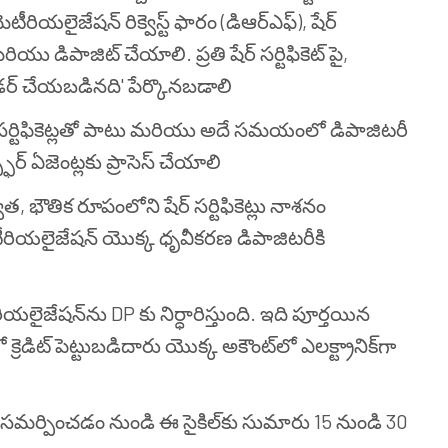
రియలైజేషన్ రిక్వెస్ట్ ఫారం (డిఆర్ఎఫ్), షేర్
ియు డిపాజిట్ చేయాలి. ప్రతి షేర్ సర్టిఫికెట్ పై,
డర్ చేయబడినది' పేర్కొనబడాలి
్ సర్టిఫికెట్లతో పాటు మరియు అదే సమయంలో డిపాజిటరీ
్స్ఫర్ ఏజెంట్లకు ప్రాసెస్ చేయాలి
 భౌతిక రూపంలోని షేర్ సర్టిఫికెట్లు నాశనం
యలైజేషన్ యొక్క ధృవీకరణ డిపాజిటరీకి
ియలైజేషన్‌ను DP కు నిర్ధారిస్తుంది. ఇది పూర్తయిన
్రెడిట్ పెట్టుబడిదారు యొక్క అకౌంట్‌లో ఎలక్ట్రానిక్‌గా
 సమర్పించడం నుండి ఈ సైకిల్‌కు సుమారు 15 నుండి 30