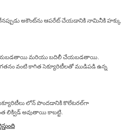
నప్పుడు అకౌంట్‌ను ఆపరేట్ చేయడానికి నామినీకి హక్కు
ు జమ చేయబడతాయి మరియు బదిలీ చేయబడతాయి.
నం వంటి కాగిత సెక్యూరిటీలతో ముడిపడి ఉన్న
ెక్యూరిటీలు లోన్ పొందడానికి కొలేటరల్‍గా
లిక్విడ్ అవుతాయి కాబట్టి.
స్తుంది