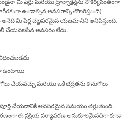
నుండైనా మీ షేర్లు మరియు ట్రాన్సాక్షన్లను సౌకర్యవంతంగా
ారీరకంగా ఉండాల్సిన అవసరాన్ని తొలగిస్తుంది).
డం అనేది మీ షేర్ల చట్టపరమైన యజమానిని అనిపిస్తుంది.
్‌కు బదిలీ చేయవలసిన అవసరం లేదు.
టీ విధించబడదు
ంగా ఉంటాయి
గోలు చేయవచ్చు మరియు ఒకే భద్రతను కొనుగోలు
క్షన్ పూర్తి చేయడానికి అవసరమైన సమయం తగ్గుతుంది.
కారణంగా ఈ ప్రక్రియ పర్యావరణ అనుకూలమైనదిగా కూడా