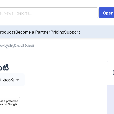
Open
roducts
Become a Partner
Pricing
Support
రియలైజేషన్ అంటే ఏమిటి
ిటి
తెలుగు