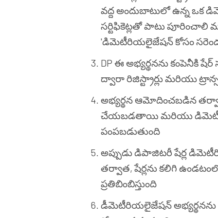
వద్ద అందుబాటులో ఉన్న ఒక డిమెటీ
సర్టిఫికెట్లతో పాటు పూరించాలి మర
'డిమెటీరియలైజేషన్ కోసం సరెం
DP ఈ అభ్యర్థనను కంపెనీకి షేర
ద్వారా రిజిస్ట్రార్లు మరియు ట్రాన
అభ్యర్థన ఆమోదించబడిన తర్వాత,
చేయబడతాయి మరియు డిమెటీరి
పంపబడుతుంది
అప్పుడు డిపాజిటరీ షేర్ల డిమెటీర
తర్వాత, షేర్లను కలిగి ఉండటంలో క
ప్రతిబింబిస్తుంది
డీమెటీరియలైజేషన్ అభ్యర్థనను