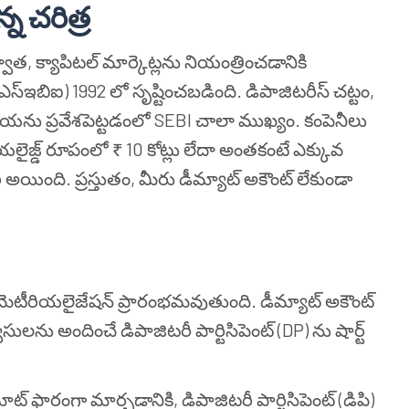
న చరిత్ర
త, క్యాపిటల్ మార్కెట్లను నియంత్రించడానికి
 (ఎస్ఇబిఐ) 1992 లో సృష్టించబడింది. డిపాజిటరీస్ చట్టం,
క్రియను ప్రవేశపెట్టడంలో SEBI చాలా ముఖ్యం. కంపెనీలు
ైజ్డ్ రూపంలో ₹ 10 కోట్లు లేదా అంతకంటే ఎక్కువ
ంది. ప్రస్తుతం, మీరు డీమ్యాట్ అకౌంట్ లేకుండా
మెటీరియలైజేషన్ ప్రారంభమవుతుంది. డీమ్యాట్ అకౌంట్
సులను అందించే డిపాజిటరీ పార్టిసిపెంట్ (DP) ను షార్ట్
మాట్ ఫారంగా మార్చడానికి, డిపాజిటరీ పార్టిసిపెంట్ (డిపి)