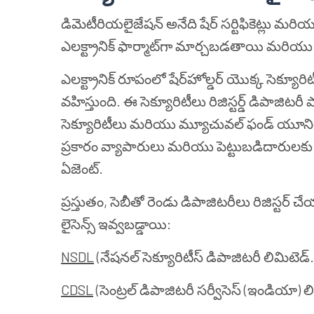
డిమెటీరియలైజేషన్ అనేది షేర్ సర్టిఫికెట్లు మరి
ఎలక్ట్రానిక్ ఫార్మాట్‌గా మార్చబడతాయి మరియ
ఎలక్ట్రానిక్ రూపంలో షేర్‌హోల్డర్ యొక్క సెక్యూ
వహిస్తుంది. ఈ సెక్యూరిటీలు రిజిస్టర్డ్ డిపాజిటరీ 
సెక్యూరిటీలు మరియు మ్యూచువల్ ఫండ్ యూనిట్
ప్రకారం వ్యాపారులు మరియు పెట్టుబడిదారులకు
ఏజెంట్.
ప్రస్తుతం, సెబీతో రెండు డిపాజిటరీలు రిజిస్
లైసెన్స్ ఇవ్వబడ్డాయి:
NSDL
(నేషనల్ సెక్యూరిటీస్ డిపాజిటరీ లిమిటెడ్.
CDSL
(సెంట్రల్ డిపాజిటరీ సర్వీసెస్ (ఇండియా) ల