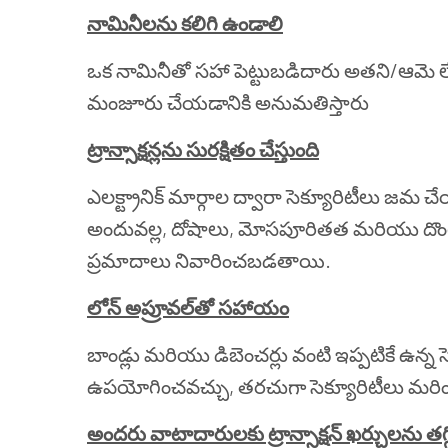
నామినీలను కలిగి ఉండాలి
ఒక నామినీతో సహా పెట్టుబడిదారు అతని/ఆమె లే
మంజూరు చేయడానికి అనుమతిస్తారు
ట్రాన్సాక్షన్లను సురక్షితం చేస్తుంది
ఎలక్ట్రానిక్ మార్గాల ద్వారా సెక్యూరిటీల
అందువల్ల, దోషాలు, మోసపూరితత మరియు దొంగత
ప్రమాదాలు నివారించబడతాయి.
లోన్ అప్రూవల్
తో సహాయం
బాండ్లు మరియు డిబెంచర్లు వంటి ఇప్పటికే ఉన్న స
ఉపయోగించవచ్చు, తరచుగా సెక్యూరిటీలు మరింత 
అందరు వాటాదారులకు ట్రాన్సాక్షన్ ఖర్చులను తగ్గి