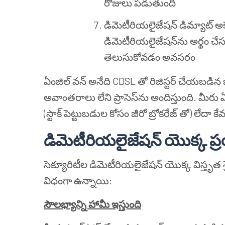
రోజులు పడుతుంది
డిమెటీరియలైజేషన్ డిమ్యాట్ అ
డిమెటీరియలైజేషన్‌ను అర్థం చే
తెలుసుకోవడం అవసరం
ఏంజిల్ వన్ అనేది CDSL తో రిజిస్టర్ చేయబడి
అవాంతరాలు లేని ప్రాసెస్‌ను అందిస్తుంది. మీర
(స్టాక్ పెట్టుబడుల కోసం జీరో బ్రోకరేజ్ తో) లేదా 
డిమెటీరియలైజేషన్ యొక్క ప
సెక్యూరిటీల డిమెటీరియలైజేషన్ యొక్క విస్తృత శ్
విధంగా ఉన్నాయి:
సౌలభ్యాన్ని హామీ ఇస్తుంది