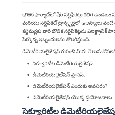
భౌతిక ఫార్మాట్‌లో షేర్ సర్టిఫికెట్లు కలిగి ఉండటం సర్
మరియు సర్టిఫికెట్ ట్రాన్స్ఫర్లలో ఆలస్యాలు వం
కస్టమర్లకు వారి భౌతిక సర్టిఫికెట్లను ఎలక్ట్రానిక్
పేర్కొన్న ఇబ్బందులను తొలగిస్తుంది.
డిమెటీరియలైజేషన్ గురించి మీరు తెలుసుకోవల
సెక్యూరిటీల డిమెటీరియలైజేషన్.
డిమెటీరియలైజేషన్ ప్రాసెస్.
డిమెటీరియలైజేషన్ ఎందుకు అవసరం?
డిమెటీరియలైజేషన్ యొక్క ప్రయోజనాలు.
సెక్యూరిటీల డిమెటీరియలైజే