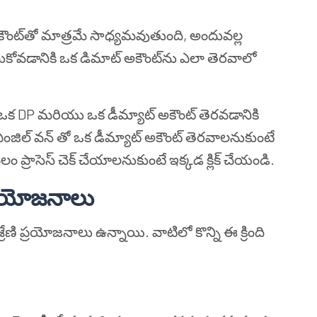
కౌంట్‌తో మాత్రమే సాధ్యమవుతుంది, అందువల్ల
సుకోవడానికి ఒక డిమాట్ అకౌంట్‌ను ఎలా తెరవాలో
న ఒక DP మరియు ఒక డీమ్యాట్ అకౌంట్ తెరవడానికి
ు ఏంజిల్ వన్ తో ఒక డీమ్యాట్ అకౌంట్ తెరవాలనుకుంటే
కేవలం ప్రాసెస్ చెక్ చేయాలనుకుంటే ఇక్కడ క్లిక్ చేయండి.
్రయోజనాలు
రేణి ప్రయోజనాలు ఉన్నాయి. వాటిలో కొన్ని ఈ క్రింది