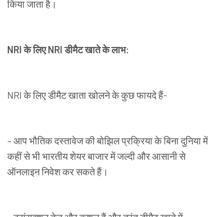
किया
जाता
है।
NRI
के
लिए
NRI
डीमैट
खाते
के
लाभ
:
NRI
के
लिए
डीमैट
खाता
खोलने
के
कुछ
फायदे
हैं
-
–
आप
भौतिक
दस्तावेज
की
बोझिल
प्रक्रिया
के
बिना
दुनिया
में
कहीं
से
भी
भारतीय
शेयर
बाजार
में
जल्दी
और
आसानी
से
ऑनलाइन
निवेश
कर
सकते
हैं।