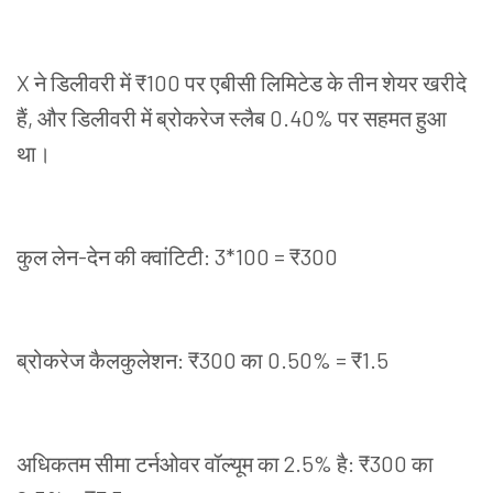
X
ने
डिलीवरी
में
₹100
पर
एबीसी
लिमिटेड
के
तीन
शेयर
खरीदे
हैं
,
और
डिलीवरी
में
ब्रोकरेज
स्लैब
0.40%
पर
सहमत
हुआ
था।
कुल
लेन
-
देन
की
क्वांटिटी
: 3*100 = ₹300
ब्रोकरेज
कैलकुलेशन
: ₹300
का
0.50% = ₹1.5
अधिकतम
सीमा
टर्नओवर
वॉल्यूम
का
2.5%
है
: ₹300
का