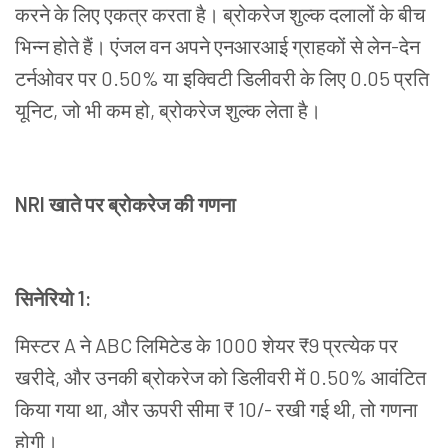
करने
के
लिए
एकत्र
करता
है।
ब्रोकरेज
शुल्क
दलालों
के
बीच
भिन्न
होते
हैं।
एंजल
वन
अपने
एनआरआई
ग्राहकों
से
लेन
-
देन
टर्नओवर
पर
0.50%
या
इक्विटी
डिलीवरी
के
लिए
0.05
प्रति
यूनिट
,
जो
भी
कम
हो
,
ब्रोकरेज
शुल्क
लेता
है।
NRI
खाते
पर
ब्रोकरेज
की
गणना
सिनेरियो
1:
मिस्टर
A
ने
ABC
लिमिटेड
के
1000
शेयर
₹9
प्रत्येक
पर
खरीदे
,
और
उनकी
ब्रोकरेज
को
डिलीवरी
में
0.50%
आवंटित
किया
गया
था
,
और
ऊपरी
सीमा
₹ 10/-
रखी
गई
थी
,
तो
गणना
होगी।