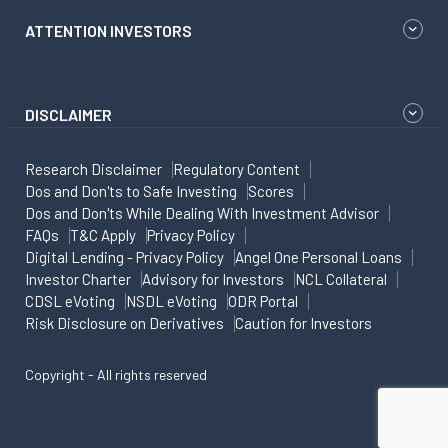
ATTENTION INVESTORS
DISCLAIMER
Research Disclaimer
Regulatory Content
Dos and Don'ts to Safe Investing
Scores
Dos and Don'ts While Dealing With Investment Advisor
FAQs
T&C Apply
Privacy Policy
Digital Lending - Privacy Policy
Angel One Personal Loans
Investor Charter
Advisory for Investors
NCL Collateral
CDSL eVoting
NSDL eVoting
ODR Portal
Risk Disclosure on Derivatives
Caution for Investors
Copyright - All rights reserved