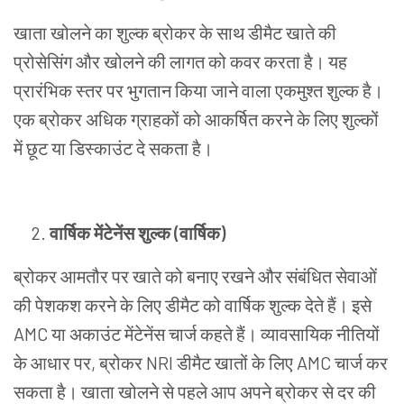
खाता
खोलने
का
शुल्क
ब्रोकर
के
साथ
डीमैट
खाते
की
प्रोसेसिंग
और
खोलने
की
लागत
को
कवर
करता
है।
यह
प्रारंभिक
स्तर
पर
भुगतान
किया
जाने
वाला
एकमुश्त
शुल्क
है।
एक
ब्रोकर
अधिक
ग्राहकों
को
आकर्षित
करने
के
लिए
शुल्कों
में
छूट
या
डिस्काउंट दे
सकता
है।
वार्षिक
मेंटेनेंस
शुल्क
(
वार्षिक
)
ब्रोकर
आमतौर
पर
खाते
को
बनाए
रखने
और
संबंधित
सेवाओं
की
पेशकश
करने
के
लिए
डीमैट
को
वार्षिक
शुल्क
देते
हैं।
इसे
AMC
या
अकाउंट
मेंटेनेंस
चार्ज
कहते
हैं।
व्यावसायिक
नीतियों
के
आधार
पर
,
ब्रोकर
NRI
डीमैट
खातों
के
लिए
AMC
चार्ज
कर
सकता
है।
खाता
खोलने
से
पहले
आप
अपने
ब्रोकर
से
दर
की