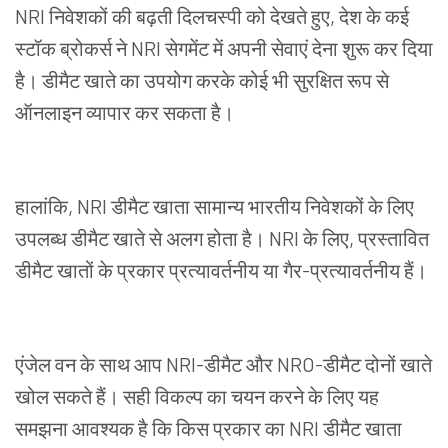
NRI
निवेशकों
की
बढ़ती
दिलचस्पी
को
देखते
हुए
,
देश
के
कई
स्टॉक
ब्रोकर्स
ने
NRI
सेगमेंट
में
अपनी
सेवाएं
देना
शुरू
कर
दिया
है।
डीमैट
खाते
का
उपयोग
करके
कोई
भी
सुरक्षित
रूप
से
ऑनलाइन
व्यापार
कर
सकता
है।
हालांकि
,
NRI
डीमैट
खाता
सामान्य
भारतीय
निवेशकों
के
लिए
उपलब्ध
डीमैट
खाते
से
अलग
होता
है।
NRI
के
लिए
,
प्रस्तावित
डीमैट
खातों
के
प्रकार
प्रत्यावर्तनीय
या
गैर
-
प्रत्यावर्तनीय
हैं।
एंजेल
वन
के
साथ
आप
NRI
-
डीमैट
और
NRO
-
डीमैट
दोनों
खाते
खोल
सकते
हैं।
सही
विकल्प
का
चयन
करने
के
लिए
यह
समझना
आवश्यक
है
कि
किस
प्रकार
का
NRI
डीमैट
खाता