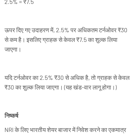
2.5% = ₹7.5
ऊपर
दिए
गए
उदाहरण
में
, 2.5%
पर
अधिकतम
टर्नओवर
₹30
से
कम
है।
इसलिए
ग्राहक
से
केवल
₹7.5
का
शुल्क
लिया
जाएगा।
यदि
टर्नओवर
का
2.5% ₹30
से
अधिक
है
,
तो
ग्राहक
से
केवल
₹30
का
शुल्क
लिया
जाएगा।
(
यह
खंड
-
वार
लागू
होगा।
)
निष्कर्ष
NRI
के
लिए
भारतीय
शेयर
बाजार
में
निवेश
करने
का
एकमात्र