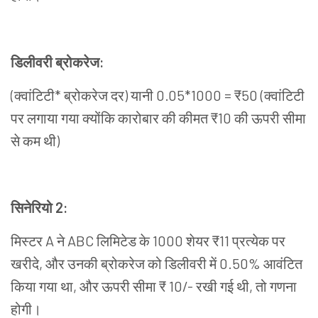
डिलीवरी
ब्रोकरेज
:
(
क्वांटिटी
*
ब्रोकरेज
दर
)
यानी
0.05*1000 = ₹50 (
क्वांटिटी
पर
लगाया
गया
क्योंकि
कारोबार
की
कीमत
₹10
की
ऊपरी
सीमा
से
कम
थी
)
सिनेरियो
2:
मिस्टर
A
ने
ABC
लिमिटेड
के
1000
शेयर
₹11
प्रत्येक
पर
खरीदे
,
और
उनकी
ब्रोकरेज
को
डिलीवरी
में
0.50%
आवंटित
किया
गया
था
,
और
ऊपरी
सीमा
₹ 10/-
रखी
गई
थी
,
तो
गणना
होगी।