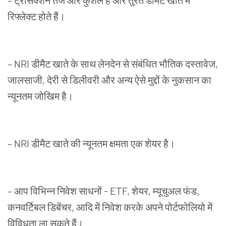
–
ट्रांसक्शन
तेज
और
कुशल
हैं और
तुरंत
डीमैट
खाते
में
रिफ्लेक्ट होते हैं।
–
NRI
डीमैट
खाते
के
साथ
लेनदेन
से
संबंधित
भौतिक
दस्तावेज
,
जालसाजी
,
देरी
से
डिलीवरी
और
अन्य
ऐसे
मुद्दों
के
नुकसान
का
न्यूनतम
जोखिम
है।
–
NRI
डीमैट
खाते
की
न्यूनतम
क्षमता
एक
शेयर
है।
–
आप
विभिन्न
निवेश
साधनों
-
ETF
,
शेयर
,
म्यूचुअल
फंड
,
कनवर्टिबल
डिबेंचर
,
आदि
में
निवेश
करके
अपने
पोर्टफोलियो
में
विविधता
ला
सकते
हैं।