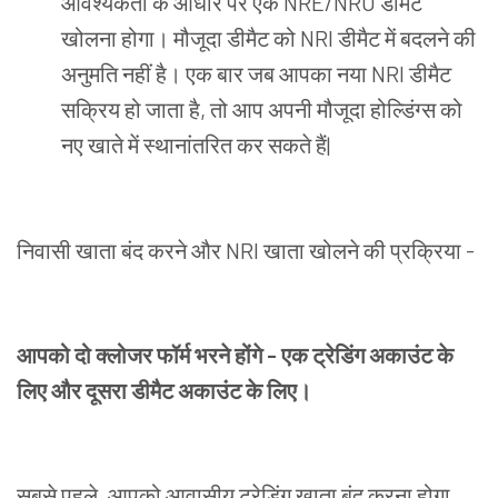
आवश्यकता
के
आधार
पर
एक
NRE
/
NRO
डीमैट
खोलना
होगा।
मौजूदा
डीमैट
को
NRI
डीमैट
में
बदलने
की
अनुमति
नहीं
है।
एक
बार
जब
आपका
नया
NRI
डीमैट
सक्रिय
हो
जाता
है
,
तो
आप
अपनी
मौजूदा
होल्डिंग्स
को
नए
खाते
में
स्थानांतरित
कर
सकते
हैं|
निवासी
खाता
बंद
करने
और
NRI
खाता
खोलने
की
प्रक्रिया
-
आपको
दो
क्लोजर
फॉर्म
भरने
होंगे
-
एक
ट्रेडिंग
अकाउंट
के
लिए
और
दूसरा
डीमैट
अकाउंट
के
लिए।
सबसे
पहले
,
आपको
आवासीय
ट्रेडिंग
खाता
बंद
करना
होगा