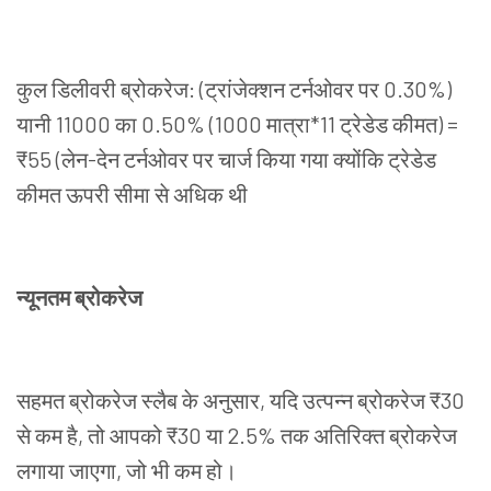
कुल
डिलीवरी
ब्रोकरेज
: (
ट्रांजेक्शन
टर्नओवर
पर
0.30%)
यानी
11000
का
0.50% (1000
मात्रा
*11
ट्रेडेड
कीमत
) =
₹55 (
लेन
-
देन
टर्नओवर
पर
चार्ज
किया
गया
क्योंकि
ट्रेडेड
कीमत
ऊपरी
सीमा
से
अधिक
थी
न्यूनतम
ब्रोकरेज
सहमत ब्रोकरेज
स्लैब
के
अनुसार
,
यदि
उत्पन्न
ब्रोकरेज
₹30
से
कम
है
,
तो
आपको
₹30
या
2.5%
तक
अतिरिक्त
ब्रोकरेज
लगाया
जाएगा
,
जो
भी
कम
हो।