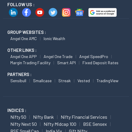
FOLLOW US :
GROUP WEBSITES :
Angel One AMC
Ionic Wealth
OTHER LINKS :
Angel One APP
Angel One Trade
Angel SpeedPro
Margin Trading Facility
Smart API
Fixed Deposit Rates
PARTNERS :
Sensibull
Smallcase
Streak
Vested
TradingView
INDICES :
Nifty 50
Nifty Bank
Nifty Financial Services
Nifty Next 50
Nifty Midcap 100
BSE Sensex
BSE Small Cap
India Vix
Gift Nifty