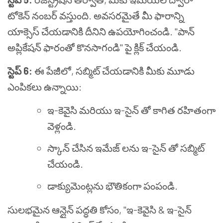
టోకెన్ నంబర్ వస్తుంది. అవసరమైతే మీ ఫారాన్ని
యాక్సెస్ చేయడానికి దీనిని ఉపయోగించండి. "పాన్
అప్లికేషన్ ఫారంతో కొనసాగండి" పై క్లిక్ చేయండి.
స్టెప్ 6:
ఈ పేజీలో, సబ్మిట్ చేయడానికి మీకు మూడు
ఎంపికలు ఉన్నాయి:
ఇ-కెవైసి మరియు ఇ-సైన్ తో కాగిత రహితంగా
వెళ్లండి.
స్కాన్ చేసిన ఇమేజ్ లను ఇ-సైన్ తో సబ్మిట్
చేయండి.
డాక్యుమెంట్లను భౌతికంగా పంపండి.
సులభమైన ఆన్లైన్ పద్ధతి కోసం, "ఇ-కెవైసి & ఇ-సైన్