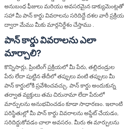
అనుబంధ ఫీజులు మరియు అవసరమైన డాక్యుమెంట్లతో
సహా మీ పాన్ కార్డు వివరాలను సరిదిద్దే దశల వారీ ప్రక్రియ
ద్వారా మేము మీకు మార్గనిర్దేశం చేస్తాము .
పాన్ కార్డు వివరాలను ఎలా
మార్చాలి?
కొన్నిసార్లు, ప్రింటింగ్ ప్రక్రియలో మీ పేరు, తల్లిదండ్రుల
పేరు లేదా పుట్టిన తేదీలో తప్పులు వంటి తప్పులు మీ
పాన్ కార్డులోకి ప్రవేశించవచ్చు. పాన్ కార్డు అందుకున్న
తర్వాత వ్యక్తులు తమ చిరునామా లేదా పేరులో
మార్పులను అనుభవించడం కూడా సాధారణం. ఇలాంటి
పరిస్థితుల్లో మీ పాన్ కార్డు వివరాలను అప్డేట్ చేయడం,
సరిదిద్దుకోవడం చాలా అవసరం. మీరు ఈ మార్పులను