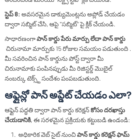
స్టెప్ 8:
అవసరమైన డాక్యుమెంట్లను అప్లోడ్ చేయడం
ద్వారా సబ్మిట్ చేసి, ఆపై "సబ్మిట్" పై క్లిక్ చేయండి.
సాధారణంగా
పాన్ కార్డు పేరు మార్పు లేదా పాన్ కార్డు
చిరునామా మార్పుకు 15 రోజుల సమయం పడుతుంది .
మీ సవరించిన పాన్ కార్డును పోస్ట్ ద్వారా మీ
చిరునామాకు పంపినప్పుడు మీ రిజిస్టర్డ్ మొబైల్
నంబర్కు టెక్స్ట్ సందేశం పంపబడుతుంది.
ఆఫ్లైన్లో పాన్ అప్డేట్ చేయడం ఎలా?
ఆఫ్లైన్ పద్ధతి ద్వారా పాన్ కార్డు కరెక్షన్
కోసం దరఖాస్తు
చేయడానికి
, ఈ సరళమైన ప్రక్రియకు కట్టుబడి ఉండండి:
అధికారిక వెబ్ సైట్ నుంచి
పాన్ కార్డు కరెక్షన్ ఫామ్