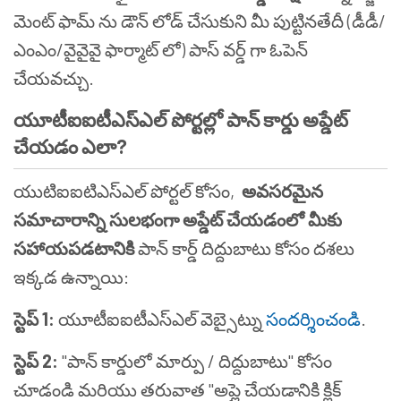
మెంట్ ఫామ్ ను డౌన్ లోడ్ చేసుకుని మీ పుట్టినతేదీ (డీడీ/
ఎంఎం/వైవైవై ఫార్మాట్ లో) పాస్ వర్డ్ గా ఓపెన్
చేయవచ్చు.
యూటీఐఐటీఎస్ఎల్ పోర్టల్లో పాన్ కార్డు అప్డేట్
చేయడం ఎలా?
యుటిఐఐటిఎస్ఎల్ పోర్టల్ కోసం,
అవసరమైన
సమాచారాన్ని సులభంగా అప్డేట్ చేయడంలో మీకు
సహాయపడటానికి
పాన్ కార్డ్ దిద్దుబాటు కోసం దశలు
ఇక్కడ ఉన్నాయి:
స్టెప్ 1:
యూటీఐఐటీఎస్ఎల్ వెబ్సైట్ను
సందర్శించండి
.
స్టెప్ 2:
"పాన్ కార్డులో మార్పు / దిద్దుబాటు" కోసం
చూడండి మరియు తరువాత "అప్లై చేయడానికి క్లిక్