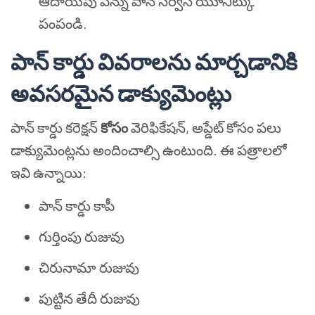
ఆదాయపు పన్ను పాన్ సర్వీస్ యూనిట్కు
పంపండి.
పాన్ కార్డు వివరాలను మార్చడానికి
అవసరమైన డాక్యుమెంట్లు
పాన్ కార్డు కరెక్షన్
కోసం
వెరిఫికేషన్, అప్డేట్ కోసం పలు
డాక్యుమెంట్లను అందించాల్సి ఉంటుంది. ఈ పత్రాలలో
ఇవి ఉన్నాయి:
పాన్ కార్డు కాపీ
గుర్తింపు రుజువు
చిరునామా రుజువు
పుట్టిన తేదీ రుజువు