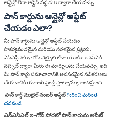
ఆన్లైన్లో లేదా ఆఫ్లైన్ పద్ధతుల ద్వారా చేయవచ్చు.
పాన్ కార్డును ఆన్లైన్లో అప్డేట్
చేయడం ఎలా?
మీ పాన్ కార్డును ఆన్లైన్లో అప్డేట్ చేయడం
సౌకర్యవంతమైన మరియు సరళమైన ప్రక్రియ.
ఎన్ఎస్డిఎల్ ఇ-గోవ్ వెబ్సైట్ లేదా యుటిఐఐఎస్ఎల్
వెబ్సైట్ ద్వారా మీరు ఈ మార్పులను చేయవచ్చు, ఇది
మీ పాన్ కార్డు సమాచారానికి అవసరమైన నవీకరణలు
చేయడానికి యూజర్ ఫ్రెండ్లీ ప్లాట్ఫామ్ను అందిస్తుంది.
పాన్ కార్డ్ మొబైల్ నంబర్ అప్డేట్
గురించి మరింత
చదవండి
ఎన్ఎస్డిఎల్ ఇ-గోవ్ పోర్టల్లో పాన్ కార్డును అప్డేట్