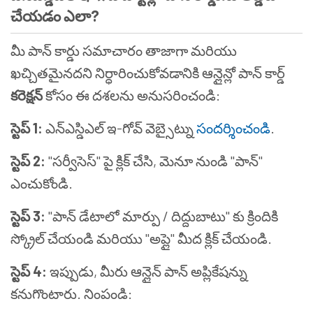
చేయడం ఎలా?
మీ పాన్ కార్డు సమాచారం తాజాగా మరియు
ఖచ్చితమైనదని నిర్ధారించుకోవడానికి ఆన్లైన్లో పాన్ కార్డ్
కరెక్షన్
కోసం ఈ దశలను అనుసరించండి:
స్టెప్ 1:
ఎన్ఎస్డిఎల్ ఇ-గోవ్ వెబ్సైట్ను
సందర్శించండి
.
స్టెప్ 2:
"సర్వీసెస్" పై క్లిక్ చేసి, మెనూ నుండి "పాన్"
ఎంచుకోండి.
స్టెప్ 3:
"పాన్ డేటాలో మార్పు / దిద్దుబాటు" కు క్రిందికి
స్క్రోల్ చేయండి మరియు "అప్లై" మీద క్లిక్ చేయండి.
స్టెప్ 4:
ఇప్పుడు, మీరు ఆన్లైన్ పాన్ అప్లికేషన్ను
కనుగొంటారు. నింపండి: