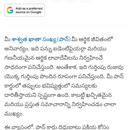
మీ
శాశ్వత ఖాతా సంఖ్య (పాన్)
మీ ఆర్థిక జీవితంలో
అనివార్యం, ఇది పన్ను ఐడెంటిఫైయర్గా మరియు
గణనీయమైన ఆర్థిక లావాదేవీలను నిర్వహించే
సాధనంగా పనిచేస్తుంది. అంతేకాక, ఇది గుర్తింపు రుజువు
యొక్క గుర్తింపు పొందిన రూపంగా పనిచేస్తుంది. మీ పాన్
కార్డులో తప్పులు భవిష్యత్తులో సమస్యలకు
దారితీస్తాయని స్పష్టంగా ఉంది, కాబట్టి ఖచ్చితమైన
మరియు ప్రస్తుత సమాచారాన్ని నిర్వహించడం చాలా
ముఖ్యం.
ఈ వ్యాసంలో, పాన్ కార్డు దిద్దుబాటు ప్రక్రియ కోసం