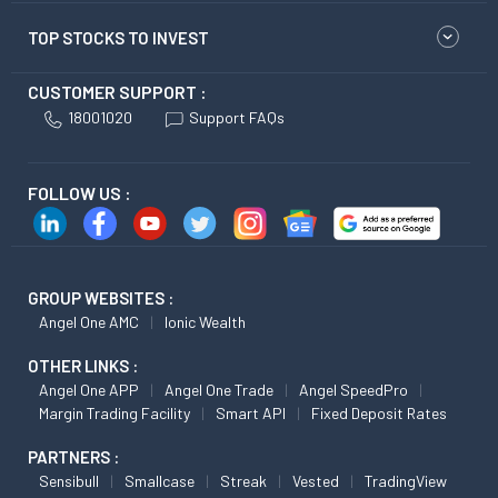
TOP STOCKS TO INVEST
CUSTOMER SUPPORT :
18001020
Support FAQs
FOLLOW US :
GROUP WEBSITES :
Angel One AMC
Ionic Wealth
OTHER LINKS :
Angel One APP
Angel One Trade
Angel SpeedPro
Margin Trading Facility
Smart API
Fixed Deposit Rates
PARTNERS :
Sensibull
Smallcase
Streak
Vested
TradingView