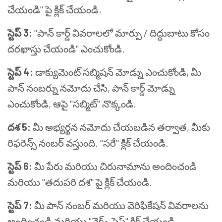
చేయండి" పై క్లిక్ చేయండి.
స్టెప్ 3:
"పాన్ కార్డ్ వివరాలలో మార్పు / దిద్దుబాటు కోసం
దరఖాస్తు చేయండి" ఎంచుకోండి.
స్టెప్ 4:
డాక్యుమెంట్ సబ్మిషన్ మోడ్ను ఎంచుకోండి, మీ
పాన్ నంబర్ను నమోదు చేసి, పాన్ కార్డ్ మోడ్ను
ఎంచుకోండి, ఆపై "సబ్మిట్" నొక్కండి.
దశ 5:
మీ అభ్యర్థన నమోదు చేయబడిన తర్వాత, మీకు
రిఫరెన్స్ నంబర్ వస్తుంది. "సరే" క్లిక్ చేయండి.
స్టెప్ 6:
మీ పేరు మరియు చిరునామాను అందించండి
మరియు "తదుపరి దశ" పై క్లిక్ చేయండి.
స్టెప్ 7:
మీ పాన్ నంబర్ మరియు వెరిఫికేషన్ వివరాలను
అందించండి మరియు "నెక్ట్స్ స్టెప్" క్లిక్ చేయండి.