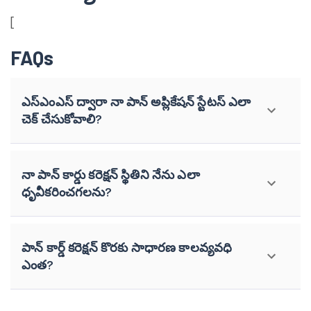
[
FAQs
ఎస్ఎంఎస్ ద్వారా నా పాన్ అప్లికేషన్ స్టేటస్ ఎలా
చెక్ చేసుకోవాలి?
నా పాన్ కార్డు కరెక్షన్ స్థితిని నేను ఎలా
ధృవీకరించగలను?
పాన్ కార్డ్ కరెక్షన్ కొరకు సాధారణ కాలవ్యవధి
ఎంత?