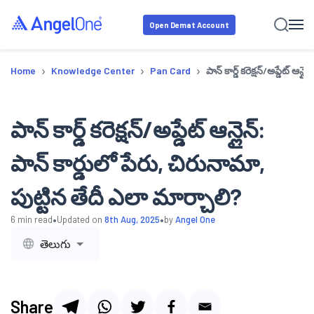
Open Demat Account
›
›
›
Home
Knowledge Center
Pan Card
పాన్ కార్డ్ కరెక్షన్/అప్డేట్ ఆ
పాన్ కార్డ్ కరెక్షన్/అప్డేట్ ఆన్లైన్:
పాన్ కార్డులో పేరు, చిరునామా,
పుట్టిన తేదీ ఎలా మార్చాలి?
•
•
6
min read
Updated on
8th Aug, 2025
by
Angel One
తెలుగు
Share