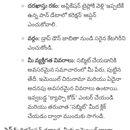
దరఖాస్తు రకం:
అప్లికేషన్ టైప్లోకి వెళ్లి 'ఇప్పటికే
ఉన్న పాన్ డేటాలో కరెక్షన్' ఆప్షన్
ఎంచుకోవాలి.
వర్గం:
డ్రాప్ డౌన్ జాబితా నుండి సరైన కేటగిరీని
ఎంచుకోండి.
మీ వ్యక్తిగత వివరాలు:
సబ్మిట్ చేయడానికి
అవసరమైన సమాచారంలో మీ పేరు, పుట్టిన
తేదీ, ఇమెయిల్ చిరునామా మరియు ఏదైనా
అదనపు అవసరమైన వివరాలు ఉంటాయి.
ఇవ్వబడ్డ "క్యాప్చా కోడ్" ఎంటర్ చేయండి
మరియు తరువాత "సబ్మిట్" మీద క్లిక్
చేయడం ద్వారా ముందుకు సాగండి.
స్టెప్ 5:
రిజిస్ట్రేషన్ తర్వాత, మీకు ఇమెయిల్ ద్వారా