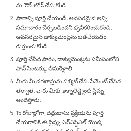
ను డౌన్ లోడ్ చేసుకోండి.
ఫారాన్ని పూర్తి చేయండి, అవసరమైన అన్ని
సమాచారం చేర్చబడిందని ధృవీకరించుకోండి.
అవసరమైన డాక్యుమెంట్లను జతచేయడం
గుర్తుంచుకోండి.
పూర్తి చేసిన ఫారం, డాక్యుమెంట్లను సమీపంలోని
పాన్ సెంటర్కు తీసుకెళ్లాలి.
మీరు మీ దరఖాస్తును సబ్మిట్ చేసి, పేమెంట్ చేసిన
తర్వాత, వారు మీకు అక్నాలెడ్జ్మెంట్ స్లిప్ను
అందిస్తారు.
15 రోజుల్లోగా, దిద్దుబాటు ప్రక్రియను పూర్తి
చేయడానికి ఈ స్లిప్ను ఎన్ఎస్డిఎల్ యొక్క