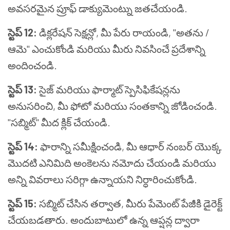
అవసరమైన ప్రూఫ్ డాక్యుమెంట్ను జతచేయండి.
స్టెప్ 12:
డిక్లరేషన్ సెక్షన్లో, మీ పేరు రాయండి, "అతను /
ఆమె" ఎంచుకోండి మరియు మీరు నివసించే ప్రదేశాన్ని
అందించండి.
స్టెప్ 13:
సైజ్ మరియు ఫార్మాట్ స్పెసిఫికేషన్లను
అనుసరించి, మీ ఫోటో మరియు సంతకాన్ని జోడించండి.
"సబ్మిట్" మీద క్లిక్ చేయండి.
స్టెప్ 14:
ఫారాన్ని సమీక్షించండి, మీ ఆధార్ నంబర్ యొక్క
మొదటి ఎనిమిది అంకెలను నమోదు చేయండి మరియు
అన్ని వివరాలు సరిగ్గా ఉన్నాయని నిర్ధారించుకోండి.
స్టెప్ 15:
సబ్మిట్ చేసిన తర్వాత, మీరు పేమెంట్ పేజీకి డైరెక్ట్
చేయబడతారు. అందుబాటులో ఉన్న ఆప్షన్ల ద్వారా