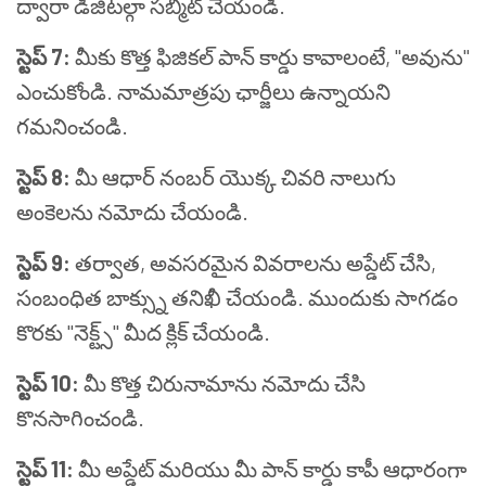
ద్వారా డిజిటల్గా సబ్మిట్ చేయండి.
స్టెప్ 7:
మీకు కొత్త ఫిజికల్ పాన్ కార్డు కావాలంటే, "అవును"
ఎంచుకోండి. నామమాత్రపు ఛార్జీలు ఉన్నాయని
గమనించండి.
స్టెప్ 8:
మీ ఆధార్ నంబర్ యొక్క చివరి నాలుగు
అంకెలను నమోదు చేయండి.
స్టెప్ 9:
తర్వాత, అవసరమైన వివరాలను అప్డేట్ చేసి,
సంబంధిత బాక్స్ను తనిఖీ చేయండి. ముందుకు సాగడం
కొరకు "నెక్ట్స్" మీద క్లిక్ చేయండి.
స్టెప్ 10:
మీ కొత్త చిరునామాను నమోదు చేసి
కొనసాగించండి.
స్టెప్ 11:
మీ అప్డేట్ మరియు మీ పాన్ కార్డు కాపీ ఆధారంగా