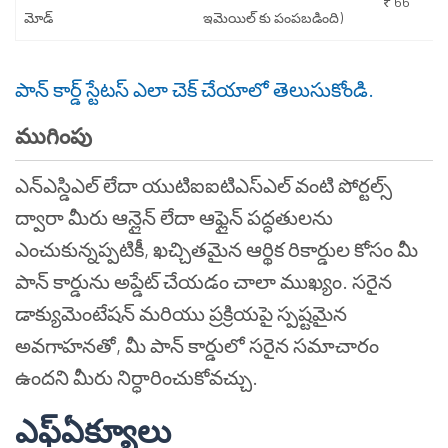
₹ 66
మోడ్
ఇమెయిల్ కు పంపబడింది)
పాన్ కార్డ్ స్టేటస్ ఎలా చెక్ చేయాలో తెలుసుకోండి.
ముగింపు
ఎన్ఎస్డిఎల్ లేదా యుటిఐఐటిఎస్ఎల్ వంటి పోర్టల్స్
ద్వారా మీరు ఆన్లైన్ లేదా ఆఫ్లైన్ పద్ధతులను
ఎంచుకున్నప్పటికీ, ఖచ్చితమైన ఆర్థిక రికార్డుల కోసం మీ
పాన్ కార్డును అప్డేట్ చేయడం చాలా ముఖ్యం. సరైన
డాక్యుమెంటేషన్ మరియు ప్రక్రియపై స్పష్టమైన
అవగాహనతో, మీ పాన్ కార్డులో సరైన సమాచారం
ఉందని మీరు నిర్ధారించుకోవచ్చు.
ఎఫ్
ఏ
క్యూ
లు