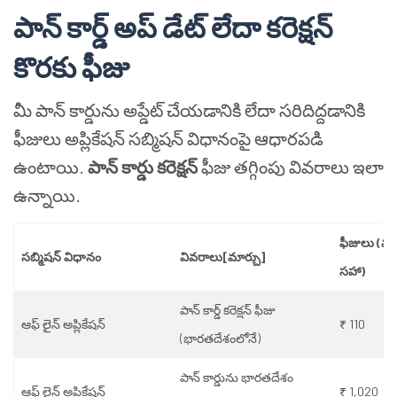
పాన్ కార్డ్ అప్ డేట్ లేదా కరెక్షన్
కొరకు ఫీజు
మీ పాన్ కార్డును అప్డేట్ చేయడానికి లేదా సరిదిద్దడానికి
ఫీజులు అప్లికేషన్ సబ్మిషన్ విధానంపై ఆధారపడి
ఉంటాయి.
పాన్ కార్డు కరెక్షన్
ఫీజు తగ్గింపు వివరాలు ఇలా
ఉన్నాయి.
ఫీజులు (వర్
సబ్మిషన్ విధానం
వివరాలు[మార్చు]
సహా)
పాన్ కార్డ్ కరెక్షన్ ఫీజు
ఆఫ్ లైన్ అప్లికేషన్
₹ 110
(భారతదేశంలోనే)
పాన్ కార్డును భారతదేశం
ఆఫ్ లైన్ అప్లికేషన్
₹ 1,020