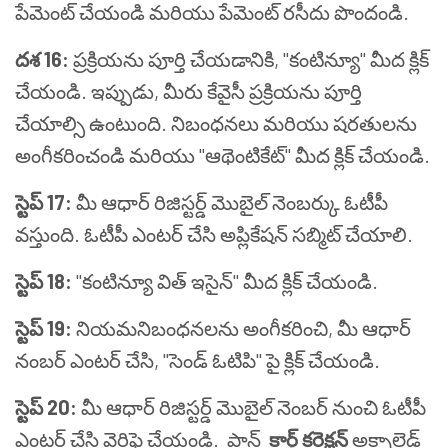
పేమెంట్ చేయండి మరియు పేమెంట్ రసీదు పొందండి.
దశ 16:
ప్రక్రియను పూర్తి చేయడానికి, "కంటిన్యూ" మీద క్లిక్
చేయండి. ఇప్పుడు, మీరు కేవైసీ ప్రక్రియను పూర్తి
చేయాల్సి ఉంటుంది. నిబంధనలు మరియు షరతులను
అంగీకరించండి మరియు "ఆథెంటికేట్" మీద క్లిక్ చేయండి.
స్టెప్ 17:
మీ ఆధార్ రిజిస్టర్డ్ మొబైల్ నెంబర్కు ఓటీపీ
వస్తుంది. ఓటీపీ ఎంటర్ చేసి అప్లికేషన్ సబ్మిట్ చేయాలి.
స్టెప్ 18:
"కంటిన్యూ విత్ ఇసైన్" మీద క్లిక్ చేయండి.
స్టెప్ 19:
నియమనిబంధనలను అంగీకరించి, మీ ఆధార్
నంబర్ ఎంటర్ చేసి, "సెండ్ ఓటిపి" పై క్లిక్ చేయండి.
స్టెప్ 20:
మీ ఆధార్ రిజిస్టర్డ్ మొబైల్ నెంబర్ నుంచి ఓటీపీ
ఎంటర్ చేసి వెరిఫై చేయండి. పాన్
కార్డ్ కరెక్షన్
అక్నాలెడ్జ్