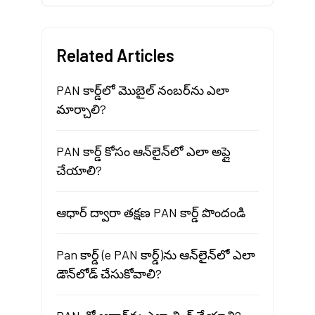
Related Articles
PAN కార్డ్‌లో మొబైల్ నంబర్‌ను ఎలా
మార్చాలి?
PAN కార్డ్ కోసం ఆన్‌లైన్‌లో ఎలా అప్లై
చేయాలి?
ఆధార్ ద్వారా తక్షణ PAN కార్డ్ పొందండి
Pan కార్డ్ (e PAN కార్డ్)ను ఆన్‌లైన్‌లో ఎలా
డౌన్‌లోడ్ చేసుకోవాలి?