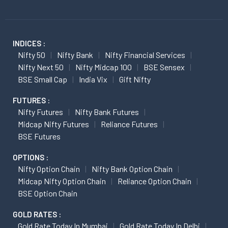
INDICES :
Nifty 50
Nifty Bank
Nifty Financial Services
Nifty Next 50
Nifty Midcap 100
BSE Sensex
BSE Small Cap
India Vix
Gift Nifty
FUTURES :
Nifty Futures
Nifty Bank Futures
Midcap Nifty Futures
Reliance Futures
BSE Futures
OPTIONS :
Nifty Option Chain
Nifty Bank Option Chain
Midcap Nifty Option Chain
Reliance Option Chain
BSE Option Chain
GOLD RATES :
Gold Rate Today In Mumbai
Gold Rate Today In Delhi