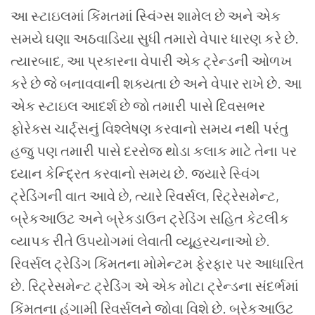
આ સ્ટાઇલમાં કિંમતમાં સ્વિંગ્સ શામેલ છે અને એક
સમયે ઘણા અઠવાડિયા સુધી તમારો વેપાર ધારણ કરે છે.
ત્યારબાદ, આ પ્રકારના વેપારી એક ટ્રેન્ડની ઓળખ
કરે છે જે બનાવવાની શક્યતા છે અને વેપાર રાખે છે. આ
એક સ્ટાઇલ આદર્શ છે જો તમારી પાસે દિવસભર
ફોરેક્સ ચાર્ટ્સનું વિશ્લેષણ કરવાનો સમય નથી પરંતુ
હજુ પણ તમારી પાસે દરરોજ થોડા કલાક માટે તેના પર
ધ્યાન કેન્દ્રિત કરવાનો સમય છે.
જ્યારે સ્વિંગ
ટ્રેડિંગની વાત આવે છે, ત્યારે રિવર્સલ, રિટ્રેસમેન્ટ,
બ્રેકઆઉટ અને બ્રેકડાઉન ટ્રેડિંગ સહિત કેટલીક
વ્યાપક રીતે ઉપયોગમાં લેવાતી વ્યૂહરચનાઓ છે.
રિવર્સલ ટ્રેડિંગ કિંમતના મોમેન્ટમ ફેરફાર પર આધારિત
છે. રિટ્રેસમેન્ટ ટ્રેડિંગ એ એક મોટા ટ્રેન્ડના સંદર્ભમાં
કિંમતના હંગામી રિવર્સલને જોવા વિશે છે.
બ્રેકઆઉટ