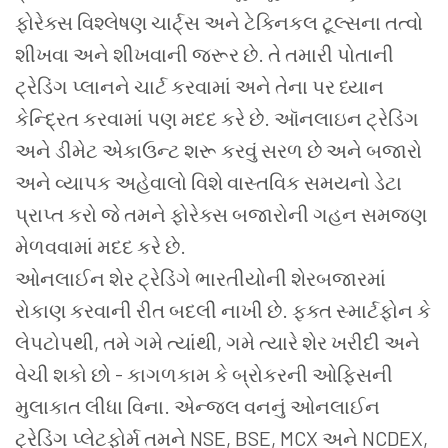
ફોરેક્સ વિશ્લેષણ ચાર્ટ્સ અને ટેક્નિકલ ટૂલ્સના તત્વો
શીખવા અને શીખવાની જરૂર છે. તે તમારી પોતાની
ટ્રેડિંગ પ્લાનને ચાર્ટ કરવામાં અને તેના પર ધ્યાન
કેન્દ્રિત કરવામાં પણ મદદ કરે છે. ઑનલાઇન ટ્રેડિંગ
અને ડીમેટ એકાઉન્ટ શરૂ કરવું સરળ છે અને બજારો
અને વ્યાપક અહેવાલો વિશે વાસ્તવિક સમયનો ડેટા
પ્રાપ્ત કરો જે તમને ફોરેક્સ બજારોની ગહન સમજણ
મેળવવામાં મદદ કરે છે.
ઓનલાઈન શેર ટ્રેડિંગે ભારતીયોની શેરબજારમાં
રોકાણ કરવાની રીત બદલી નાખી છે. ફક્ત સ્માર્ટફોન કે
લેપટોપથી, તમે ગમે ત્યાંથી, ગમે ત્યારે શેર ખરીદી અને
વેચી શકો છો - કાગળકામ કે બ્રોકરની ઓફિસની
મુલાકાત લીધા વિના. એન્જલ વનનું ઓનલાઈન
ટ્રેડિંગ પ્લેટફોર્મ તમને NSE, BSE, MCX અને NCDEX,