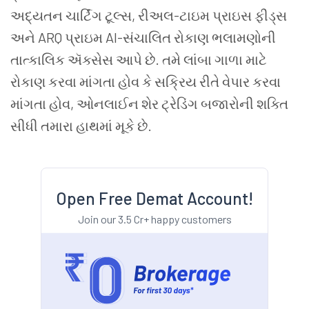
અદ્યતન ચાર્ટિંગ ટૂલ્સ, રીઅલ-ટાઇમ પ્રાઇસ ફીડ્સ
અને ARQ પ્રાઇમ AI-સંચાલિત રોકાણ ભલામણોની
તાત્કાલિક ઍક્સેસ આપે છે. તમે લાંબા ગાળા માટે
રોકાણ કરવા માંગતા હોવ કે સક્રિય રીતે વેપાર કરવા
માંગતા હોવ, ઓનલાઈન શેર ટ્રેડિંગ બજારોની શક્તિ
સીધી તમારા હાથમાં મૂકે છે.
Open Free Demat Account!
Join our 3.5 Cr+ happy customers