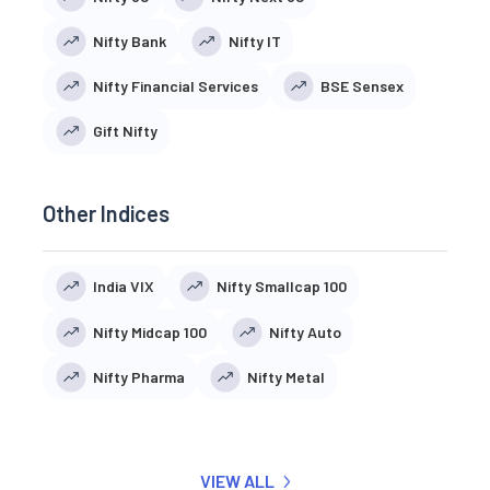
Nifty Bank
Nifty IT
Nifty Financial Services
BSE Sensex
Gift Nifty
Other Indices
India VIX
Nifty Smallcap 100
Nifty Midcap 100
Nifty Auto
Nifty Pharma
Nifty Metal
VIEW ALL