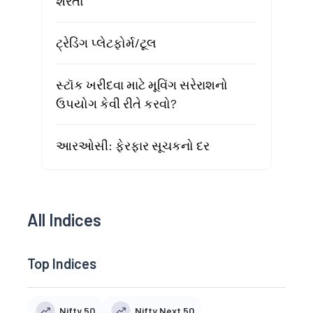
શરતો
ટ્રેડિંગ પ્લેટફોર્મ/ટૂલ
સ્ટૉક ખરીદવા માટે મૂવિંગ સરેરાશનો
ઉપયોગ કેવી રીતે કરવો?
આરઓસી: ફેરફાર સૂચકનો દર
All Indices
Top Indices
Nifty 50
Nifty Next 50