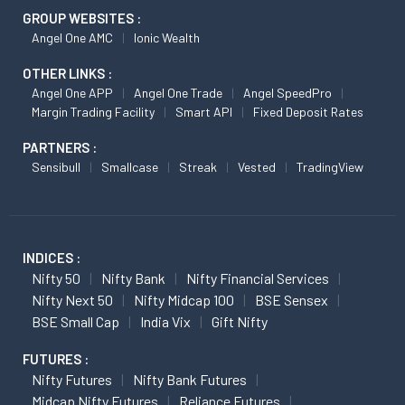
GROUP WEBSITES :
Angel One AMC
Ionic Wealth
OTHER LINKS :
Angel One APP
Angel One Trade
Angel SpeedPro
Margin Trading Facility
Smart API
Fixed Deposit Rates
PARTNERS :
Sensibull
Smallcase
Streak
Vested
TradingView
INDICES :
Nifty 50
Nifty Bank
Nifty Financial Services
Nifty Next 50
Nifty Midcap 100
BSE Sensex
BSE Small Cap
India Vix
Gift Nifty
FUTURES :
Nifty Futures
Nifty Bank Futures
Midcap Nifty Futures
Reliance Futures