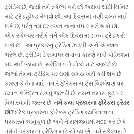
ટ્રેડિંગ છે, જ્યાં તમે સ્કેલ્પ કરો છો અથવા થોડી મિનિટ
માટે ટ્રેડ હોલ્ડ મેળવો છો. આ દિવસમાં ઘણી વખત થઈ
શકે છે, પરંતુ તમે દર વખતે નાના વેપાર કરી શકો છો.
એક સ્કેલ્પર તરીકે તમે એક દિવસમાં ડઝન ટ્રેડ કરી
શકો છો. આ પ્રકારનું ટ્રેડિંગ ઝડપી અને ઍક્શન
ભરેલ છે. ટ્રેડિંગ ડે સમાપ્ત થવાના કારણે બધી પોઝિશન
બંધ થઈ જાય છે. સ્કેલ્પિંગ તે લોકો માટે આદર્શ છે
જેઓ તેમના ટ્રેડિંગ પર ઘણો સમય ખર્ચ કરી શકે છે
કારણ કે તેના માટે તમારે ફોરેક્સ ચાર્ટ્સ વિશ્લેષણ પર
ધ્યાન કેન્દ્રિત રાખવું જરૂરી છે. તમને તમારા ફૂટ પર
વિચારવાની જરૂર છે.
તમે કયા પ્રકારના ફોરેક્સ ટ્રેડર
છો?
દરેક પ્રકારના ફોરેક્સ ટ્રેડિંગ વ્યક્તિત્વના
પ્રકારને અનુકૂળ છે અને તે સમજવામાં મદદ કરે છે કે
તમે તે પ્રકારના ટ્રેડિંગ માટે યોગ્ય છો. તમે સ્કેલ્પર, ડે