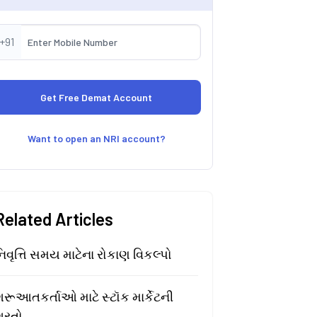
+91
Want to open an NRI account?
Related Articles
િવૃત્તિ સમય માટેના રોકાણ વિકલ્પો
રૂઆતકર્તાઓ માટે સ્ટૉક માર્કેટની
શરતો