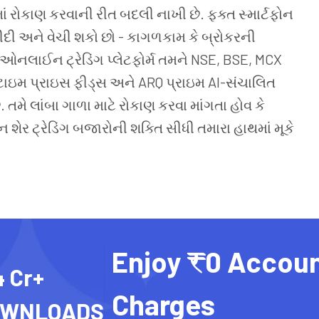
 રોકાણ કરવાની રીત બદલી નાખી છે. ફક્ત સ્માર્ટફોન
 ખરીદી અને વેચી શકો છો - કાગળકામ કે બ્રોકરની
નલાઈન ટ્રેડિંગ પ્લેટફોર્મ તમને NSE, BSE, MCX
ટાઇમ પ્રાઇસ ફીડ્સ અને ARQ પ્રાઇમ AI-સંચાલિત
મે લાંબા ગાળા માટે રોકાણ કરવા માંગતા હોવ કે
શેર ટ્રેડિંગ બજારોની શક્તિ સીધી તમારા હાથમાં મૂકે
Enjoy ₹0 Accou
4 Cr+
Charges
OWNLOADS