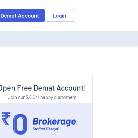
o the input field, the suggestion list will be updated as per the keyw
 Demat Account
Login
Open Free Demat Account!
Join our 3.5 Cr+ happy customers