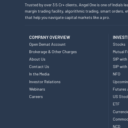
Trusted by over 3.5 Cr+ clients, Angel One is one of India’s l
margin trading facility, algorithmic trading, smart orders
that help you navigate capital markets like a pro.
COMPANY OVERVIEW
INVEST
Open Demat Account
Stocks
Brokerage & Other Charges
Mutual F
About Us
SIP with
Contact Us
SIP with
In the Media
NFO
Investor Relations
Upcomin
Webinars
Futures 
Careers
US Stoc
ETF
Currenci
Commod
NCD