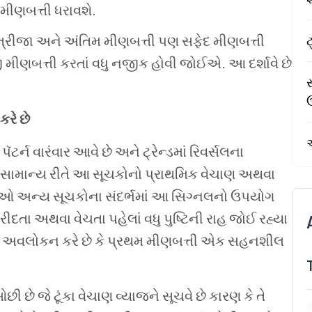
મીણબત્તી
ધરાવશે
.
ત્રીજા
અને
અંતિમ
મીણબત્તી
પણ
સફેદ
મીણબત્તી
ટ
ી
મીણબત્તી
કરતાં
વધુ
નજીક
હોવી
જોઈએ
.
આ
દર્શાવે
છે
સ
કરે
છે
પૅટર્ન
વારંવાર
આવે
છે
અને
ટ્રેન્ડમાં
રિવર્સલના
સામાન્ય
રીતે
આ
સૂચકોનો
પ્રાથમિક
વેચાણ
અથવા
ેઓ
અન્ય
સૂચકોના
સંદર્ભમાં
આ
સિગ્નલનો
ઉપયોગ
રીદતા
અથવા
વેચતા
પહેલાં
વધુ
પુષ્ટિની
રાહ
જોઈ
રહ્યા
અવલોકન
કરે
છે
કે
પ્રથમ
મીણબત્તી
એક
સહનશીલ
ઓછી
છે
જે
ટૂંકા
વેચાણ
વ્યાજને
સૂચવે
છે
કારણ
કે
તે