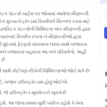
્ટિક
પૅટર્ન્સ
ચાર્ટ્સ
પર
જોવામાં
આવેલા
મીણબત્તી
ોગ
મુખ્યત્વે
ટ્રેન્ડમાં
રિવર્સલને
સિગ્નલ
કરવા
માટે
્ડલસ્ટિક
પૅટર્ન્સની
વિશિષ્ટતા
એક
મીણબત્તી
દ્વારા
ત્યારબાદ
વિપરીત
રંગના
બે
મીણબત્તીઓ
દ્વારા
ી
મુદતમાં
ફેરફારો
વાંચવાના
લક્ષ્ય
સાથે
બજારના
અને
બજારના
બહારના
આ
બંને
પરિવર્તનો
.
અહીં
વ
છે
.
ન
સાથે
કોઈપણ
નીચેની
વિશિષ્ટતાઓ
જોઈ
શકે
છે
:
ટે
,
બજાર
ડાઉનટ્રેન્ડમાં
હોવું
જોઈએ
.
ન
ે
,
જે
ડાઉનટ્રેન્ડ
મૂવમેન્ટને
સૂચવે
છે
.
શ
હશે
.
આ
લાંબા
સમય
સુધી
પર્યાપ્ત
રહેશે
કે
તેના