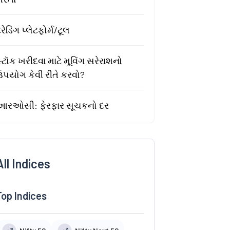
્રેડિંગ પ્લેટફોર્મ/ટૂલ
્ટૉક ખરીદવા માટે મૂવિંગ સરેરાશનો
ઉપયોગ કેવી રીતે કરવો?
આરઓસી: ફેરફાર સૂચકનો દર
All Indices
Top Indices