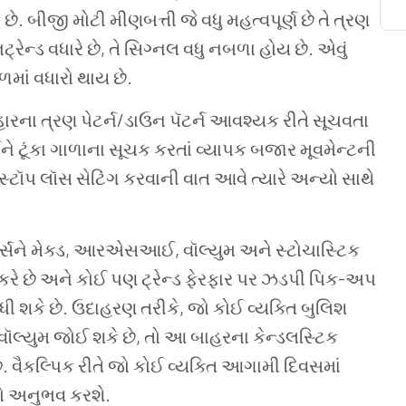
ક
છે
.
બીજી
મોટી
મીણબત્તી
જે
વધુ
મહત્વપૂર્ણ
છે
તે
ત્રણ
્રેન્ડ
વધારે
છે
,
તે
સિગ્નલ
વધુ
નબળા
હોય
છે
.
એવું
માં
વધારો
થાય
છે
.
ારના
ત્રણ
પેટર્ન
/
ડાઉન
પૅટર્ન
આવશ્યક
રીતે
સૂચવતા
ને
ટૂંકા
ગાળાના
સૂચક
કરતાં
વ્યાપક
બજાર
મૂવમેન્ટની
સ્ટૉપ
લૉસ
સેટિંગ
કરવાની
વાત
આવે
ત્યારે
અન્યો
સાથે
ર્સને
મેક્ડ
,
આરએસઆઈ
,
વૉલ્યુમ
અને
સ્ટોચાસ્ટિક
કરે
છે
અને
કોઈ
પણ
ટ્રેન્ડ
ફેરફાર
પર
ઝડપી
પિક
-
અપ
ધી
શકે
છે
.
ઉદાહરણ
તરીકે
,
જો
કોઈ
વ્યક્તિ
બુલિશ
વૉલ્યુમ
જોઈ
શકે
છે
,
તો
આ
બાહરના
કેન્ડલસ્ટિક
ે
.
વૈકલ્પિક
રીતે
જો
કોઈ
વ્યક્તિ
આગામી
દિવસમાં
ો
અનુભવ
કરશે
.