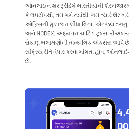
ઓનલાઈન શેર ટ્રેડિંગે ભારતીયોની શેરબજારમાં
કે લેપટોપથી, તમે ગમે ત્યાંથી, ગમે ત્યારે શેર
ઓફિસની મુલાકાત લીધા વિના. એન્જલ વનનું ઓ
અને NCDEX, અદ્યતન ચાર્ટિંગ ટૂલ્સ, રીઅલ-
રોકાણ ભલામણોની તાત્કાલિક ઍક્સેસ આપે છે. ત
સક્રિય રીતે વેપાર કરવા માંગતા હોવ, ઓનલાઈન 
છે.
4.
D