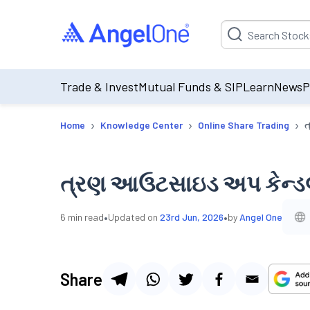
Suggestion will be p
Trade & Invest
Mutual Funds & SIP
Learn
News
P
›
›
›
Home
Knowledge Center
Online Share Trading
ત
ત્રણ આઉટસાઇડ અપ કેન્ડલસ
•
•
6
min read
Updated on
23rd Jun, 2026
by
Angel One
Share