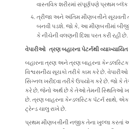
વાસ્તવિક
શરીરમાં
સંપૂર્ણપણે
પ્રથમ
બ્લૅક
ત્રીજા
અને
અંતિમ
મીણબત્તીને
સૂચવતી
બનવી
પડશે
.
જો
કે
,
આ
મીણબત્તીમાં
બીજ
કે
નીચેની
વલણની
દિશા
પરત
કરી
રહી
છે
.
વેપારીઓ
ત્રણ
બહારના
પેટર્નથી
વ્યાખ્યાયિત
બહારના
ત્રણ
અને
ત્રણ
બાહરના
કેન્ડલસ્ટિક
વિશ્વસનીય
સૂચકો
તરીકે
કામ
કરે
છે
.
વેપારીઓ
સિગ્નલ
ખરીદવા
તરીકે
ઉપયોગ
કરે
છે
.
જો
કે
ત
કરે
છે
,
જેનો
અર્થ
છે
કે
તેઓ
તેમની
સ્થિતિઓ
ખ
છે
.
ત્રણ
બાહરના
કેન્ડલસ્ટિક
પૅટર્ન
સાથે
,
એક
ટ્રેન્ડ
ચાલુ
રાખે
છે
.
પ્રથમ
મીણબત્તીની
નજીક
તેના
ખુલ્લા
કરતાં