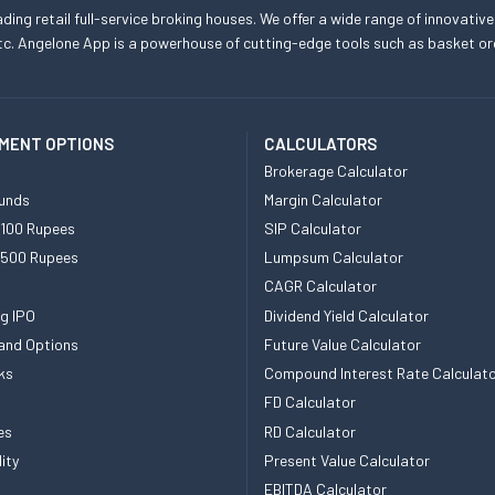
eading retail full-service broking houses. We offer a wide range of innovative
, etc. Angelone App is a powerhouse of cutting-edge tools such as basket
MENT OPTIONS
CALCULATORS
Brokerage Calculator
unds
Margin Calculator
 100 Rupees
SIP Calculator
 500 Rupees
Lumpsum Calculator
CAGR Calculator
g IPO
Dividend Yield Calculator
and Options
Future Value Calculator
ks
Compound Interest Rate Calculat
FD Calculator
es
RD Calculator
ity
Present Value Calculator
EBITDA Calculator