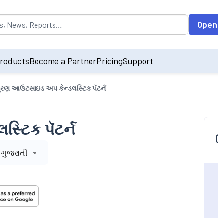
opulated by default on accessing the input field. On entering data int
Open
roducts
Become a Partner
Pricing
Support
્રણ આઉટસાઇડ અપ કેન્ડલસ્ટિક પૅટર્ન
્ટિક પૅટર્ન
ગુજરાતી