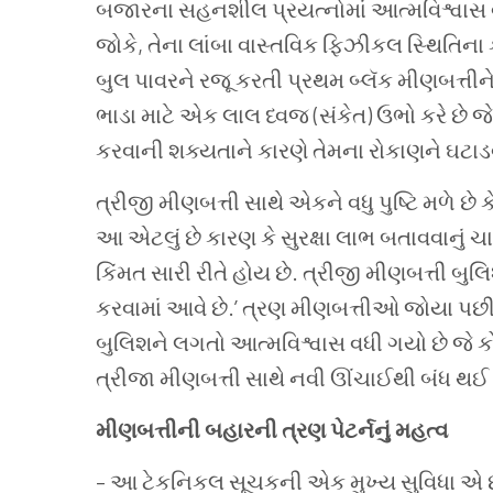
બજારના
સહનશીલ
પ્રયત્નોમાં
આત્મવિશ્વાસ
જોકે
,
તેના
લાંબા
વાસ્તવિક
ફિઝીકલ સ્થિતિના
બુલ
પાવરને
રજૂ
કરતી
પ્રથમ
બ્લૅક
મીણબત્તીન
ભાડા
માટે
એક
લાલ
ધ્વજ (સંકેત)
ઉભો
કરે
છે
જે
કરવાની
શક્યતાને
કારણે
તેમના
રોકાણને
ઘટાડ
ત્રીજી
મીણબત્તી
સાથે
એકને
વધુ
પુષ્ટિ
મળે
છે
ક
આ
એટલું
છે
કારણ
કે
સુરક્ષા
લાભ
બતાવવાનું
ચા
કિંમત
સારી
રીતે
હોય
છે
.
ત્રીજી
મીણબત્તી
બુલ
કરવામાં આવે
છે
.’
ત્રણ
મીણબત્તીઓ
જોયા
પછ
બુલિશને લગતો
આત્મવિશ્વાસ
વધી
ગયો
છે
જે
ક
ત્રીજા
મીણબત્તી
સાથે
નવી
ઊંચાઈથી
બંધ
થઈ
મીણબત્તીની
બહારની
ત્રણ
પેટર્નનું
મહત્વ
–
આ
ટેકનિકલ
સૂચકની
એક
મુખ્ય
સુવિધા
એ