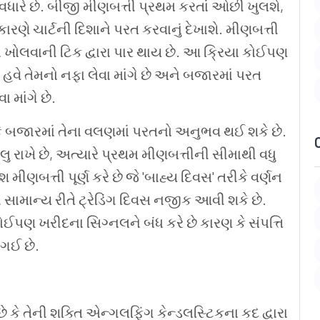
વધારે
છે
.
બીજી
મીણબત્તી
પ્રથમ
કરતાં
ઓછી
ખુલશે
,
કારણે
ચાર્ટની
દિશાને
પરત
કરવાનું
દેખાશે
.
મીણબત્તી
ે
ખોલવાની
ટિક
દ્વારા
પાર
થાય
છે
.
આ
ક્રિયા
કોઈપણ
હવે
તેમનો
નફા
લેવા
માંગે
છે
અને
બજારમાં
પરત
વા
માંગે
છે
.
ે
બજારમાં
તેના
વલણમાં
પરતનો
અનુભવ
થઈ
શકે
છે
.
લુ
રાખે
છે
,
અત્યારે
પ્રથમ
મીણબત્તીની
સીમાથી
વધુ
િશ
મીણબત્તી
પૂર્ણ
કરે
છે
જે
'
બાહ્ય
દિવસ
'
તરીકે
વર્ણન
ી
સામાન્ય
રીતે
ટ્રેડિંગ
દિવસ
નજીક
આવી
શકે
છે
.
ોઈપણ
ખરીદના
સિગ્નલને
બંધ
કરે
છે
કારણ
કે
સંપત્તિ
ગઈ
છે
.
છે
કે
તેની
શક્તિ
એન્ગલફિંગ
કેન્ડલસ્ટિકના
કદ
દ્વારા