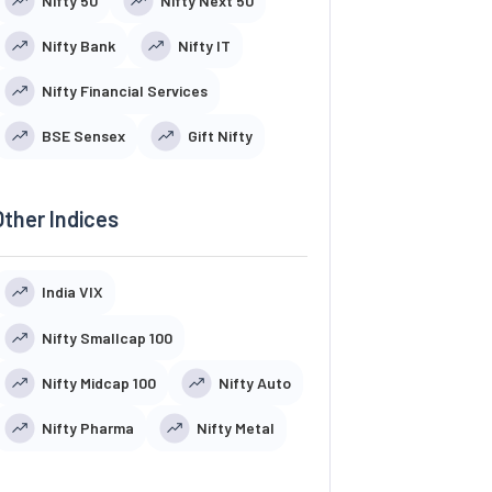
Nifty 50
Nifty Next 50
Nifty Bank
Nifty IT
Nifty Financial Services
BSE Sensex
Gift Nifty
Other Indices
India VIX
Nifty Smallcap 100
Nifty Midcap 100
Nifty Auto
Nifty Pharma
Nifty Metal