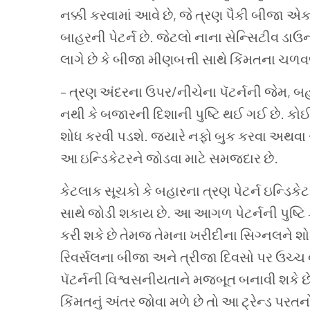
નક્કી
કરવામાં
આવે
છે
,
જે
ત્રણ પૈકી
બીજા
એ
બાહરની
પેટર્ન
છે
.
જેટલો
નાના
સેન્સિટીવ
ડાઉનટ
લાગે
છે
કે
બીજા
મીણબત્તી
સાથે
કિંમતના
ચળવળ
–
ત્રણ
અંદરના
ઉપર
/
નીચેના
પૅટર્નની
જેમ
,
બહ
નથી
કે
બજારની
દિશાની
પુષ્ટિ
થઈ
ગઈ
છે
.
કોઈ
શોધ
કરવી
પડશે
.
જ્યારે
નફો
બુક
કરવા
અથવા
આ
ઇન્ડિકેટરને
જોડવા
માટે
સમજદાર
છે
.
કેટલાક
સૂચકો
કે
બહારના
ત્રણ
પેટર્ન
ઇન્ડિકેટ
સાથે
જોડી
શકાય
છે
.
આ
આગળ
પેટર્નની
પુષ્ટિ
કરી
શકે
છે
તેમજ
તેમના
ખરીદીના
સિગ્નલને
શો
રિવર્સલના
બીજા
અને
ત્રીજા
દિવસો
પર
ઉચ્ચ
પૅટર્નની
વિશ્વસનીયતાને
મજબૂત
બનાવી
શકે
છ
કિંમતનું
અંતર
જોવા
મળે
છે
તો
આ
ટ્રેન્ડ
પરતન