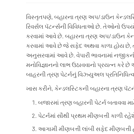
વિસ્તૃતપણે
,
બહારના
ત્રણ
અપ
/
ડાઉન
કેન્ડલસ
રિવર્સલ
પૅટર્ન્સની
વિવિધતાઓ
છે
.
તેઓનો
ઉપય
કરવામાં
આવે
છે
.
બહારના
ત્રણ
અપ
/
ડાઉન
કેન
કરવામાં
આવે
છે
જે
સફેદ
અથવા
કાળા
હોય
છે
,
અનુસરવામાં
આવે
છે
.
વેપારી
ભાવનામાં
નજીકન
મનોવિજ્ઞાનનો
લાભ
ઉઠાવવાનો
પ્રયત્ન
કરે
છે
બાહરની
ત્રણ
પેટર્નનું
વિઝ્યુઅલ
પ્રતિનિધિત્
ખાસ
કરીને
,
કેન્ડલસ્ટિકની
બહારના
ત્રણ
પૅટર્
બજારમાં
ત્રણ
બહારની
પેટર્ન
બતાવવા
મા
પેટર્નમાં
સૌથી
પ્રથમ
મીણબત્તી
કાળી
રહેશ
આગામી
મીણબત્તી
લાંબી
સફેદ
મીણબત્તી