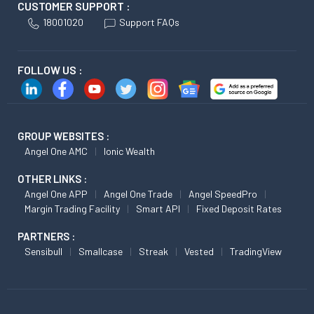
CUSTOMER SUPPORT :
18001020
Support FAQs
FOLLOW US :
GROUP WEBSITES :
Angel One AMC
Ionic Wealth
OTHER LINKS :
Angel One APP
Angel One Trade
Angel SpeedPro
Margin Trading Facility
Smart API
Fixed Deposit Rates
PARTNERS :
Sensibull
Smallcase
Streak
Vested
TradingView