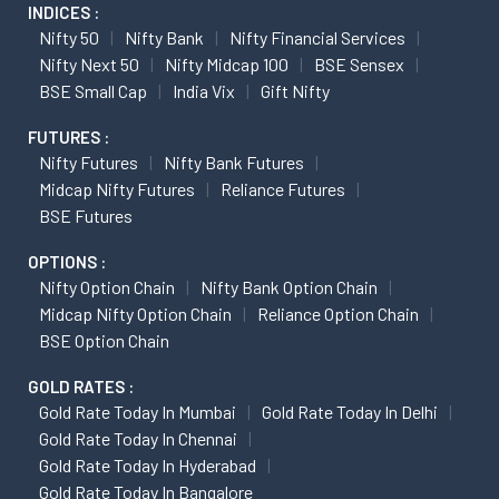
INDICES :
Nifty 50
Nifty Bank
Nifty Financial Services
Nifty Next 50
Nifty Midcap 100
BSE Sensex
BSE Small Cap
India Vix
Gift Nifty
FUTURES :
Nifty Futures
Nifty Bank Futures
Midcap Nifty Futures
Reliance Futures
BSE Futures
OPTIONS :
Nifty Option Chain
Nifty Bank Option Chain
Midcap Nifty Option Chain
Reliance Option Chain
BSE Option Chain
GOLD RATES :
Gold Rate Today In Mumbai
Gold Rate Today In Delhi
Gold Rate Today In Chennai
Gold Rate Today In Hyderabad
Gold Rate Today In Bangalore