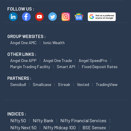
FOLLOW US :
GROUP WEBSITES :
Angel One AMC
Ionic Wealth
OTHER LINKS :
Angel One APP
Angel One Trade
Angel SpeedPro
Margin Trading Facility
Smart API
Fixed Deposit Rates
PARTNERS :
Sensibull
Smallcase
Streak
Vested
TradingView
INDICES :
Nifty 50
Nifty Bank
Nifty Financial Services
Nifty Next 50
Nifty Midcap 100
BSE Sensex