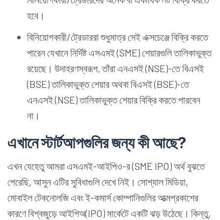
হবে।
বিনিয়োগকারী/ট্রেডাররা শুধুমাত্র সেই এক্সচেঞ্জে বিক্রি করতে
পারেন যেখানে নির্দিষ্ট এসএমই (SME) শেয়ারগুলি তালিকাভুক্ত
রয়েছে। উদাহরণস্বরূপ, তাঁরা এনএসই (NSE)-তে বিএসই
(BSE) তালিকাভুক্ত শেয়ার অথবা বিএসই (BSE)-তে
এনএসই (NSE) তালিকাভুক্ত শেয়ার বিক্রি করতে পারবেন
না।
এখানে স্টার্টআপগুলির জন্য কী আছে?
এখন যেহেতু আমরা এসএমই-আইপিও-র (SME IPO) অর্থ বুঝতে
পেরেছি, আসুন এটির সুবিধাগুলি দেখে নিই। সোশ্যাল মিডিয়া,
মোবাইল টেকনোলজি এবং ই-কমার্স কোম্পানিগুলির আত্মপ্রকাশের
কারণে বিশ্বজুড়ে আইপিঅ(IPO) মার্কেটে একটি ঝড় উঠেছে। কিন্তু,