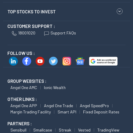
TOP STOCKS TO INVEST
CUSTOMER SUPPORT :
18001020
Support FAQs
FOLLOW US :
GROUP WEBSITES :
Angel One AMC
Ionic Wealth
OTHER LINKS :
Angel One APP
Angel One Trade
Angel SpeedPro
Margin Trading Facility
Smart API
Fixed Deposit Rates
PARTNERS :
Sensibull
Smallcase
Streak
Vested
TradingView