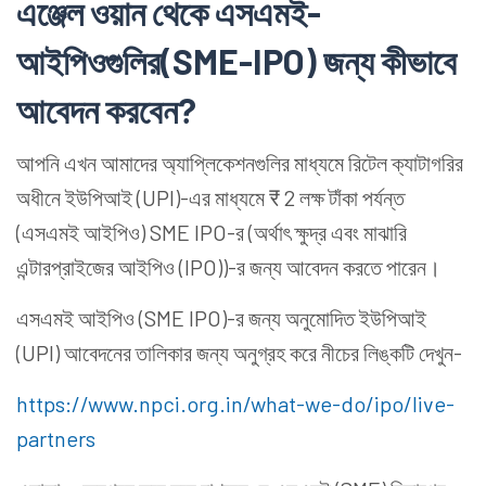
এঞ্জেল ওয়ান থেকে এসএমই-
আইপিওগুলির(SME-IPO) জন্য কীভাবে
আবেদন করবেন?
আপনি এখন আমাদের অ্যাপ্লিকেশনগুলির মাধ্যমে রিটেল ক্যাটাগরির
অধীনে ইউপিআই (UPI)-এর মাধ্যমে ₹ 2 লক্ষ টাঁকা পর্যন্ত
(এসএমই আইপিও) SME IPO-র (অর্থাৎ ক্ষুদ্র এবং মাঝারি
এন্টারপ্রাইজের আইপিও (IPO))-র জন্য আবেদন করতে পারেন।
এসএমই আইপিও (SME IPO)-র জন্য অনুমোদিত ইউপিআই
(UPI) আবেদনের তালিকার জন্য অনুগ্রহ করে নীচের লিঙ্কটি দেখুন-
https://www.npci.org.in/what-we-do/ipo/live-
partners