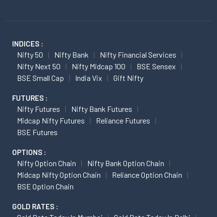
INDICES :
Nifty 50
Nifty Bank
Nifty Financial Services
Nifty Next 50
Nifty Midcap 100
BSE Sensex
BSE Small Cap
India Vix
Gift Nifty
FUTURES :
Nifty Futures
Nifty Bank Futures
Midcap Nifty Futures
Reliance Futures
BSE Futures
OPTIONS :
Nifty Option Chain
Nifty Bank Option Chain
Midcap Nifty Option Chain
Reliance Option Chain
BSE Option Chain
GOLD RATES :