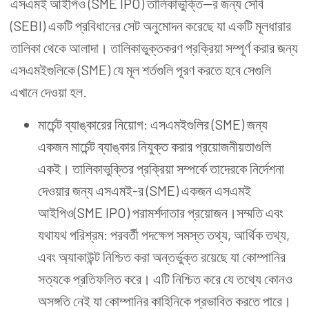
এসএমই আইপিও (SME IPO) তালিকাভুক্তি--র জন্য সেবি
(SEBI) একটি প্রবিধানের সেট অনুমোদন করেছে যা একটি মূলধারার
তালিকা থেকে আলাদা। তালিকাভুক্তকরণ প্রক্রিয়া সম্পূর্ণ করার জন্য
এসএমইগুলিকে (SME) যে মূল শর্তগুলি পূরণ করতে হবে সেগুলি
এখানে দেওয়া হল.
মার্চেন্ট ব্যাঙ্কারের নিয়োগ: এসএমইগুলির (SME) জন্য
একজন মার্চেন্ট ব্যাঙ্কার নিযুক্ত করার প্রয়োজনীয়তাগুলি
একই। তালিকাভুক্তির প্রক্রিয়া সম্পর্কে তাদেরকে নির্দেশনা
দেওয়ার জন্য এসএমই-র (SME) একজন এসএমই
আইপিও(SME IPO) পরামর্শদাতার প্রয়োজন।সম্মতি এবং
যথাযথ পরিশ্রম: পরবর্তী পদক্ষেপ সমস্ত তথ্য, আর্থিক তথ্য,
এবং অ্যাকাউন্ট নিশ্চিত করা অন্তর্ভুক্ত রয়েছে যা কোম্পানির
সত্যকে প্রতিফলিত করে। এটি নিশ্চিত করে যে তথ্যে কোনও
অসঙ্গতি নেই যা কোম্পানির কাহিনিকে প্রভাবিত করতে পারে।