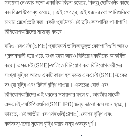
সহায়তা নেওয়ার মতো একাধিক বিকল্প রয়েছে, কিন্তু ছোটগুলির কাছে
কম বিকল্প উপলব্ধ রয়েছে। এই ক্ষেত্রে, এই ধরনের কোম্পানিগুলিকে
মাথায় রেখে তৈরি করা একটি প্ল্যাটফর্ম এই দুটি কোম্পানির পাশাপাশি
বিনিয়োগকারীদের সাহায্য করবে।
যদিও এসএমই (SME) প্ল্যাটফর্মে তালিকাভুক্ত কোম্পানিগুলি আরও
প্রভাবশালী হয়ে ওঠে, তখন তারা আরও বিনিয়োগকারীদের আকর্ষিত
করে। এসএমই (SME)-গুলিতে বিনিয়োগ করা বিনিয়োগকারীদের
সংখ্যা বৃদ্ধির আরও একটি কারণ হল দ্রুত এসএমই (SME) স্টকের
সংখ্যা বৃদ্ধি এবং রিটার্ন বৃদ্ধি পাওয়া। এক্সচেঞ্জ বোর্ড এবং
বিনিয়োগকারীদের এই ধরনের সহায়তার ফলে য় , ভারতীয় মার্কেট
এসএমই-আইপিওগুলির(SME IPO) জন্য ভালো বলে মনে হচ্ছে।
ভারতে, এই জাতীয় এসএমইগুলি(SME), দেশের বৃদ্ধি এবং
কর্মসংস্থানের সুযোগ বৃদ্ধি করার জন্য গুরুত্বপূর্ণ।