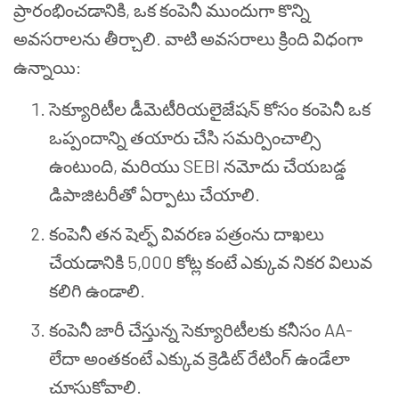
ప్రారంభించడానికి
,
ఒక కంపెనీ ముందుగా కొన్ని
అవసరాలను తీర్చాలి. వాటి అవసరాలు క్రింది విధంగా
ఉన్నాయి:
సెక్యూరిటీల
డీమెటీరియలైజేషన్
కోసం కంపెనీ ఒక
ఒప్పందాన్ని తయారు చేసి సమర్పించాల్సి
ఉంటుంది
,
మరియు
SEBI
నమోదు చేయబడ్డ
డిపాజిటరీతో ఏర్పాటు చేయాలి.
కంపెనీ తన షెల్ఫ్ వివరణ పత్రంను దాఖలు
చేయడానికి 5,000 కోట్ల కంటే ఎక్కువ నికర విలువ
కలిగి ఉండాలి.
కంపెనీ జారీ చేస్తున్న సెక్యూరిటీలకు కనీసం
AA-
లేదా అంతకంటే ఎక్కువ క్రెడిట్ రేటింగ్ ఉండేలా
చూసుకోవాలి.