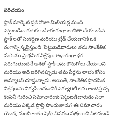
పరిచయం
స్టాక్ మార్కెట్
ప్రతిరోజూ మిలియన్ల మంది
పెట్టుబడిదారులకు
బహిరంగంగా జాబితా చేయబడిన
స్టాక్‌ లతో సంకర్షణ మరియు ట్రేడ్ చేయడానికి ఒక
రంగాన్ని సృష్టిస్తుంది. పెట్టుబడిదారులు తమ సాంకేతిక
మరియు ప్రాథమిక విశ్లేషణ ఆధారంగా ధర
పెరుగుతుందనే ఆశతో స్టాక్‌ లను కొనుగోలు చేయాలని
మరియు అది జరిగినప్పుడు తమ షేర్లను లాభం కోసం
అమ్మాలని చూస్తున్నారు. అయితే
,
సాంకేతిక ప్రాథమిక
విశ్లేషణను నిర్వహించడానికి సెక్యూరిటీ లను అందిస్తున్న
కంపెనీ గురించి సమాచారంకు పెట్టుబడిదారుడు ఎలా
మరియు ఎక్కడ ప్రాప్తి పొందుతాడు
?
ఈ సమాచారం
యొక్క మంచి శాతం షెల్ఫ్ వివరణ పత్రం అని పిలవబడే