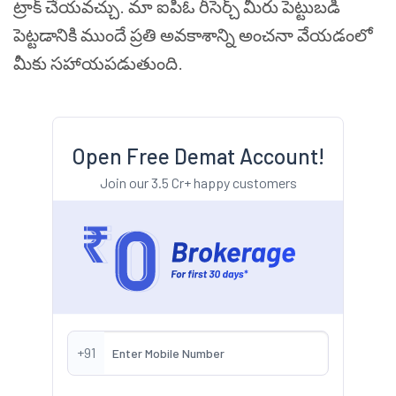
ట్రాక్ చేయవచ్చు. మా ఐపీఓ రీసెర్చ్ మీరు పెట్టుబడి
పెట్టడానికి ముందే ప్రతి అవకాశాన్ని అంచనా వేయడంలో
మీకు సహాయపడుతుంది.
Open Free Demat Account!
Join our 3.5 Cr+ happy customers
+91