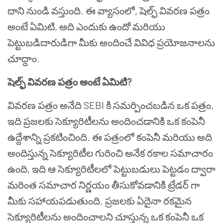
దాని నుండి వస్తుంది. ఈ వ్యాసంలో
,
షెల్ఫ్
వివరణ పత్రం
అంటే ఏమిటి
,
అది ఎందుకు ఉందో మరియు
పెట్టుబడిదారుడిగా మీకు అందించే వివిధ ప్రయోజనాలను
చూద్దాం.
షెల్ఫ్ వివరణ పత్రం అంటే ఏమిటి
?
వివరణ పత్రం అనేది
SEBI
కి సమర్పించబడిన ఒక పత్రం
,
ఇది ప్రజలకు సెక్యూరిటీలను అందించడానికి ఒక కంపెనీ
ఉద్దేశాన్ని ప్రకటించింది. ఈ పత్రంలో కంపెనీ మరియు అది
అందిస్తున్న సెక్యూరిటీల గురించి అనేక రకాల సమాచారం
ఉంది
,
ఇది ఆ సెక్యూరిటీలలో పెట్టుబడులు పెట్టడం ద్వారా
మరింత సమాచార నిర్ణయం తీసుకోవడానికి ట్రేడర్ గా
మీకు సహాయపడుతుంది. ప్రజలకు ఏదైనా రకమైన
సెక్యూరిటీలను అందించాలని చూస్తున్న ఒక కంపెనీ ఒక