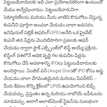
పెట్టుబడిదారులకు ఇది ఎలా ప్రయోజనకరంగా ఉంటుందో
మేము అన్వేషించాము. పెట్టుబడిదారునిగా
,
సెక్యూరిటీలను మరియు మీరు వాటిని కొనుగోలు చేస్తున్న
కంపెనీని పూర్తిగా అంచనా వేయడం చాలా అవసరం.
ఇనిషియల్ పబ్లిక్ ఆఫరింగ్ (IPO) అనేది ఒక ప్రైవేట్
కంపెనీ తన షేర్లను మొదటిసారిగా ప్రజలకు ఆఫర్
చేయడం ద్వారా స్టాక్ ఎక్స్ఛేంజ్‌లో లిస్ట్ అయ్యే ప్రక్రియ.
లిస్టింగ్ దశలోనే అధిక వృద్ధి గల కంపెనీల షేర్లను
కొనుగోలు చేసే అవకాశాన్ని IPOలు పెట్టుబడిదారులకు
అందిస్తాయి. ఏంజెల్ వన్ (Angel One)తో IPO కోసం అప్లై
చేయడం చాలా వేగవంతమైనది మరియు పేపర్‌లెస్ —
మీరు కేవలం కొన్ని క్లిక్‌లలో UPIని ఉపయోగించి బిడ్స్
వేయవచ్చు, ప్రస్తుతం ఉన్న మరియు రాబోయే ఐపీఓలను
చూడవచ్చు, అలాగే అలాట్‌మెంట్ స్టేటస్‌ను సులభంగా