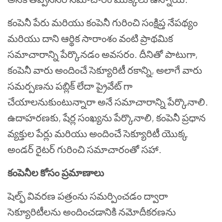
కంపెనీ పేరు మరియు కంపెనీ గురించి సంక్షిప్త నేపథ్యం
మరియు దాని ఆర్థిక సారాంశం వంటి ప్రాథమిక
సమాచారాన్ని పేర్కొనడం అవసరం. దీనితో పాటుగా
,
కంపెనీ వారు అందించే సెక్యూరిటీ రకాన్ని
,
అలాగే వారు
సమర్పణను పబ్లిక్ లేదా ప్రైవేట్‌ గా
చేయాలనుకుంటున్నారా అనే సమాచారాన్ని పేర్కొనాలి.
ఉదాహరణకు
,
షేర్ల
సంఖ్యను పేర్కొనాలి
,
కంపెనీ ప్రధాన
వ్యక్తుల పేర్లు మరియు అందించే సెక్యూరిటీ యొక్క
అండర్ రైటర్ గురించి సమాచారంతో సహా.
కంపెనీల కోసం ప్రమాణాలు
షెల్ఫ్ వివరణ పత్రంను సమర్పించడం ద్వారా
సెక్యూరిటీలను అందించడానికి నమోదీకరణను