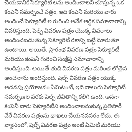
చేయడానికి సెక్యూరిటీ లను అందించాలని చూస్తున్న ఒక
కంపెనీ సమర్పించే పత్రం
,
ఇది కంపెనీ మరియు వారు
అందించే సెక్యూరిటీ ల గురించి అనేక ఆర్థిక సమాచారాన్ని
వివరిస్తుంది. షెల్ఫ్ వివరణ పత్రం యొక్క వివరాలు
అందించబడుతున్న సెక్యూరిటీ రకాన్ని బట్టి మారుతూ
ఉంటాయి
,
అయితే
,
ప్రారంభ వివరణ పత్రం సెక్యూరిటీ
మరియు కంపెనీ గురించి సంక్షిప్త సమాచారాన్ని
అందిస్తుంది
,
అయితే తుది వివరణ పత్రం మరింత లోతైన
అంచనాను అందిస్తుంది. షెల్ఫ్ వివరణ పత్రం యొక్క
అదనపు ప్రయోజనం ఏమిటంటే
,
ఇది నాలుగు సెక్యూరిటీ
సమర్పణల వరకు షెల్ఫ్ జీవితాన్ని కలిగి ఉంది
,
అనగా
కంపెనీ వారు సెక్యూరిటీని అందించాలనుకున్న ప్రతిసారీ
వేరే వివరణ పత్రంను ధాఖలు చేయనవసరం లేదు. ఈ
వ్యాసంలో
,
షెల్ఫ్ వివరణ పత్రం అంటే ఏమిటి మరియు