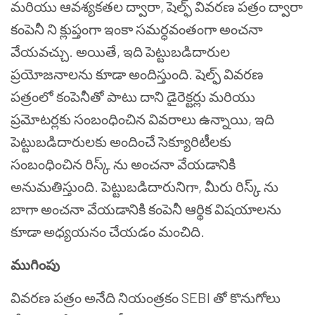
మరియు ఆవశ్యకతల ద్వారా
,
షెల్ఫ్ వివరణ పత్రం ద్వారా
కంపెనీ ని క్లుప్తంగా ఇంకా సమర్ధవంతంగా అంచనా
వేయవచ్చు. అయితే
,
ఇది పెట్టుబడిదారుల
ప్రయోజనాలను కూడా అందిస్తుంది. షెల్ఫ్ వివరణ
పత్రంలో కంపెనీతో పాటు దాని డైరెక్టర్లు మరియు
ప్రమోటర్లకు సంబంధించిన వివరాలు ఉన్నాయి
,
ఇది
పెట్టుబడిదారులకు అందించే సెక్యూరిటీలకు
సంబంధించిన రిస్క్ ను అంచనా వేయడానికి
అనుమతిస్తుంది. పెట్టుబడిదారునిగా
,
మీరు రిస్క్‌ ను
బాగా అంచనా వేయడానికి కంపెనీ ఆర్థిక విషయాలను
కూడా అధ్యయనం చేయడం మంచిది.
ముగింపు
వివరణ పత్రం అనేది నియంత్రకం
SEBI
తో కొనుగోలు