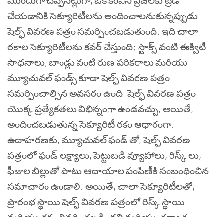
ముందుగా చెప్పినట్లుగా
,
ఒక కంపెనీ ప్రజలకు ట్రేడ్
చేయడానికి సెక్యూరిటీలను అందించాలనుకున్నప్పుడు
షెల్ఫ్ వివరణ పత్రం సమర్పించబడుతుంది. ఇది చాలా
రకాల సెక్యూరిటీలను కవర్ చేస్తుంది
;
స్టాక్స్
వంటి ఈక్విటీ
సాధనాలు
,
బాండ్లు వంటి రుణ పరికరాలు మరియు
మ్యూచువల్ ఫండ్స్
కూడా షెల్ఫ్ వివరణ పత్రం
సమర్పించాల్సిన అవసరం ఉంది. షెల్ఫ్ వివరణ పత్రం
యొక్క ప్రత్యేకతలు విభిన్నంగా ఉండవచ్చు
,
అయితే
,
అందించబడుతున్న సెక్యూరిటీ రకం ఆధారంగా.
ఉదాహరణకు
,
మ్యూచువల్ ఫండ్‌ తో
,
షెల్ఫ్ వివరణ
పత్రంలో ఫండ్ లక్ష్యాలు
,
పెట్టుబడి వ్యూహాలు
,
రిస్క్ లు
,
ఫీజుల బిల్లుతో పాటు ఆదాయాల పంపిణీకి సంబంధించిన
సమాచారం ఉండాలి. అయితే
,
చాలా సెక్యూరిటీలతో
,
ప్రారంభ స్థాయి షెల్ఫ్ వివరణ పత్రంలో రిస్క్ స్థాయి