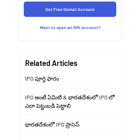
Want to open an NRI account?
Related Articles
IPO పూర్తి ఫారం
IPO అంటే ఏమిటి & భారతదేశంలో IPO లో
ఎలా పెట్టుబడి పెట్టాలి
భారతదేశంలో IPO ప్రాసెస్