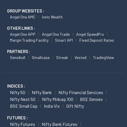
GROUP WEBSITES :
Angel One AMC
Ionic Wealth
OTHER LINKS :
Angel One APP
Angel One Trade
Angel SpeedPro
Margin Trading Facility
Smart API
Fixed Deposit Rates
PARTNERS :
Sensibull
Smallcase
Streak
Vested
TradingView
INDICES :
Nifty 50
Nifty Bank
Nifty Financial Services
Nifty Next 50
Nifty Midcap 100
BSE Sensex
BSE Small Cap
India Vix
Gift Nifty
FUTURES :
Nifty Futures
Nifty Bank Futures