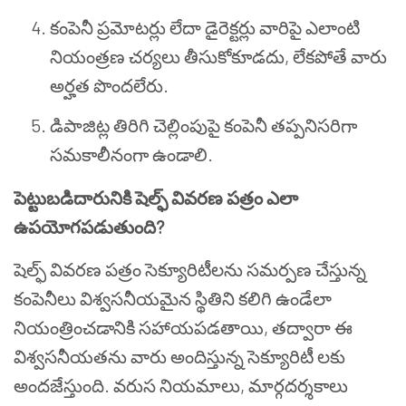
కంపెనీ ప్రమోటర్లు లేదా డైరెక్టర్లు వారిపై ఎలాంటి
నియంత్రణ చర్యలు తీసుకోకూడదు
,
లేకపోతే వారు
అర్హత పొందలేరు.
డిపాజిట్ల తిరిగి చెల్లింపుపై కంపెనీ తప్పనిసరిగా
సమకాలీనంగా ఉండాలి.
పెట్టుబడిదారునికి షెల్ఫ్ వివరణ పత్రం ఎలా
ఉపయోగపడుతుంది
?
షెల్ఫ్ వివరణ పత్రం సెక్యూరిటీలను సమర్పణ చేస్తున్న
కంపెనీలు విశ్వసనీయమైన స్థితిని కలిగి ఉండేలా
నియంత్రించడానికి సహాయపడతాయి
,
తద్వారా ఈ
విశ్వసనీయతను వారు అందిస్తున్న సెక్యూరిటీ లకు
అందజేస్తుంది. వరుస నియమాలు
,
మార్గదర్శకాలు