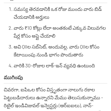
సమస్య తెరవడానికి ఒక రోజు ముందు వారు బిడ్
చేయడానికి అర్హులు
వారు ₹10 కోట్లు లేదా అంతకంటే ఎక్కువ విలువగల
షేర్ల కోసం అప్లై చేయాలి
అవి QIIల సబ్‌సెట్, అందువల్ల, వారు QIIల కోసం
కేటాయింపు నుండి భాగం పొందుతారు
వారికి 30-రోజుల లాక్-ఇన్ వ్యవధి ఉంటుంది
ముగింపు
చివరగా, ఐపిఒల కోసం విస్తృతంగా నాలుగు రకాల
పెట్టుబడిదారులు ఉన్నారని మేము తెలుసుకున్నాము -
రిటైల్ ఇండివిజువల్ ఇన్వెస్టర్లు (ఆర్ఐఐలు), నాన్-