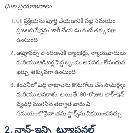
QIIల ప్రయోజనాలు
QII ప్రక్రియను పూర్తి చేయడానికి పట్టే సమయం
ప్రజలకు షేర్లను జారీ చేయడం కంటే తక్కువగా
ఉంటుంది
అప్రూవల్స్ పొందడానికి బ్యాంకర్లు, న్యాయవాదులు
మరియు ఆడిటర్ల పెద్ద బృందం అవసరం లేనందున
ఖర్చు-తక్కువగా ఉంటుంది
కంపెనీలో పెద్ద వాటాలను కొనుగోలు చేసే సామర్థ్యం
మరియు అవకాశం, అయితే, 90-రోజుల లాక్-ఇన్
వ్యవధి ముగిసిన తర్వాత వారు ఏ
సమయంలోనైనా తమ స్టాక్స్‌ను విక్రయించవచ్చు
2. నాన్-ఇన్స్టిట్యూషనల్