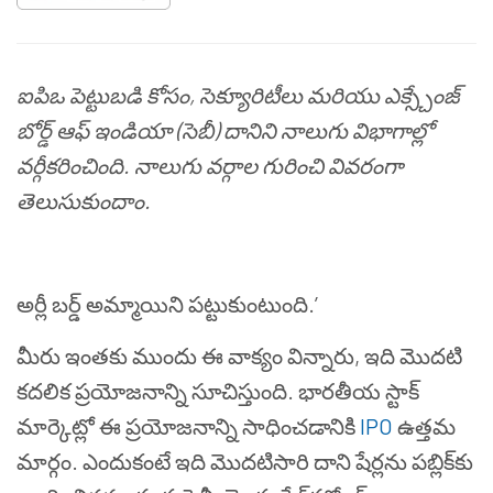
ఐపిఒ పెట్టుబడి కోసం, సెక్యూరిటీలు మరియు ఎక్స్చేంజ్
బోర్డ్ ఆఫ్ ఇండియా (సెబీ) దానిని నాలుగు విభాగాల్లో
వర్గీకరించింది. నాలుగు వర్గాల గురించి వివరంగా
తెలుసుకుందాం.
అర్లీ బర్డ్ అమ్మాయిని పట్టుకుంటుంది.’
మీరు ఇంతకు ముందు ఈ వాక్యం విన్నారు, ఇది మొదటి
కదలిక ప్రయోజనాన్ని సూచిస్తుంది. భారతీయ స్టాక్
మార్కెట్లో ఈ ప్రయోజనాన్ని సాధించడానికి
IPO
ఉత్తమ
మార్గం. ఎందుకంటే ఇది మొదటిసారి దాని షేర్లను పబ్లిక్‌కు