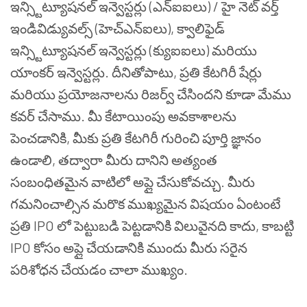
ఇన్స్టిట్యూషనల్ ఇన్వెస్టర్లు (ఎన్ఐఐలు) / హై నెట్ వర్త్
ఇండివిడ్యువల్స్ (హెచ్ఎన్ఐలు), క్వాలిఫైడ్
ఇన్స్టిట్యూషనల్ ఇన్వెస్టర్లు (క్యుఐఐలు) మరియు
యాంకర్ ఇన్వెస్టర్లు. దీనితోపాటు, ప్రతి కేటగిరీ షేర్లు
మరియు ప్రయోజనాలను రిజర్వ్ చేసిందని కూడా మేము
కవర్ చేసాము. మీ కేటాయింపు అవకాశాలను
పెంచడానికి, మీకు ప్రతి కేటగిరీ గురించి పూర్తి జ్ఞానం
ఉండాలి, తద్వారా మీరు దానిని అత్యంత
సంబంధితమైన వాటిలో అప్లై చేసుకోవచ్చు. మీరు
గమనించాల్సిన మరొక ముఖ్యమైన విషయం ఏంటంటే
ప్రతి IPO లో పెట్టుబడి పెట్టడానికి విలువైనది కాదు, కాబట్టి
IPO కోసం అప్లై చేయడానికి ముందు మీరు సరైన
పరిశోధన చేయడం చాలా ముఖ్యం.