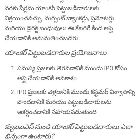
వరకు షేర్లను యాంకర్ పెట్టుబడిదారులకు
విక్రయించవచ్చు. మర్చంట్ బ్యాంకర్లు, ప్రమోటర్లు
మరియు డైరెక్ట్ బంధువులు ఈ కేటగిరీ కింద అప్లై
చేయడానికి అనుమతించబడరు.
యాంకర్ పెట్టుబడిదారుల ప్రయోజనాలు
సమస్య ప్రజలకు తెరవడానికి ముందు IPO కోసం
అప్లై చేయడానికి అవకాశం
IPO ప్రజలకు వెళ్లడానికి ముందు కస్టమర్ విశ్వాసాన్ని
పొందడానికి మరియు పెట్టుబడిదారులను
ఆకర్షించడానికి సహాయపడుతుంది
క్యుఐఐఎస్ నుండి యాంకర్ పెట్టుబడిదారులు ఎలా
భిన్నంగా ఉంటారు?