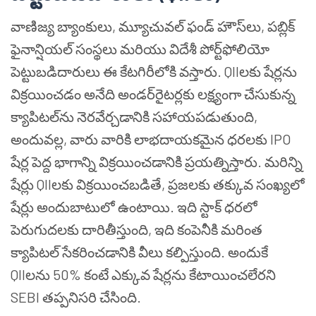
వాణిజ్య బ్యాంకులు, మ్యూచువల్ ఫండ్ హౌస్‌లు, పబ్లిక్
ఫైనాన్షియల్ సంస్థలు మరియు విదేశీ పోర్ట్‌ఫోలియో
పెట్టుబడిదారులు ఈ కేటగిరీలోకి వస్తారు. QIIలకు షేర్లను
విక్రయించడం అనేది అండర్‌రైటర్లకు లక్ష్యంగా చేసుకున్న
క్యాపిటల్‌ను నెరవేర్చడానికి సహాయపడుతుంది,
అందువల్ల, వారు వారికి లాభదాయకమైన ధరలకు IPO
షేర్ల పెద్ద భాగాన్ని విక్రయించడానికి ప్రయత్నిస్తారు. మరిన్ని
షేర్లు QIIలకు విక్రయించబడితే, ప్రజలకు తక్కువ సంఖ్యలో
షేర్లు అందుబాటులో ఉంటాయి. ఇది స్టాక్ ధరలో
పెరుగుదలకు దారితీస్తుంది, ఇది కంపెనీకి మరింత
క్యాపిటల్ సేకరించడానికి వీలు కల్పిస్తుంది. అందుకే
QIIలను 50% కంటే ఎక్కువ షేర్లను కేటాయించలేరని
SEBI తప్పనిసరి చేసింది.