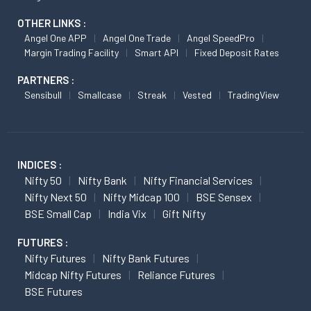
OTHER LINKS :
Angel One APP
Angel One Trade
Angel SpeedPro
Margin Trading Facility
Smart API
Fixed Deposit Rates
PARTNERS :
Sensibull
Smallcase
Streak
Vested
TradingView
INDICES :
Nifty 50
Nifty Bank
Nifty Financial Services
Nifty Next 50
Nifty Midcap 100
BSE Sensex
BSE Small Cap
India Vix
Gift Nifty
FUTURES :
Nifty Futures
Nifty Bank Futures
Midcap Nifty Futures
Reliance Futures
BSE Futures