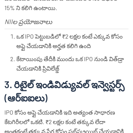
15% ని కలిగి ఉంటాయి.
NIIల ప్రయోజనాలు
ఒక IPO పెట్టుబడిలో ₹2 లక్షల కంటే ఎక్కువ కోసం
అప్లై చేయడానికి అర్హత కలిగి ఉంది
కేటాయింపు తేదీకి ముందు ఒక IPO నుండి విత్‍డ్రా
చేయడానికి ప్రివిలేజ్డ్
3. రిటైల్ ఇండివిడ్యువల్ ఇన్వెస్టర్స్
(ఆర్ఐఐలు)
IPO కోసం అప్లై చేయడానికి ఇది అత్యంత సాధారణ
కేటగిరీలలో ఒకటి. ₹2 లక్షల కంటే తక్కువ లేదా
అంతకంటే తక్కువ షేర్ల కోసం సబ్‌స్క్రయిబ్ చేయడానికి