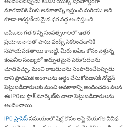
అందించినప్పుడు కంపెనీ యొక్క షేర్‌హోల్డర్‌గా
మారడానికి మీకు అవకాశాన్ని ఇస్తుంది మరియు అది
కూడా ఆకర్షణీయమైన ధర వద్ద అందిస్తుంది.
ఐపిఒలు గత కొన్ని సంవత్సరాలలో ఇతర
ప్రయోజనాలతో పాటు ఫండ్స్ సేకరించడానికి
సహాయపడతాయి కాబట్టి, మీరు ఐపిఒ కోసం వెళ్తున్న
కంపెనీల సంఖ్యలో అద్భుతమైన పెరుగుదలను
చూడవచ్చు. మంచి రాబడులను సంపాదించేటప్పుడు
దాని ప్రాథమిక అంశాలను అర్థం చేసుకోవడానికి నోవైస్
పెట్టుబడిదారులకు మంచి అవకాశాన్ని అందించడం వలన
ఈ IPOలు స్టాక్ మార్కెట్‌కు చాలా పెట్టుబడిదారులను
అందించాయి.
IPO ప్రాసెస్
సమయంలో షేర్ల కోసం అప్లై చేయగల వివిధ