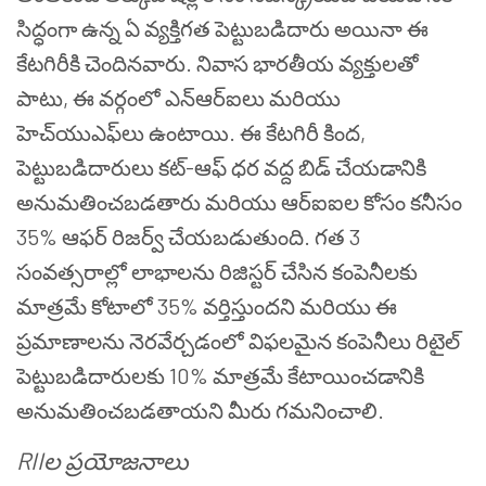
సిద్ధంగా ఉన్న ఏ వ్యక్తిగత పెట్టుబడిదారు అయినా ఈ
కేటగిరీకి చెందినవారు. నివాస భారతీయ వ్యక్తులతో
పాటు, ఈ వర్గంలో ఎన్ఆర్ఐలు మరియు
హెచ్‌యుఎఫ్‌లు ఉంటాయి. ఈ కేటగిరీ కింద,
పెట్టుబడిదారులు కట్-ఆఫ్ ధర వద్ద బిడ్ చేయడానికి
అనుమతించబడతారు మరియు ఆర్ఐఐల కోసం కనీసం
35% ఆఫర్ రిజర్వ్ చేయబడుతుంది. గత 3
సంవత్సరాల్లో లాభాలను రిజిస్టర్ చేసిన కంపెనీలకు
మాత్రమే కోటాలో 35% వర్తిస్తుందని మరియు ఈ
ప్రమాణాలను నెరవేర్చడంలో విఫలమైన కంపెనీలు రిటైల్
పెట్టుబడిదారులకు 10% మాత్రమే కేటాయించడానికి
అనుమతించబడతాయని మీరు గమనించాలి.
RIIల ప్రయోజనాలు