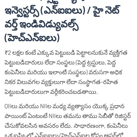
ఇన్వెస్టర్స్ (ఎన్ఐఐలు) / హై నెట్
వర్త్ ఇండివిడ్యువల్స్
(హెచ్ఎన్ఐలు)
₹2 లక్షల కంటే ఎక్కువ పెట్టుబడి పెట్టాలనుకునే వ్యక్తిగత
పెట్టుబడిదారులు లేదా సంస్థలు (పెద్ద ట్రస్టులు, పెద్ద
కంపెనీలు మరియు ఇలాంటి సంస్థలు) వరుసగా అధిక
నికర విలువగల వ్యక్తులుగా లేదా సంస్థాగత-రహిత
పెట్టుబడిదారులుగా వర్గీకరించబడతాయి.
QIIలు మరియు NIIల మధ్య వ్యత్యాసం యొక్క ప్రధాన
పాయింట్ ఏంటంటే NIIలు తమను తాము సెబీతో రిజిస్టర్
చేసుకోవలసిన అవసరం లేదు. సాధారణంగా, కంపెనీలు
ఒక ఐపిఒలో ఎన్ఐఐలు/హెచ్ఎన్ఐల కోసం ఆఫర్‌లో