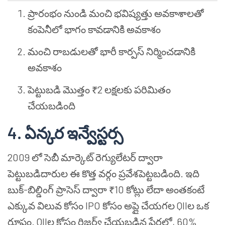
ప్రారంభం నుండి మంచి భవిష్యత్తు అవకాశాలతో
కంపెనీలో భాగం కావడానికి అవకాశం
మంచి రాబడులతో భారీ కార్పస్ నిర్మించడానికి
అవకాశం
పెట్టుబడి మొత్తం ₹2 లక్షలకు పరిమితం
చేయబడింది
4. ఏన్కర ఇన్వేస్టర్స
2009 లో సెబీ మార్కెట్ రెగ్యులేటర్ ద్వారా
పెట్టుబడిదారుల ఈ కొత్త వర్గం ప్రవేశపెట్టబడింది. ఇది
బుక్-బిల్డింగ్ ప్రాసెస్ ద్వారా ₹10 కోట్లు లేదా అంతకంటే
ఎక్కువ విలువ కోసం IPO కోసం అప్లై చేయగల QIIల ఒక
రూపం. QIIల కోసం రిజర్వ్ చేయబడిన షేర్లలో, 60%