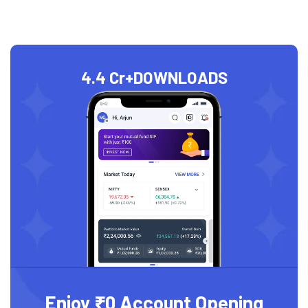
4.4 Cr+
DOWNLOADS
Enjoy ₹0 Account Opening