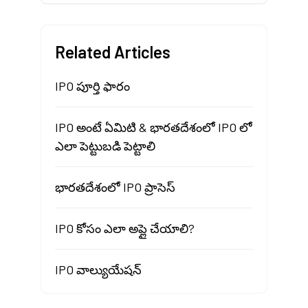
Related Articles
IPO పూర్తి ఫారం
IPO అంటే ఏమిటి & భారతదేశంలో IPO లో
ఎలా పెట్టుబడి పెట్టాలి
భారతదేశంలో IPO ప్రాసెస్
IPO కోసం ఎలా అప్లై చేయాలి?
IPO వాల్యుయేషన్