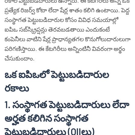
రకాల పెట్టుబడిదారులు ఉన్నారు. ఈ కేటగిరీలు అన్నీ ఒక
ప్రత్యేక రిజర్వ్ కోటా లేదా షేర్ల శాతం కలిగి ఉంటాయి. పెద్ద
సంస్థాగత పెట్టుబడిదారుల కోసం వివిధ సమయాల్లో
ఐపిఒ సబ్‌స్క్రిప్షన్లు తెరవబడతాయి ఎందుకంటే
కంపెనీలు వాటిని షేర్ల ప్రాధాన్యతగల కొనుగోలుదారులుగా
పరిగణిస్తాయి. ఈ కేటగిరీలు అన్నింటినీ వివరంగా అర్థం
చేసుకుందాం.
ఒక ఐపిఒలో పెట్టుబడిదారుల
రకాలు
1. సంస్థాగత పెట్టుబడిదారులు లేదా
అర్హత కలిగిన సంస్థాగత
పెట్టుబడిదారులు (QIIలు)