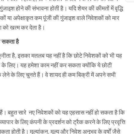
गुंजाइश
होने
की
संभावना
होती
है।
यदि
शेयर
की
कीमतों
में
वृद्धि
कों
या
अपेक्षाकृत
कम
पूंजी
की गुंजाइश
वाले
निवेशकों
को मार
श
को
खत्म कर
देता
है।
ो
सकता
है
्रीता
है
,
इसका
मतलब
यह
नहीं
है
कि
छोटे
निवेशकों
को
भी
यह
भ
के
लिए।
यह
हमेशा
काम
नहीं
कर
सकता
क्योंकि
ये
छोटी
क
लेने
के
लिए
चुनते
हैं।
वे
शायद ही
कम
बिक्री
में
अपने
सभी
हैं। बहुत सारे
नए
निवेशकों
को यह
एहसास
नहीं
हो
सकता
है
कि
व्यापार
के
लिए
कंपनी
के
प्रदर्शन
को
ट्रैक
करने
के
लिए
प्रवृत्ति
यकता
होती
है।
मूल्यांकन
,
मूल्य
और
निवेश
अनुभव
के
वर्षों
जैसे