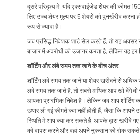
दूसरे
परिदृश्य
में
,
यदि
एक्सवाईजेड
शेयर
की
कीमत
15
लिए
उच्च
शेयर
मूल्य
पर
5
शेयरों
को
पुनर्खरीद
करना
ह
रूप
से
ज्यादा
है।
जब
प्रसिद्ध
निवेशक
शार्ट सेल करते
हैं
,
तो
यह
अक्सर
बाजार
में
अवरोधों
को
उजागर
करता
है
,
लेकिन
यह
हर
शॉर्टिंग
और
लंबे
समय
तक
जाने
के
बीच
अंतर
शॉर्टिंग
लंबे
समय
तक
जाने
या
शेयर
खरीदने
से
अधिक
लंबे
समय
तक
जाते
हैं
,
तो
सबसे
अधिक
आप
खो
देंगे
वो
आपका
प्रारंभिक
निवेश
है।
लेकिन
जब
आप
शॉर्टिंग
क
उधार
ली
गई
कीमतें
कम
नहीं
होती
हैं
,
जैसा
कि
आपने
उ
स्थिति
में
आप
क्या
कर
सकते
हैं
,
आपके द्वारा खरीदे ग
को वापस करने और वहां अपने नुकसान को रोक सकते 