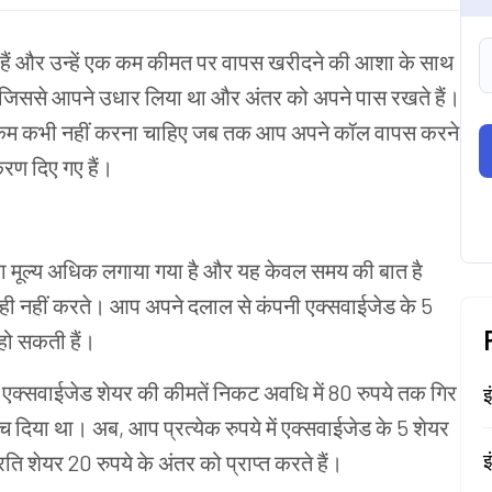
हैं
और
उन्हें
एक
कम
कीमत
पर
वापस
खरीदने
की
आशा
के
साथ
ैं जिससे आपने उधार
लिया था
और
अंतर
को
अपने पास रखते
हैं।
कम
कभी
नहीं
करना
चाहिए
जब
तक
आप
अपने
कॉल
वापस
करने
ीकरण
दिए
गए
हैं।
ा मूल्य अधिक लगाया गया
है
और
यह
केवल
समय
की
बात
है
ही
नहीं करते
।
आप
अपने
दलाल
से
कंपनी
एक्सवाईजेड के
5
हो
सकती
हैं।
एक्सवाईजेड
शेयर
की
कीमतें
निकट
अवधि
में
80
रुपये
तक
गिर
इ
ेच
दिया
था।
अब
,
आप
प्रत्येक
रुपये
में
एक्सवाईजेड
के
5
शेयर
इ
रति
शेयर
20
रुपये
के
अंतर
को
प्राप्त
करते
हैं।