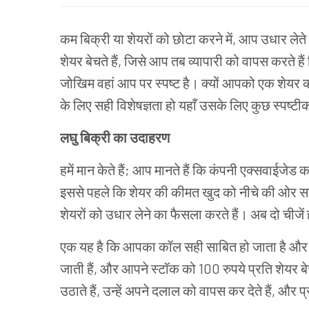
कम
बिक्री
या
शेयरों
को
छोटा
करने
में
,
आप
उधार
लेते
शेयर
बेचते
हैं
,
जिसे
आप
तब
व्यापारी को वापस करते ह
जोखिम
वहां
आप
पर
स्पष्ट
है।
क्यों
आपको
एक
शेयर
के
लिए
सही
विशेषज्ञता
हो यहाँ
उसके
लिए
कुछ
स्पष्ट
लघु
बिक्री
का
उदाहरण
हमें
मान केते हैं
;
आप
मानते
हैं
कि
कंपनी एक्सवाईजेड क
इससे
पहले कि
शेयर
की
कीमत
खुद
को
नीचे
की
ओर
स
शेयरों
को
उधार
लेने
का
फैसला
करते
हैं।
अब
दो
चीजें
एक
यह
है
कि
आपका
कॉल
सही
साबित
हो
जाता
है
और
जाती
हैं
,
और
आपने
स्टॉक
को
100
रुपये
प्रति
शेयर
ब
उठाते
हैं
,
उन्हें
अपने
दलाल
को
वापस
कर
देते
हैं
,
और
प्