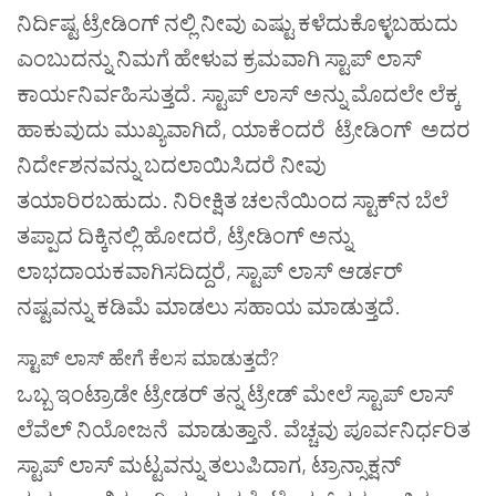
ನಿರ್ದಿಷ್ಟ
ಟ್ರೇಡಿಂಗ್
ನಲ್ಲಿ
ನೀವು
ಎಷ್ಟು
ಕಳೆದುಕೊಳ್ಳಬಹುದು
ಎಂಬುದನ್ನು
ನಿಮಗೆ
ಹೇಳುವ
ಕ್ರಮವಾಗಿ
ಸ್ಟಾಪ್
ಲಾಸ್
ಕಾರ್ಯನಿರ್ವಹಿಸುತ್ತದೆ
.
ಸ್ಟಾಪ್
ಲಾಸ್
ಅನ್ನು
ಮೊದಲೇ
ಲೆಕ್ಕ
ಹಾಕುವುದು
ಮುಖ್ಯವಾಗಿದೆ
,
ಯಾಕೆಂದರೆ
ಟ್ರೇಡಿಂಗ್
ಅದರ
ನಿರ್ದೇಶನವನ್ನು
ಬದಲಾಯಿಸಿದರೆ
ನೀವು
ತಯಾರಿರಬಹುದು
.
ನಿರೀಕ್ಷಿತ
ಚಲನೆಯಿಂದ
ಸ್ಟಾಕ್
ನ
ಬೆಲೆ
ತಪ್ಪಾದ
ದಿಕ್ಕಿನಲ್ಲಿ
ಹೋದರೆ
,
ಟ್ರೇಡಿಂಗ್ ಅನ್ನು
ಲಾಭದಾಯಕವಾಗಿಸದಿದ್ದರೆ
,
ಸ್ಟಾಪ್
ಲಾಸ್
ಆರ್ಡರ್
ನಷ್ಟವನ್ನು
ಕಡಿಮೆ
ಮಾಡಲು
ಸಹಾಯ
ಮಾಡುತ್ತದೆ
.
ಸ್ಟಾಪ್
ಲಾಸ್
ಹೇಗೆ
ಕೆಲಸ
ಮಾಡುತ್ತದೆ
?
ಒಬ್ಬ
ಇಂಟ್ರಾಡೇ
ಟ್ರೇಡರ್
ತನ್ನ
ಟ್ರೇಡ್
ಮೇಲೆ
ಸ್ಟಾಪ್
ಲಾಸ್
ಲೆವೆಲ್
ನಿಯೋಜನೆ
ಮಾಡುತ್ತಾನೆ
.
ವೆಚ್ಚವು
ಪೂರ್ವನಿರ್ಧರಿತ
ಸ್ಟಾಪ್
ಲಾಸ್
ಮಟ್ಟವನ್ನು
ತಲುಪಿದಾಗ
,
ಟ್ರಾನ್ಸಾಕ್ಷನ್