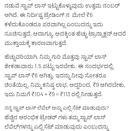
ನಡುವೆ
ಸ್ಟಾಪ್
ಲಾಸ್
ಇಟ್ಟುಕೊಳ್ಳುವುದು
ಉತ್ತಮ
ನಂಬರ್
ಆಗಿದೆ
.
ಈ
ನಿರ್ದಿಷ್ಟ
ಟ್ರೇಡಿಂಗ್ ನ
ಮೇಲೆ
₹6
ಕಳೆದುಕೊಂಡರೂ
ಪರವಾಗಿಲ್ಲ
ಎಂಬುದನ್ನು
ಇದು
ಸೂಚಿಸುತ್ತದೆ
,
ಆದಾಗ್ಯೂ
,
ಅದಕ್ಕಿಂತ
ಹೆಚ್ಚು
ಟ್ರಾನ್ಸಾಕ್ಷನ್
ಆದರೆ
ಮುಕ್ತಾಯಕ್ಕೆ
ಕಾರಣವಾಗುತ್ತದೆ
.
ಹೆಚ್ಚುವರಿಯಾಗಿ
,
ನಿಮ್ಮ
ಗುರಿ
ಮೊತ್ತವು
ಸ್ಟಾಪ್
ಲಾಸ್
ಶೇಕಡಾವಾರು
1.5
ಪಟ್ಟು
ಇರಬೇಕು
.
ಈ
ಸಂದರ್ಭದಲ್ಲಿ
,
ಸ್ಟಾಪ್
ಲಾಸ್
₹6
ಆಗಿತ್ತು
,
ಇದನ್ನು
ನೀವು
ಸೋತರೂ
ಚಿಂತೆಯಿಲ್ಲ
.
ನಿಮ್ಮ
ಕನಿಷ್ಠ
ಲಾಭ
,
ಆದ್ದರಿಂದ
, ₹9
ಆಗಿರಬೇಕು
,
ಇದು
ನಿಮಗೆ
₹104 + ₹9 = ₹113
ರಲ್ಲಿ
ನೀಡುತ್ತದೆ
.
ನನ್ನ
ಸ್ಟಾಪ್
ಲಾಸ್
ಲೆವೆಲ್
ಅನ್ನು
ಎಲ್ಲಿ
ಸೆಟ್
ಮಾಡುವುದು
?
ಹೆಚ್ಚಿನ
ಆರಂಭಿಕ
ಟ್ರೇಡರ್
ಗಳು
ತಮ್ಮ
ಸ್ಟಾಪ್
ಲಾಸ್
ಲೆವೆಲ್
ಗಳನ್ನು
ಎಲ್ಲಿ
ಸೆಟ್
ಮಾಡುವುದು
ಎಂಬುದನ್ನು