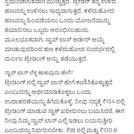
ಸ್ವಯಂಚಾಲಿತವಾಗಿ
ಮುಚ್ಚುತ್ತದೆ
.
ಟ್ರೇಡರ್
ತನ್ನ
ಉಳಿದ
ಹಣವನ್ನು
ಉಳಿಸಲು
ಸಾಧ್ಯವಾಗುತ್ತದೆ
.
ಕಳೆದುಹೋದ
ಹಣವನ್ನು
ಹಿಂಪಡೆಯಲು
ಒಂದು
ಯೋಜನೆಯನ್ನು
ತಯಾರಿಸಲು
ಒಬ್ಬರು
ಆರಂಭಿಸಬಹುದು
.
ಮೂಲಭೂತವಾಗಿ
,
ಸ್ಟಾಪ್
ಲಾಸ್
ಆರ್ಡರ್
ಆಯ್ಕೆ
ಮಾಡುವುದರಿಂದ
ಹಣ
ಕಳೆದುಹೋದ
ಸಂದರ್ಭದಲ್ಲಿ
ದುರ್ಬಲ
ಟ್ರೇಡಿಂಗ್
ಅನ್ನು
ತಡೆಯುತ್ತದೆ
.
ಸ್ಟಾಪ್
ಲಾಸ್
ಲೆಕ್ಕ
ಹಾಕುವುದು
ಹೇಗೆ
?
ಟ್ರೇಡಿಂಗ್
ನಲ್ಲಿ
ಸ್ಟಾಪ್
ಲಾಸ್
ಹೇಗೆ
ಕಾಣಿಸಿಕೊಳ್ಳುತ್ತದೆ
ಎಂಬುದನ್ನು
ಅರ್ಥಮಾಡಿಕೊಳ್ಳಲು
ಒಂದು
ಉದಾಹರಣೆಯನ್ನು
ತೆಗೆದುಕೊಳ್ಳಿ
.
ನೀವು
ಸದ್ಯಕ್ಕೆ
₹104
ರಲ್ಲಿ
ಟ್ರೇಡಿಂಗ್
ಮಾಡುವ
ಸ್ಟಾಕ್
ಖರೀದಿಸಲು
ಬಯಸಿದರೆ
,
ಈಗ
ನೀವು
ನಿಮ್ಮ
ಸ್ಟಾಪ್
ಲಾಸ್
ಎಲ್ಲಿ
ಇಡಲು
ಬಯಸುತ್ತೀರಿ
ಎಂಬುದನ್ನು
ನಿರ್ಧರಿಸಬೇಕು
. ₹98
ರಲ್ಲಿ
ಮತ್ತು
₹100
ರ