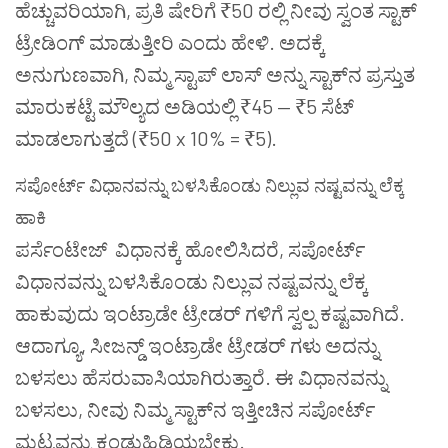
ಹೆಚ್ಚುವರಿಯಾಗಿ
,
ಪ್ರತಿ
ಷೇರಿಗೆ
₹50
ರಲ್ಲಿ
ನೀವು
ಸ್ವಂತ
ಸ್ಟಾಕ್
ಟ್ರೇಡಿಂಗ್
ಮಾಡುತ್ತೀರಿ
ಎಂದು
ಹೇಳಿ
.
ಅದಕ್ಕೆ
ಅನುಗುಣವಾಗಿ
,
ನಿಮ್ಮ
ಸ್ಟಾಪ್
ಲಾಸ್
ಅನ್ನು
ಸ್ಟಾಕ್
ನ
ಪ್ರಸ್ತುತ
ಮಾರುಕಟ್ಟೆ
ಮೌಲ್ಯದ
ಅಡಿಯಲ್ಲಿ
₹45 — ₹5
ಸೆಟ್
ಮಾಡಲಾಗುತ್ತದೆ
(₹50 x 10% = ₹5).
ಸಪೋರ್ಟ್
ವಿಧಾನವನ್ನು
ಬಳಸಿಕೊಂಡು
ನಿಲ್ಲುವ
ನಷ್ಟವನ್ನು
ಲೆಕ್ಕ
ಹಾಕಿ
ಪರ್ಸೆಂಟೇಜ್
ವಿಧಾನಕ್ಕೆ
ಹೋಲಿಸಿದರೆ
,
ಸಪೋರ್ಟ್
ವಿಧಾನವನ್ನು
ಬಳಸಿಕೊಂಡು
ನಿಲ್ಲುವ
ನಷ್ಟವನ್ನು
ಲೆಕ್ಕ
ಹಾಕುವುದು
ಇಂಟ್ರಾಡೇ
ಟ್ರೇಡರ್
ಗಳಿಗೆ
ಸ್ವಲ್ಪ
ಕಷ್ಟವಾಗಿದೆ
.
ಆದಾಗ್ಯೂ
,
ಸೀಜನ್ಡ್
ಇಂಟ್ರಾಡೇ
ಟ್ರೇಡರ್
ಗಳು
ಅದನ್ನು
ಬಳಸಲು
ಹೆಸರುವಾಸಿಯಾಗಿರುತ್ತಾರೆ
.
ಈ
ವಿಧಾನವನ್ನು
ಬಳಸಲು
,
ನೀವು
ನಿಮ್ಮ
ಸ್ಟಾಕ್
ನ
ಇತ್ತೀಚಿನ
ಸಪೋರ್ಟ್
ಮಟ್ಟವನ್ನು
ಕಂಡುಹಿಡಿಯಬೇಕು
.