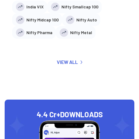
India VIX
Nifty Smallcap 100
Nifty Midcap 100
Nifty Auto
Nifty Pharma
Nifty Metal
VIEW ALL
4.4 Cr+
DOWNLOADS