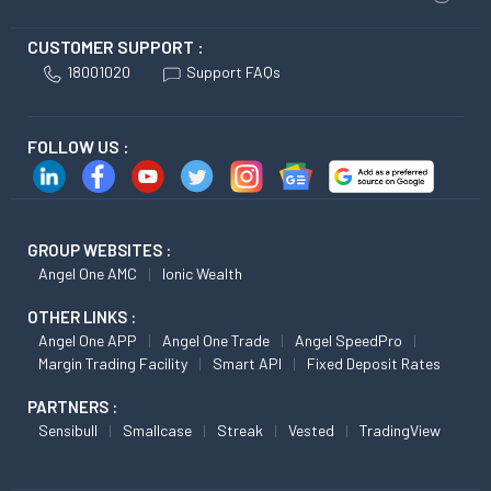
CUSTOMER SUPPORT :
18001020
Support FAQs
FOLLOW US :
GROUP WEBSITES :
Angel One AMC
Ionic Wealth
OTHER LINKS :
Angel One APP
Angel One Trade
Angel SpeedPro
Margin Trading Facility
Smart API
Fixed Deposit Rates
PARTNERS :
Sensibull
Smallcase
Streak
Vested
TradingView