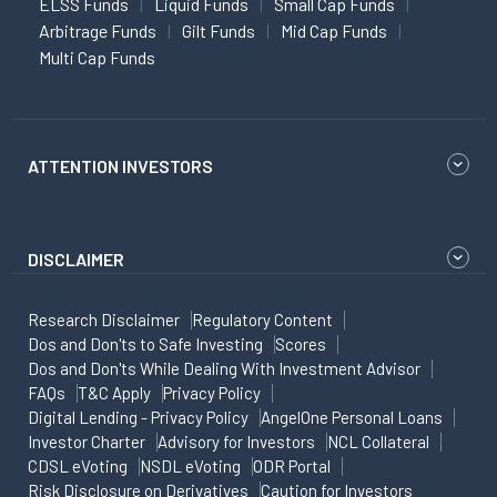
ELSS Funds
Liquid Funds
Small Cap Funds
Arbitrage Funds
Gilt Funds
Mid Cap Funds
Multi Cap Funds
ATTENTION INVESTORS
DISCLAIMER
Research Disclaimer
Regulatory Content
Dos and Don'ts to Safe Investing
Scores
Dos and Don'ts While Dealing With Investment Advisor
FAQs
T&C Apply
Privacy Policy
Digital Lending - Privacy Policy
AngelOne Personal Loans
Investor Charter
Advisory for Investors
NCL Collateral
CDSL eVoting
NSDL eVoting
ODR Portal
Risk Disclosure on Derivatives
Caution for Investors