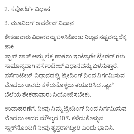
2.
ಸಪೋರ್ಟ್
ವಿಧಾನ
3.
ಮೂವಿಂಗ್
ಅವರೇಜ್
ವಿಧಾನ
ಶೇಕಡಾವಾರು
ವಿಧಾನವನ್ನು
ಬಳಸಿಕೊಂಡು
ನಿಲ್ಲುವ
ನಷ್ಟವನ್ನು
ಲೆಕ್ಕ
ಹಾಕಿ
ಸ್ಟಾಪ್
ಲಾಸ್
ಅನ್ನು
ಲೆಕ್ಕ
ಹಾಕಲು
ಇಂಟ್ರಾಡೇ
ಟ್ರೇಡರ್
ಗಳು
ಸಾಮಾನ್ಯವಾಗಿ
ಪರ್ಸೆಂಟೇಜ್
ವಿಧಾನವನ್ನು
ಬಳಸುತ್ತಾರೆ
.
ಪರ್ಸೆಂಟೇಜ್
ವಿಧಾನದಲ್ಲಿ
,
ಟ್ರೇಡಿಂಗ್ ನಿಂದ
ನಿರ್ಗಮಿಸುವ
ಮೊದಲು
ಅವರು
ಕಳೆದುಕೊಳ್ಳಲು
ತಯಾರಿಸಿದ
ಸ್ಟಾಕ್
ಬೆಲೆಯ
ಶೇಕಡಾವಾರು
ನಿಯೋಜಿಸಬೇಕು
.
ಉದಾಹರಣೆಗೆ
,
ನೀವು
ನಿಮ್ಮ
ಟ್ರೇಡಿಂಗ್
ನಿಂದ
ನಿರ್ಗಮಿಸುವ
ಮೊದಲು
ಅದರ
ಮೌಲ್ಯದ
10%
ಕಳೆದುಕೊಳ್ಳುವ
ಸ್ಟಾಕ್
ನೊಂದಿಗೆ
ನೀವು
ತೃಪ್ತರಾಗಿದ್ದೀರಿ
ಎಂದು
ಭಾವಿಸಿ
.