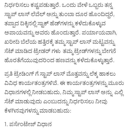
ನಿರ್ಧರಿಸಲು
ಕಷ್ಟಪಡುತ್ತಾರೆ
.
ಒಂದು
ವೇಳೆ
ಒಬ್ಬರು
ತನ್ನ
ಸ್ಟಾಪ್
ಲಾಸ್
ಲೆವೆಲ್
ಅನ್ನು
ತುಂಬಾ
ದೂರ
ಹೊಂದಿದ್ದರೆ
,
ತಪ್ಪಾದ
ದಿಕ್ಕಿನಲ್ಲಿ
ಸ್ಟಾಕ್
ಹೆಡ್
ಗಳನ್ನು
ಕಳೆದುಕೊಳ್ಳುವ
ಅಪಾಯವನ್ನು
ಅವರು
ಹೊಂದುತ್ತಾರೆ
.
ಪರ್ಯಾಯವಾಗಿ
,
ಖರೀದಿ
ಬೆಲೆಯ
ಹತ್ತಿರಕ್ಕೆ
ತಮ್ಮ
ಸ್ಟಾಪ್
ಲಾಸ್
ಮಟ್ಟವನ್ನು
ಸೆಟ್
ಮಾಡಿದ
ಟ್ರೇಡರ್
ಗಳು
ತಮ್ಮ
ಟ್ರೇಡ್‌ಗಳನ್ನು
ಬೇಗನೆ
ಹೊರತೆಗೆಯುವುದರಿಂದ
ಹಣವನ್ನು
ಕಳೆದುಕೊಳ್ಳುತ್ತಾರೆ
.
ಪ್ರತಿ
ಟ್ರೇಡಿಂಗ್
ಗೆ
ಸ್ಟಾಪ್
ಲಾಸ್
ಮೊತ್ತವನ್ನು
ಲೆಕ್ಕ
ಹಾಕಲು
ವಿವಿಧ
ಕಾರ್ಯತಂತ್ರಗಳಿವೆ
.
ಈ
ಕಾರ್ಯತಂತ್ರಗಳನ್ನು
ಮೂರು
ವಿಧಾನಗಳಲ್ಲಿ
ನೀಡಬಹುದು
,
ನಿಮ್ಮ
ಸ್ಟಾಪ್
ಲಾಸ್
ಅನ್ನು
ಎಲ್ಲಿ
ಸೆಟ್
ಮಾಡುವುದು
ಎಂಬುದನ್ನು
ನಿರ್ಧರಿಸಲು
ನೀವು
ಕೆಳಗಿನವುಗಳನ್ನು
ಮಾಡಬಹುದು
:
1.
ಪರ್ಸೆಂಟೇಜ್
ವಿಧಾನ