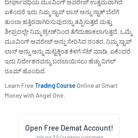
ದೀರ್ಘಾವಧಿಯ
ಮೂವಿಂಗ್
ಅವರೇಜ್
ಉತ್ತಮವಾಗಿದೆ
ಏಕೆಂದರೆ
ಇದು
ನಿಮ್ಮ
ಸ್ಟಾಪ್
ಲಾಸ್
ಅನ್ನು
ಸ್ಟಾಕ್
ಬೆಲೆಗೆ
ತುಂಬಾ
ಹತ್ತಿರವಾಗಿರಿಸುವುದನ್ನು
ತಪ್ಪಿಸುತ್ತದೆ
ಮತ್ತು
ಶೀಘ್ರದಲ್ಲೇ
ನಿಮ್ಮ
ಟ್ರೇಡ್
ನಿಂದ
ತೆಗೆದುಹಾಕಲಾಗುತ್ತದೆ
.
ಒಮ್ಮೆ
ಮೂವಿಂಗ್
ಅವರೇಜ್
ಅನ್ನು
ಸೇರಿಸಿದ
ನಂತರ
,
ನಿಮ್ಮ
ಸ್ಟಾಪ್
ಲಾಸ್
ಅನ್ನು
ಅನ್ನು
ಮಟ್ಟಕ್ಕಿಂತ
ಕೆಳಗೆ
ಸೆಟ್
ಮಾಡಿ
,
ಏಕೆಂದರೆ
ಇದು
ನಿರ್ದೇಶನವನ್ನು
ಬದಲಾಯಿಸಲು
ಹೆಚ್ಚು
ವಿಗಲ್
ರೂಮ್
ಹೊಂದಿದೆ
.
Learn Free
Trading Course
Online at Smart
Money with Angel One.
Open Free Demat Account!
Join our 3.5 Cr+ happy customers