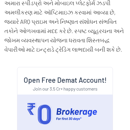
અમારા સ્પીડપ્રો અને મોબાઇલ પ્લેટફોર્મ ઝડપી
અમલીકરણ માટે ઑપ્ટિમાઇઝ કરવામાં આવ્યા છે,
જ્યારે ARQ પ્રાઇમ અને નિષ્ણાત સંશોધન સંભવિત
તકોને ઓળખવામાં મદદ કરે છે. સ્પષ્ટ વ્યૂહરચના અને
જોખમ વ્યવસ્થાપન યોજના ધરાવતા શિસ્તબદ્ધ
વેપારીઓ માટે ઇન્ટ્રાડે ટ્રેડિંગ લાભદાયી બની શકે છે.
Open Free Demat Account!
Join our 3.5 Cr+ happy customers