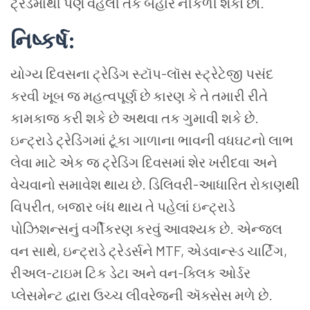
ટ્રેડમાંથી
પણ
વહેલી
તકે
બહાર
નીકળી
શકો
છો
.
નિષ્કર્ષ
:
યોગ્ય
દિવસના
ટ્રેડિંગ
સ્ટૉપ
-
લૉસ
સ્ટ્રેટેજી
પસંદ
કરવી
ખૂબ
જ
મહત્વપૂર્ણ
છે
કારણ
કે
તે
તમારી
રીતે
કામકાજ
કરી
શકે
છે
અથવા
તક
ગુમાવી
શકે
છે
.
ઇન્ટ્રાડે ટ્રેડિંગમાં ટૂંકા ગાળાના ભાવની વધઘટનો લાભ
લેવા માટે એક જ ટ્રેડિંગ દિવસમાં શેર ખરીદવા અને
વેચવાનો સમાવેશ થાય છે. ડિલિવરી-આધારિત રોકાણથી
વિપરીત, બજાર બંધ થાય તે પહેલાં ઇન્ટ્રાડે
પોઝિશન્સનું વર્ગીકરણ કરવું આવશ્યક છે. એન્જલ
વન સાથે, ઇન્ટ્રાડે ટ્રેડર્સને MTF, એડવાન્સ્ડ ચાર્ટિંગ,
રીઅલ-ટાઇમ ટિક ડેટા અને વન-ક્લિક ઓર્ડર
પ્લેસમેન્ટ દ્વારા ઉચ્ચ લીવરેજની ઍક્સેસ મળે છે.