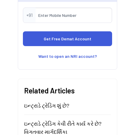
+91
Want to open an NRI account?
Related Articles
ઇન્ટ્રાડે ટ્રેડિંગ શું છે?
ઇન્ટ્રાડે ટ્રેડિંગ કેવી રીતે કાર્ય કરે છે?
વિગતવાર માર્ગદર્શિકા