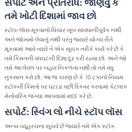
સપોર્ટ
અને
પ્રતિરોધ
:
જાણવું
કે
તમે
ખોટી
દિશામાં
જાવ
છો
સ્ટૉપ
-
લૉસ
મૂકવાનો
વિચાર
ખૂબ
સાવધાનીપૂર્વક
નથી
અને
જોખમો
લેવાનું
નથી
પરંતુ
જ્યારે
યોગ્ય
રીતે
મૂકવામાં
આવે
ત્યારે
તે
એક
સૂચક
તરીકે
કાર્ય
કરે
છે
કે
તમે
કિંમતની
વધઘટની
દિશા
દૂર
કરી
રહ્યા છો
.
અને
જો
તમે
આ
લેવલ
પર
બહાર
નિકળતા
નથી
તો
તમે
વધુ
નુકસાન
કરો
છો
.
આ
જ
કારણ
છે
કે
10
ટકાનો
નિયમ
સ્ટૉકની
કિંમતો
પર
ઘટાડા
પછી
રિકવર
કરવામાં
કેટલાક
મેનોવરિંગ
જગ્યા
આપવામાં
મદદ
કરે
છે
.
સપોર્ટ
:
સ્વિંગ
લો
નીચે
સ્ટૉપ
લૉસ
અન્ય
વ્યૂહરચના
સૂચવે
છે
જ્યારે
તમે
એક
સ્ટૉક