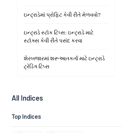
ઇન્ટ્રાડેમાં પ્રોફિટ કેવી રીતે મેળવવો?
ઇન્ટ્રાડે સ્ટૉક ટિપ્સ: ઇન્ટ્રાડે માટે
સ્ટૉક્સ કેવી રીતે પસંદ કરવા
શેરબજારમાં શરૂઆતકર્તા માટે ઇન્ટ્રાડે
ટ્રેડિંગ ટિપ્સ
All Indices
Top Indices