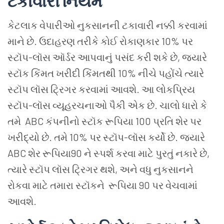
ટકાવારી
નિયમ
કેટલાક
વેપારીઓ
નુકસાનની
ટકાવારી
નક્કી
કરવામાં
માને
છે
.
ઉદાહરણ
તરીકે
કોઈ
રોકાણકાર
10%
પર
સ્ટૉપ
-
લૉસ
ઑર્ડર
આપવાનું
પસંદ
કરી
શકે
છે
,
જ્યારે
સ્ટૉક
કિંમત
ખરીદી
કિંમતથી
10%
નીચે
પહોંચે
ત્યારે
સ્ટૉપ
લૉસ
ટ્રિગર
કરવામાં
આવશે
.
આ
લોકપ્રિય
સ્ટૉપ
-
લૉસ
વ્યૂહરચનાઓ પૈકી
એક
છે
.
ચાલો
ધારો કે
તમે
ABC
કંપનીનો
સ્ટૉક
રૂપિયા
100
પ્રતિ
શેર
પર
ખરીદ્યો
છે
.
તમે
10%
પર
સ્ટૉપ
-
લૉસ
કર્યો
છે
.
જ્યારે
ABC
શેર
રૂપિયા
90
ને
સ્પર્શ
કરવા
માટે
પુરતું
નકારે
છે
,
ત્યારે
સ્ટૉપ
લૉસ
ટ્રિગર
થશે
,
અને
વધુ
નુકસાનને
રોકવા
માટે
તમારા
સ્ટૉકને
રૂપિયા
90
પર
વેચવામાં
આવશે
.