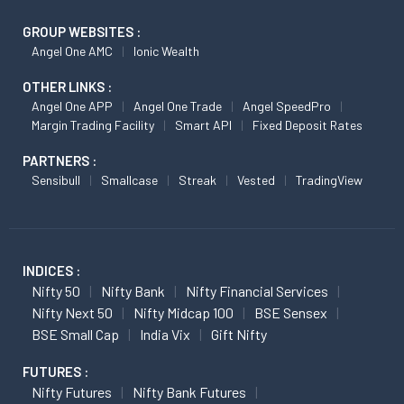
GROUP WEBSITES :
Angel One AMC
Ionic Wealth
OTHER LINKS :
Angel One APP
Angel One Trade
Angel SpeedPro
Margin Trading Facility
Smart API
Fixed Deposit Rates
PARTNERS :
Sensibull
Smallcase
Streak
Vested
TradingView
INDICES :
Nifty 50
Nifty Bank
Nifty Financial Services
Nifty Next 50
Nifty Midcap 100
BSE Sensex
BSE Small Cap
India Vix
Gift Nifty
FUTURES :
Nifty Futures
Nifty Bank Futures