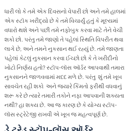
ધારી લો
કે
તમે
એક
દિવસનો
વેપારી
છો
અને
તમે
હાલમાં
એક
સ્ટૉક
ખરીદ્યો
છે
કે
તમે
વિચાર્યું
હતું
કે
મૂલ્યમાં
વધારો
થશે
અને
પછી
તમે
નફોબુક
કરવા
માટે
તેને
વેચી
શકો
છો
.
પરંતુ
તમે
જાણો
તે
પહેલાં સ્થિતિ વિપરીત થવા
લાગે છે
,
અને
તમને
નુકસાન
થઈ રહ્યું છે
.
તમે
જાણતા
પહેલાં
કેટલું
નુકસાન
કરવા
ઈચ્છો
છો
કે
તે
ખરીદીનો
ખોટો
નિર્ણય
હતો
?
સ્ટૉપ
-
લૉસ
ઑર્ડર
આપવાથી
તમારા
નુકસાનને
જાળવવામાં
મદદ
મળે
છે
.
પરંતુ
શું
તમે
ખૂબ
સાવચેત
રહી
શકો
અને
જ્યારે
કિંમતો
ફરીથી
વધવાનું
શરૂ
કરે
છે
ત્યારે
તમારી
તકોને
નફા
આપવાની
શક્યતા
નથી
?
હા શક્ય છે
.
આ
જ
કારણ
છે
કે
યોગ્ય
સ્ટૉપ
-
લૉસ
સ્ટ્રેટેજી
રાખવી
એ
ખૂબ
જ
મહત્વપૂર્ણ
છે
.
ડે
ટ્રેડ
સ્ટૉપ
-
લૉસ
ઑર્ડર