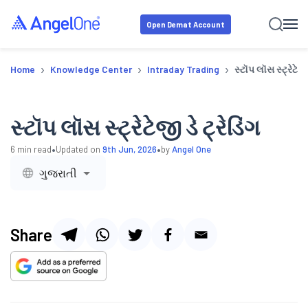
Open Demat Account
›
›
›
Home
Knowledge Center
Intraday Trading
સ્ટૉપ લૉસ સ્ટ્રેટેજી 
સ્ટૉપ લૉસ સ્ટ્રેટેજી ડે ટ્રેડિંગ
•
•
6
min read
Updated on
9th Jun, 2026
by
Angel One
ગુજરાતી
Share