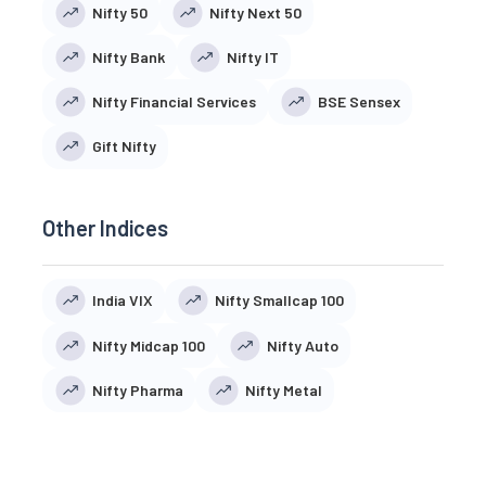
Nifty 50
Nifty Next 50
Nifty Bank
Nifty IT
Nifty Financial Services
BSE Sensex
Gift Nifty
Other Indices
India VIX
Nifty Smallcap 100
Nifty Midcap 100
Nifty Auto
Nifty Pharma
Nifty Metal