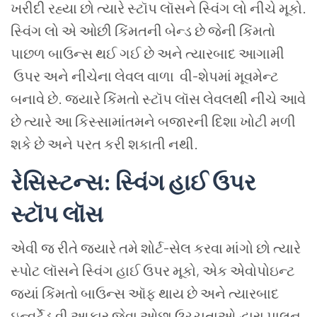
ખરીદી
રહ્યા
છો
ત્યારે
સ્ટૉપ
લૉસને
સ્વિંગ
લો
નીચે
મૂકો
.
સ્વિંગ
લો
એ
ઓછી
કિંમતની
બેન્ડ
છે
જેની
કિંમતો
પાછળ
બાઉન્સ
થઈ
ગઈ
છે
અને
ત્યારબાદ
આગામી
ઉપર અને નીચેના લેવલ વાળા
વી
-
શેપમાં
મૂવમેન્ટ
બનાવે
છે
.
જ્યારે
કિંમતો
સ્ટૉપ
લૉસ
લેવલથી
નીચે
આવે
છે
ત્યારે
આ
કિસ્સામાંતમને
બજારની
દિશા
ખોટી
મળી
શકે
છે
અને
પરત
કરી
શકાતી
નથી
.
રેસિસ્ટન્સ
:
સ્વિંગ
હાઈ
ઉપર
સ્ટૉપ
લૉસ
એવી જ રીતે
જ્યારે
તમે
શોર્ટ-સેલ
કરવા
માંગો
છો
ત્યારે
સ્પોટ
લૉસને
સ્વિંગ
હાઈ
ઉપર
મૂકો
,
એક
એવોપોઇન્ટ
જ્યાં
કિંમતો
બાઉન્સ
ઑફ
થાય
છે
અને
ત્યારબાદ
ઇન્વર્ટેડ
વી
આકાર
જેવા
ઓછા
ઉચ્ચતાઓ
દ્વારા
પાલન