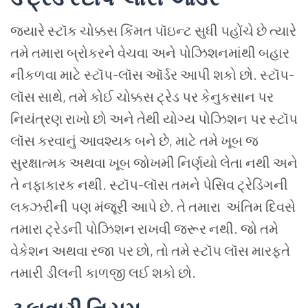
જ્યારે
સ્ટૉક
ચોક્કસ
કિંમત
પૉઇન્ટ
સુધી
પહોંચે
છે
ત્યારે
તમે
તમારા
બ્રોકરને
વેચવા
અને
પોઝિશનમાંથી
બહાર
નીકળવા
માટે
સ્ટૉપ
-
લૉસ
ઑર્ડર
આપી શકો છો
.
સ્ટૉપ
-
લૉસ
સાથે
,
તમે
કોઈ
ચોક્કસ
ટ્રેડ
પર
કેનુકસાન પર
નિયંત્રણ
રાખો
છો
અને
તેથી
યોગ્ય
પોઝિશન
પર
સ્ટૉપ
લૉસ
કરવાનું
આવશ્યક
બને
છે
,
માટે
તમે
ખૂબ
જ
સુરક્ષાત્મક
અથવા
ખૂબ
જોખમી
નિર્ણયો
લેતા
નથી
અને
તે નફાકારક
નથી
.
સ્ટૉપ
-
લૉસ
તમને
પેસિવ
ટ્રેડિંગની
લક્ઝરીની
પણ
મંજૂરી
આપે
છે
.
તે
તમારા
અંતિમ
દિવસે
તમારા
ટ્રેડની
પોઝિશન
રાખવી
જરૂર
નથી
.
જો
તમે
વેકેશન
અથવા
રજા
પર
છો
,
તો
તમે
સ્ટૉપ
લૉસ મારફતે
તમારી
ડીલની
કાળજી
લઈ
શકો
છો
.