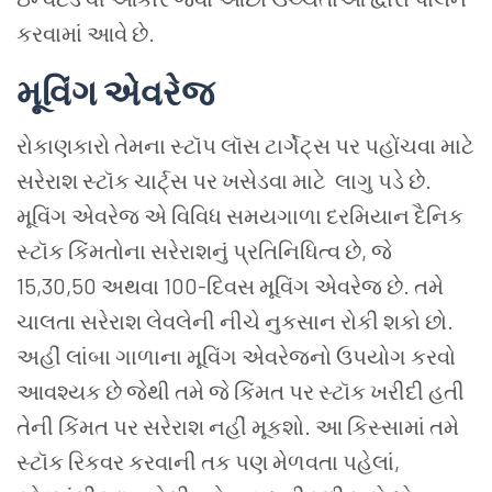
કરવામાં
આવે
છે
.
મૂવિંગ
એવરેજ
રોકાણકારો
તેમના
સ્ટૉપ
લૉસ
ટાર્ગેટ્સ
પર
પહોંચવા
માટે
સરેરાશ
સ્ટૉક
ચાર્ટ્સ
પર
ખસેડવા
માટે
લાગુ
પડે
છે
.
મૂવિંગ
એવરેજ
એ
વિવિધ
સમયગાળા
દરમિયાન
દૈનિક
સ્ટૉક
કિંમતોના
સરેરાશનું
પ્રતિનિધિત્વ
છે
,
જે
15,30,50
અથવા
100-
દિવસ
મૂવિંગ
એવરેજ
છે
.
તમે
ચાલતા
સરેરાશ
લેવલેની
નીચે
નુકસાન
રોકી
શકો
છો
.
અહીં
લાંબા
ગાળાના
મૂવિંગ
એવરેજનો
ઉપયોગ
કરવો
આવશ્યક
છે
જેથી
તમે
જે
કિંમત
પર
સ્ટૉક
ખરીદી
હતી
તેની
કિંમત
પર
સરેરાશ
નહીં
મૂકશો
.
આ
કિસ્સામાં
તમે
સ્ટૉક
રિકવર
કરવાની
તક
પણ
મેળવતા
પહેલાં
,