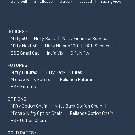
Sensibull
Smallcase
Streak
Vested
TradingView
INDICES :
Nifty 50
Nifty Bank
Nifty Financial Services
Nifty Next 50
Nifty Midcap 100
BSE Sensex
BSE Small Cap
India Vix
Gift Nifty
FUTURES :
Nifty Futures
Nifty Bank Futures
Midcap Nifty Futures
Reliance Futures
BSE Futures
OPTIONS :
Nifty Option Chain
Nifty Bank Option Chain
Midcap Nifty Option Chain
Reliance Option Chain
BSE Option Chain
GOLD RATES :