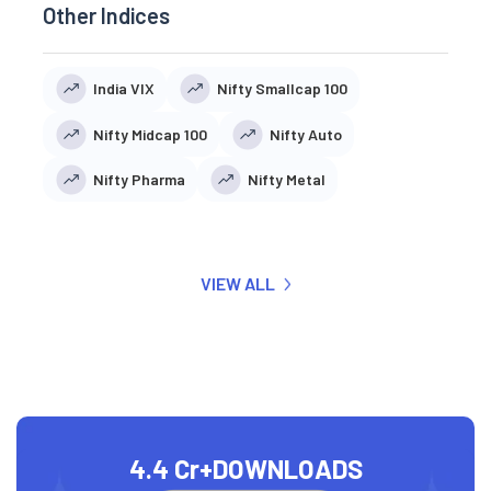
Other Indices
India VIX
Nifty Smallcap 100
Nifty Midcap 100
Nifty Auto
Nifty Pharma
Nifty Metal
VIEW ALL
4.4 Cr+
DOWNLOADS