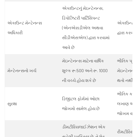
એકાઉન્ટનું મેઇન્ટેનન્સ
,
ડિપોઝિટરી પાર્ટિસિપન્ટ
એકાઉન્ટ મેન્ટેનન્સ
એકાઉન્ટનું 
(એનએસડીએલ અથવા
અધિકારી
દ્વારા કરવામ
સીડીએસએલ) દ્વારા કરવામાં
આવે છે
મેઇન્ટેનન્સ માટેના વાર્ષિક
ભૌતિક પ્રમ
મેન્ટેનન્સનો ખર્ચ
શુલ્ક રૂ.
500
અને રૂ.
1000
મેઇન્ટેનન્સ
ની વચ્ચે હોય શકે છે
થતો નથી
ભૌતિક કાગ
ડિજીટલ ફોર્મમાં ઓછા
સુરક્ષા
લખાણ અને 
જોખમો સામેલ હોય છે
જોખમ વધારે
ડીમટીરિયલાઈઝેશન એક
રીમટીરિય
સહેલી પ્રક્રિયા છે. તે શેર