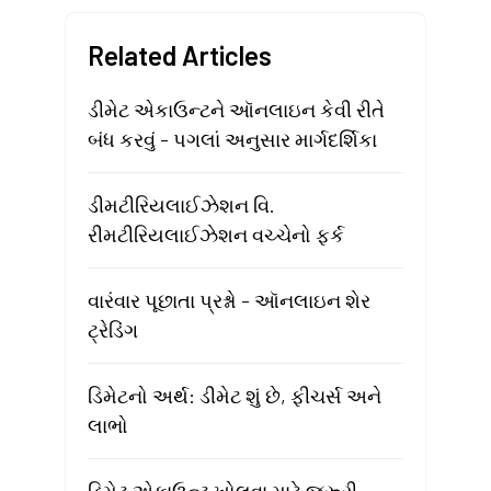
Related Articles
ડીમેટ એકાઉન્ટને ઑનલાઇન કેવી રીતે
બંધ કરવું - પગલાં અનુસાર માર્ગદર્શિકા
ડીમટીરિયલાઈઝેશન વિ.
રીમટીરિયલાઈઝેશન વચ્ચેનો ફર્ક
વારંવાર પૂછાતા પ્રશ્નો - ઑનલાઇન શેર
ટ્રેડિંગ
ડિમેટનો અર્થ: ડીમેટ શું છે, ફીચર્સ અને
લાભો