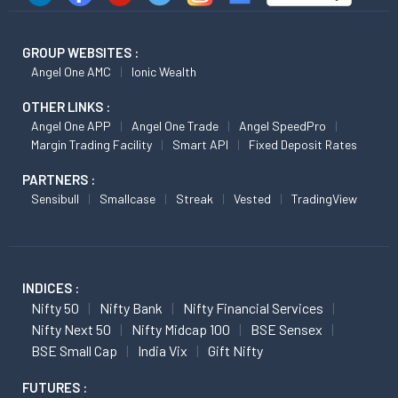
GROUP WEBSITES :
Angel One AMC
Ionic Wealth
OTHER LINKS :
Angel One APP
Angel One Trade
Angel SpeedPro
Margin Trading Facility
Smart API
Fixed Deposit Rates
PARTNERS :
Sensibull
Smallcase
Streak
Vested
TradingView
INDICES :
Nifty 50
Nifty Bank
Nifty Financial Services
Nifty Next 50
Nifty Midcap 100
BSE Sensex
BSE Small Cap
India Vix
Gift Nifty
FUTURES :