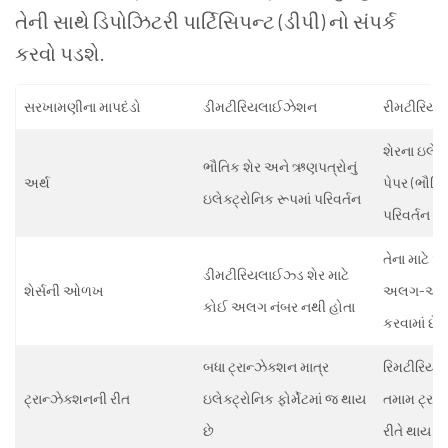
તેની સાથે ડિપોઝિટરી પાર્ટિસિપન્ટ (ડીપી) નો સંપર્ક
કરવો પડશે.
સરખામણીના માપદંડો
ડીમટીરિયલાઈઝેશન
રીમટીરિય
શેરના ઇલેક્ટ
ભૌતિક શેર અને ઋણપત્રોનું
અર્થ
પેપર (ભૌતિક
ઇલેક્ટ્રોનિક રૂપમાં પરિવર્તન
પરિવર્તન
તેના માટે આ
ડીમટીરિયલાઈઝ્ડ શેર માટે
શેર્સની ઓળખ
અલગ-અલગ
કોઈ અલગ નંબર નથી હોતા
કરવામાં છે
બધા ટ્રાન્ઝેક્શન માત્ર
રિમટીરિય
ટ્રાન્ઝેક્શનની રીત
ઇલેક્ટ્રોનિક ફોર્મેટમાં જ થાય
તમામ ટ્રાન
છે
રીતે થાય છે