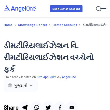
Open Demat Account
›
›
›
Home
Knowledge Center
Demat Account
ડીમટીરિયલાઈઝેશન 
ડીમટીરિયલાઈઝેશન વિ.
રીમટીરિયલાઈઝેશન વચ્ચેનો
ફર્ક
•
•
6
min read
Updated on
19th Apr, 2023
by
Angel One
ગુજરાતી
Share