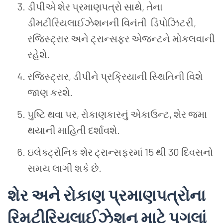
ડીપીએ શેર પ્રમાણપત્રો સાથે
,
તેના
ડીમટીરિયલાઈઝેશનની વિનંતી ડિપોઝિટરી
,
રજિસ્ટ્રાર અને ટ્રાન્સફર એજન્ટને મોકલવાની
રહેશે.
રજિસ્ટ્રાર
,
ડીપીને પ્રક્રિયાની સ્થિતિની વિશે
જાણ કરશે.
પુષ્ટિ થવા પર
,
રોકાણકારનું એકાઉન્ટ
,
શેર જમા
થયાની માહિતી દર્શાવશે.
ઇલેક્ટ્રોનિક શેર ટ્રાન્સફરમાં
15
થી
30
દિવસનો
સમય લાગી શકે છે.
શેર અને રોકાણ પ્રમાણપત્રોના
રિમટીરિયલાઈઝેશન માટે પગલાં