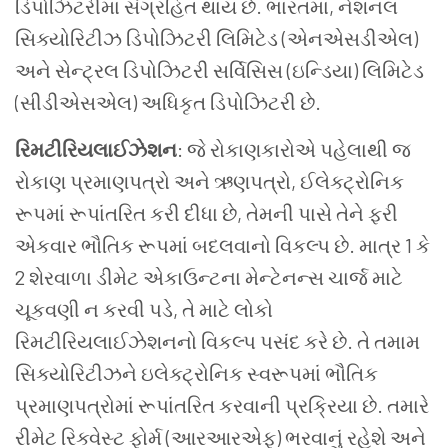
ડિપોઝિટરીમાં સંગ્રહિત થાય છે. ભારતમાં
,
નેશનલ
સિક્યોરિટીઝ ડિપોઝિટરી લિમિટેડ (એનએસડીએલ)
અને સેન્ટ્રલ ડિપોઝિટરી સર્વિસિસ (ઇન્ડિયા) લિમિટેડ
(સીડીએસએલ) અધિકૃત ડિપોઝિટરી છે.
રિમટીરિયલાઈઝેશન
: જે રોકાણકારોએ પહેલાથી જ
રોકાણ પ્રમાણપત્રો અને ઋણપત્રો
,
ઈલેક્ટ્રોનિક
રૂપમાં રૂપાંતરિત કરી દીધા છે
,
તેમની પાસે તેને ફરી
એકવાર ભૌતિક રૂપમાં બદલવાનો વિકલ્પ છે. માત્ર
1
કે
2
શેરવાળા ડીમેટ એકાઉન્ટના મેન્ટેનન્સ ચાર્જ માટે
ચૂકવણી ન કરવી પડે
,
તે માટે લોકો
રિમટીરિયલાઈઝેશનનો વિકલ્પ પસંદ કરે છે. તે તમામ
સિક્યોરિટીઝને ઇલેક્ટ્રોનિક સ્વરૂપમાં ભૌતિક
પ્રમાણપત્રોમાં રૂપાંતરિત કરવાની પ્રક્રિયા છે. તમારે
રીમેટ રિક્વેસ્ટ ફોર્મ (આરઆરએફ) ભરવાનું રહેશે અને