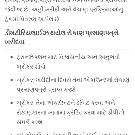
જેવી જ છે. અહીં ખરીદી અને વેચાણ પ્રક્રિયાઓનું
ટૂંકમાં વિવરણ આપેલ છે:
ડીમટીરિયલાઈઝ થયેલ રોકાણ પ્રમાણપત્રો
ખરીદવા
ટ્રાન્ઝેક્શન માટે વિશ્વસનીય અને અનુભવી
બ્રોકર શોધો
બ્રોકર
,
ખરીદીના દિવસે તેના એકાઉન્ટમાં રોકાણ
પ્રમાણપત્રો પ્રાપ્ત કરશે
બ્રોકર
,
તેના એકાઉન્ટને ડેબિટ કરવા અને
રોકાણકારના ખાતામાં ક્રેડિટ કરવા માટે ડીપીનો
સંપર્ક કરશે