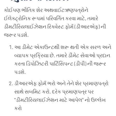
કોઈપણ ભૌતિક શેર અથવાઈટઋણપત્રોને
ઈલેક્ટ્રોનિક રૂપમાં પરિવર્તિત કરવા માટે
,
તમારે
ડીમટીરિયલાઈઝેશન રિક્વેસ્ટ ફોર્મ (ડીઆરએફ) ની
જરૂર પડશે.
આ ડીમેટ એકાઉન્ટથી શરૂ થતી એક સરળ અને
વ્યાપક પ્રક્રિયા છે. તમારે ડીમેટ સેવાઓ પ્રદાન
કરતા ડિપોઝિટરી પાર્ટિસિપન્ટ (ડીપી) ની જરૂર
પડશે.
ડીઆરએફ ફોર્મ ભરો અને તેને શેર પ્રમાણપત્રો
સાથે સબમિટ કરો. દરેક પ્રમાણપત્ર પર
"ડીમટીરિયલાઈઝેશન માટે આપેલ" નો ઉલ્લેખ
કરો