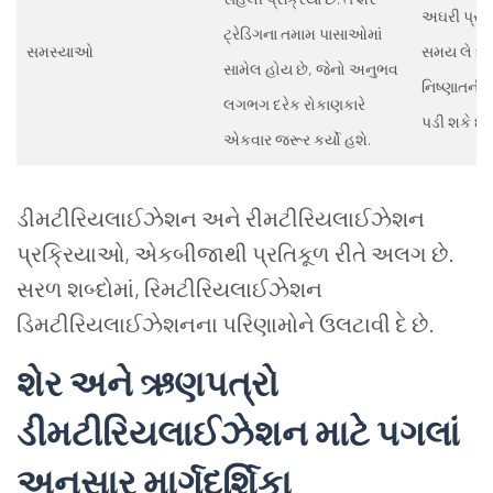
અઘરી પ્રક્ર
ટ્રેડિંગના તમામ પાસાઓમાં
સમસ્યાઓ
સમય લે છે.
સામેલ હોય છે
,
જેનો અનુભવ
નિષ્ણાતની
લગભગ દરેક રોકાણકારે
પડી શકે છે.
એકવાર જરૂર કર્યો હશે.
ડીમટીરિયલાઈઝેશન અને રીમટીરિયલાઈઝેશન
પ્રક્રિયાઓ
,
એકબીજાથી પ્રતિકૂળ રીતે અલગ છે.
સરળ શબ્દોમાં
,
રિમટીરિયલાઈઝેશન
ડિમટીરિયલાઈઝેશનના પરિણામોને ઉલટાવી દે છે.
શેર અને ઋણપત્રો
ડીમટીરિયલાઈઝેશન માટે પગલાં
અનુસાર માર્ગદર્શિકા