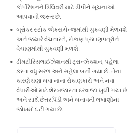
કોર્પોરેશનને ડિલિવરી માટે ડીપીને સૂચનાઓ
આપવાની જરૂર છે.
બ્રોકર સ્ટોક એક્સચેન્જમાંથી ચુકવણી મેળવશે
અને જ્યારે વેચનારને
,
રોકાણ પ્રમાણપત્રોને
વેચાણમાંથી ચુકવણી મળશે.
ડીમટીરિયલાઈઝેશનથી ટ્રાન્ઝેક્શન
,
પહેલા
કરતા વધુ સરળ અને સહેલા બની ગયા છે. તેના
કારણે ઘણા બધા નાના રોકાણકારો અને નવા
વેપારીઓ માટે શેરબજારના દરવાજા ખુલી ગયા છે
અને સાથે છેતરપિંડી અને બનાવતી લખાણોના
જોખમો ઘટી ગયા છે.