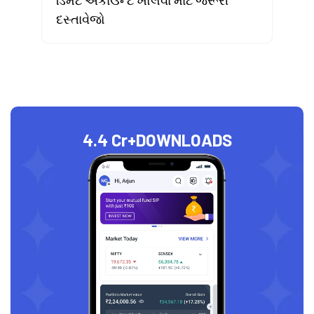
ડિમેટ એકાઉન્ટ ખોલવા માટે જરૂરી
દસ્તાવેજો
4.4 Cr+
DOWNLOADS