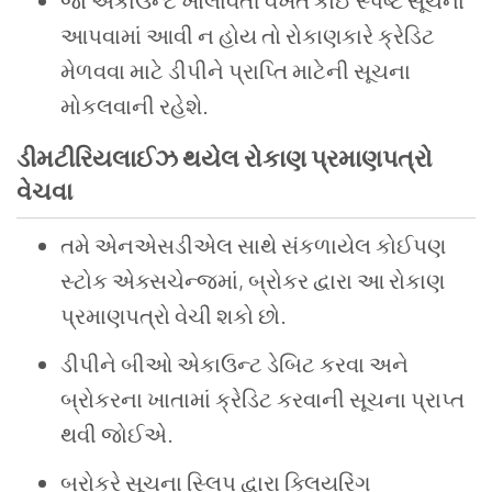
જો એકાઉન્ટ ખોલાવતી વખતે કોઈ સ્પષ્ટ સૂચના
આપવામાં આવી ન હોય તો રોકાણકારે ક્રેડિટ
મેળવવા માટે ડીપીને પ્રાપ્તિ માટેની સૂચના
મોકલવાની રહેશે.
ડીમટીરિયલાઈઝ થયેલ રોકાણ પ્રમાણપત્રો
વેચવા
તમે એનએસડીએલ સાથે સંકળાયેલ કોઈપણ
સ્ટોક એક્સચેન્જમાં
,
બ્રોકર દ્વારા આ રોકાણ
પ્રમાણપત્રો વેચી શકો છો.
ડીપીને બીઓ એકાઉન્ટ ડેબિટ કરવા અને
બ્રોકરના ખાતામાં ક્રેડિટ કરવાની સૂચના પ્રાપ્ત
થવી જોઈએ.
બ્રોકરે સૂચના સ્લિપ દ્વારા ક્લિયરિંગ