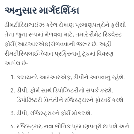
અનુસાર માર્ગદર્શિકા
ડીમટીરિયલાઈઝ કરેલ રોકાણ પ્રમાણપત્રોને ફરીથી
તેના જુના રૂપમાં મેળવવા માટે
,
તમારે રીમેટ રિક્વેસ્ટ
ફોર્મ (આરઆરએફ) મેળવવાની જરૂર છે. અહીં
રીમટીરિયલાઈઝેશન પ્રક્રિયાનું ટૂંકમાં વિવરણ
આપેલ છે-
ક્લાયન્ટે આરઆરએફ
,
ડીપીને આપવાનું રહેશે.
ડીપી
,
ફોર્મ સાથે ડિપોઝિટરીનો સંપર્ક કરશે.
ડિપોઝિટરી વિનંતીને રજિસ્ટ્રારને ફોરવર્ડ કરશે
ડીપી
,
રજિસ્ટ્રારને ફોર્મ મોકલશે.
રજિસ્ટ્રાર
,
નવા ભૌતિક પ્રમાણપત્રો છાપશે અને