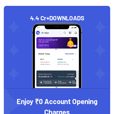
4.4 Cr+
DOWNLOADS
Enjoy ₹0 Account Opening
Charges