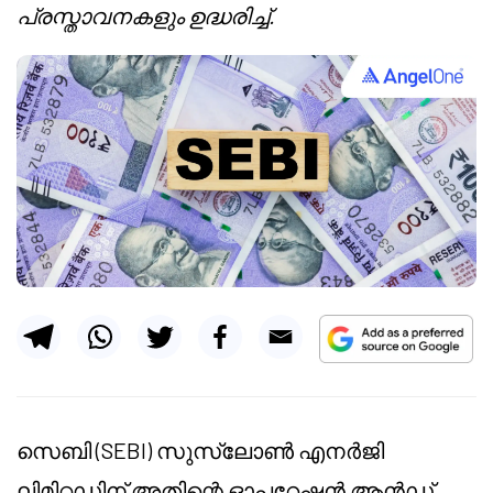
പ്രസ്താവനകളും ഉദ്ധരിച്ച്.
സെബി (SEBI) സുസ്ലോൺ എനർജി
ലിമിറ്റഡിന് അതിന്റെ ഓപ്പറേഷൻ ആൻഡ്