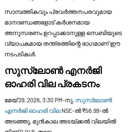
സാമ്പത്തികവും പ്രവർത്തനപരവുമായ
മാനദണ്ഡങ്ങളോട് കർശനമായ
അനുസരണം ഉറപ്പാക്കാനുള്ള സെബിയുടെ
വ്യാപകമായ തന്ത്രത്തിന്റെ ഭാഗമാണ് ഈ
നടപടികൾ.
സുസ്ലോൺ എനർജി
ഓഹരി വില പ്രകടനം
മേയ് 29, 2026, 3:30 PM-നു,
സുസ്ലോൺ
എനർജി ഓഹരി വില
NSE-ൽ ₹56.99-ൽ
അടഞ്ഞു, മുൻകാല അടയ്ക്കൽ വിലയിൽ
നിന്ന് 0.94% താഴ്ന്നു.