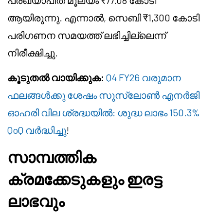
പ്രഖ്യാപിത മൂല്യം ₹77.08 കോടി
ആയിരുന്നു. എന്നാൽ, സെബി ₹1,300 കോടി
പരിഗണന സമയത്ത് ലഭിച്ചില്ലെന്ന്
നിരീക്ഷിച്ചു.
കൂടുതൽ വായിക്കുക:
Q4 FY26 വരുമാന
ഫലങ്ങൾക്കു ശേഷം സുസ്ലോൺ എനർജി
ഓഹരി വില ശ്രദ്ധയിൽ: ശുദ്ധ ലാഭം 150.3%
QoQ വർദ്ധിച്ചു
!
സാമ്പത്തിക
ക്രമക്കേടുകളും ഇരട്ട
ലാഭവും