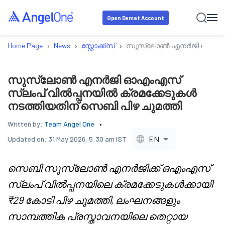
Open Demat Account
›
›
›
Home Page
News
സ്റ്റോക്ക്‌സ്
സുസ്ലോൺ എനർജി ഓഎംഎസ് സ
സുസ്ലോൺ എനർജി ഓഎംഎസ്
സ്ലംപ് വിൽപ്പനയിൽ ക്രമക്കേടുകൾ
നടത്തിയതിന് സെബി പിഴ ചുമത്തി
Written by:
Team Angel One
EN
Updated on:
31 May 2026, 5:30 am IST
സെബി സുസ്ലോൺ എനർജിക്ക് ഒഎംഎസ്
സ്ലംപ് വിൽപ്പനയിലെ ക്രമക്കേടുകൾക്കായി
₹29 കോടി പിഴ ചുമത്തി, ലംഘനങ്ങളും
സാമ്പത്തിക പ്രസ്താവനയിലെ തെറ്റായ