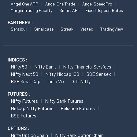
Angel One APP
Angel One Trade
Angel SpeedPro
Margin Trading Facility
Smart API
Fixed Deposit Rates
PARTNERS :
Sensibull
Smallcase
Streak
Vested
TradingView
INDICES :
Nifty 50
Nifty Bank
Nifty Financial Services
Nifty Next 50
Nifty Midcap 100
BSE Sensex
BSE Small Cap
India Vix
Gift Nifty
FUTURES :
Nifty Futures
Nifty Bank Futures
Midcap Nifty Futures
Reliance Futures
BSE Futures
OPTIONS :
Nifty Option Chain
Nifty Bank Option Chain