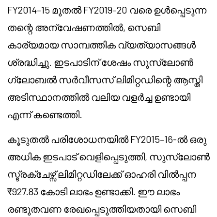
FY2014–15 മുതൽ FY2019–20 വരെ ഉൾപ്പെടുന്ന
തന്റെ അന്വേഷണത്തിൽ, സെബി
കാര്യമായ സാമ്പത്തിക വ്യത്യാസങ്ങൾ
ശ്രദ്ധിച്ചു. ഇടപാടിന് ശേഷം സുസ്ലോൺ
ഗ്ലോബൽ സർവീസസ് ലിമിറ്റഡിന്റെ ആസ്തി
അടിസ്ഥാനത്തിൽ വലിയ വളർച്ച ഉണ്ടായി
എന്ന് കണ്ടെത്തി.
കൂടുതൽ പരിശോധനയിൽ FY2015–16-ൽ ഒരു
അധിക ഇടപാട് വെളിപ്പെടുത്തി, സുസ്ലോൺ
സ്ട്രക്ചേഴ്സ് ലിമിറ്റഡിലേക്ക് ഓഹരി വിൽപ്പന
₹927.83 കോടി ലാഭം ഉണ്ടാക്കി. ഈ ലാഭം
രണ്ടുതവണ രേഖപ്പെടുത്തിയതായി സെബി