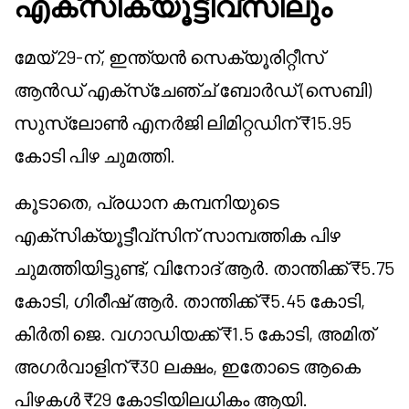
എക്സിക്യൂട്ടീവ്സിലും
മേയ് 29-ന്, ഇന്ത്യൻ സെക്യൂരിറ്റീസ്
ആൻഡ് എക്സ്ചേഞ്ച് ബോർഡ് (സെബി)
സുസ്ലോൺ എനർജി ലിമിറ്റഡിന് ₹15.95
കോടി പിഴ ചുമത്തി.
കൂടാതെ, പ്രധാന കമ്പനിയുടെ
എക്സിക്യൂട്ടീവ്സിന് സാമ്പത്തിക പിഴ
ചുമത്തിയിട്ടുണ്ട്, വിനോദ് ആർ. താന്തിക്ക് ₹5.75
കോടി, ഗിരീഷ് ആർ. താന്തിക്ക് ₹5.45 കോടി,
കിർതി ജെ. വഗാഡിയക്ക് ₹1.5 കോടി, അമിത്
അഗർവാളിന് ₹30 ലക്ഷം, ഇതോടെ ആകെ
പിഴകൾ ₹29 കോടിയിലധികം ആയി.