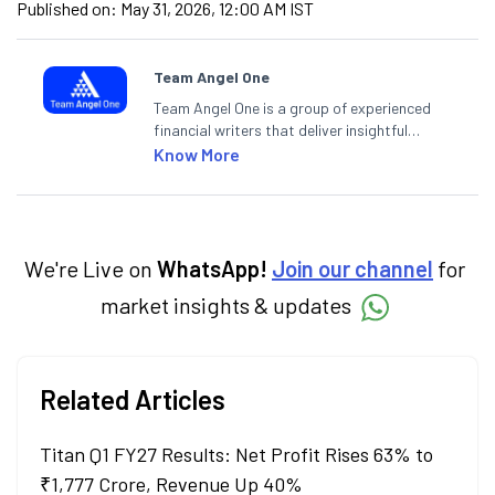
Published on:
May 31, 2026, 12:00 AM IST
Team Angel One
Team Angel One is a group of experienced
financial writers that deliver insightful
articles on the stock market, IPO, economy,
Know More
personal finance, commodities and related
categories.
We're Live on
WhatsApp!
Join our channel
for
market insights & updates
Related Articles
Titan Q1 FY27 Results: Net Profit Rises 63% to
₹1,777 Crore, Revenue Up 40%