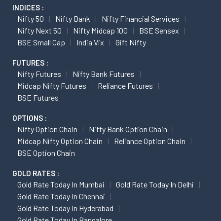
INDICES :
Nifty 50
Nifty Bank
Nifty Financial Services
Nifty Next 50
Nifty Midcap 100
BSE Sensex
BSE Small Cap
India Vix
Gift Nifty
FUTURES :
Nifty Futures
Nifty Bank Futures
Midcap Nifty Futures
Reliance Futures
BSE Futures
OPTIONS :
Nifty Option Chain
Nifty Bank Option Chain
Midcap Nifty Option Chain
Reliance Option Chain
BSE Option Chain
GOLD RATES :
Gold Rate Today In Mumbai
Gold Rate Today In Delhi
Gold Rate Today In Chennai
Gold Rate Today In Hyderabad
Gold Rate Today In Bangalore