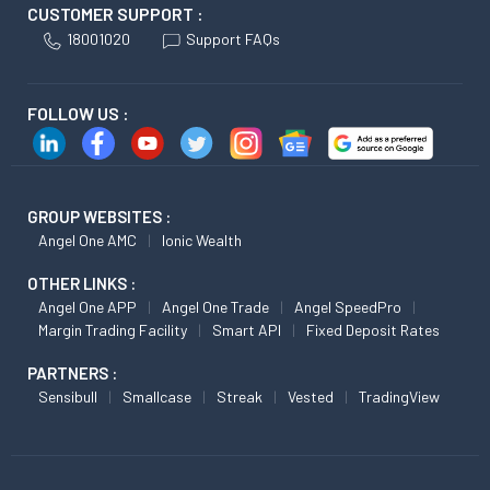
CUSTOMER SUPPORT :
18001020
Support FAQs
FOLLOW US :
GROUP WEBSITES :
Angel One AMC
Ionic Wealth
OTHER LINKS :
Angel One APP
Angel One Trade
Angel SpeedPro
Margin Trading Facility
Smart API
Fixed Deposit Rates
PARTNERS :
Sensibull
Smallcase
Streak
Vested
TradingView