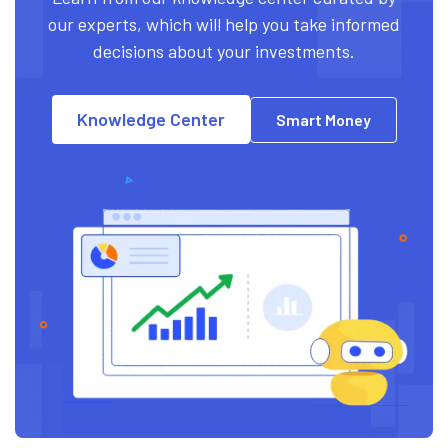
our experts, which will help you take informed
decisions about your investments.
Knowledge Center
Smart Money