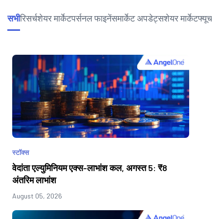
सभी
रिसर्च
शेयर मार्केट
पर्सनल फाइनेंस
मार्केट अपडेट्स
शेयर मार्केट
फ्यूचर्
स्टॉक्स
वेदांता एल्युमिनियम एक्स-लाभांश कल, अगस्त 5: ₹8
अंतरिम लाभांश
August 05, 2026