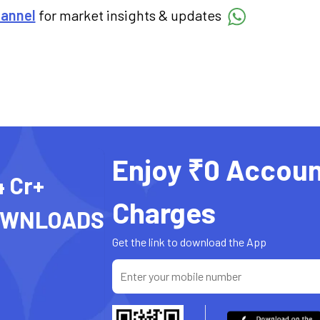
hannel
for market insights & updates
Enjoy ₹0 Accoun
4 Cr+
Charges
OWNLOADS
Get the link to download the App