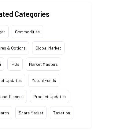
ated Categories
get
Commodities
res & Options
Global Market
i
IPOs
Market Masters
ket Updates
Mutual Funds
onal Finance
Product Updates
earch
Share Market
Taxation