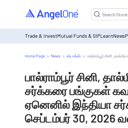
Suggestion will be p
Trade & Invest
Mutual Funds & SIP
Learn
News
P
›
›
›
Home Page
News
ஸ்டாக்ஸ்
பால்ராம்பூர் சினி, தால்
பால்ராம்பூர் சினி, தால்
சர்க்கரை பங்குகள் க
ஏனெனில் இந்தியா சர
செப்டம்பர் 30, 2026