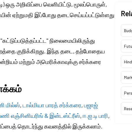
.டி) ஒரு அறிவிப்பை வெளியிட்டு, மூலப்பொருள்,
Rel
ரையின் ஏற்றுமதி இப்போது தடைசெய்யப்பட்டுள்ளது
Bud
கட்டுப்படுத்தப்பட்ட" நிலைமையிலிருந்து
Futu
றத்தை குறிக்கிறது. இந்த தடை, தற்போதைய
ன்றியம் மற்றும் அமெரிக்காவுக்கு சர்க்கரை
Hind
Mar
ாக்கம்
Pers
ினி மில்ஸ்
,
டால்மியா பாரத் சர்க்கரை
,
பஜாஜ்
Res
ேணி எஞ்சினியரிங் & இன்டஸ்ட்ரீஸ்
,
ஈ.ஐ.டி பாரி
,
ப்பைத் தொடர்ந்து கவனத்தில் இருக்கலாம்.