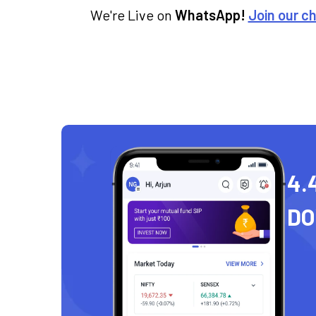
We're Live on
WhatsApp!
Join our c
4.
D