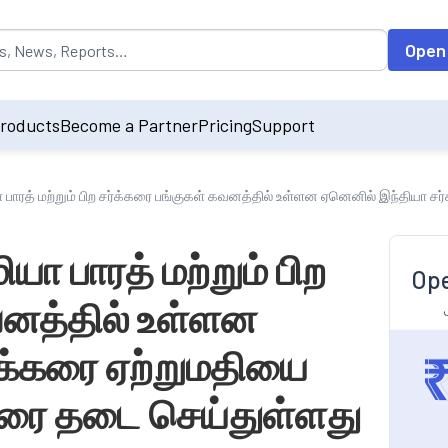
opulated by default on accessing the input field. On entering data int
Open
roducts
Become a Partner
Pricing
Support
மியா பாரத் மற்றும் பிற சர்க்கரை பங்குகள் கவனத்தில் உள்ளன ஏனெனில் இந்தியா
மியா பாரத் மற்றும் பிற
Ope
வனத்தில் உள்ளன
்க்கரை ஏற்றுமதியை
 வரை தடை செய்துள்ளது