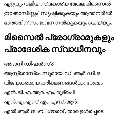
ഏറ്റവും വലിയ സ്വകാര്യ മേഖല മിസൈൽ
ഇക്കോസിസ്റ്റം" സൃഷ്ടിക്കുകയും ആത്മനിർഭർ
ഭാരത്തിന് സംഭാവന നൽകുകയും ചെയ്യും.
മിസൈൽ പ്രോഗ്രാമുകളും
പ്രാദേശിക സ്വാധീനവും
അദാനി ഡിഫൻസ് &
ആസ്ട്രോസ്പേസുമായി ഡി.ആർ.ഡി.ഒ
വിജയകരമായ പരീക്ഷണങ്ങൾക്കു ശേഷം,
എൻ.ജി.എ.ആർ.എം, രുദ്രം-II,
എൻ.എ.എസ്.എം-എസ്.ആർ,
എൽ.ആർ.ജി.ബി 'ഗൗരവ്', താര ഉൾപ്പെടെ