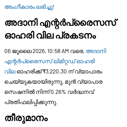
അംഗീകാരം ലഭിച്ചു
!
അദാനി എന്റർപ്രൈസസ്
ഓഹരി വില പ്രകടനം
06 ജൂലൈ 2026, 10:58 AM വരെ,
അദാനി
എന്റർപ്രൈസസ് ലിമിറ്റഡ് ഓഹരി
വില
ഓഹരിക്ക് ₹3,220.30 ന് വ്യാപാരം
ചെയ്യുകയായിരുന്നു, മുൻ വ്യാപാര
സെഷനിൽ നിന്ന് 0.26% വർദ്ധനവ്
പ്രതിഫലിപ്പിക്കുന്നു.
തീരുമാനം