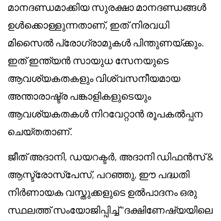
മാനദണ്ഡമാക്കിയ സുരക്ഷാ മാനദണ്ഡങ്ങൾ
ഉൾക്കൊള്ളുന്നതാണ്, ഇത് നിരവധി
മിസൈൽ പ്രോഗ്രാമുകൾ പിന്തുണയ്ക്കും.
ഇത് ഇന്ത്യൻ സായുധ സേനയുടെ
ആവശ്യകതകളും വിശ്വസനീയമായ
അന്താരാഷ്ട്ര പങ്കാളികളുടെയും
ആവശ്യകതകൾ നിറവേറ്റാൻ രൂപകൽപ്പന
ചെയ്തതാണ്.
ജീത് അദാനി, ഡയറക്ടർ, അദാനി ഡിഫൻസ് &
ആസ്ട്രോസ്പേസ്, പറഞ്ഞു, ഈ പദ്ധതി
നിർണായക വസ്തുക്കളുടെ ഉൽപാദനം ഒരു
സ്ഥലത്ത് സംയോജിപ്പിച്ച് "ദക്ഷിണേഷ്യയിലെ