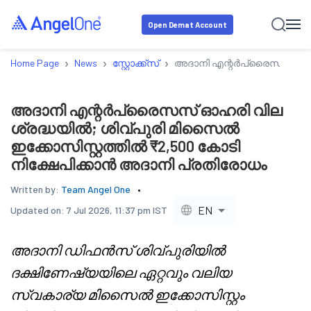
Open Demat Account
›
›
›
Home Page
News
സ്റ്റോക്ക്‌സ്
അദാനി എന്റർപ്രൈസസ് ഓഹരി 
അദാനി എന്റർപ്രൈസസ് ഓഹരി വില
ശ്രദ്ധയിൽ; ശിവ്പുരി മിസൈൽ
ഇക്കോസിസ്റ്റത്തിൽ ₹2,500 കോടി
നിക്ഷേപിക്കാൻ അദാനി പ്രതിരോധം
Written by:
Team Angel One
EN
Updated on:
7 Jul 2026, 11:37 pm IST
അദാനി ഡിഫൻസ് ശിവ്പുരിയിൽ
ദക്ഷിണേഷ്യയിലെ ഏറ്റവും വലിയ
സ്വകാര്യ മിസൈൽ ഇക്കോസിസ്റ്റം