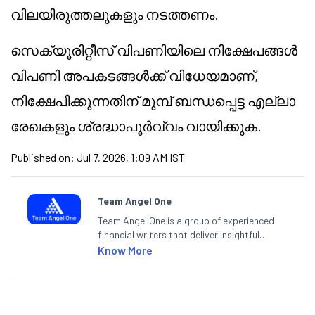
വിലയിരുത്തലുകളും നടത്തണം.
സെക്യൂരിറ്റീസ് വിപണിയിലെ നിക്ഷേപങ്ങൾ
വിപണി അപകടങ്ങൾക്ക് വിധേയമാണ്,
നിക്ഷേപിക്കുന്നതിന് മുമ്പ് ബന്ധപ്പെട്ട എല്ലാ
രേഖകളും ശ്രദ്ധാപൂർവ്വം വായിക്കുക.
Published on:
Jul 7, 2026, 1:09 AM IST
Team Angel One
Team Angel One is a group of experienced
financial writers that deliver insightful
articles on the stock market, IPO, economy,
Know More
personal finance, commodities and related
categories.