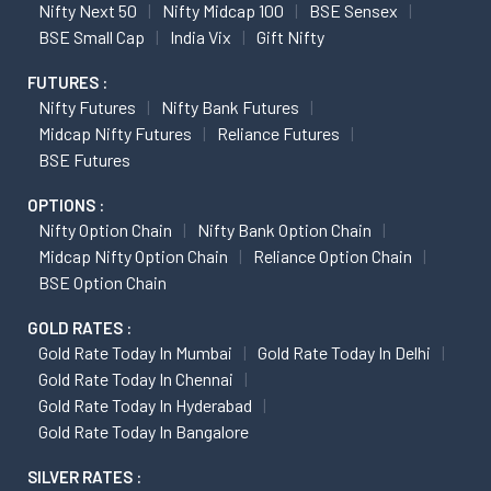
Nifty Next 50
Nifty Midcap 100
BSE Sensex
BSE Small Cap
India Vix
Gift Nifty
FUTURES :
Nifty Futures
Nifty Bank Futures
Midcap Nifty Futures
Reliance Futures
BSE Futures
OPTIONS :
Nifty Option Chain
Nifty Bank Option Chain
Midcap Nifty Option Chain
Reliance Option Chain
BSE Option Chain
GOLD RATES :
Gold Rate Today In Mumbai
Gold Rate Today In Delhi
Gold Rate Today In Chennai
Gold Rate Today In Hyderabad
Gold Rate Today In Bangalore
SILVER RATES :