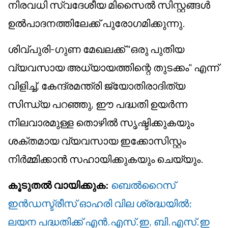
നിരവധി സ്വദേശീയ മിസൈൽ സിസ്റ്റങ്ങൾ
ഉൽപാദനത്തിലേക്ക് പുരോഗമിക്കുന്നു.
ശിവ്പുരി-ഗുണ മേഖലക്ക് "ഒരു പുതിയ
വ്യവസായ അധ്യായത്തിന്റെ തുടക്കം" എന്ന്
വിളിച്ച്, കേന്ദ്രമന്ത്രി ജ്യോതിരാദിത്യ
സിന്ധ്യ പറഞ്ഞു, ഈ പദ്ധതി ഉയർന്ന
നിലവാരമുള്ള തൊഴിൽ സൃഷ്ടിക്കുകയും
ശക്തമായ വ്യവസായ ഇക്കോസിസ്റ്റം
നിർമ്മിക്കാൻ സഹായിക്കുകയും ചെയ്യും.
കൂടുതൽ വായിക്കുക:
ബെൽറൈസ്
ഇൻഡസ്ട്രീസ് ഓഹരി വില ശ്രദ്ധയിൽ;
ലയന പദ്ധതിക്ക് എൻ.എസ്.ഇ, ബി.എസ്.ഇ