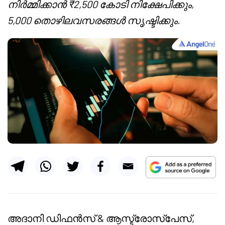
നിർമ്മിക്കാൻ ₹2,500 കോടി നിക്ഷേപിക്കും,
5,000 തൊഴിലവസരങ്ങൾ സൃഷ്ടിക്കും.
അദാനി ഡിഫൻസ് & ആസ്ട്രോസ്പേസ്,