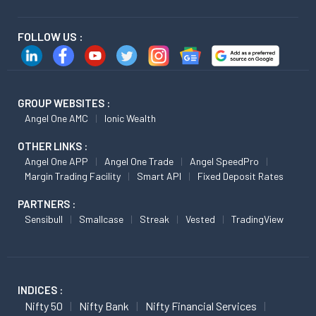
FOLLOW US :
GROUP WEBSITES :
Angel One AMC
Ionic Wealth
OTHER LINKS :
Angel One APP
Angel One Trade
Angel SpeedPro
Margin Trading Facility
Smart API
Fixed Deposit Rates
PARTNERS :
Sensibull
Smallcase
Streak
Vested
TradingView
INDICES :
Nifty 50
Nifty Bank
Nifty Financial Services