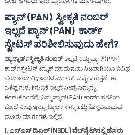
ಡೇಟ್ ಆಗಿರಲು ಇದು ಪ್ರಾಯೋಗಿಕ ಮಾರ್ಗವಾಗಿದೆ.
ಪ್ಯಾನ್
(PAN)
ಸ್ವೀಕೃತಿ
ನಂಬರ್
ಇಲ್ಲದೆ
ಪ್ಯಾನ್
(PAN)
ಕಾರ್ಡ್
ಸ್ಟೇಟಸ್
ಪರಿಶೀಲಿಸುವುದು
ಹೇಗೆ
?
ಪ್ಯಾನ್
ಕಾರ್ಡ್
ಸ್ವೀಕೃತಿ
ನಂಬರ್
ಇಲ್ಲದೆ ನಿಮ್ಮ ಪ್ಯಾನ್ (PAN)
ಕಾರ್ಡ್ ಸ್ಟೇಟಸ್ ಟ್ರ್ಯಾಕ್ ಮಾಡುವುದು ನಿಜವಾಗಿಯೂ ವಿವಿಧ
ಪರ್ಯಾಯ ವಿಧಾನಗಳ ಮೂಲಕ ಸಾಧ್ಯವಾಗುತ್ತದೆ. ಈ
ವಿಶಿಷ್ಟ ಗುರುತಿಸುವಿಕೆ ಇಲ್ಲದೆ ನೀವು ನಿಮ್ಮನ್ನು
ಕಂಡುಕೊಂಡರೆ, ನಿಮ್ಮ ಪ್ಯಾನ್ (PAN) ಕಾರ್ಡ್ ಪ್ರಗತಿಯ
ಮೇಲೆ ನೀವು ಇನ್ನೂ ಟ್ಯಾಬ್‌ಗಳನ್ನು ಇಟ್ಟುಕೊಳ್ಳಬಹುದಾದ
ಮೂರು ಮಾರ್ಗಗಳು ಇಲ್ಲಿವೆ:
1.
ಎನ್ಎಸ್
ಡಿಎಲ್
(NSDL)
ವೆಬ್
ಸೈಟ್
ನಲ್ಲಿ
ಹೆಸರು