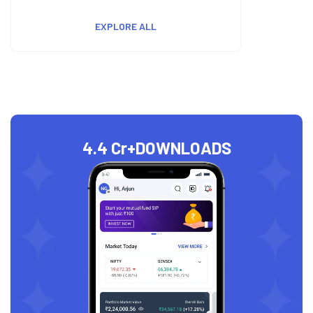
EXPLORE ALL
4.4 Cr+
DOWNLOADS