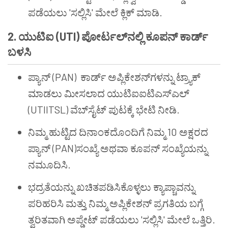
ಪಡೆಯಲು 'ಸಲ್ಲಿಸಿ' ಮೇಲೆ ಕ್ಲಿಕ್ ಮಾಡಿ.
2.
ಯುಟಿಐ
(UTI)
ಪೋರ್ಟಲ್
ನಲ್ಲಿ
ಕೂಪನ್
ಕಾರ್ಡ್
ಬಳಸಿ
ಪ್ಯಾನ್ (PAN) ಕಾರ್ಡ್ ಅಪ್ಲಿಕೇಶನ್‌ಗಳನ್ನು ಟ್ರ್ಯಾಕ್
ಮಾಡಲು ಮೀಸಲಾದ ಯುಟಿಐಐಟಿಎಸ್ಎಲ್
(UTIITSL) ವೆಬ್‌ಸೈಟ್ ಪುಟಕ್ಕೆ ಭೇಟಿ ನೀಡಿ.
ನಿಮ್ಮ ಹುಟ್ಟಿದ ದಿನಾಂಕದೊಂದಿಗೆ ನಿಮ್ಮ 10 ಅಕ್ಷರದ
ಪ್ಯಾನ್ (PAN)ಸಂಖ್ಯೆ ಅಥವಾ ಕೂಪನ್ ಸಂಖ್ಯೆಯನ್ನು
ನಮೂದಿಸಿ.
ಭದ್ರತೆಯನ್ನು ಖಚಿತಪಡಿಸಿಕೊಳ್ಳಲು ಕ್ಯಾಪ್ಚಾವನ್ನು
ಪರಿಹರಿಸಿ ಮತ್ತು ನಿಮ್ಮ ಅಪ್ಲಿಕೇಶನ್ ಪ್ರಗತಿಯ ಬಗ್ಗೆ
ತ್ವರಿತವಾಗಿ ಅಪ್ಡೇಟ್ ಪಡೆಯಲು 'ಸಲ್ಲಿಸಿ' ಮೇಲೆ ಒತ್ತಿರಿ.