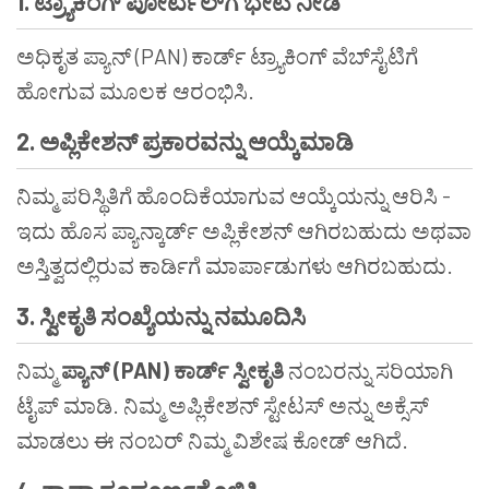
1.
ಟ್ರ್ಯಾಕಿಂಗ್
ಪೋರ್ಟಲ್
ಗೆ
ಭೇಟಿ
ನೀಡಿ
ಅಧಿಕೃತ ಪ್ಯಾನ್ (PAN) ಕಾರ್ಡ್ ಟ್ರ್ಯಾಕಿಂಗ್ ವೆಬ್‌ಸೈಟಿಗೆ
ಹೋಗುವ ಮೂಲಕ ಆರಂಭಿಸಿ.
2.
ಅಪ್ಲಿಕೇಶನ್
ಪ್ರಕಾರವನ್ನು
ಆಯ್ಕೆಮಾಡಿ
ನಿಮ್ಮ ಪರಿಸ್ಥಿತಿಗೆ ಹೊಂದಿಕೆಯಾಗುವ ಆಯ್ಕೆಯನ್ನು ಆರಿಸಿ -
ಇದು ಹೊಸ ಪ್ಯಾನ್ಕಾರ್ಡ್ ಅಪ್ಲಿಕೇಶನ್ ಆಗಿರಬಹುದು ಅಥವಾ
ಅಸ್ತಿತ್ವದಲ್ಲಿರುವ ಕಾರ್ಡಿಗೆ ಮಾರ್ಪಾಡುಗಳು ಆಗಿರಬಹುದು.
3.
ಸ್ವೀಕೃತಿ
ಸಂಖ್ಯೆಯನ್ನು
ನಮೂದಿಸಿ
ನಿಮ್ಮ
ಪ್ಯಾನ್
(PAN)
ಕಾರ್ಡ್
ಸ್ವೀಕೃತಿ
ನಂಬರನ್ನು ಸರಿಯಾಗಿ
ಟೈಪ್ ಮಾಡಿ. ನಿಮ್ಮ ಅಪ್ಲಿಕೇಶನ್ ಸ್ಟೇಟಸ್ ಅನ್ನು ಅಕ್ಸೆಸ್
ಮಾಡಲು ಈ ನಂಬರ್ ನಿಮ್ಮ ವಿಶೇಷ ಕೋಡ್ ಆಗಿದೆ.