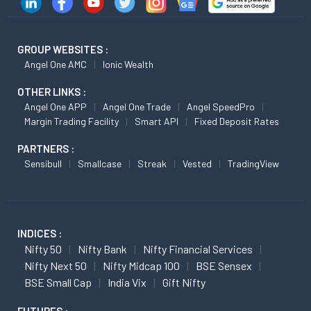
GROUP WEBSITES :
Angel One AMC
Ionic Wealth
OTHER LINKS :
Angel One APP
Angel One Trade
Angel SpeedPro
Margin Trading Facility
Smart API
Fixed Deposit Rates
PARTNERS :
Sensibull
Smallcase
Streak
Vested
TradingView
INDICES :
Nifty 50
Nifty Bank
Nifty Financial Services
Nifty Next 50
Nifty Midcap 100
BSE Sensex
BSE Small Cap
India Vix
Gift Nifty