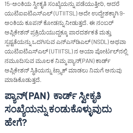
15-ಅಂಕಿಯ ಸ್ವೀಕೃತಿ ಸಂಖ್ಯೆಯನ್ನು ಪಡೆಯುತ್ತೀರಿ, ಆದರೆ
ಯುಟಿಐಐಟಿಎಸ್ಎಲ್ (UTIITSL) ಅದೇ ಉದ್ದೇಶಕ್ಕಾಗಿ 9-
ಅಂಕಿಯ ಕೂಪನ್ ಕೋಡನ್ನು ನೀಡುತ್ತದೆ. ಈ ನಂಬರ್
ಅಪ್ಲಿಕೇಶನ್ ಪ್ರಕ್ರಿಯೆಯುದ್ದಕ್ಕೂ ಪಾರದರ್ಶಕತೆ ಮತ್ತು
ಸ್ಪಷ್ಟತೆಯನ್ನು ಒದಗಿಸುವ ಎನ್‌ಎಸ್‌ಡಿಎಲ್ (NSDL) ಅಥವಾ
ಯುಟಿಐಟಿಎಸ್‌ಎಲ್‌ (UTIITSL) ನ ಆಯಾ ಪೋರ್ಟಲ್‌ನಲ್ಲಿ
ನಮೂದಿಸುವ ಮೂಲಕ ನಿಮ್ಮ ಪ್ಯಾನ್(PAN) ಕಾರ್ಡ್
ಅಪ್ಲಿಕೇಶನ್ ಸ್ಥಿತಿಯನ್ನು ಟ್ರ್ಯಾಕ್ ಮಾಡಲು ನಿಮಗೆ ಅನುವು
ಮಾಡಿಕೊಡುತ್ತದೆ.
ಪ್ಯಾನ್
(PAN)
ಕಾರ್ಡ್
ಸ್ವೀಕೃತಿ
ಸಂಖ್ಯೆಯನ್ನು
ಕಂಡುಕೊಳ್ಳುವುದು
ಹೇಗೆ
?