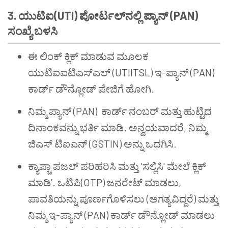
3.
ಯುಟಿಐ
(UTI)
ಪೋರ್ಟಲ್
ನಲ್ಲಿ
ಪ್ಯಾನ್
(PAN)
ಸಂಖ್ಯೆ
ಬಳಸಿ
ಈ ಲಿಂಕ್ ಕ್ಲಿಕ್ ಮಾಡುವ ಮೂಲಕ
ಯುಟಿಐಐಟಿಎಸ್ಎಲ್ (UTIITSL) ಇ-ಪ್ಯಾನ್ (PAN)
ಕಾರ್ಡ್ ಡೌನ್ಲೋಡ್ ಪೇಜಿಗೆ ಹೋಗಿ.
ನಿಮ್ಮ ಪ್ಯಾನ್ (PAN) ಕಾರ್ಡ್ ನಂಬರ್ ಮತ್ತು ಹುಟ್ಟಿದ
ದಿನಾಂಕವನ್ನು ಭರ್ತಿ ಮಾಡಿ. ಅನ್ವಯವಾದರೆ, ನಿಮ್ಮ
ಜಿಎಸ್ ಟಿಐಎನ್ (GSTIN) ಅನ್ನು ಒದಗಿಸಿ.
ಕ್ಯಾಪ್ಚಾ ಪಜಲ್ ಪರಿಹರಿಸಿ ಮತ್ತು 'ಸಲ್ಲಿಸಿ' ಮೇಲೆ ಕ್ಲಿಕ್
ಮಾಡಿ’. ಒಟಿಪಿ(OTP) ಜನರೇಟ್ ಮಾಡಲು,
ಪಾವತಿಯನ್ನು ಪೂರ್ಣಗೊಳಿಸಲು (ಅಗತ್ಯವಿದ್ದರೆ) ಮತ್ತು
ನಿಮ್ಮ ಇ-ಪ್ಯಾನ್ (PAN) ಕಾರ್ಡ್ ಡೌನ್ಲೋಡ್ ಮಾಡಲು