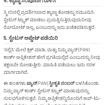
4.
ಕ್ಯಾಪ್ಚಾ
ಸಂಪೂರ್ಣಗೊಳಿಸಿ
ಸ್ಕ್ರೀನಿನಲ್ಲಿ ಪ್ರದರ್ಶಿಸಲಾದ ಕ್ಯಾಪ್ಚಾ ಕೋಡನ್ನು ನಮೂದಿಸಿ.
ಸ್ಟೇಟಸ್ ಟ್ರ್ಯಾಕ್ ಮಾಡಲು ಪ್ರಯತ್ನಿಸುತ್ತಿರುವುದುನೀವು
ರೋಬೋಟ್ ಅಲ್ಲ, ಎಂಬುದನ್ನು ಇದು ಖಚಿತಪಡಿಸುತ್ತದೆ.
5.
ಸ್ಟೇಟಸ್
ಅಪ್ಡೇಟ್
ಪಡೆಯಿರಿ
'ಸಲ್ಲಿಸಿ' ಮೇಲೆ ಕ್ಲಿಕ್ ಮಾಡಿ, ಮತ್ತು ನಿಮ್ಮ ಪ್ಯಾನ್ (PAN)
ಕಾರ್ಡ್ ಅಪ್ಲಿಕೇಶನ್ ಹೇಗೆ ಪ್ರಗತಿಯಲ್ಲಿದೆ ಎಂಬುದನ್ನು ನೀವು
ತಕ್ಷಣವೇ ನೋಡುತ್ತೀರಿ. ಮಾಹಿತಿ ಪಡೆಯಲು ಇದು ಸರಳ
ಮಾರ್ಗವಾಗಿದೆ.
ಈ ಹಂತಗಳು
ಪ್ಯಾನ್
(PAN)
ಸ್ವೀಕೃತಿ
ನಂಬರ್
ಬಳಸಿಕೊಂಡು
ನಿಮ್ಮ ಪ್ಯಾನ್ ಕಾರ್ಡ್ ಸ್ಟೇಟಸ್ ಟ್ರ್ಯಾಕ್ ಮಾಡುವುದನ್ನು
ಸುಲಭಗೊಳಿಸುತ್ತವೆ. ನಿಮ್ಮ ಅಪ್ಲಿಕೇಶನ್ನಿನೊಂದಿಗೆ ಅಪ್-ಟು-