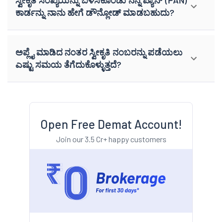
ಸ್ವೀಕೃತಿ ಸಂಖ್ಯೆಯನ್ನು ಬಳಸಿಕೊಂಡು ನನ್ನ ಪ್ಯಾನ್ (PAN)
ಕಾರ್ಡನ್ನು ನಾನು ಹೇಗೆ ಡೌನ್ಲೋಡ್ ಮಾಡಬಹುದು?
ಅಪ್ಲೈ ಮಾಡಿದ ನಂತರ ಸ್ವೀಕೃತಿ ನಂಬರನ್ನು ಪಡೆಯಲು
ಎಷ್ಟು ಸಮಯ ತೆಗೆದುಕೊಳ್ಳುತ್ತದೆ?
Open Free Demat Account!
Join our 3.5 Cr+ happy customers