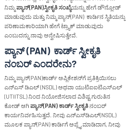
ನಿಮ್ಮ
ಪ್ಯಾನ್
(PAN)
ಸ್ವೀಕೃತಿ
ಸಂಖ್ಯೆ
ಯನ್ನು ಹೇಗೆ ಡೌನ್ಲೋಡ್
ಮಾಡುವುದು ಮತ್ತು ನಿಮ್ಮ ಪ್ಯಾನ್(PAN) ಕಾರ್ಡಿನ ಸ್ಥಿತಿಯನ್ನು
ಪರಿಣಾಮಕಾರಿಯಾಗಿ ಹೇಗೆ ಟ್ರ್ಯಾಕ್ ಮಾಡುವುದು
ಎಂಬುದನ್ನು ನಾವು ಅನ್ವೇಷಿಸುತ್ತೇವೆ.
ಪ್ಯಾನ್
(PAN)
ಕಾರ್ಡ್
ಸ್ವೀಕೃತಿ
ನಂಬರ್
ಎಂದರೇನು
?
ನಿಮ್ಮ ಪ್ಯಾನ್(PAN)ಕಾರ್ಡ್ ಅಪ್ಲಿಕೇಶನ್‌ಗೆ ಪ್ರತಿಕ್ರಿಯಿಸಲು
ಎನ್ಎಸ್ ಡಿಎಲ್ (NSDL) ಅಥವಾ ಯುಟಿಐಐಟಿಎಸ್ಎಲ್
(UTIITSL) ನಿಂದ ನಿಯೋಜಿಸಲಾದ ವಿಶಿಷ್ಟ ಗುರುತಿನ
ಕೋಡ್ ಆಗಿ
ಪ್ಯಾನ್
(PAN)
ಕಾರ್ಡ್
ಸ್ವೀಕೃತಿ
ನಂಬರ್
ಕಾರ್ಯನಿರ್ವಹಿಸುತ್ತದೆ. ನೀವು ಎನ್ಎಸ್‌ಡಿಎಲ್(NSDL)
ಮೂಲಕ ಪ್ಯಾನ್(PAN) ಕಾರ್ಡಿಗೆ ಅಪ್ಲೈ ಮಾಡಿದಾಗ, ನೀವು