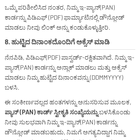
ಒಮ್ಮೆ ಪರಿಶೀಲಿಸಿದ ನಂತರ, ನಿಮ್ಮ ಇ-ಪ್ಯಾನ್(PAN)
ಕಾರ್ಡನ್ನು ಪಿಡಿಎಫ್ (PDF) ಫಾರ್ಮ್ಯಾಟಿನಲ್ಲಿ ಡೌನ್ಲೋಡ್
ಮಾಡಲು ನೀವು ಲಿಂಕ್ ಅನ್ನು ಕಂಡುಕೊಳ್ಳುತ್ತೀರಿ.
8.
ಹುಟ್ಟಿದ
ದಿನಾಂಕದೊಂದಿಗೆ
ಅಕ್ಸೆಸ್
ಮಾಡಿ
ನೆನಪಿಡಿ, ಪಿಡಿಎಫ್(PDF) ಪಾಸ್ವರ್ಡ್-ರಕ್ಷಿತವಾಗಿದೆ. ನಿಮ್ಮ ಇ-
ಪ್ಯಾನ್(PAN) ಕಾರ್ಡನ್ನು ಅನ್ಲಾಕ್ ಮಾಡಲು ಮತ್ತು ಅಕ್ಸೆಸ್
ಮಾಡಲು ನಿಮ್ಮ ಹುಟ್ಟಿದ ದಿನಾಂಕವನ್ನು (DDMMYYYY)
ಬಳಸಿ.
ಈ ಸಂಕೀರ್ಣವಲ್ಲದ ಹಂತಗಳನ್ನು ಅನುಸರಿಸುವ ಮೂಲಕ,
ಪ್ಯಾನ್
(PAN)
ಕಾರ್ಡ್
ಸ್ವೀಕೃತಿ
ಸಂಖ್ಯೆಯನ್ನು
ಬಳಸಿಕೊಂಡು
ನೀವು ಸುಲಭವಾಗಿ ನಿಮ್ಮ ಇ-ಪ್ಯಾನ್(PAN) ಕಾರ್ಡನ್ನು
ಡೌನ್ಲೋಡ್ ಮಾಡಬಹುದು, ನಿಮಗೆ ಅಗತ್ಯವಿದ್ದಾಗ ನಿಮ್ಮ