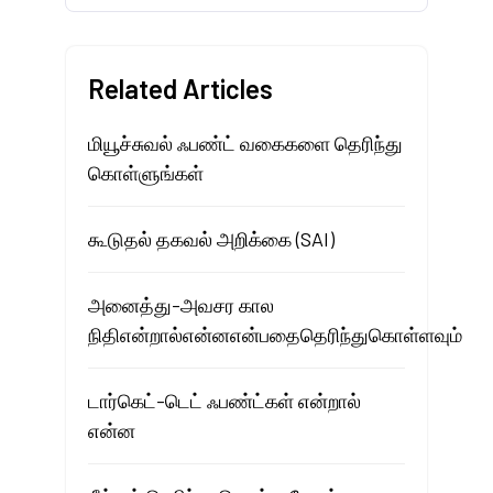
Related Articles
மியூச்சுவல் ஃபண்ட் வகைகளை தெரிந்து
கொள்ளுங்கள்
கூடுதல் தகவல் அறிக்கை (SAI)
அனைத்து-அவசர கால
நிதிஎன்றால்என்னஎன்பதைதெரிந்துகொள்ளவும்
டார்கெட்-டெட் ஃபண்ட்கள் என்றால்
என்ன