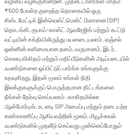
வழியை வழங்குகின்றன. முதலீட்டாளர்கள் மாதம்
₹500 போன்ற குறைந்த தொகையில் ஒரு
சிஸ்டமேட்டிக் இன்வெஸ்ட்மென்ட் பிளானை (SIP)
தொடங்கி, ரூபாய்-காஸ்ட் ஆவரேஜிங் மற்றும் கூட்டு
வட்டியின் சக்தியிலிருந்து பயனடையலாம். ஏஞ்சல்
ஒன்னின் எளிமையான தளம், வருமானம், இடர்,
செலவு விகிதம் மற்றும் மதிப்பீடுகளின் அடிப்படையில்
ஃபண்டுகளை ஒப்பிட்டுப் பார்க்க உங்களுக்கு
உதவுகிறது, இதன் மூலம் உங்கள் நிதி
இலக்குகளுக்குப் பொருத்தமான திட்டங்களை
நீங்கள் தேர்வு செய்யலாம். காகிதமில்லா
ஆன்போர்டிங், உடனடி SIP அமைப்பு மற்றும் தடையற்ற
கண்காணிப்பு ஆகியவற்றின் மூலம், மியூச்சுவல்
ஃபண்டுகளில் முதலீடு செய்வது முன்னெப்போதும்