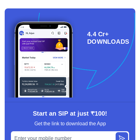
4.4 Cr+
DOWNLOADS
Start an SIP at just ₹100!
Get the link to download the App