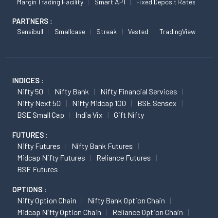
Margin Trading Facility
Smart API
Fixed Deposit Rates
PARTNERS :
Sensibull
Smallcase
Streak
Vested
TradingView
INDICES :
Nifty 50
Nifty Bank
Nifty Financial Services
Nifty Next 50
Nifty Midcap 100
BSE Sensex
BSE Small Cap
India Vix
Gift Nifty
FUTURES :
Nifty Futures
Nifty Bank Futures
Midcap Nifty Futures
Reliance Futures
BSE Futures
OPTIONS :
Nifty Option Chain
Nifty Bank Option Chain
Midcap Nifty Option Chain
Reliance Option Chain