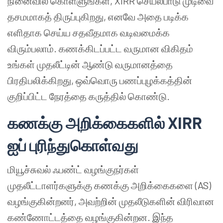
நினைவில் கொள்ளுங்கள், XIRR செயல்பாடு முடிவை
தசமமாகத் திருப்புகிறது, எனவே அதை படிக்க
எளிதாக செய்ய சதவீதமாக வடிவமைக்க
விரும்பலாம். கணக்கிடப்பட்ட வருமான விகிதம்
உங்கள் முதலீட்டின் ஆண்டு வருமானத்தை
பிரதிபலிக்கிறது, ஒவ்வொரு பணப்புழக்கத்தின்
குறிப்பிட்ட நேரத்தை கருத்தில் கொண்டு.
கணக்கு அறிக்கைகளில் XIRR
ஐப் புரிந்துகொள்வது
மியூச்சுவல் ஃபண்ட் வழங்குநர்கள்
முதலீட்டாளர்களுக்கு கணக்கு அறிக்கைகளை (AS)
வழங்குகின்றனர், அவற்றின் முதலீடுகளின் விரிவான
கண்ணோட்டத்தை வழங்குகின்றன. இந்த