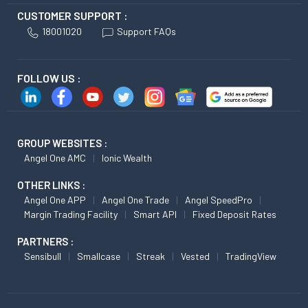
CUSTOMER SUPPORT :
18001020
Support FAQs
FOLLOW US :
GROUP WEBSITES :
Angel One AMC
Ionic Wealth
OTHER LINKS :
Angel One APP
Angel One Trade
Angel SpeedPro
Margin Trading Facility
Smart API
Fixed Deposit Rates
PARTNERS :
Sensibull
Smallcase
Streak
Vested
TradingView