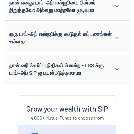
நான் எனது டாப்-அப் எஸ்ஐபியை பின்னர்
நிறுத்தவோ அல்லது மாற்றவோ முடியுமா
ஒரு டாப்-அப் எஸ்ஐபிக்கு கூடுதல் கட்டணங்கள்
உள்ளதா
நான் வரி சேமிப்பு நிதிகள் போன்ற ELSS க்கு
டாப்-அப் SIP ஐ பயன்படுத்தலாமா
Grow your wealth with SIP
4,000+ Mutual Funds to choose from