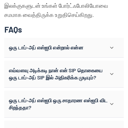
இலக்குகளுடன் உங்கள் போர்ட்ஃபோலியோவை
சமமாக வைத்திருக்க உறுதிசெய்கிறது.
FAQs
ஒரு டாப்-அப் எஸ்ஐபி என்றால் என்ன
எவ்வளவு அடிக்கடி நான் என் SIP தொகையை
ஒரு டாப்-அப் SIP இல் அதிகரிக்க முடியும்?
ஒரு டாப்-அப் எஸ்ஐபி ஒரு சாதாரண எஸ்ஐபி விட
சிறந்ததா?