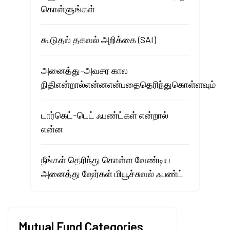
கொள்ளுங்கள்
கூடுதல் தகவல் அறிக்கை (SAI)
அனைத்து-அவசர கால
நிதிஎன்றால்என்னஎன்பதைதெரிந்துகொள்ளவும்
டார்கெட்-டெட் ஃபண்ட்கள் என்றால்
என்ன
நீங்கள் தெரிந்து கொள்ள வேண்டிய
அனைத்து ஷேர்கள் மியூச்சுவல் ஃபண்ட்
Mutual Fund Categories