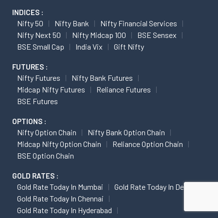
INDICES :
Nifty 50
Nifty Bank
Nifty Financial Services
Nifty Next 50
Nifty Midcap 100
BSE Sensex
BSE Small Cap
India Vix
Gift Nifty
FUTURES :
Nifty Futures
Nifty Bank Futures
Midcap Nifty Futures
Reliance Futures
BSE Futures
OPTIONS :
Nifty Option Chain
Nifty Bank Option Chain
Midcap Nifty Option Chain
Reliance Option Chain
BSE Option Chain
GOLD RATES :
Gold Rate Today In Mumbai
Gold Rate Today In Delhi
Gold Rate Today In Chennai
Gold Rate Today In Hyderabad