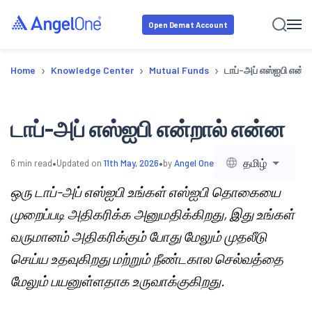
Open Demat Account
›
›
›
Home
Knowledge Center
Mutual Funds
டாப்-அப் எஸ்ஐபி என்ற
டாப்-அப் எஸ்ஐபி என்றால் என்ன
•
•
தமிழ்
6
min read
Updated on
11th May, 2026
by
Angel One
ஒரு டாப்-அப் எஸ்ஐபி உங்கள் எஸ்ஐபி தொகையை
முறைப்படி அதிகரிக்க அனுமதிக்கிறது, இது உங்கள்
வருமானம் அதிகரிக்கும் போது மேலும் முதலீடு
செய்ய உதவுகிறது மற்றும் நீண்டகால செல்வத்தை
மேலும் பயனுள்ளதாக உருவாக்குகிறது.