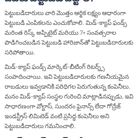
పెట్టుబడిదారులు వారి మొత్తం ఆర్థిక లక్ష్యం ఆధారంగా
పెట్టుబడి ఎంపికలను ఎంచుకోవాలి. మిడ్-క్యాప్ ఫండ్స్
మరింత రిస్క్ అప్పిటైట్ మరియు 7+ సంవత్సరాల
పొడిగించబడిన పెట్టుబడి హారిజాన్‌తో పెట్టుబడిదారులకు
సరిపోతాయి.
మిడ్-క్యాప్ ఫండ్స్ మార్కెట్-బీటింగ్ రిటర్న్స్
సంపాదించాయి. ఇవి పెట్టుబడిదారులకు గణనీయమైన
రాబడులు ఇవ్వడానికి పరిధిగల పెరుగుతున్న కంపెనీలు.
మనం మిడ్-క్యాప్ సంస్థల గురించి మాట్లాడినప్పుడు, ఇవి
సాధారణంగా వోల్టాస్, సుందరం ఫైనాన్స్ లేదా గోద్రేజ్
ఇండస్ట్రీస్ లిమిటెడ్ వంటి ప్రసిద్ధ కంపెనీలు అని
పెట్టుబడిదారులు గమనించాలి.