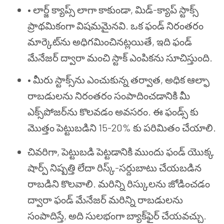
•
లార్జ్ క్యాప్స్ లాగా కాకుండా, మిడ్-క్యాప్ స్టాక్స్
ప్రాథమికంగా విషమమైనవి. ఒక ఫండ్ నిరంతరం
మార్కెట్‌ను అధిగమించినట్లయితే, ఇది ఫండ్
మేనేజర్ ద్వారా మంచి స్టాక్ ఎంపికను సూచిస్తుంది.
•
మీరు స్టాక్స్‌ను ఎంచుకున్న తర్వాత, అధిక ఆల్ఫా
రాబడులను నిరంతరం సంపాదించడానికి మీ
ఎక్స్‌పోజర్‌ను కొలవడం అవసరం. ఈ ఫండ్స్ కు
మొత్తం పెట్టుబడిని 15-20% కు పరిమితం చేయాలి.
చివరిగా, పెట్టుబడి పెట్టడానికి ముందు ఫండ్ యొక్క
షార్ప్ నిష్పత్తి లేదా రిస్క్-సర్దుబాటు చేయబడిన
రాబడిని కొలవాలి. మరిన్ని రిస్కులను జోడించడం
ద్వారా ఫండ్ మేనేజర్ మరిన్ని రాబడులను
సంపాదిస్తే, అది సులభంగా బ్యాక్‌ఫైర్ చేయవచ్చు.