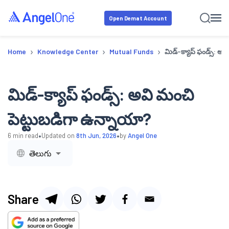
Open Demat Account
›
›
›
Home
Knowledge Center
Mutual Funds
మిడ్-క్యాప్ ఫండ్స్: అ
మిడ్-క్యాప్ ఫండ్స్: అవి మంచి
పెట్టుబడిగా ఉన్నాయా?
•
•
6
min read
Updated on
8th Jun, 2026
by
Angel One
తెలుగు
Share