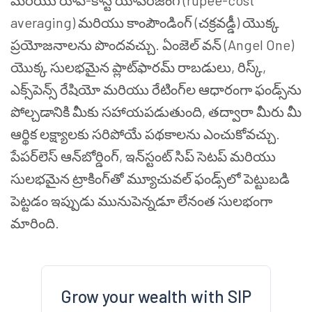
మరియు రూపీ-కాస్ట్ యావరేజింగ్ (rupee-cost
averaging) మరియు కాంపౌండింగ్ (చక్రవడ్డీ) యొక్క
ప్రయోజనాలను పొందవచ్చు. ఏంజెల్ వన్ (Angel One)
యొక్క సులభమైన ప్లాట్‌ఫారమ్ రాబడులు, రిస్క్,
ఎక్స్‌పెన్స్ రేషియో మరియు రేటింగ్‌ల ఆధారంగా ఫండ్స్‌ను
పోల్చడానికి మీకు సహాయపడుతుంది, తద్వారా మీరు మీ
ఆర్థిక లక్ష్యాలకు సరిపోయే పథకాలను ఎంచుకోవచ్చు.
పేపర్‌లెస్ ఆన్‌బోర్డింగ్, ఇన్‌స్టంట్ సిప్ సెటప్ మరియు
సులభమైన ట్రాకింగ్‌తో మ్యూచువల్ ఫండ్స్‌లో పెట్టుబడి
పెట్టడం ఇప్పుడు మునుపెన్నడూ లేనంత సులభంగా
మారింది.
Grow your wealth with SIP