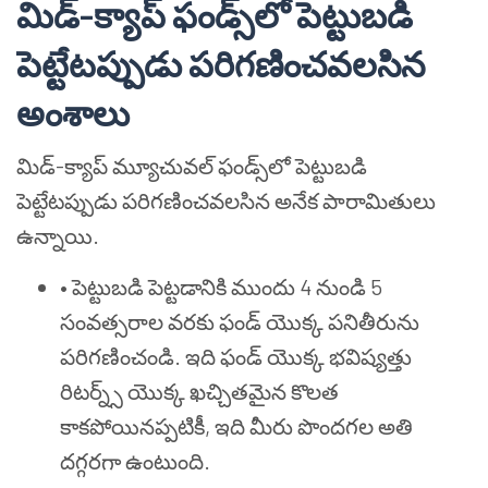
మిడ్-క్యాప్ ఫండ్స్‌లో పెట్టుబడి
పెట్టేటప్పుడు పరిగణించవలసిన
అంశాలు
మిడ్-క్యాప్ మ్యూచువల్ ఫండ్స్‌లో పెట్టుబడి
పెట్టేటప్పుడు పరిగణించవలసిన అనేక పారామితులు
ఉన్నాయి.
•
పెట్టుబడి పెట్టడానికి ముందు 4 నుండి 5
సంవత్సరాల వరకు ఫండ్ యొక్క పనితీరును
పరిగణించండి. ఇది ఫండ్ యొక్క భవిష్యత్తు
రిటర్న్స్ యొక్క ఖచ్చితమైన కొలత
కాకపోయినప్పటికీ, ఇది మీరు పొందగల అతి
దగ్గరగా ఉంటుంది.