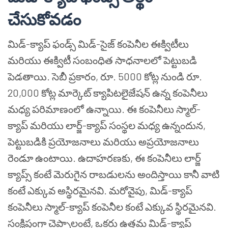
చేసుకోవడం
మిడ్-క్యాప్ ఫండ్స్ మిడ్-సైజ్ కంపెనీల ఈక్విటీలు
మరియు ఈక్విటీ సంబంధిత సాధనాలలో పెట్టుబడి
పెడతాయి. సెబీ ప్రకారం, రూ. 5000 కోట్ల నుండి రూ.
20,000 కోట్ల మార్కెట్ క్యాపిటలైజేషన్ ఉన్న కంపెనీలు
మధ్య పరిమాణంలో ఉన్నాయి. ఈ కంపెనీలు స్మాల్-
క్యాప్ మరియు లార్జ్-క్యాప్ సంస్థల మధ్య ఉన్నందున,
పెట్టుబడికి ప్రయోజనాలు మరియు అప్రయోజనాలు
రెండూ ఉంటాయి. ఉదాహరణకు, ఈ కంపెనీలు లార్జ్
క్యాప్స్ కంటే మెరుగైన రాబడులను అందిస్తాయి కానీ వాటి
కంటే ఎక్కువ అస్థిరమైనవి. మరోవైపు, మిడ్-క్యాప్
కంపెనీలు స్మాల్-క్యాప్ కంపెనీల కంటే ఎక్కువ స్థిరమైనవి.
సంక్షిప్తంగా చెప్పాలంటే, ఒకరు ఉత్తమ మిడ్-క్యాప్