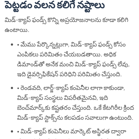
పెట్టడం వలన కలిగే నష్టాలు
మిడ్-క్యాప్ ఫండ్స్ కొన్ని అప్రయోజనాలను కూడా కలిగి
ఉంటాయి.
•
మేము పేర్కొన్నట్లుగా, మిడ్-క్యాప్ ఫండ్స్ కోసం
ఎంపికలు పరిమితం చేయబడతాయి. అధిక
డిమాండ్‌తో అనేక మంచి మిడ్-క్యాప్ ఫండ్స్ లేవు,
ఇది డైవర్సిఫికేషన్ పరిధిని పరిమితం చేస్తుంది.
•
రెండవది, లార్జ్-క్యాప్ కంపెనీల లాగా కాకుండా,
మిడ్-క్యాప్ సంస్థలు విపరీతమైనవి, ఇది
బెంచ్‌మార్క్‌కు కష్టతరం చేస్తుంది. ఒకే కేటగిరీల క్రింద
మిడ్-క్యాప్ స్టాక్స్‌ను కలపడం సవాలుగా ఉంటుంది.
•
మిడ్-క్యాప్ కంపెనీలు మార్కెట్ అస్థిరత ద్వారా