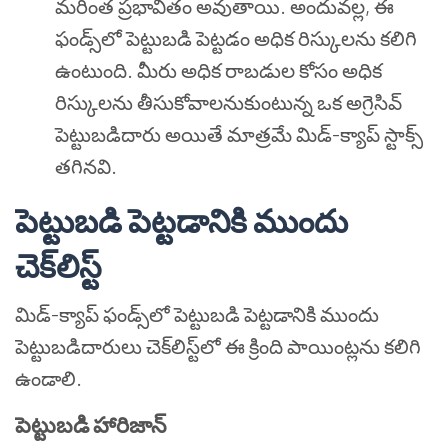
మరింత ప్రభావితం అవుతాయి. అందువల్ల, ఈ
ఫండ్స్‌లో పెట్టుబడి పెట్టడం అధిక రిస్కులను కలిగి
ఉంటుంది. మీరు అధిక రాబడుల కోసం అధిక
రిస్కులను తీసుకోవాలనుకుంటున్న ఒక అగ్రెసివ్
పెట్టుబడిదారు అయితే మాత్రమే మిడ్-క్యాప్ స్టాక్స్
తగినవి.
పెట్టుబడి పెట్టడానికి ముందు
చెక్‌లిస్ట్
మిడ్-క్యాప్ ఫండ్స్‌లో పెట్టుబడి పెట్టడానికి ముందు
పెట్టుబడిదారులు చెక్‌లిస్ట్‌లో ఈ క్రింది పాయింట్లను కలిగి
ఉండాలి.
పెట్టుబడి హారిజాన్