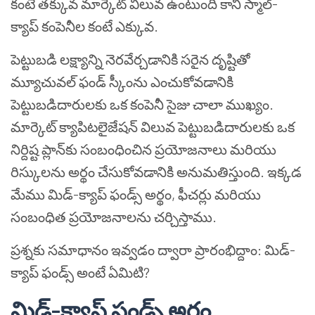
కంటే తక్కువ మార్కెట్ విలువ ఉంటుంది కానీ స్మాల్-
క్యాప్ కంపెనీల కంటే ఎక్కువ.
పెట్టుబడి లక్ష్యాన్ని నెరవేర్చడానికి సరైన దృష్టితో
మ్యూచువల్ ఫండ్ స్కీంను ఎంచుకోవడానికి
పెట్టుబడిదారులకు ఒక కంపెనీ సైజు చాలా ముఖ్యం.
మార్కెట్ క్యాపిటలైజేషన్ విలువ పెట్టుబడిదారులకు ఒక
నిర్దిష్ట ప్లాన్‌కు సంబంధించిన ప్రయోజనాలు మరియు
రిస్కులను అర్థం చేసుకోవడానికి అనుమతిస్తుంది. ఇక్కడ
మేము మిడ్-క్యాప్ ఫండ్స్ అర్థం, ఫీచర్లు మరియు
సంబంధిత ప్రయోజనాలను చర్చిస్తాము.
ప్రశ్నకు సమాధానం ఇవ్వడం ద్వారా ప్రారంభిద్దాం: మిడ్-
క్యాప్ ఫండ్స్ అంటే ఏమిటి?
మిడ్-క్యాప్ ఫండ్స్ అర్థం