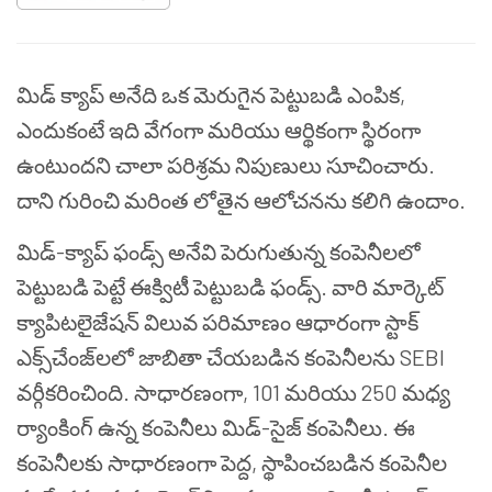
మిడ్ క్యాప్ అనేది ఒక మెరుగైన పెట్టుబడి ఎంపిక,
ఎందుకంటే ఇది వేగంగా మరియు ఆర్థికంగా స్థిరంగా
ఉంటుందని చాలా పరిశ్రమ నిపుణులు సూచించారు.
దాని గురించి మరింత లోతైన ఆలోచనను కలిగి ఉందాం.
మిడ్-క్యాప్ ఫండ్స్ అనేవి పెరుగుతున్న కంపెనీలలో
పెట్టుబడి పెట్టే ఈక్విటీ పెట్టుబడి ఫండ్స్. వారి మార్కెట్
క్యాపిటలైజేషన్ విలువ పరిమాణం ఆధారంగా స్టాక్
ఎక్స్‌చేంజ్‌లలో జాబితా చేయబడిన కంపెనీలను SEBI
వర్గీకరించింది. సాధారణంగా, 101 మరియు 250 మధ్య
ర్యాంకింగ్ ఉన్న కంపెనీలు మిడ్-సైజ్ కంపెనీలు. ఈ
కంపెనీలకు సాధారణంగా పెద్ద, స్థాపించబడిన కంపెనీల