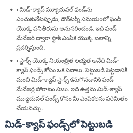
•
మిడ్-క్యాప్ మ్యూచువల్ ఫండ్‌ను
ఎంచుకునేటప్పుడు, డౌన్‌టర్న్ సమయంలో ఫండ్
యొక్క పనితీరును అనుసరించండి, ఇది ఫండ్
మేనేజర్ ద్వారా స్టాక్ ఎంపిక యొక్క బలాన్ని
ప్రదర్శిస్తుంది.
•
స్టాక్స్ యొక్క నియంత్రిత లభ్యత అనేది మిడ్-
క్యాప్ ఫండ్స్ కోసం ఒక సవాలు. పెట్టుబడి పెట్టడానికి
మంచి మిడ్-క్యాప్ స్టాక్స్ కనుగొనడానికి ఫండ్
మేనేజర్ల పోరాటం నిజం. ఇది ఉత్తమ మిడ్-క్యాప్
మ్యూచువల్ ఫండ్స్ కోసం మీ ఎంపికలను పరిమితం
చేయవచ్చు.
మిడ్-క్యాప్ ఫండ్స్‌లో పెట్టుబడి