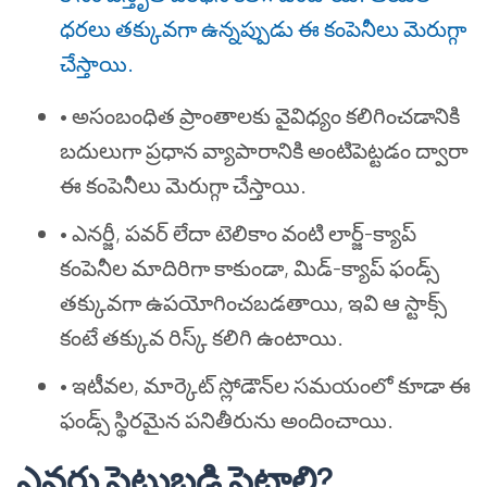
ధరలు తక్కువగా ఉన్నప్పుడు ఈ కంపెనీలు మెరుగ్గా
చేస్తాయి.
•
అసంబంధిత ప్రాంతాలకు వైవిధ్యం కలిగించడానికి
బదులుగా ప్రధాన వ్యాపారానికి అంటిపెట్టడం ద్వారా
ఈ కంపెనీలు మెరుగ్గా చేస్తాయి.
•
ఎనర్జీ, పవర్ లేదా టెలికాం వంటి లార్జ్-క్యాప్
కంపెనీల మాదిరిగా కాకుండా, మిడ్-క్యాప్ ఫండ్స్
తక్కువగా ఉపయోగించబడతాయి, ఇవి ఆ స్టాక్స్
కంటే తక్కువ రిస్క్ కలిగి ఉంటాయి.
•
ఇటీవల, మార్కెట్ స్లోడౌన్‌ల సమయంలో కూడా ఈ
ఫండ్స్ స్థిరమైన పనితీరును అందించాయి.
ఎవరు పెట్టుబడి పెట్టాలి?