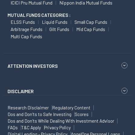
ICICI Pru Mutual Fund
Nippon India Mutual Funds
MUTUAL FUNDS CATEGORIES :
ELSS Funds
Liquid Funds
Small Cap Funds
Arbitrage Funds
Gilt Funds
Mid Cap Funds
Multi Cap Funds
ATTENTION INVESTORS
DISCLAIMER
Research Disclaimer
Regulatory Content
Dos and Don'ts to Safe Investing
Scores
Dos and Don'ts While Dealing With Investment Advisor
FAQs
T&C Apply
Privacy Policy
Digital Lending - Privacy Policy
AngelOne Personal Loans