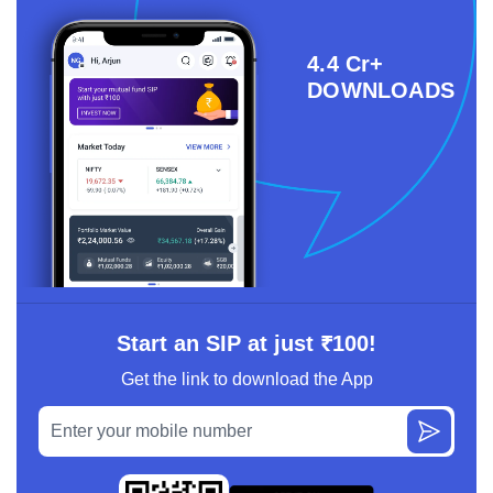
4.4 Cr+
DOWNLOADS
Start an SIP at just ₹100!
Get the link to download the App