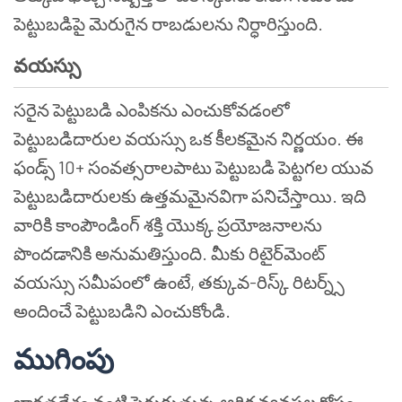
పెట్టుబడిపై మెరుగైన రాబడులను నిర్ధారిస్తుంది.
వయస్సు
సరైన పెట్టుబడి ఎంపికను ఎంచుకోవడంలో
పెట్టుబడిదారుల వయస్సు ఒక కీలకమైన నిర్ణయం. ఈ
ఫండ్స్ 10+ సంవత్సరాలపాటు పెట్టుబడి పెట్టగల యువ
పెట్టుబడిదారులకు ఉత్తమమైనవిగా పనిచేస్తాయి. ఇది
వారికి కాంపౌండింగ్ శక్తి యొక్క ప్రయోజనాలను
పొందడానికి అనుమతిస్తుంది. మీకు రిటైర్‌మెంట్
వయస్సు సమీపంలో ఉంటే, తక్కువ-రిస్క్ రిటర్న్స్
అందించే పెట్టుబడిని ఎంచుకోండి.
ముగింపు