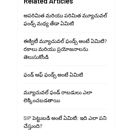
Related Articles
అపరిమిత మరియు పరిమిత మ్యూచువల్
ఫండ్స్ మధ్య తేడా ఏమిటి
ఈక్విటీ మ్యూచువల్ ఫండ్స్ అంటే ఏమిటి?
రకాలు మరియు ప్రయోజనాలను
తెలుసుకోండి
ఫండ్ ఆఫ్ ఫండ్స్ అంటే ఏమిటి
మ్యూచువల్ ఫండ్ రాబడులు ఎలా
లెక్కించబడతాయి
SIP పెట్టుబడి అంటే ఏమిటి: ఇది ఎలా పని
చేస్తుంది?