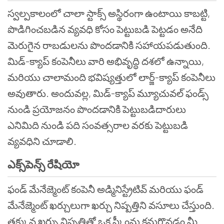
స్వల్పకాలంలో చాలా స్టాక్స్ అస్థిరంగా ఉంటాయి కాబట్టి,
పొడిగించబడిన వ్యవధి కోసం పెట్టుబడి పెట్టడం అనేది
మెరుగైన రాబడులను పొందడానికి సహాయపడుతుంది.
మిడ్-క్యాప్ కంపెనీలు వారి అభివృద్ధి దశలో ఉన్నాయి,
మరియు చాలామంది భవిష్యత్తులో లార్జ్-క్యాప్ కంపెనీలు
అవుతారు. అందువల్ల, మిడ్-క్యాప్ మ్యూచువల్ ఫండ్స్
నుండి ప్రయోజనం పొందడానికి పెట్టుబడిదారులు
ఎనిమిది నుండి పది సంవత్సరాల వరకు పెట్టుబడి
వ్యవధిని చూడాలి.
ఎక్స్‌పెన్స్ రేషియో
ఫండ్ మేనేజ్మెంట్ కంపెనీ అడ్మినిస్ట్రేటివ్ మరియు ఫండ్
మేనేజ్మెంట్ ఖర్చులుగా ఖర్చు నిష్పత్తిని వసూలు చేస్తుంది.
తక్కువ ఖర్చు నిష్పత్తితో ఒక స్కీంను కనుగొనడం మీ