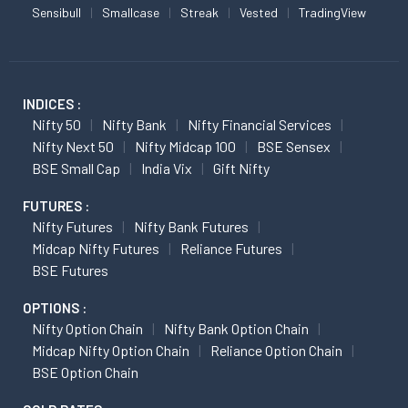
Sensibull
Smallcase
Streak
Vested
TradingView
INDICES :
Nifty 50
Nifty Bank
Nifty Financial Services
Nifty Next 50
Nifty Midcap 100
BSE Sensex
BSE Small Cap
India Vix
Gift Nifty
FUTURES :
Nifty Futures
Nifty Bank Futures
Midcap Nifty Futures
Reliance Futures
BSE Futures
OPTIONS :
Nifty Option Chain
Nifty Bank Option Chain
Midcap Nifty Option Chain
Reliance Option Chain
BSE Option Chain