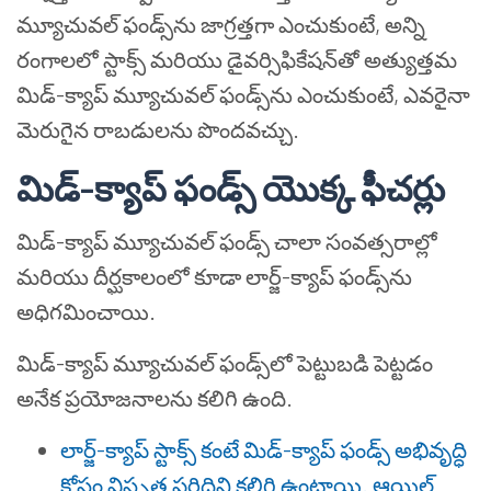
మ్యూచువల్ ఫండ్స్‌ను జాగ్రత్తగా ఎంచుకుంటే, అన్ని
రంగాలలో స్టాక్స్ మరియు డైవర్సిఫికేషన్‌తో అత్యుత్తమ
మిడ్-క్యాప్ మ్యూచువల్ ఫండ్స్‌ను ఎంచుకుంటే, ఎవరైనా
మెరుగైన రాబడులను పొందవచ్చు.
మిడ్-క్యాప్ ఫండ్స్ యొక్క ఫీచర్లు
మిడ్-క్యాప్ మ్యూచువల్ ఫండ్స్ చాలా సంవత్సరాల్లో
మరియు దీర్ఘకాలంలో కూడా లార్జ్-క్యాప్ ఫండ్స్‌ను
అధిగమించాయి.
మిడ్-క్యాప్ మ్యూచువల్ ఫండ్స్‌లో పెట్టుబడి పెట్టడం
అనేక ప్రయోజనాలను కలిగి ఉంది.
లార్జ్-క్యాప్ స్టాక్స్ కంటే మిడ్-క్యాప్ ఫండ్స్ అభివృద్ధి
కోసం విస్తృత పరిధిని కలిగి ఉంటాయి. ఆయిల్