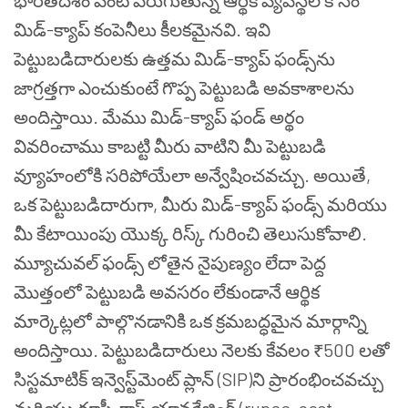
భారతదేశం వంటి పెరుగుతున్న ఆర్థిక వ్యవస్థల కోసం
మిడ్-క్యాప్ కంపెనీలు కీలకమైనవి. ఇవి
పెట్టుబడిదారులకు ఉత్తమ మిడ్-క్యాప్ ఫండ్స్‌ను
జాగ్రత్తగా ఎంచుకుంటే గొప్ప పెట్టుబడి అవకాశాలను
అందిస్తాయి. మేము మిడ్-క్యాప్ ఫండ్ అర్థం
వివరించాము కాబట్టి మీరు వాటిని మీ పెట్టుబడి
వ్యూహంలోకి సరిపోయేలా అన్వేషించవచ్చు. అయితే,
ఒక పెట్టుబడిదారుగా, మీరు మిడ్-క్యాప్ ఫండ్స్ మరియు
మీ కేటాయింపు యొక్క రిస్క్ గురించి తెలుసుకోవాలి.
మ్యూచువల్ ఫండ్స్ లోతైన నైపుణ్యం లేదా పెద్ద
మొత్తంలో పెట్టుబడి అవసరం లేకుండానే ఆర్థిక
మార్కెట్లలో పాల్గొనడానికి ఒక క్రమబద్ధమైన మార్గాన్ని
అందిస్తాయి. పెట్టుబడిదారులు నెలకు కేవలం ₹500 లతో
సిస్టమాటిక్ ఇన్వెస్ట్‌మెంట్ ప్లాన్ (SIP)ని ప్రారంభించవచ్చు