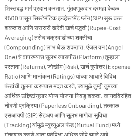
शिस्तबद्ध मार्ग प्रदान करतात. गुंतवणूकदार दरमहा केवळ
₹500 पासून सिस्टेमॅटिक इन्व्हेस्टमेंट प्लॅन (SIP) सुरू करू
शकतात आणि सरासरी खरेदी खर्च पद्धती (Rupee-Cost
Averaging) तसेच चक्रवाढीच्या शक्तीचा
(Compounding) लाभ घेऊ शकतात. एंजल वन (Angel
One) चे वापरण्यास सुलभ व्यासपीठ (Platform) तुम्हाला
परतावा (Returns), जोखीम (Risk), खर्च गुणोत्तर (Expense
Ratio) आणि मानांकन (Ratings) यांच्या आधारे विविध
फंडांची तुलना करण्यास मदत करते, ज्यामुळे तुम्ही तुमच्या
आर्थिक उद्दिष्टांनुसार योग्य योजना निवडू शकता. कागदविरहित
नोंदणी प्रक्रिया (Paperless Onboarding), तत्काळ
एसआयपी (SIP) सेटअप आणि सुलभ मागोवा सुविधा
(Tracking) यांमुळे म्युच्युअल फंड (Mutual Fund) मध्ये
गुंतवणूक करणे आता पूर्वीपेक्षा अधिक सोपे झाले आहे.