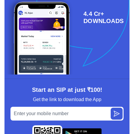
4.4 Cr+
DOWNLOADS
Start an SIP at just ₹100!
Get the link to download the App