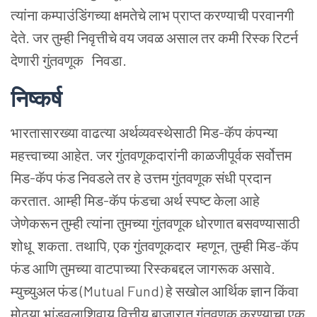
त्यांना कम्पाउंडिंगच्या क्षमतेचे लाभ प्राप्त करण्याची परवानगी
देते. जर तुम्ही निवृत्तीचे वय जवळ असाल तर कमी रिस्क रिटर्न
देणारी
गुंतवणूक
निवडा.
निष्कर्ष
भारतासारख्या वाढत्या अर्थव्यवस्थेसाठी मिड-कॅप कंपन्या
महत्त्वाच्या आहेत. जर गुंतवणूकदारांनी काळजीपूर्वक सर्वोत्तम
मिड-कॅप फंड निवडले तर हे उत्तम गुंतवणूक संधी प्रदान
करतात. आम्ही मिड-कॅप फंडचा अर्थ स्पष्ट केला आहे
जेणेकरून तुम्ही त्यांना तुमच्या गुंतवणूक धोरणात बसवण्यासाठी
शोधू शकता. तथापि, एक गुंतवणूकदार म्हणून, तुम्ही मिड-कॅप
फंड आणि तुमच्या वाटपाच्या रिस्कबद्दल जागरूक असावे.
म्युच्युअल फंड (Mutual Fund) हे सखोल आर्थिक ज्ञान किंवा
मोठ्या भांडवलाशिवाय वित्तीय बाजारात गुंतवणूक करण्याचा एक