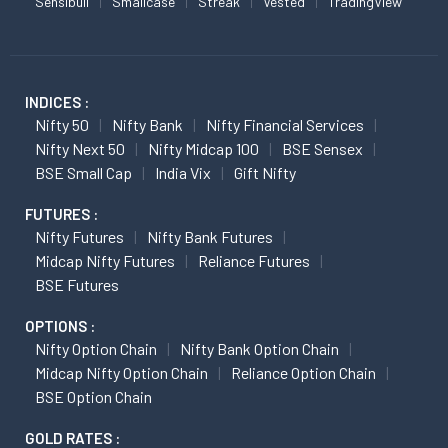
Sensibull
Smallcase
Streak
Vested
TradingView
INDICES :
Nifty 50
Nifty Bank
Nifty Financial Services
Nifty Next 50
Nifty Midcap 100
BSE Sensex
BSE Small Cap
India Vix
Gift Nifty
FUTURES :
Nifty Futures
Nifty Bank Futures
Midcap Nifty Futures
Reliance Futures
BSE Futures
OPTIONS :
Nifty Option Chain
Nifty Bank Option Chain
Midcap Nifty Option Chain
Reliance Option Chain
BSE Option Chain
GOLD RATES :