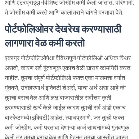
आणि एंटरप्राइझ-विशिष्ट जोखीम कमी केली जातात. परिणामी,
ते जोखीम कमी करते आणि कालांतराने चांगले परतावा देते.
पोर्टफोलिओवर देखरेख करण्यासाठी
लागणारा वेळ कमी करतो
एकाग्र पोर्टफोलिओपेक्षा वैविध्यपूर्ण पोर्टफोलिओ अधिक स्थिर
असतो, कारण सर्व गुंतवणूक एकाच वेळी खराब कामगिरी करत
नाहीत. तुमचा संपूर्ण पोर्टफोलिओ फक्त एका मालमत्ता वर्गात
गुंतवणे, उदाहरणार्थ इक्विटी शेअर्स, याचा अर्थ असा आहे की
तुमचा बराच वेळ आणि लक्ष बाजारातील सर्वोत्तम कृती
ठरवण्यासाठी खर्च केले जाईल कारण तुमची सर्व अंडी एकाच
बास्केटमध्ये (इक्विटी) आहेत. त्याचप्रमाणे, जर तुम्ही फक्त
कमी जोखीम, कमी परतावा देणाऱ्या कर्ज साधनांमध्ये गुंतवणूक
केली तर तुमचा बराच वेळ आणि मेहनत तुमचा जास्तीत जास्त