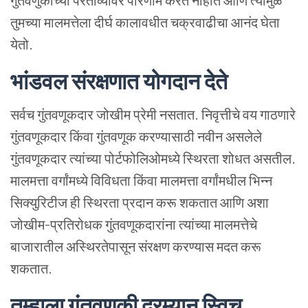
गुंतवणुकीच्या परताव्यावर परिणाम करत नाहीत आणि त्यामुळे
तुमच्या मालमत्तेला दीर्घ कालावधीत चक्रवाढीचा आनंद घेता
येतो.
भांडवल संरक्षणात योगदान देते
सर्वच गुंतवणूकदार जोखीम प्रेमी नसतात. निवृत्तीचे वय गाठणारे
गुंतवणूकदार किंवा गुंतवणूक करण्यासाठी नवीन असलेले
गुंतवणूकदार त्यांच्या पोर्टफोलिओमध्ये स्थिरता शोधत असतील.
मालमत्ता वर्गांमध्ये विविधता किंवा मालमत्ता वर्गांमधील भिन्न
सिक्युरिटीज ही स्थिरता प्रदान करू शकतात आणि अशा
जोखीम-प्रतिरोधक गुंतवणूकदारांना त्यांच्या मालमत्तेचे
बाजारातील अस्थिरतेपासून संरक्षण करण्यास मदत करू
शकतात.
तुम्हाला गुंतवणुकी दरम्यान स्विच