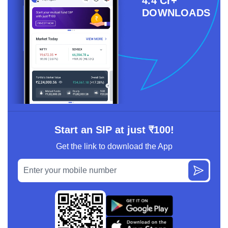
4.4 Cr+
DOWNLOADS
Start an SIP at just ₹100!
Get the link to download the App