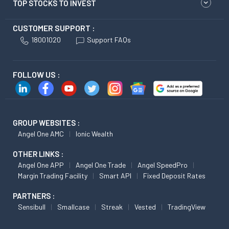
TOP STOCKS TO INVEST
CUSTOMER SUPPORT :
18001020
Support FAQs
FOLLOW US :
GROUP WEBSITES :
Angel One AMC
Ionic Wealth
OTHER LINKS :
Angel One APP
Angel One Trade
Angel SpeedPro
Margin Trading Facility
Smart API
Fixed Deposit Rates
PARTNERS :
Sensibull
Smallcase
Streak
Vested
TradingView