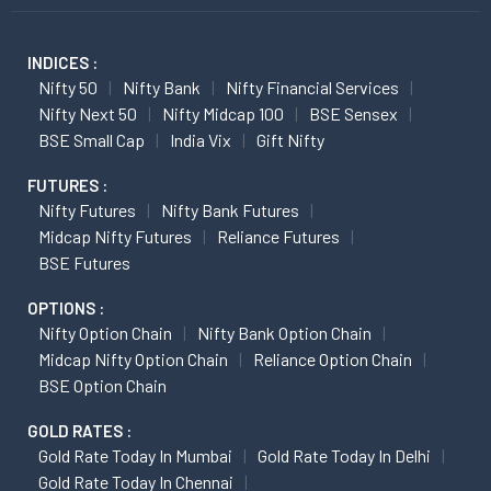
INDICES :
Nifty 50
Nifty Bank
Nifty Financial Services
Nifty Next 50
Nifty Midcap 100
BSE Sensex
BSE Small Cap
India Vix
Gift Nifty
FUTURES :
Nifty Futures
Nifty Bank Futures
Midcap Nifty Futures
Reliance Futures
BSE Futures
OPTIONS :
Nifty Option Chain
Nifty Bank Option Chain
Midcap Nifty Option Chain
Reliance Option Chain
BSE Option Chain
GOLD RATES :
Gold Rate Today In Mumbai
Gold Rate Today In Delhi
Gold Rate Today In Chennai