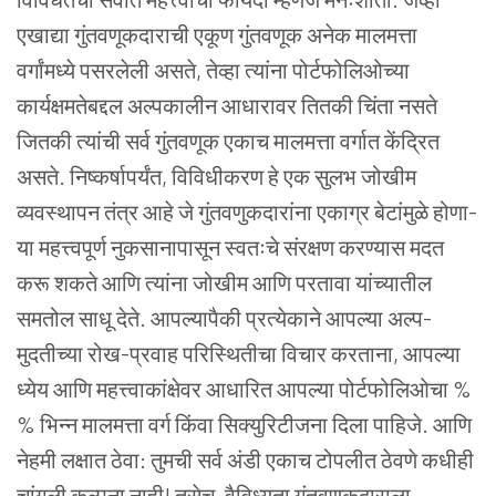
एखाद्या गुंतवणूकदाराची एकूण गुंतवणूक अनेक मालमत्ता
वर्गांमध्ये पसरलेली असते, तेव्हा त्यांना पोर्टफोलिओच्या
कार्यक्षमतेबद्दल अल्पकालीन आधारावर तितकी चिंता नसते
जितकी त्यांची सर्व गुंतवणूक एकाच मालमत्ता वर्गात केंद्रित
असते.
निष्कर्षापर्यंत, विविधीकरण हे एक सुलभ जोखीम
व्यवस्थापन तंत्र आहे जे गुंतवणुकदारांना एकाग्र बेटांमुळे होणा-
या महत्त्वपूर्ण नुकसानापासून स्वतःचे संरक्षण करण्यास मदत
करू शकते आणि त्यांना जोखीम आणि परतावा यांच्यातील
समतोल साधू देते. आपल्यापैकी प्रत्येकाने आपल्या अल्प-
मुदतीच्या रोख-प्रवाह परिस्थितीचा विचार करताना, आपल्या
ध्येय आणि महत्त्वाकांक्षेवर आधारित आपल्या पोर्टफोलिओचा %
% भिन्न मालमत्ता वर्ग किंवा सिक्युरिटीजना दिला पाहिजे. आणि
नेहमी लक्षात ठेवा: तुमची सर्व अंडी एकाच टोपलीत ठेवणे कधीही
चांगली कल्पना नाही!
तसेच, वैविध्यता गुंतवणूकदाराला