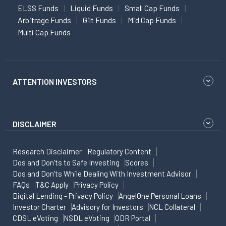
ELSS Funds
Liquid Funds
Small Cap Funds
Arbitrage Funds
Gilt Funds
Mid Cap Funds
Multi Cap Funds
ATTENTION INVESTORS
DISCLAIMER
Research Disclaimer
Regulatory Content
Dos and Don'ts to Safe Investing
Scores
Dos and Don'ts While Dealing With Investment Advisor
FAQs
T&C Apply
Privacy Policy
Digital Lending - Privacy Policy
AngelOne Personal Loans
Investor Charter
Advisory for Investors
NCL Collateral
CDSL eVoting
NSDL eVoting
ODR Portal