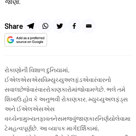
જાણો.
Share
રોકાણોની વિશાળ દુનિયામાં,
ઈએલએસએસવિમ્યુચ્યુઅલફંડએવારંવારનો
સવાલછેજેવારંવારરોકાણકારોમાંજોવામળેછે. ભલે તમે
શિખાઉ હોવ કે અનુભવી રોકાણકાર, મ્યુચ્યુઅલફંડ્સ
અને ઈએલએસએસ
વચ્ચેનામુખ્યતફાવતનેસમજવુંજાણકારનિર્ણયોલેવામા
ટેમહત્વપૂર્ણછે. આ વ્યાપક માર્ગદર્શિકામાં,