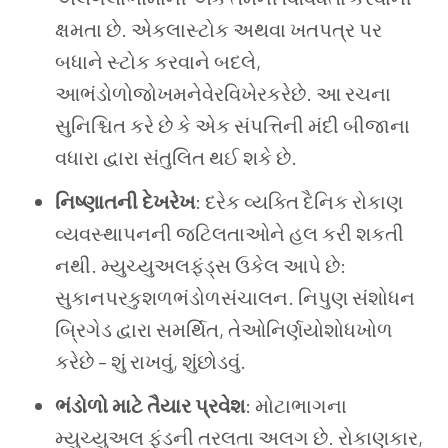
ક્ષમતા છે. એકલાસ્ટોક અથવા ખતપત્ર પર
બધાને સ્ટોક કરવાને બદલે,
આભંડોળોજોખમનેવેરવિખેરકરેછે. આ રચના
સુનિશ્ચિત કરે છે કે એક સંપત્તિની મંદી બીજાના
વધારા દ્વારા સંતુલિત થઈ શકે છે.
નિષ્ણાતની દેખરેખ
: દરેક વ્યક્તિ દૈનિક રોકાણ
વ્યવસ્થાપનની જટિલતાઓને હલ કરી શકતી
નથી. મ્યુચ્યુઅલફંડ્સ ઉકેલ આપે છે:
સુકાનપરકુશળભંડોળસંચાલન. નિપુણ સંશોધન
બ્રિગેડ દ્વારા સમર્થિત, તેઓનિર્ણયોશોધખોળ
કરેછે – શું રાખવું, શુંછોડવું.
ભંડોળો
માટે તૈયાર પ્રવેશ
: મોટાભાગના
મ્યુચ્યુઅલ ફંડની તરલતા અલગ છે. રોકાણકાર,