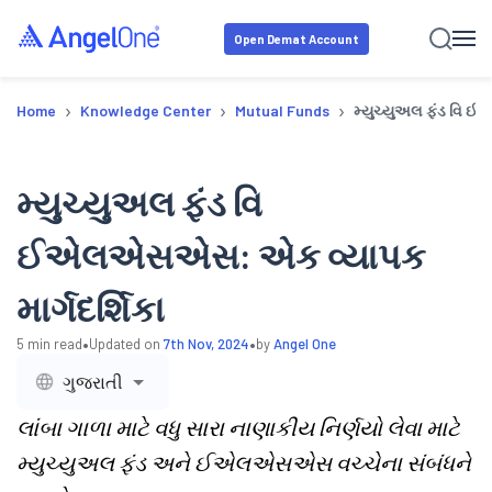
Open Demat Account
›
›
›
Home
Knowledge Center
Mutual Funds
મ્યુચ્યુઅલ ફંડ વિ 
મ્યુચ્યુઅલ ફંડ વિ
ઈએલએસએસ: એક વ્યાપક
માર્ગદર્શિકા
•
•
5
min read
Updated on
7th Nov, 2024
by
Angel One
ગુજરાતી
લાંબા ગાળા માટે વધુ સારા નાણાકીય નિર્ણયો લેવા માટે
મ્યુચ્યુઅલ ફંડ અને ઈએલએસએસ વચ્ચેના સંબંધને