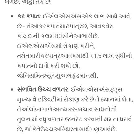
લગછે. અહીં તર્ક છે:
કર કપાત
: ઈએલએસએસએક લાભ સાથે આવે
છે - તેઓકરકપાતમાટેપાત્રછે, આવકવેરા
કાયદાની કલમ 80સીનેઆભારીછે.
ઈએલએસએસમાં રોકાણ કરીને,
તમેતમારીકરપાત્રઆવકમાંથી ₹1.5 લાખ સુધીની
કપાતનો દાવો કરી શકો છો,
જેનિયમિતમ્યુચ્યુઅલફંડમાંનથી.
સંભવિત ઉચ્ચ વળતર
: ઈએલએસએસફંડ્સ
મુખ્યત્વે ઇક્વિટીમાં રોકાણ કરે છે તે ધ્યાનમાં લેતા,
તેઓલાંબાગાળેઅન્યકર-બચાવ સાધનોની
તુલનામાં વધુ વળતર જનરેટ કરવાની ક્ષમતા ધરાવે
છે, જોકેતેઉચ્ચઅસ્થિરતાસાથેપણઆવેછે.