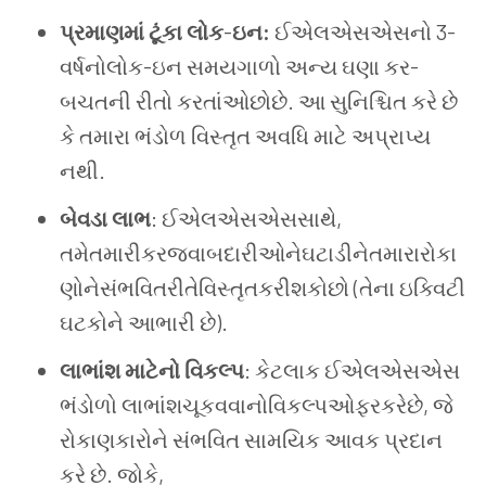
પ્રમાણમાં ટૂંકા લોક
-
ઇન
:
ઈએલએસએસનો 3-
વર્ષનોલોક-ઇન સમયગાળો અન્ય ઘણા કર-
બચતની રીતો કરતાંઓછોછે. આ સુનિશ્ચિત કરે છે
કે તમારા ભંડોળ વિસ્તૃત અવધિ માટે અપ્રાપ્ય
નથી.
બેવડા લાભ
: ઈએલએસએસસાથે,
તમેતમારીકરજવાબદારીઓનેઘટાડીનેતમારારોકા
ણોનેસંભવિતરીતેવિસ્તૃતકરીશકોછો (તેના ઇક્વિટી
ઘટકોને આભારી છે).
લાભાંશ
માટેનો વિકલ્પ
: કેટલાક ઈએલએસએસ
ભંડોળો લાભાંશચૂકવવાનોવિકલ્પઓફરકરેછે, જે
રોકાણકારોને સંભવિત સામયિક આવક પ્રદાન
કરે છે. જોકે,