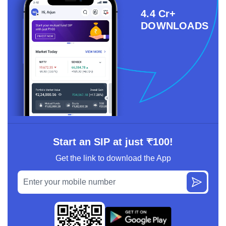
4.4 Cr+
DOWNLOADS
Start an SIP at just ₹100!
Get the link to download the App