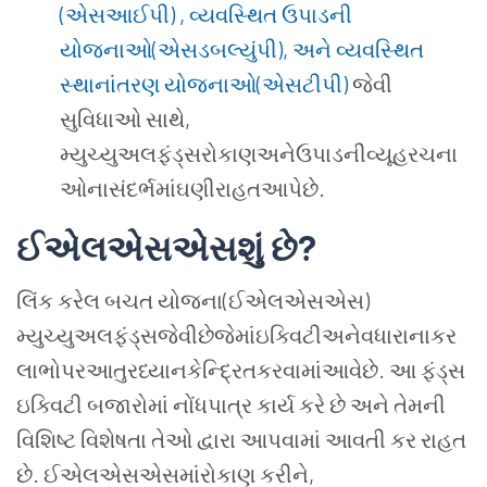
(એસઆઈપી) , વ્યવસ્થિત ઉપાડની
યોજનાઓ(એસડબલ્યુંપી), અને વ્યવસ્થિત
સ્થાનાંતરણ યોજનાઓ(એસટીપી)
જેવી
સુવિધાઓ સાથે,
મ્યુચ્યુઅલફંડ્સરોકાણઅનેઉપાડનીવ્યૂહરચના
ઓનાસંદર્ભમાંઘણીરાહતઆપેછે.
ઈએલએસએસ
શું છે
?
લિંક કરેલ બચત યોજના(ઈએલએસએસ)
મ્યુચ્યુઅલફંડ્સજેવીછેજેમાંઇક્વિટીઅનેવધારાનાકર
લાભોપરઆતુરધ્યાનકેન્દ્રિતકરવામાંઆવેછે. આ ફંડ્સ
ઇક્વિટી બજારોમાં નોંધપાત્ર કાર્ય કરે છે અને તેમની
વિશિષ્ટ વિશેષતા તેઓ દ્વારા આપવામાં આવતી કર રાહત
છે. ઈએલએસએસમાંરોકાણ કરીને,