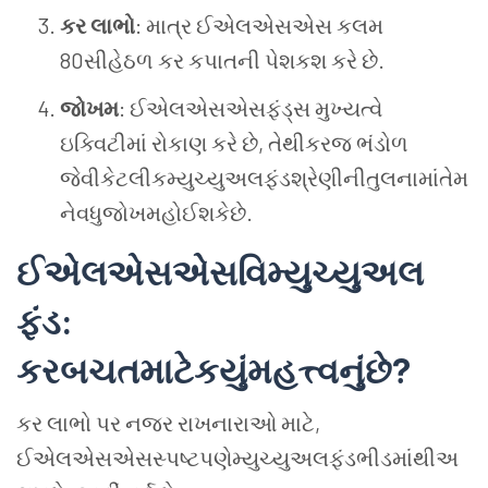
કર લાભો
: માત્ર ઈએલએસએસ કલમ
80સીહેઠળ કર કપાતની પેશકશ કરે છે.
જોખમ
: ઈએલએસએસફંડ્સ મુખ્યત્વે
ઇક્વિટીમાં રોકાણ કરે છે, તેથીકરજ ભંડોળ
જેવીકેટલીકમ્યુચ્યુઅલફંડશ્રેણીનીતુલનામાંતેમ
નેવધુજોખમહોઈશકેછે.
ઈએલએસએસ
વિ
મ્યુચ્યુઅલ
ફંડ
:
કર
બચત
માટે
કયું
મહત્ત્વનું
છે
?
કર લાભો પર નજર રાખનારાઓ માટે,
ઈએલએસએસસ્પષ્ટપણેમ્યુચ્યુઅલફંડભીડમાંથીઅ