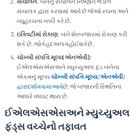
સંચાલન
: બંનેનું સંચાલન નિષ્ણાત ભંડોળ
સંચાલક દ્વારા કરવામાં આવે છે જેઓ રચના અને
વ્યૂહરચના નક્કી કરે છે.
ઇક્વિટીમાં રોકાણ
: બંને શેરબજારમાં રોકાણ કરી
શકે છે, જોકેહદઅલગહોઈશકેછે.
ચોખ્ખી સંપત્તિ મૂલ્ય
(
એનએવી
):
ઈએલએસએસઅને મ્યુચ્યુઅલ ફંડ બંનેના
એકમનું મૂલ્ય
ચોખ્ખી સંપત્તિ મૂલ્ય
(
એનએવી
)
દ્વારાદર્શાવવામાંઆવેછે
, જે બજારની સ્થિતિના
આધારે વધઘટ થાય છે.
ઈએલએસએસઅને મ્યુચ્યુઅલ
ફંડ્સ વચ્ચેનો તફાવત