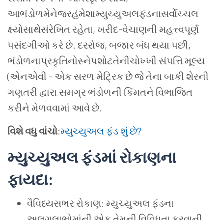
આભંડોળમેનેજરહંમેશામ્યુચ્યુઅલફંડનાસર્વોચ્ચલ
ક્ષ્યોસાથેસંરેખિત રહેતા, ખરીદ-વેચાણની મહત્ત્વપૂર્ણ
પસંદગીઓ કરે છે. દરરોજ, બજાર બંધ થયા પછી,
ભંડોળનાપ્રકૃતિનોસ્નેપશોટતેનીચોખ્ખી સંપત્તિ મૂલ્ય
(એનએવી - એક સરળ મેટ્રિક છે જે તેના બાકી શેરની
ગણતરી દ્વારા સમગ્ર ભંડોળની કિંમતને વિભાજિત
કરીને મેળવવામાં આવે છે.
વિશે વધુ વાંચો
:
મ્યુચ્યુઅલ ફંડ શું છે?
મ્યુચ્યુઅલ ફંડમાં રોકાણના
ફાયદા
:
વૈવિધ્યસભર રોકાણ: મ્યુચ્યુઅલ ફંડના
અલગલાભોમાંની એક તેમની વિવિધતા કરવાની