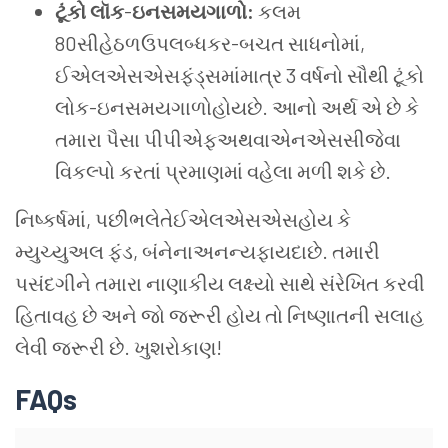
ટૂંકો લૉક
-
ઇન
સમયગાળો
:
કલમ
80સીહેઠળઉપલબ્ધકર-બચત સાધનોમાં,
ઈએલએસએસફંડ્સમાંમાત્ર 3 વર્ષનો સૌથી ટૂંકો
લોક-ઇનસમયગાળોહોયછે. આનો અર્થ એ છે કે
તમારા પૈસા પીપીએફઅથવાએનએસસીજેવા
વિકલ્પો કરતાં પ્રમાણમાં વહેલા મળી શકે છે.
નિષ્કર્ષમાં, પછીભલેતેઈએલએસએસહોય કે
મ્યુચ્યુઅલ ફંડ, બંનેનાઅનન્યફાયદાછે. તમારી
પસંદગીને તમારા નાણાકીય લક્ષ્યો સાથે સંરેખિત કરવી
હિતાવહ છે અને જો જરૂરી હોય તો નિષ્ણાતની સલાહ
લેવી જરૂરી છે. ખુશરોકાણ!
FAQs