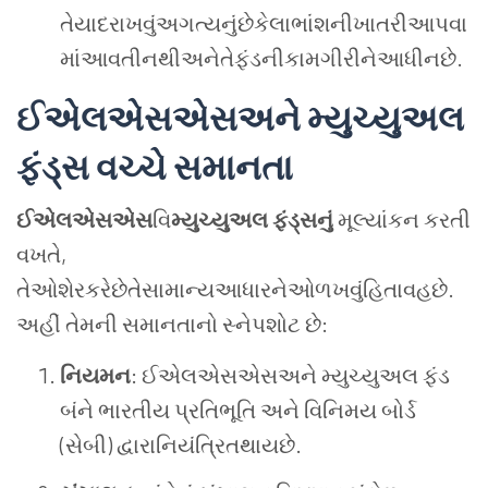
તેયાદરાખવુંઅગત્યનુંછેકેલાભાંશનીખાતરીઆપવા
માંઆવતીનથીઅનેતેફંડનીકામગીરીનેઆધીનછે.
ઈએલએસએસ
અને મ્યુચ્યુઅલ
ફંડ્સ વચ્ચે સમાનતા
ઈએલએસએસ
વિ
મ્યુચ્યુઅલ ફંડ્સનું
મૂલ્યાંકન કરતી
વખતે,
તેઓશેરકરેછેતેસામાન્યઆધારનેઓળખવુંહિતાવહછે.
અહીં તેમની સમાનતાનો સ્નેપશોટ છે:
નિયમન
: ઈએલએસએસઅને મ્યુચ્યુઅલ ફંડ
બંને ભારતીય પ્રતિભૂતિ અને વિનિમય બોર્ડ
(સેબી) દ્વારાનિયંત્રિતથાયછે.