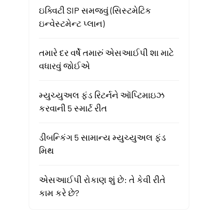
ઇક્વિટી SIP સમજવું (સિસ્ટમેટિક
ઇન્વેસ્ટમેન્ટ પ્લાન)
તમારે દર વર્ષે તમારું એસઆઈપી શા માટે
વધારવું જોઈએ
મ્યુચ્યુઅલ ફંડ રિટર્નને ઑપ્ટિમાઇઝ
કરવાની 5 સ્માર્ટ રીત
ડીબન્કિંગ 5 સામાન્ય મ્યુચ્યુઅલ ફંડ
મિથ
એસઆઈપી રોકાણ શું છે: તે કેવી રીતે
કામ કરે છે?