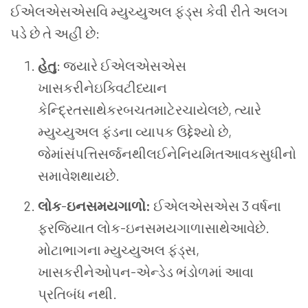
ઈએલએસએસવિ મ્યુચ્યુઅલ ફંડ્સ કેવી રીતે અલગ
પડે છે તે અહીં છે:
હેતુ
: જ્યારે ઈએલએસએસ
ખાસકરીનેઇક્વિટીધ્યાન
કેન્દ્રિતસાથેકરબચતમાટેરચાયેલછે, ત્યારે
મ્યુચ્યુઅલ ફંડના વ્યાપક ઉદ્દેશ્યો છે,
જેમાંસંપત્તિસર્જનથીલઈનેનિયમિતઆવકસુધીનો
સમાવેશથાયછે.
લોક
-
ઇન
સમયગાળો
:
ઈએલએસએસ 3 વર્ષના
ફરજિયાત લોક-ઇનસમયગાળાસાથેઆવેછે.
મોટાભાગના મ્યુચ્યુઅલ ફંડ્સ,
ખાસકરીનેઓપન-એન્ડેડ ભંડોળમાં આવા
પ્રતિબંધ નથી.