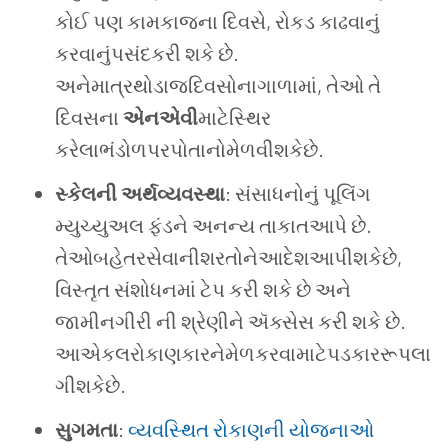
કોઈ પણ કામકાજના દિવસે, રોકડ કાઢવાનું
કરવાનુંપસંદકરી શકે છે.
અનેમાત્રથોડાજદિવસોનાગાળામાં, તેઓ તે
દિવસના
એનએવી
માટેસ્થિર
કરેલાભંડોળપરપોતાનોમેળવીશકેછે.
સ્કેલની અર્થવ્યવસ્થા
: સંસાધનોનું પૂલિંગ
મ્યુચ્યુઅલ ફંડને અનન્ય તાકાતઆપે છે.
તેઓબહેતરસેવાનીશરતોનેઆદેશઆપીશકેછે,
વિસ્તૃત સંશોધનમાં ટેપ કરી શકે છે અને
જામીનગીરી ની શ્રેણીને ઍક્સેસ કરી શકે છે.
આએકલરોકાણકારનેમેળકરવામાટેપડકારરૂપલા
ગીશકેછે.
સુગમતા
:
વ્યવસ્થિત રોકાણની યોજનાઓ