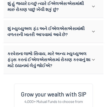
શું હું જ્યારે ઇચ્છું ત્યારે ઈએલએસએસમાંથી
મારું રોકાણ પાછું ખેંચી શકું છું?
શું મ્યુચ્યુઅલ ફંડ અને ઈએલએસએસમાંથી
વળતરની ખાતરી આપવામાં આવે છે?
કરવેરાના લાભો સિવાય, મારે અન્ય મ્યુચ્યુઅલ
ફંડ્સ કરતાં ઈએલએસએસમાં રોકાણ કરવાનું શા
માટે ધ્યાનમાં લેવું જોઈએ?
Grow your wealth with SIP
4,000+ Mutual Funds to choose from