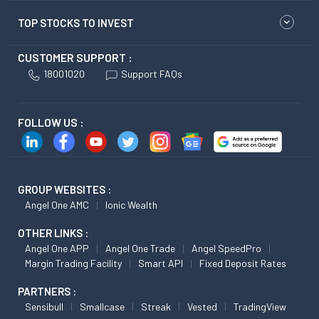
TOP STOCKS TO INVEST
CUSTOMER SUPPORT :
18001020
Support FAQs
FOLLOW US :
GROUP WEBSITES :
Angel One AMC
Ionic Wealth
OTHER LINKS :
Angel One APP
Angel One Trade
Angel SpeedPro
Margin Trading Facility
Smart API
Fixed Deposit Rates
PARTNERS :
Sensibull
Smallcase
Streak
Vested
TradingView