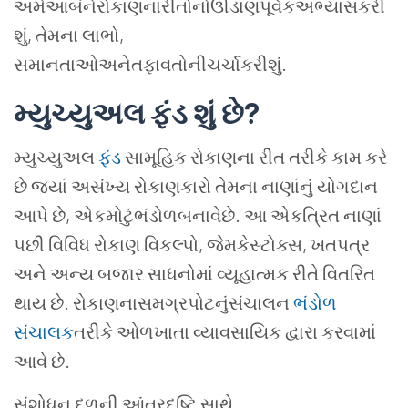
અમેઆબંનેરોકાણનારીતોનોઊંડાણપૂર્વકઅભ્યાસકરી
શું, તેમના લાભો,
સમાનતાઓઅનેતફાવતોનીચર્ચાકરીશું.
મ્યુચ્યુઅલ ફંડ શું છે
?
મ્યુચ્યુઅલ
ફંડ
સામૂહિક રોકાણના રીત તરીકે કામ કરે
છે જ્યાં અસંખ્ય રોકાણકારો તેમના નાણાંનું યોગદાન
આપે છે, એકમોટુંભંડોળબનાવેછે. આ એકત્રિત નાણાં
પછી વિવિધ રોકાણ વિકલ્પો, જેમકેસ્ટોક્સ, ખતપત્ર
અને અન્ય બજાર સાધનોમાં વ્યૂહાત્મક રીતે વિતરિત
થાય છે. રોકાણનાસમગ્રપોટનુંસંચાલન
ભંડોળ
સંચાલક
તરીકે ઓળખાતા વ્યાવસાયિક દ્વારા કરવામાં
આવે છે.
સંશોધન દળની આંતરદૃષ્ટિ સાથે,