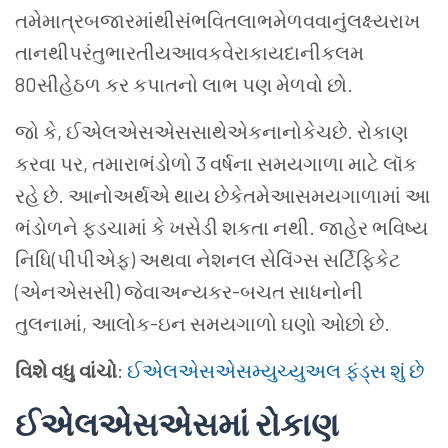
તમેમાત્રબજારમાંથીસંભવિતલાભમેળવવાનુંલક્ષ્યરાખ
તાનથીપરંતુભારતીયઆવકવેરાકાયદાનીકલમ
80સીહેઠળ કર કપાતનો લાભ પણ મેળવો છો.
જો કે, ઈએલએસએસસાથેએકનાનોકેચછે. રોકાણ
કરવા પર, તમારાભંડોળો 3 વર્ષના સમયગાળા માટે લૉક
રહે છે. આનોઅર્થએ થાય છેકેતમેઆસમયગાળામાં આ
ભંડોળને ફડચામાં કે ખસેડી શકતા નથી. જાહેર ભવિષ્ય
નિધિ(પીપીએફ) અથવા નેશનલ સેવિંગ્સ સર્ટિફિકેટ
(એનએસસી) જેવાઅન્યકર-બચત સાધનોની
તુલનામાં, આલોક-ઇન સમયગાળો ઘણો ઓછો છે.
વિશે વધુ વાંચો
:
ઈએલએસએસમ્યુચ્યુઅલ ફંડ્સ શું છે
ઈએલએસએસમાં રોકાણ