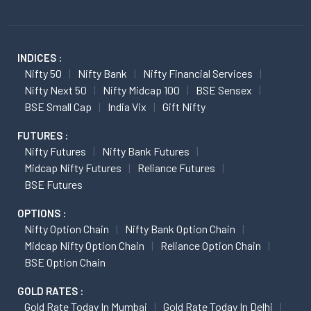
INDICES :
Nifty 50
Nifty Bank
Nifty Financial Services
Nifty Next 50
Nifty Midcap 100
BSE Sensex
BSE Small Cap
India Vix
Gift Nifty
FUTURES :
Nifty Futures
Nifty Bank Futures
Midcap Nifty Futures
Reliance Futures
BSE Futures
OPTIONS :
Nifty Option Chain
Nifty Bank Option Chain
Midcap Nifty Option Chain
Reliance Option Chain
BSE Option Chain
GOLD RATES :
Gold Rate Today In Mumbai
Gold Rate Today In Delhi