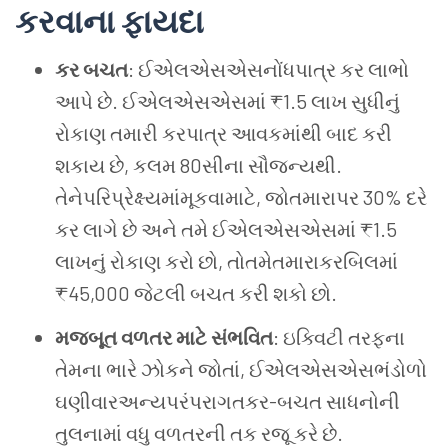
કરવાના ફાયદા
કર બચત
: ઈએલએસએસનોંધપાત્ર કર લાભો
આપે છે. ઈએલએસએસમાં ₹1.5 લાખ સુધીનું
રોકાણ તમારી કરપાત્ર આવકમાંથી બાદ કરી
શકાય છે, કલમ 80સીના સૌજન્યથી.
તેનેપરિપ્રેક્ષ્યમાંમૂકવામાટે, જોતમારાપર 30% દરે
કર લાગે છે અને તમે ઈએલએસએસમાં ₹1.5
લાખનું રોકાણ કરો છો, તોતમેતમારાકરબિલમાં
₹45,000 જેટલી બચત કરી શકો છો.
મજબૂત વળતર માટે સંભવિત
: ઇક્વિટી તરફના
તેમના ભારે ઝોકને જોતાં, ઈએલએસએસભંડોળો
ઘણીવારઅન્યપરંપરાગતકર-બચત સાધનોની
તુલનામાં વધુ વળતરની તક રજૂ કરે છે.