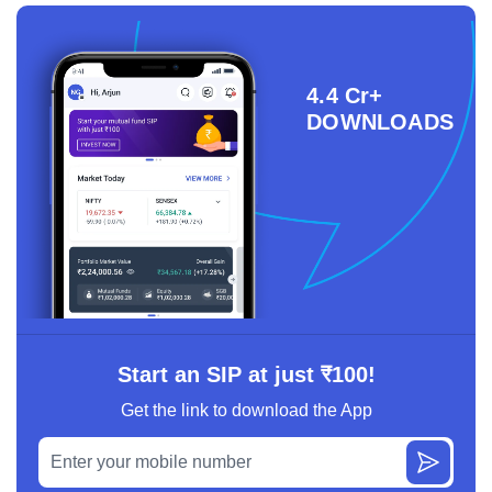
4.4 Cr+
DOWNLOADS
Start an SIP at just ₹100!
Get the link to download the App