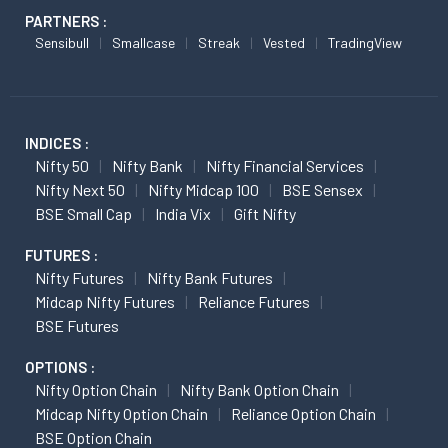
PARTNERS :
Sensibull
Smallcase
Streak
Vested
TradingView
INDICES :
Nifty 50
Nifty Bank
Nifty Financial Services
Nifty Next 50
Nifty Midcap 100
BSE Sensex
BSE Small Cap
India Vix
Gift Nifty
FUTURES :
Nifty Futures
Nifty Bank Futures
Midcap Nifty Futures
Reliance Futures
BSE Futures
OPTIONS :
Nifty Option Chain
Nifty Bank Option Chain
Midcap Nifty Option Chain
Reliance Option Chain
BSE Option Chain