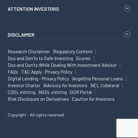
ATTENTION INVESTORS
DISCLAIMER
Research Disclaimer
Regulatory Content
Dos and Don'ts to Safe Investing
Scores
Dos and Don'ts While Dealing With Investment Advisor
FAQs
T&C Apply
Privacy Policy
Digital Lending - Privacy Policy
AngelOne Personal Loans
Investor Charter
Advisory for Investors
NCL Collateral
CDSL eVoting
NSDL eVoting
ODR Portal
Risk Disclosure on Derivatives
Caution for Investors
Copyright - All rights reserved