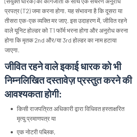
(संयुक्त
धारक) को
कागजातों
के
साथ
एक
संचरण
अनुरोध
प्रपत्र (T2) जमा
करना
होगा. यह
संभावना
है
कि
दूसरा
या
तीसरा
एक-एक
व्यक्ति
मर
जाए. इस
उदाहरण
में, जीवित
रहने
वाले
यूनिट
होल्डर
को T1 फॉर्म
भरना
होगा
और
अनुरोध
करना
होगा
कि
मृतक 2nd और/या 3rd होल्डर
का
नाम
हटाया
जाएगा.
जीवित
रहने
वाले
इकाई
धारक
को
भी
निम्नलिखित
दस्तावेज़
प्रस्तुत
करने
की
आवश्यकता
होगी:
किसी
राजपत्रित
अधिकारी
द्वारा
विधिवत
हस्ताक्षरित
मृत्यु
प्रमाणपत्र
या
एक
नोटरी
पब्लिक,