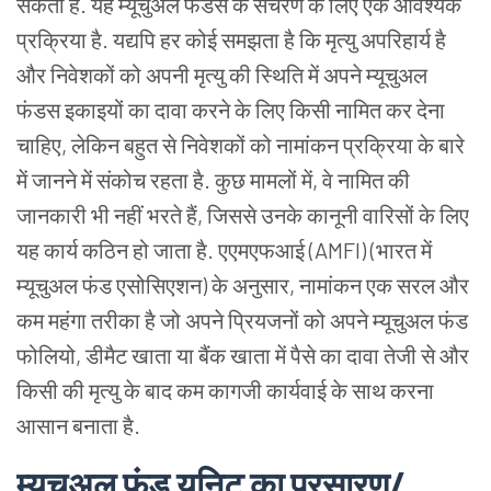
सकती
है. यह
म्यूचुअल
फंडस
के
संचरण
के
लिए
एक
आवश्यक
प्रक्रिया
है.
यद्यपि
हर
कोई
समझता
है
कि
मृत्यु
अपरिहार्य
है
और
निवेशकों
को
अपनी
मृत्यु
की
स्थिति
में
अपने
म्यूचुअल
फंडस
इकाइयों
का
दावा
करने
के
लिए
किसी
नामित
कर
देना
चाहिए, लेकिन
बहुत
से
निवेशकों
को
नामांकन
प्रक्रिया
के
बारे
में
जानने
में
संकोच
रहता
है. कुछ
मामलों
में, वे
नामित
की
जानकारी
भी
नहीं
भरते
हैं, जिससे
उनके
कानूनी
वारिसों
के
लिए
यह
कार्य
कठिन
हो
जाता
है.
एएमएफआई
(AMFI) (भारत
में
म्यूचुअल
फंड
एसोसिएशन) के
अनुसार, नामांकन
एक
सरल
और
कम
महंगा
तरीका
है
जो
अपने
प्रियजनों
को
अपने
म्यूचुअल
फंड
फोलियो, डीमैट
खाता
या
बैंक
खाता
में
पैसे
का
दावा
तेजी
से
और
किसी
की
मृत्यु
के
बाद
कम
कागजी
कार्यवाई
के
साथ
करना
आसान
बनाता
है.
म्यूचुअल
फंड
यूनिट
का
प्रसारण/