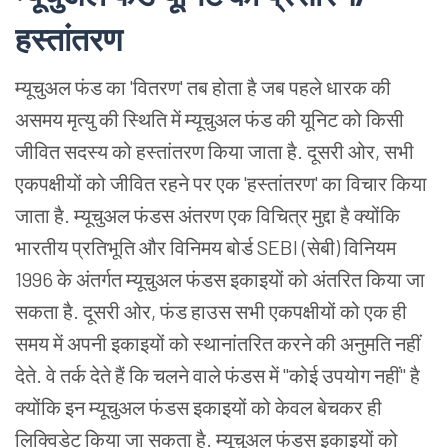
हस्तांतरण
म्यूचुअल
फंड
का 'वितरण' तब
होता
है
जब
पहले
धारक
की
असमय
मृत्यु
की
स्थिति
में
म्यूचुअल
फंड
की
यूनिट
को
किसी
जीवित
सदस्य
को
हस्तांतरण
किया
जाता
है. दूसरी
ओर, सभी
एकपक्षीयों
को
जीवित
रहने
पर
एक 'हस्तांतरण' का
विचार
किया
जाता
है.
म्यूचुअल
फंडस
अंतरण
एक
विचित्र
मुद्दा
है
क्योंकि
भारतीय
प्रतिभूति
और
विनिमय
बोर्ड SEBI (सेबी) विनियम
1996 के
अंतर्गत
म्यूचुअल
फंडस
इकाइयों
को
अंतरित
किया
जा
सकता
है. दूसरी
ओर, फंड
हाउस
सभी
एकपक्षीयों
को
एक
ही
समय
में
अपनी
इकाइयों
को
स्थानांतरित
करने
की
अनुमति
नहीं
देते. वे
तर्क
देते
हैं
कि
चलने
वाले
फंडस
में "कोई
उपयोग
नहीं" है
क्योंकि
इन
म्यूचुअल
फंडस
इकाइयों
को
केवल
बेचकर
ही
लिक्विडेट
किया
जा
सकता
है.
म्यूचुअल
फंडस
इकाइयों
को