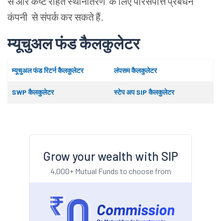
से
और
कष्ट
रहित
स्थानांतरण के
लिए
परिसंपत्ति
प्रबंधन
कंपनी से
संपर्क
कर
सकते
हैं.
म्यूचुअल
फंड
कैलकुलेटर
म्यूचुअल
फंड
रिटर्न
कैलकुलेटर
लंपसम
कैलकुलेटर
SWP कैलकुलेटर
स्टेप
अप SIP कैलकुलेटर
Grow your wealth with SIP
4,000+ Mutual Funds to choose from