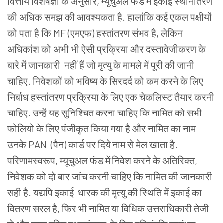
वित्तीय
विशेषज्ञों
के
अनुसार, म्यूचुअल
फंड
में
इकाई
स्थानांतरण
की
अधिक
समझ
की
आवश्यकता
है. हालांकि
कई
एकल
पक्षीयों
को
पता
है
कि MF (एमएफ) हस्तांतरण
संभव
है, लेकिन
अधिकांश
को
अभी
भी
ऐसी
प्रक्रिया
और
दस्तावेजीकरण
के
बारे
में
जानकारी नहीं
हैं
जो
मृत्यु
के
मामले
में
पूरी
की
जानी
चाहिए. निवेशकों
को
भविष्य
के
सिरदर्द
को
कम
करने
के
लिए
निर्बाध
हस्तांतरण
प्रक्रिया
के
लिए
एक
चेकलिस्ट
तैयार
करनी
चाहिए. उन्हें
यह
सुनिश्चित
करना
चाहिए
कि
नामित
को
सभी
फोलियो
के
लिए
पंजीकृत
किया
गया
है
और
नामित
का
नाम
उनके PAN (पैन) कार्ड
पर
दिये
नाम
से
मेल
खाता
है.
परिणामस्वरूप, म्यूचुअल
फंड
में
निवेश
करने
के
अतिरिक्त,
निवेशक
को
दो
बार
जांच
करनी
चाहिए
कि
नामित
की
जानकारी
सही
है. यद्यपि
इकाई धारक
की
मृत्यु
की
स्थिति
में
इकाई
का
वितरण
सरल
है, फिर
भी
नामित
या
विधिक
उत्तराधिकारी
तेजी