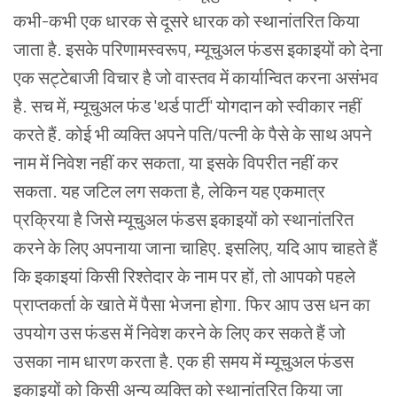
कभी-कभी
एक
धारक
से
दूसरे
धारक
को
स्थानांतरित
किया
जाता
है. इसके
परिणामस्वरूप, म्यूचुअल
फंडस
इकाइयों
को
देना
एक
सट्टेबाजी
विचार
है
जो
वास्तव
में
कार्यान्वित
करना
असंभव
है.
सच
में, म्यूचुअल
फंड 'थर्ड
पार्टी' योगदान
को
स्वीकार
नहीं
करते
हैं. कोई
भी
व्यक्ति
अपने
पति/पत्नी
के
पैसे
के
साथ
अपने
नाम
में
निवेश
नहीं
कर
सकता, या
इसके
विपरीत
नहीं
कर
सकता. यह
जटिल
लग
सकता
है, लेकिन
यह
एकमात्र
प्रक्रिया
है
जिसे
म्यूचुअल
फंडस
इकाइयों
को
स्थानांतरित
करने
के
लिए
अपनाया
जाना
चाहिए. इसलिए, यदि
आप
चाहते
हैं
कि
इकाइयां
किसी
रिश्तेदार
के
नाम
पर
हों, तो
आपको
पहले
प्राप्तकर्ता
के
खाते
में
पैसा
भेजना
होगा. फिर
आप
उस
धन
का
उपयोग
उस
फंडस
में
निवेश
करने
के
लिए
कर
सकते
हैं
जो
उसका
नाम
धारण
करता
है.
एक
ही
समय
में
म्यूचुअल
फंडस
इकाइयों
को
किसी
अन्य
व्यक्ति
को
स्थानांतरित
किया
जा