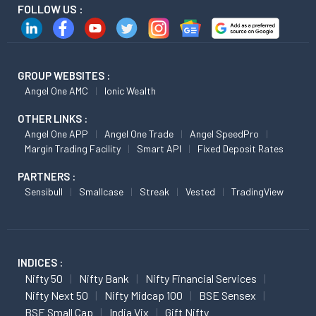
FOLLOW US :
GROUP WEBSITES :
Angel One AMC
Ionic Wealth
OTHER LINKS :
Angel One APP
Angel One Trade
Angel SpeedPro
Margin Trading Facility
Smart API
Fixed Deposit Rates
PARTNERS :
Sensibull
Smallcase
Streak
Vested
TradingView
INDICES :
Nifty 50
Nifty Bank
Nifty Financial Services
Nifty Next 50
Nifty Midcap 100
BSE Sensex
BSE Small Cap
India Vix
Gift Nifty