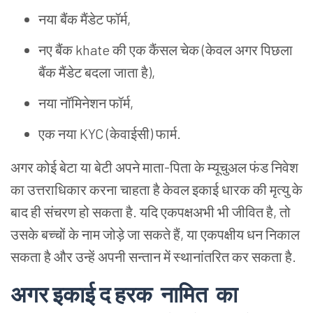
नया
बैंक
मैंडेट
फॉर्म,
नए
बैंक khate की
एक
कैंसल
चेक (केवल
अगर
पिछला
बैंक
मैंडेट
बदला
जाता
है),
नया
नॉमिनेशन
फॉर्म,
एक
नया KYC (केवाईसी) फार्म.
अगर
कोई
बेटा
या
बेटी
अपने
माता-पिता
के
म्यूचुअल
फंड
निवेश
का
उत्तराधिकार
करना
चाहता
है
केवल
इकाई
धारक
की
मृत्यु
के
बाद
ही
संचरण
हो
सकता
है. यदि
एकपक्षअभी
भी
जीवित
है, तो
उसके
बच्चों
के
नाम
जोड़े
जा
सकते
हैं, या
एकपक्षीय
धन
निकाल
सकता
है
और
उन्हें
अपनी
सन्तान
में
स्थानांतरित
कर
सकता
है.
अगर
इकाई
द
हरक नामित का