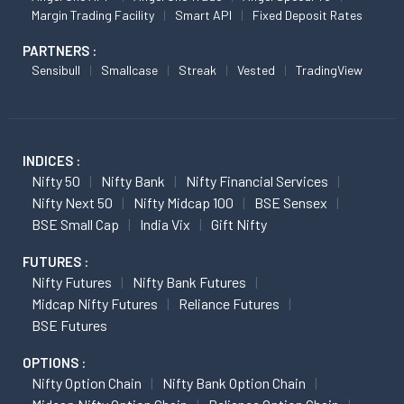
Margin Trading Facility
Smart API
Fixed Deposit Rates
PARTNERS :
Sensibull
Smallcase
Streak
Vested
TradingView
INDICES :
Nifty 50
Nifty Bank
Nifty Financial Services
Nifty Next 50
Nifty Midcap 100
BSE Sensex
BSE Small Cap
India Vix
Gift Nifty
FUTURES :
Nifty Futures
Nifty Bank Futures
Midcap Nifty Futures
Reliance Futures
BSE Futures
OPTIONS :
Nifty Option Chain
Nifty Bank Option Chain