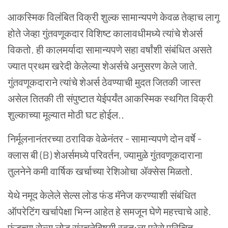
आकस्मिक विलंबित विक्री शुल्क सामान्यपणे केवळ तेव्हाच लागू
होते जेव्हा गुंतवणूकदार विशिष्ट कालावधीमध्ये त्यांचे शेअर्स
विकतो. ही कालमर्यादा सामान्यपणे सहा वर्षांशी संबंधित असते
ज्यात प्रथम खरेदी केलेल्या शेअर्सचे अनुसरण केले जाते.
गुंतवणूकदाराने त्यांचे शेअर्स ठेवण्याची मुदत जितकी जास्त
असेल तितकी ती संपुष्टात येईपर्यंत आकस्मिक स्थगित विक्री
शुल्काच्या मूल्यात मोठी घट होईल..
निर्मूलनानंतरच्या ठराविक वेळेनंतर - सामान्यपणे दोन वर्षे -
क्लास बी (B) शेअर्समध्ये परिवर्तन, ज्यामुळे गुंतवणूकदाराना
तुलनेने कमी वार्षिक खर्चाच्या रेशिओचा ॲक्सेस मिळतो.
येथे नमूद केलेले सेल्स लोड फंड मॅनेज करण्याशी संबंधित
ऑपरेटिंग खर्चापेक्षा भिन्न आहेत हे समजून घेणे महत्त्वाचे आहे.
फंडच्या सेल्स लोड संरचनेविषयी स्वत:ला पुरेसे परिचित