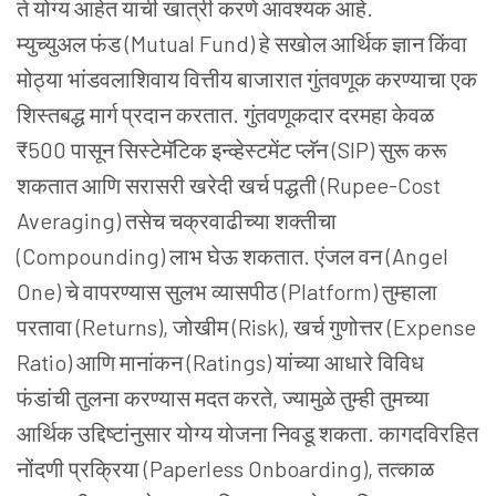
ते योग्य आहेत याची खात्री करणे आवश्यक आहे.
म्युच्युअल फंड (Mutual Fund) हे सखोल आर्थिक ज्ञान किंवा
मोठ्या भांडवलाशिवाय वित्तीय बाजारात गुंतवणूक करण्याचा एक
शिस्तबद्ध मार्ग प्रदान करतात. गुंतवणूकदार दरमहा केवळ
₹500 पासून सिस्टेमॅटिक इन्व्हेस्टमेंट प्लॅन (SIP) सुरू करू
शकतात आणि सरासरी खरेदी खर्च पद्धती (Rupee-Cost
Averaging) तसेच चक्रवाढीच्या शक्तीचा
(Compounding) लाभ घेऊ शकतात. एंजल वन (Angel
One) चे वापरण्यास सुलभ व्यासपीठ (Platform) तुम्हाला
परतावा (Returns), जोखीम (Risk), खर्च गुणोत्तर (Expense
Ratio) आणि मानांकन (Ratings) यांच्या आधारे विविध
फंडांची तुलना करण्यास मदत करते, ज्यामुळे तुम्ही तुमच्या
आर्थिक उद्दिष्टांनुसार योग्य योजना निवडू शकता. कागदविरहित
नोंदणी प्रक्रिया (Paperless Onboarding), तत्काळ