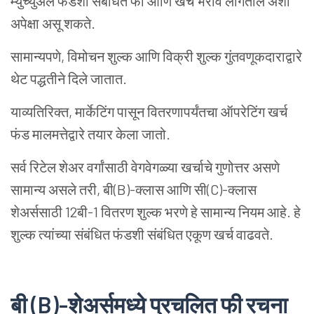
म्युच्युअल फंडशी संबंधित फी आणि खर्च भरावे लागतील अशी
अपेक्षा असू शकते.
सामान्यपणे, विमोचन शुल्क आणि विक्री शुल्क गुंतवणूकदाराद्वारे
थेट पद्धतीने दिले जातात.
याव्यतिरिक्त, मार्केटिंग पासून वितरणापर्यंतचा ऑपरेटिंग खर्च
फंड मालमत्तेद्वारे तयार केला जातो.
सर्व रिटेल शेअर वर्गांसाठी वेगवेगळ्या खर्चाचे गुणोत्तर असणे
सामान्य असले तरी, बी(B)-क्लास आणि सी(C)-क्लास
शेअर्ससाठी 12बी-1 वितरण शुल्क भरणे हे सामान्य नियम आहे. हे
शुल्क त्यांच्या संबंधित फंडशी संबंधित एकूण खर्च वाढवते.
बी
(B)-
शेअर्समध्ये
प्रचलित
फी
रचना