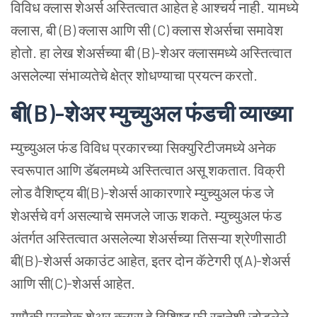
विविध क्लास
शेअर्स
अस्तित्वात आहेत हे आश्चर्य नाही. यामध्ये
क्लास, बी (B) क्लास आणि सी (C) क्लास शेअर्सचा समावेश
होतो. हा लेख शेअर्सच्या बी (B)-शेअर क्लासमध्ये अस्तित्वात
असलेल्या संभाव्यतेचे क्षेत्र शोधण्याचा प्रयत्न करतो.
बी
(B)-
शेअर
म्युच्युअल
फंडची
व्याख्या
म्युच्युअल फंड विविध प्रकारच्या सिक्युरिटीजमध्ये अनेक
स्वरूपात आणि डॅबलमध्ये अस्तित्वात असू शकतात. विक्री
लोड वैशिष्ट्य बी(B)-शेअर्स आकारणारे म्युच्युअल फंड जे
शेअर्सचे वर्ग असल्याचे समजले जाऊ शकते. म्युच्युअल फंड
अंतर्गत अस्तित्वात असलेल्या शेअर्सच्या तिसऱ्या श्रेणीसाठी
बी(B)-शेअर्स अकाउंट आहेत, इतर दोन कॅटेगरी ए(A)-शेअर्स
आणि सी(C)-शेअर्स आहेत.
यापैकी प्रत्येक शेअर क्लास हे विशिष्ट फी रचनेशी जोडलेले