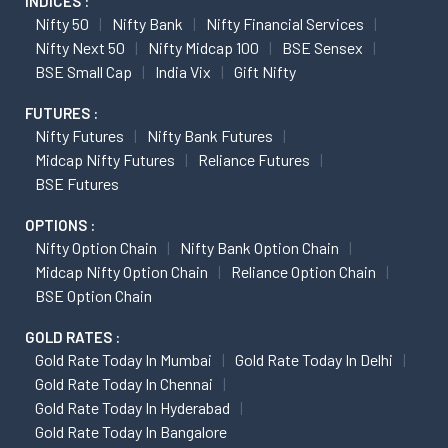
INDICES :
Nifty 50
Nifty Bank
Nifty Financial Services
Nifty Next 50
Nifty Midcap 100
BSE Sensex
BSE Small Cap
India Vix
Gift Nifty
FUTURES :
Nifty Futures
Nifty Bank Futures
Midcap Nifty Futures
Reliance Futures
BSE Futures
OPTIONS :
Nifty Option Chain
Nifty Bank Option Chain
Midcap Nifty Option Chain
Reliance Option Chain
BSE Option Chain
GOLD RATES :
Gold Rate Today In Mumbai
Gold Rate Today In Delhi
Gold Rate Today In Chennai
Gold Rate Today In Hyderabad
Gold Rate Today In Bangalore