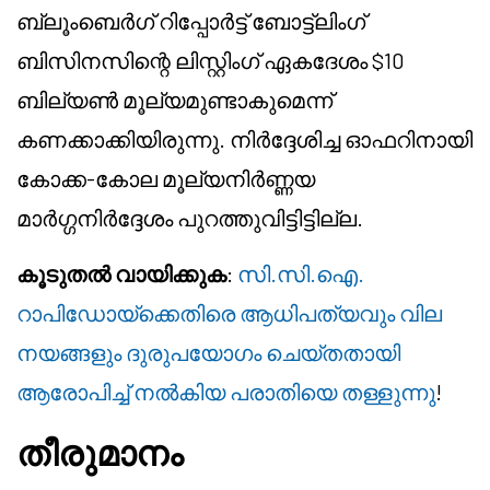
ബ്ലൂംബെർഗ് റിപ്പോർട്ട് ബോട്ട്ലിംഗ്
ബിസിനസിന്റെ ലിസ്റ്റിംഗ് ഏകദേശം $10
ബില്യൺ മൂല്യമുണ്ടാകുമെന്ന്
കണക്കാക്കിയിരുന്നു. നിർദ്ദേശിച്ച ഓഫറിനായി
കോക്ക-കോല മൂല്യനിർണ്ണയ
മാർഗ്ഗനിർദ്ദേശം പുറത്തുവിട്ടിട്ടില്ല.
കൂടുതൽ വായിക്കുക
:
സി.സി.ഐ.
റാപിഡോയ്‌ക്കെതിരെ ആധിപത്യവും വില
നയങ്ങളും ദുരുപയോഗം ചെയ്തതായി
ആരോപിച്ച് നൽകിയ പരാതിയെ തള്ളുന്നു
!
തീരുമാനം