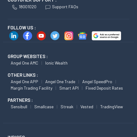
18001020
Support FAQs
FOLLOW US :
GROUP WEBSITES :
Angel One AMC
Ionic Wealth
OTHER LINKS :
Angel One APP
Angel One Trade
Angel SpeedPro
Margin Trading Facility
Smart API
Fixed Deposit Rates
PARTNERS :
Sensibull
Smallcase
Streak
Vested
TradingView