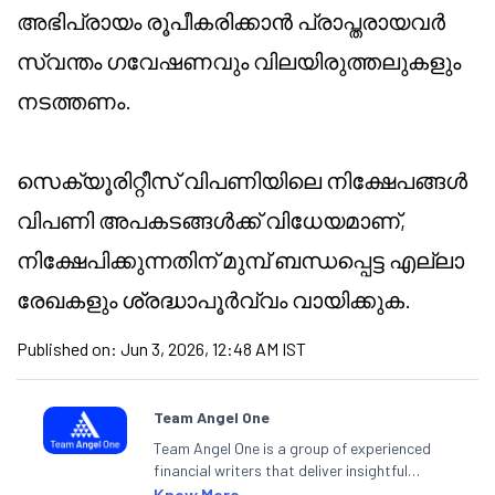
അഭിപ്രായം രൂപീകരിക്കാൻ പ്രാപ്തരായവർ
സ്വന്തം ഗവേഷണവും വിലയിരുത്തലുകളും
നടത്തണം.
സെക്യൂരിറ്റീസ് വിപണിയിലെ നിക്ഷേപങ്ങൾ
വിപണി അപകടങ്ങൾക്ക് വിധേയമാണ്,
നിക്ഷേപിക്കുന്നതിന് മുമ്പ് ബന്ധപ്പെട്ട എല്ലാ
രേഖകളും ശ്രദ്ധാപൂർവ്വം വായിക്കുക.
Published on:
Jun 3, 2026, 12:48 AM IST
Team Angel One
Team Angel One is a group of experienced
financial writers that deliver insightful
articles on the stock market, IPO, economy,
Know More