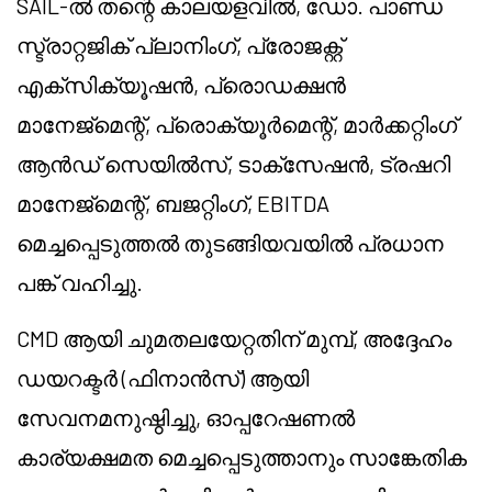
SAIL-ൽ തന്റെ കാലയളവിൽ, ഡോ. പാണ്ഡ
സ്ട്രാറ്റജിക് പ്ലാനിംഗ്, പ്രോജക്റ്റ്
എക്സിക്യൂഷൻ, പ്രൊഡക്ഷൻ
മാനേജ്മെന്റ്, പ്രൊക്യൂർമെന്റ്, മാർക്കറ്റിംഗ്
ആൻഡ് സെയിൽസ്, ടാക്സേഷൻ, ട്രഷറി
മാനേജ്മെന്റ്, ബജറ്റിംഗ്, EBITDA
മെച്ചപ്പെടുത്തൽ തുടങ്ങിയവയിൽ പ്രധാന
പങ്ക് വഹിച്ചു.
CMD ആയി ചുമതലയേറ്റതിന് മുമ്പ്, അദ്ദേഹം
ഡയറക്ടർ (ഫിനാൻസ്) ആയി
സേവനമനുഷ്ഠിച്ചു, ഓപ്പറേഷണൽ
കാര്യക്ഷമത മെച്ചപ്പെടുത്താനും സാങ്കേതിക