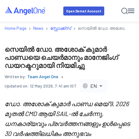
Open Demat Account
›
›
›
Home Page
News
സ്റ്റോക്ക്‌സ്
സെയിൽ ഡോ. അശോക് കുമാർ പ
സെയിൽ ഡോ. അശോക് കുമാർ
പാണ്ഡയെ ചെയർമാനും മാനേജിംഗ്
ഡയറക്ടറുമായി നിയമിച്ചു
Written by:
Team Angel One
EN
Updated on:
12 May 2026, 7:41 am IST
ഡോ. അശോക് കുമാർ പാണ്ഡ മെയ് 9, 2026
മുതൽ CMD ആയി SAIL-ൽ ചേർന്നു,
ധനകാര്യവും പ്രവർത്തനങ്ങളും ഉൾപ്പെടെ
30 വർഷത്തിലധികം അനുഭവം