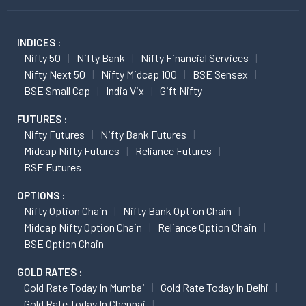
INDICES :
Nifty 50
Nifty Bank
Nifty Financial Services
Nifty Next 50
Nifty Midcap 100
BSE Sensex
BSE Small Cap
India Vix
Gift Nifty
FUTURES :
Nifty Futures
Nifty Bank Futures
Midcap Nifty Futures
Reliance Futures
BSE Futures
OPTIONS :
Nifty Option Chain
Nifty Bank Option Chain
Midcap Nifty Option Chain
Reliance Option Chain
BSE Option Chain
GOLD RATES :
Gold Rate Today In Mumbai
Gold Rate Today In Delhi
Gold Rate Today In Chennai