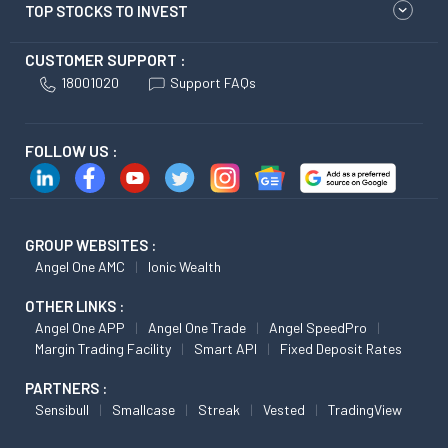
TOP STOCKS TO INVEST
CUSTOMER SUPPORT :
18001020
Support FAQs
FOLLOW US :
GROUP WEBSITES :
Angel One AMC
Ionic Wealth
OTHER LINKS :
Angel One APP
Angel One Trade
Angel SpeedPro
Margin Trading Facility
Smart API
Fixed Deposit Rates
PARTNERS :
Sensibull
Smallcase
Streak
Vested
TradingView