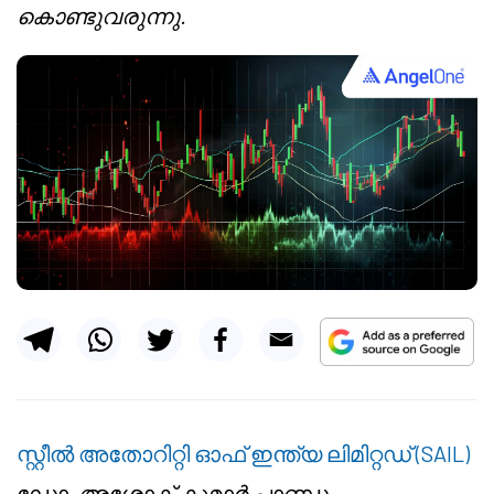
കൊണ്ടുവരുന്നു.
സ്റ്റീൽ അതോറിറ്റി ഓഫ് ഇന്ത്യ ലിമിറ്റഡ് (SAIL)
ഡോ. അശോക് കുമാർ പാണ്ഡ