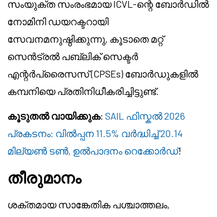
സംയുക്ത സംരംഭമായ ICVL-ന്റെ ബോർഡിൽ
നോമിനി ഡയറക്ടറായി
സേവനമനുഷ്ഠിക്കുന്നു, കൂടാതെ മറ്റ്
സെൻട്രൽ പബ്ലിക് സെക്ടർ
എന്റർപ്രൈസസ് (CPSEs) ബോർഡുകളിൽ
കമ്പനിയെ പ്രതിനിധീകരിച്ചിട്ടുണ്ട്.
കൂടുതൽ വായിക്കുക
:
SAIL ഫിസ്കൽ 2026
പ്രകടനം: വിൽപ്പന 11.5% വർദ്ധിച്ച് 20.14
മില്യൺ ടൺ, ഉൽപാദനം റെക്കോർഡ്
!
തീരുമാനം
ശക്തമായ സാങ്കേതിക പശ്ചാത്തലം,