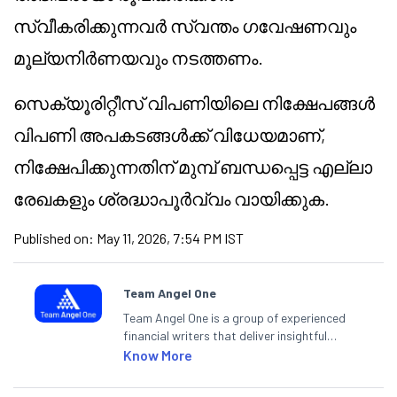
സ്വീകരിക്കുന്നവർ സ്വന്തം ഗവേഷണവും
മൂല്യനിർണയവും നടത്തണം.
സെക്യൂരിറ്റീസ് വിപണിയിലെ നിക്ഷേപങ്ങൾ
വിപണി അപകടങ്ങൾക്ക് വിധേയമാണ്,
നിക്ഷേപിക്കുന്നതിന് മുമ്പ് ബന്ധപ്പെട്ട എല്ലാ
രേഖകളും ശ്രദ്ധാപൂർവ്വം വായിക്കുക.
Published on:
May 11, 2026, 7:54 PM IST
Team Angel One
Team Angel One is a group of experienced
financial writers that deliver insightful
articles on the stock market, IPO, economy,
Know More
personal finance, commodities and related
categories.