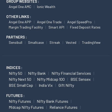
GROUP WEBSITES :
Angel One AMC
Ionic Wealth
OTHER LINKS :
Angel One APP
Angel One Trade
Angel SpeedPro
Margin Trading Facility
Smart API
Fixed Deposit Rates
PARTNERS :
Sensibull
Smallcase
Streak
Vested
TradingView
INDICES :
Nifty 50
Nifty Bank
Nifty Financial Services
Nifty Next 50
Nifty Midcap 100
BSE Sensex
BSE Small Cap
India Vix
Gift Nifty
FUTURES :
Nifty Futures
Nifty Bank Futures
Midcap Nifty Futures
Reliance Futures