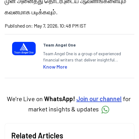
முன் அனைத்து தொடர்புடைய ஆவணங்களையும்
கவனமாக படிக்கவும்.
Published on:
May 7, 2026, 10:48 PM IST
Team Angel One
Team Angel One is a group of experienced
financial writers that deliver insightful
articles on the stock market, IPO, economy,
Know More
personal finance, commodities and related
categories.
We're Live on
WhatsApp!
Join our channel
for
market insights & updates
Related Articles