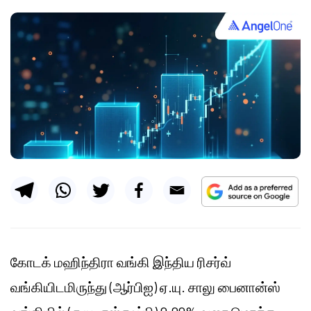
கோடக் மஹிந்திரா வங்கி இந்திய ரிசர்வ்
வங்கியிடமிருந்து (ஆர்பிஐ) ஏ.யு. சாலு பைனான்ஸ்