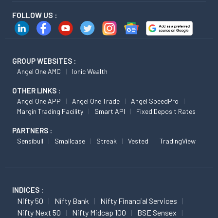
FOLLOW US :
GROUP WEBSITES :
Angel One AMC
Ionic Wealth
OTHER LINKS :
Angel One APP
Angel One Trade
Angel SpeedPro
Margin Trading Facility
Smart API
Fixed Deposit Rates
PARTNERS :
Sensibull
Smallcase
Streak
Vested
TradingView
INDICES :
Nifty 50
Nifty Bank
Nifty Financial Services
Nifty Next 50
Nifty Midcap 100
BSE Sensex