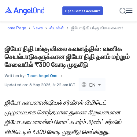
Open Demat Account
›
›
›
Home Page
News
ஸ்டாக்ஸ்
ஜியோ நிதி பங்கு விலை கவனத்தில்; 
ஜியோ நிதி பங்கு விலை கவனத்தில்; வணிக
செயல்பாடுகளுக்கான ஜியோ நிதி தளம் மற்றும்
சேவையில் ₹300 கோடி முதலீடு
Written by:
Team Angel One
EN
Updated on:
8 May 2026, 4:22 am IST
ஜியோ ஃபைனான்ஷியல் சர்வீசஸ் லிமிடெட்
முழுமையாக சொந்தமான துணை நிறுவனமான
ஜியோ ஃபைனான்ஸ் பிளாட்ஃபார்ம் அண்ட் சர்வீஸ்
லிமிடெடில் ₹300 கோடி முதலீடு செய்கிறது.