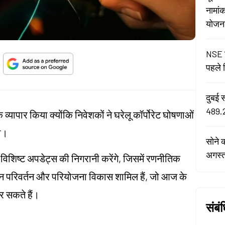
नामां
योजना 
NSE न
पहले द
दुबई 
489.2
्वक व्यापार किया क्योंकि निवेशकों ने घरेलू कॉर्पोरेट घोषणाओं
ा।
सोने 
अगस्
ी-विशिष्ट अपडेट्स की निगरानी करेंगे, जिसमें रणनीतिक
रबंधन परिवर्तन और परियोजना विकास शामिल हैं, जो आज के
र सकते हैं।
संबं