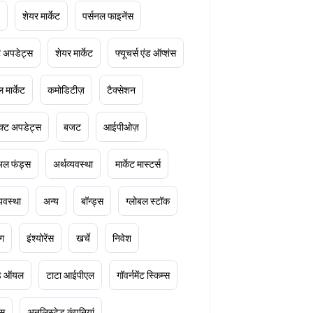
शेयर मार्केट
पर्सनल फाइनेंस
ेट अपडेट्स
शेयर मार्केट
फ्यूचर्स एंड ऑप्शंस
 मार्केट
कमोडिटीज़
टैक्सेशन
क्ट अपडेट्स
बजट
आईपीओज़
ुअल फंड्स
अर्थव्यवस्था
मार्केट मास्टर्स
्यवस्था
अन्य
बॉन्ड्स
ग्लोबल स्टॉक
ंग
इंश्योरेंस
खर्चे
निवेश
ूड ऑयल
टाटा आईपीएल
गॉवर्नमेंट स्किम्स
्स
अनलिस्टेड कंपनियां