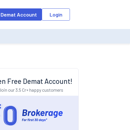
o the input field, the suggestion list will be updated as per the keyw
 Demat Account
Login
n Free Demat Account!
Join our 3.5 Cr+ happy customers