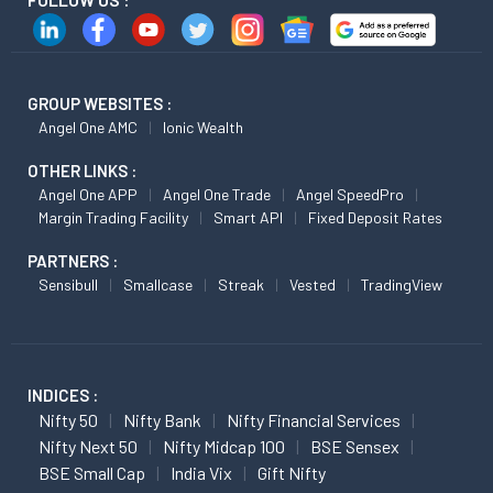
GROUP WEBSITES :
Angel One AMC
Ionic Wealth
OTHER LINKS :
Angel One APP
Angel One Trade
Angel SpeedPro
Margin Trading Facility
Smart API
Fixed Deposit Rates
PARTNERS :
Sensibull
Smallcase
Streak
Vested
TradingView
INDICES :
Nifty 50
Nifty Bank
Nifty Financial Services
Nifty Next 50
Nifty Midcap 100
BSE Sensex
BSE Small Cap
India Vix
Gift Nifty