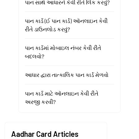
પાન સાથે આધારને કેવી રીતે લિંક કરવું?
પાન કાર્ડ (ઈ પાન કાર્ડ) ઑનલાઇન કેવી
રીતે ડાઉનલોડ કરવું?
પાન કાર્ડમાં મોબાઇલ નંબર કેવી રીતે
બદલવો?
આધાર દ્વારા તાત્કાલિક પાન કાર્ડ મેળવો
પાન કાર્ડ માટે ઑનલાઇન કેવી રીતે
અરજી કરવી?
Aadhar Card Articles