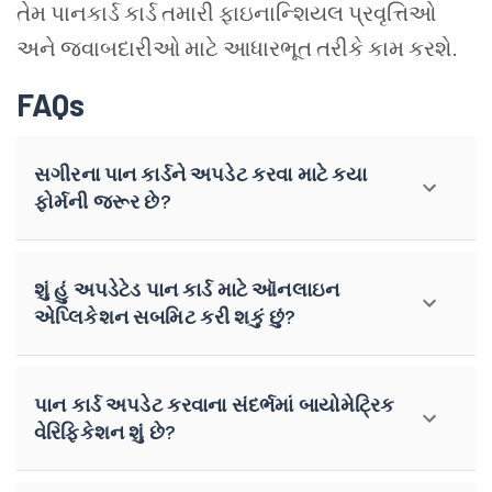
તેમ પાનકાર્ડ કાર્ડ તમારી ફાઇનાન્શિયલ પ્રવૃત્તિઓ
અને જવાબદારીઓ માટે આધારભૂત તરીકે કામ કરશે.
FAQs
સગીરના પાન કાર્ડને અપડેટ કરવા માટે કયા
ફોર્મની જરૂર છે?
શું હું અપડેટેડ પાન કાર્ડ માટે ઑનલાઇન
એપ્લિકેશન સબમિટ કરી શકું છું?
પાન કાર્ડ અપડેટ કરવાના સંદર્ભમાં બાયોમેટ્રિક
વેરિફિકેશન શું છે?