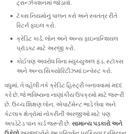
ટ્રાન્ઝૅક્શનમાં જોડાવો.
ટૅક્સ નિયમોનું પાલન કરો અને સ્વતંત્ર રીતે
રિટર્ન ફાઇલ કરો.
ક્રેડિટ કાર્ડ, લોન અને અન્ય ફાઇનાન્શિયલ
પ્રૉડક્ટ માટે અરજી કરો.
કોઈપણ અવરોધ વિના મ્યુચ્યુઅલ ફંડ, સ્ટૉક્સ
અને અન્ય સિક્યોરિટીઝમાં ઇન્વેસ્ટ કરો.
વધુમાં, તે વહેલી તકે ક્રેડિટ હિસ્ટ્રી બનાવવામાં મદદ
કરે છે, જે ભવિષ્યના નાણાંકીય ઉપક્રમો માટે જરૂરી
છે. ઉચ્ચ શિક્ષણ લોન, એપાર્ટમેન્ટ ભાડે લેવા અને
કેટલાક ક્ષેત્રોમાં નોકરીની અરજીઓ માટે પણ
અપડેટેડ પાન કાર્ડ જરૂરી છે.
સામાન્ય પડકારો અને
ઉકેલો
અરજદારોને આ પરિવર્તન પ્રક્રિયા દરમિયાન