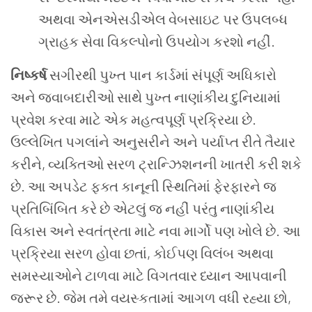
અથવા એનએસડીએલ વેબસાઇટ પર ઉપલબ્ધ
ગ્રાહક સેવા વિકલ્પોનો ઉપયોગ કરશો નહીં.
નિષ્કર્ષ
સગીરથી પુખ્ત પાન કાર્ડમાં સંપૂર્ણ અધિકારો
અને જવાબદારીઓ સાથે પુખ્ત નાણાંકીય દુનિયામાં
પ્રવેશ કરવા માટે એક મહત્વપૂર્ણ પ્રક્રિયા છે.
ઉલ્લેખિત પગલાંને અનુસરીને અને પર્યાપ્ત રીતે તૈયાર
કરીને, વ્યક્તિઓ સરળ ટ્રાન્ઝિશનની ખાતરી કરી શકે
છે. આ અપડેટ ફક્ત કાનૂની સ્થિતિમાં ફેરફારને જ
પ્રતિબિંબિત કરે છે એટલું જ નહીં પરંતુ નાણાંકીય
વિકાસ અને સ્વતંત્રતા માટે નવા માર્ગો પણ ખોલે છે. આ
પ્રક્રિયા સરળ હોવા છતાં, કોઈપણ વિલંબ અથવા
સમસ્યાઓને ટાળવા માટે વિગતવાર ધ્યાન આપવાની
જરૂર છે. જેમ તમે વયસ્કતામાં આગળ વધી રહ્યા છો,