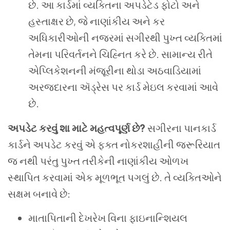
છે. આ કાર્ડમાં વ્યક્તિના અપડેટેડ ફોટો અને
હસ્તાક્ષર છે, જે નાણાંકીય અને કર
અધિકારીઓની નજરમાં સગીરથી પુખ્ત વ્યક્તિમાં
તેમના પરિવર્તનને ચિહ્નિત કરે છે. સામાન્ય રીતે
એપ્લિકેશનની મંજૂરીના થોડા અઠવાડિયામાં
અરજદારના ઍડ્રેસ પર કાર્ડ મેઇલ કરવામાં આવે
છે.
અપડેટ કરવું શા માટે મહત્વપૂર્ણ છે?
સગીરના પાનકાર્ડ
કાર્ડને અપડેટ કરવું એ ફક્ત નોકરશાહીની જરૂરિયાત
જ નથી પરંતુ પુખ્ત તરીકેની નાણાંકીય ઓળખ
સ્થાપિત કરવામાં એક મૂળભૂત પગલું છે. તે વ્યક્તિઓને
સક્ષમ બનાવે છે:
માતાપિતાની દેખરેખ વિના ફાઇનાન્શિયલ