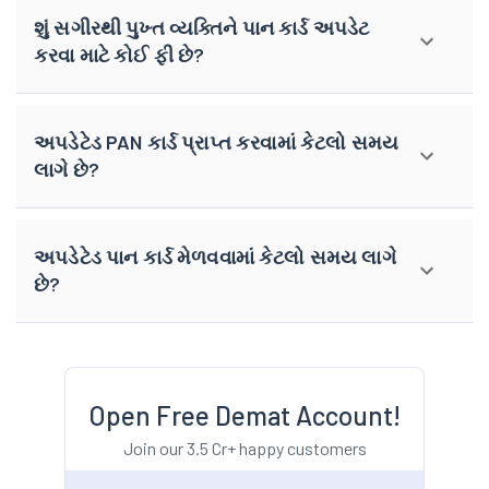
શું સગીરથી પુખ્ત વ્યક્તિને પાન કાર્ડ અપડેટ
કરવા માટે કોઈ ફી છે?
અપડેટેડ PAN કાર્ડ પ્રાપ્ત કરવામાં કેટલો સમય
લાગે છે?
અપડેટેડ પાન કાર્ડ મેળવવામાં કેટલો સમય લાગે
છે?
Open Free Demat Account!
Join our 3.5 Cr+ happy customers