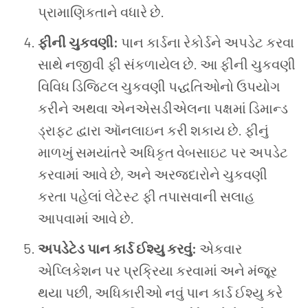
પ્રામાણિકતાને વધારે છે.
ફીની ચુકવણી:
પાન કાર્ડના રેકોર્ડને અપડેટ કરવા
સાથે નજીવી ફી સંકળાયેલ છે. આ ફીની ચુકવણી
વિવિધ ડિજિટલ ચુકવણી પદ્ધતિઓનો ઉપયોગ
કરીને અથવા એનએસડીએલના પક્ષમાં ડિમાન્ડ
ડ્રાફ્ટ દ્વારા ઑનલાઇન કરી શકાય છે. ફીનું
માળખું સમયાંતરે અધિકૃત વેબસાઇટ પર અપડેટ
કરવામાં આવે છે, અને અરજદારોને ચુકવણી
કરતા પહેલાં લેટેસ્ટ ફી તપાસવાની સલાહ
આપવામાં આવે છે.
અપડેટેડ પાન કાર્ડ ઈશ્યુ કરવું:
એકવાર
એપ્લિકેશન પર પ્રક્રિયા કરવામાં અને મંજૂર
થયા પછી, અધિકારીઓ નવું પાન કાર્ડ ઈશ્યુ કરે