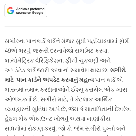
સગીરના પાનકાર્ડ કાર્ડને મેજર સુધી પહોંચાડવામાં ફોર્મ
49એ ભરવું, જરૂરી દસ્તાવેજો સબમિટ કરવા,
બાયોમેટ્રિક વેરિફિકેશન, ફીની ચુકવણી અને
અપડેટેડ કાર્ડ જારી કરવાનો સમાવેશ થાય છે.
સગીરો
માટે પાન કાર્ડને અપડેટ કરવાનું મહત્વ
પાન કાર્ડ એ
ભારતમાં તમામ કરદાતાઓને ઈશ્યુ કરાયેલ એક ખાસ
ઓળખકર્તા છે. સગીરો માટે, તે કેટલાક આર્થિક
વ્યવહારની સુવિધા આપે છે, જેમ કે માતાપિતાની દેખરેખ
હેઠળ બેંક એકાઉન્ટ ખોલવું અથવા નાણાંકીય
સાધનોમાં રોકાણ કરવું. જો કે, જેમ સગીરો પુખ્તો બને