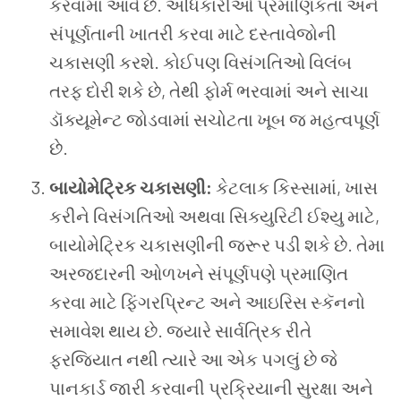
કરવામાં આવે છે. અધિકારીઓ પ્રમાણિકતા અને
સંપૂર્ણતાની ખાતરી કરવા માટે દસ્તાવેજોની
ચકાસણી કરશે. કોઈપણ વિસંગતિઓ વિલંબ
તરફ દોરી શકે છે, તેથી ફોર્મ ભરવામાં અને સાચા
ડૉક્યૂમેન્ટ જોડવામાં સચોટતા ખૂબ જ મહત્વપૂર્ણ
છે.
બાયોમેટ્રિક ચકાસણી:
કેટલાક કિસ્સામાં, ખાસ
કરીને વિસંગતિઓ અથવા સિક્યુરિટી ઈશ્યુ માટે,
બાયોમેટ્રિક ચકાસણીની જરૂર પડી શકે છે. તેમા
અરજદારની ઓળખને સંપૂર્ણપણે પ્રમાણિત
કરવા માટે ફિંગરપ્રિન્ટ અને આઇરિસ સ્કૅનનો
સમાવેશ થાય છે. જ્યારે સાર્વત્રિક રીતે
ફરજિયાત નથી ત્યારે આ એક પગલું છે જે
પાનકાર્ડ જારી કરવાની પ્રક્રિયાની સુરક્ષા અને