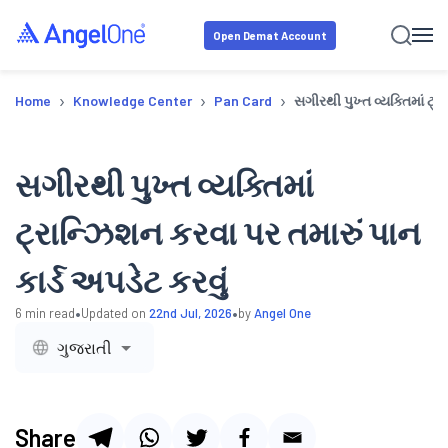
Open Demat Account
›
›
›
Home
Knowledge Center
Pan Card
સગીરથી પુખ્ત વ્યક્તિમાં ટ્ર
સગીરથી પુખ્ત વ્યક્તિમાં
ટ્રાન્ઝિશન કરવા પર તમારું પાન
કાર્ડ અપડેટ કરવું
•
•
6
min read
Updated on
22nd Jul, 2026
by
Angel One
ગુજરાતી
Share