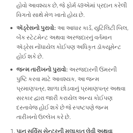
હોવો આવશ્યક છે, જે ફોર્મ 49એમાં પ્રદાન કરેલી
વિગતો સાથે મેળ ખાતો હોય છે.
ઍડ્રેસનો પુરાવો:
આ આધાર કાર્ડ, યુટિલિટી બિલ,
બેંક સ્ટેટમેન્ટ અથવા અરજદારનું વર્તમાન
ઍડ્રેસ નોંધાયેલ કોઈપણ અધિકૃત ડૉક્યૂમેન્ટ
હોઈ શકે છે.
જન્મ તારીખનો પુરાવો:
અરજદારની ઉંમરની
પુષ્ટિ કરવા માટે આવશ્યક, આ જન્મ
પ્રમાણપત્ર, શાળા છોડવાનું પ્રમાણપત્ર અથવા
સરકાર દ્વારા જારી કરાયેલ અન્ય કોઈપણ
દસ્તાવેજ હોઈ શકે છે જે સ્પષ્ટપણે જન્મ
તારીખનો ઉલ્લેખ કરે છે.
પાન સર્વિસ સેન્ટરની મુલાકાત લેવી અથવા