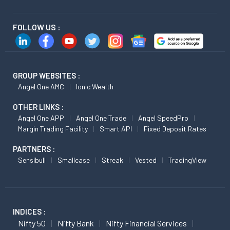
FOLLOW US :
GROUP WEBSITES :
Angel One AMC
Ionic Wealth
OTHER LINKS :
Angel One APP
Angel One Trade
Angel SpeedPro
Margin Trading Facility
Smart API
Fixed Deposit Rates
PARTNERS :
Sensibull
Smallcase
Streak
Vested
TradingView
INDICES :
Nifty 50
Nifty Bank
Nifty Financial Services