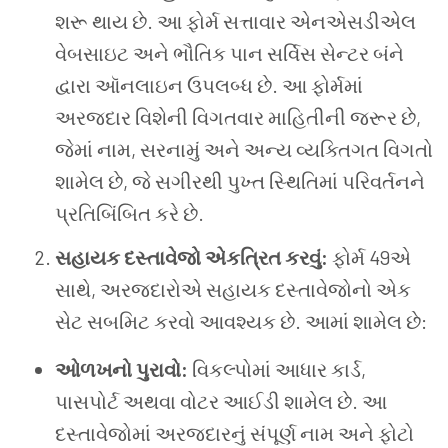
શરૂ થાય છે. આ ફોર્મ સત્તાવાર એનએસડીએલ
વેબસાઇટ અને ભૌતિક પાન સર્વિસ સેન્ટર બંને
દ્વારા ઑનલાઇન ઉપલબ્ધ છે. આ ફોર્મમાં
અરજદાર વિશેની વિગતવાર માહિતીની જરૂર છે,
જેમાં નામ, સરનામું અને અન્ય વ્યક્તિગત વિગતો
શામેલ છે, જે સગીરથી પુખ્ત સ્થિતિમાં પરિવર્તનને
પ્રતિબિંબિત કરે છે.
સહાયક દસ્તાવેજો એકત્રિત કરવું:
ફોર્મ 49એ
સાથે, અરજદારોએ સહાયક દસ્તાવેજોનો એક
સેટ સબમિટ કરવો આવશ્યક છે. આમાં શામેલ છે:
ઓળખનો પુરાવો:
વિકલ્પોમાં આધાર કાર્ડ,
પાસપોર્ટ અથવા વોટર આઈડી શામેલ છે. આ
દસ્તાવેજોમાં અરજદારનું સંપૂર્ણ નામ અને ફોટો