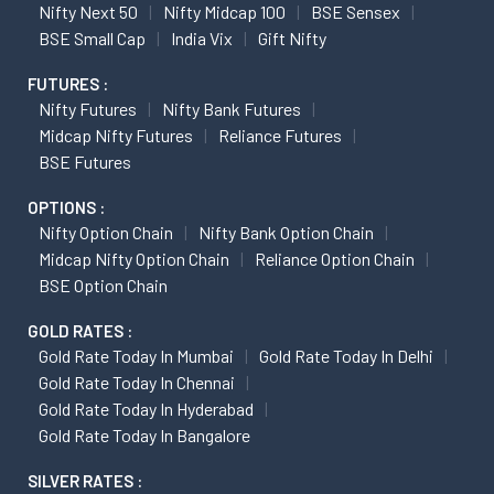
Nifty Next 50
Nifty Midcap 100
BSE Sensex
BSE Small Cap
India Vix
Gift Nifty
FUTURES :
Nifty Futures
Nifty Bank Futures
Midcap Nifty Futures
Reliance Futures
BSE Futures
OPTIONS :
Nifty Option Chain
Nifty Bank Option Chain
Midcap Nifty Option Chain
Reliance Option Chain
BSE Option Chain
GOLD RATES :
Gold Rate Today In Mumbai
Gold Rate Today In Delhi
Gold Rate Today In Chennai
Gold Rate Today In Hyderabad
Gold Rate Today In Bangalore
SILVER RATES :