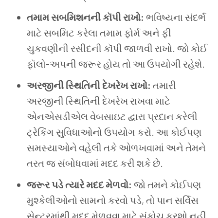
તમામ સબમિશનની કૉપી રાખો:
ભવિષ્યના સંદર્ભ
માટે સબમિટ કરેલા તમામ ફોર્મ અને ફી
ચુકવણીની રસીદની કૉપી જાળવી રાખો. જો કોઈ
ફૉલો-અપની જરૂર હોય તો આ ઉપયોગી રહેશે.
અરજીની સ્થિતિની દેખરેખ રાખો:
તમારી
અરજીની સ્થિતિની દેખરેખ રાખવા માટે
એનએસડીએલ વેબસાઇટ દ્વારા પ્રદાન કરેલી
ટ્રેકિંગ સુવિધાઓનો ઉપયોગ કરો. આ કોઈપણ
સમસ્યાઓને વહેલી તકે ઓળખવામાં અને તેમને
તરત જ સંબોધવામાં મદદ કરી શકે છે.
જરૂર પડે ત્યારે મદદ મેળવો:
જો તમને કોઈપણ
મુશ્કેલીઓનો સામનો કરવો પડે, તો પાન સર્વિસ
સેન્ટરમાંથી મદદ મેળવવા માટે સંકોચ કરશો નહીં