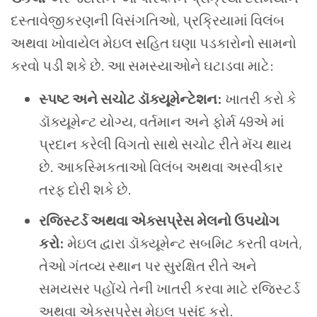
દસ્તાવેજીકરણની વિસંગતિઓ, પ્રક્રિયામાં વિલંબ
અથવા ખોવાયેલ મેઇલ સહિત ઘણા પડકારોનો સામનો
કરવો પડી શકે છે. આ સમસ્યાઓને ઘટાડવા માટે:
સ્પષ્ટ અને સચોટ ડૉક્યૂમેન્ટેશન:
ખાતરી કરો કે
ડૉક્યૂમેન્ટ યોગ્ય, વર્તમાન અને ફોર્મ 49એ માં
પ્રદાન કરેલી વિગતો સાથે સચોટ રીતે મૅચ થાય
છે. આકસ્મિકતાઓ વિલંબ અથવા અસ્વીકાર
તરફ દોરી શકે છે.
રજિસ્ટર્ડ અથવા એક્સપ્રેસ મેલનો ઉપયોગ
કરો:
મેઇલ દ્વારા ડૉક્યૂમેન્ટ સબમિટ કરતી વખતે,
તેઓ ગંતવ્ય સ્થાન પર સુરક્ષિત રીતે અને
સમયસર પહોંચે તેની ખાતરી કરવા માટે રજિસ્ટર્ડ
અથવા એક્સપ્રેસ મેઇલ પસંદ કરો.