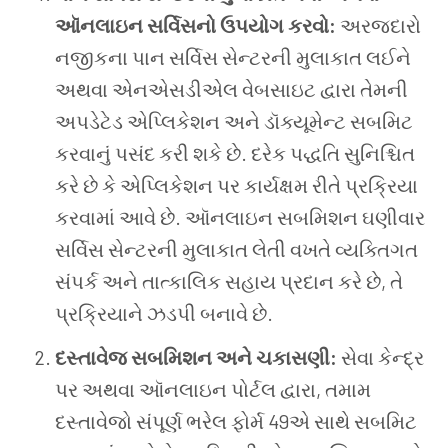
ઑનલાઇન સર્વિસનો ઉપયોગ કરવો:
અરજદારો
નજીકના પાન સર્વિસ સેન્ટરની મુલાકાત લઈને
અથવા એનએસડીએલ વેબસાઇટ દ્વારા તેમની
અપડેટેડ એપ્લિકેશન અને ડૉક્યૂમેન્ટ સબમિટ
કરવાનું પસંદ કરી શકે છે. દરેક પદ્ધતિ સુનિશ્ચિત
કરે છે કે એપ્લિકેશન પર કાર્યક્ષમ રીતે પ્રક્રિયા
કરવામાં આવે છે. ઑનલાઇન સબમિશન ઘણીવાર
સર્વિસ સેન્ટરની મુલાકાત લેતી વખતે વ્યક્તિગત
સંપર્ક અને તાત્કાલિક સહાય પ્રદાન કરે છે, તે
પ્રક્રિયાને ઝડપી બનાવે છે.
દસ્તાવેજ સબમિશન અને ચકાસણી:
સેવા કેન્દ્ર
પર અથવા ઑનલાઇન પોર્ટલ દ્વારા, તમામ
દસ્તાવેજો સંપૂર્ણ ભરેલ ફોર્મ 49એ સાથે સબમિટ