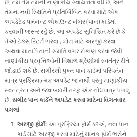
છે, તેમ તેમ તેમની નાણાંકીય સ્વાયત્તતા વધે છે, અને
તેમના નવી સ્થિતિને પ્રતિબિંબિત કરવા માટે એક
અપડેટેડ પર્મનન્ટ એકાઉન્ટ નંબર (પાન) કાર્ડમાં
કરવાની જરૂર રહે છે. આ અપડેટ સુનિશ્ચિત કરે છે કે
તેઓ ટૅક્સ રિટર્ન ભરવા , લોન માટે અરજી કરવા
અથવા માતાપિતાની સંમતિ વગર રોકાણ કરવા જેવી
નાણાંકીય પ્રવૃત્તિઓની વિશાળ શ્રેણીમાં સ્વતંત્ર રીતે
જોડાઈ શકે છે. સગીરથી પુખ્ત પાન કાર્ડમાં પરિવર્તન
માત્ર પ્રક્રિયાત્મક અપડેટ જ નથી પરંતુ નાણાંકીય
સ્વતંત્રતા અને જવાબદારી તરફ એક નોંધપાત્ર પગલું
છે.
સગીર પાન કાર્ડને અપડેટ કરવા માટેના વિગતવાર
પગલાં
અરજી ફોર્મ:
આ પ્રક્રિયા ફોર્મ 49એ, નવા પાન
કાર્ડ માટે અરજી કરવા માટેનું માનક ફોર્મ ભરીને