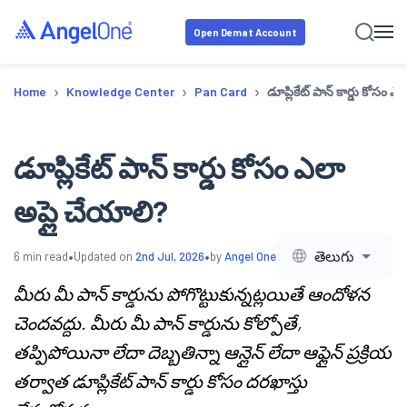
Open Demat Account
›
›
›
Home
Knowledge Center
Pan Card
డూప్లికేట్ పాన్ కార్డు కోసం 
డూప్లికేట్ పాన్ కార్డు కోసం ఎలా
అప్లై చేయాలి?
•
•
తెలుగు
6
min read
Updated on
2nd Jul, 2026
by
Angel One
మీరు మీ పాన్ కార్డును పోగొట్టుకున్నట్లయితే ఆందోళన
చెందవద్దు. మీరు మీ పాన్ కార్డును కోల్పోతే,
తప్పిపోయినా లేదా దెబ్బతిన్నా ఆన్లైన్ లేదా ఆఫ్లైన్ ప్రక్రియ
తర్వాత డూప్లికేట్ పాన్ కార్డు కోసం దరఖాస్తు