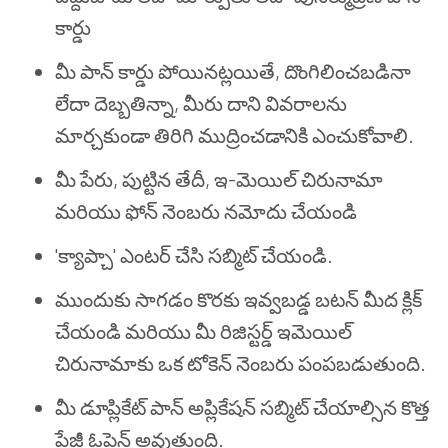
కార్డు
మీ పాన్ కార్డు పోయినట్లయితే, దొంగిలించబడినా
లేదా దెబ్బతిన్నా, మీరు దాని వివరాలను
మార్చకుండా తిరిగి ముద్రించడానికి ఎంచుకోవాలి.
మీ పేరు, పుట్టిన తేదీ, ఇ-మెయిల్ చిరునామా
మరియు ఫోన్ నెంబరు నమోదు చేయండి
'క్యాప్చా' ఎంటర్ చేసి సబ్మిట్ చేయండి.
ముందుకు సాగడం కొరకు ఇవ్వబడ్డ బటన్ మీద క్లిక్
చేయండి మరియు మీ రిజిస్టర్డ్ ఇమెయిల్
చిరునామాకు ఒక టోకెన్ నెంబరు పంపబడుతుంది.
మీ డూప్లికేట్ పాన్ అప్లికేషన్ సబ్మిట్ చేయాల్సిన కొత్త
పేజీ ఓపెన్ అవుతుంది.