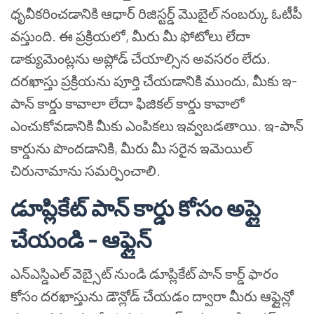
ధృవీకరించడానికి ఆధార్ రిజిస్టర్డ్ మొబైల్ నంబర్కు ఓటీపీ
వస్తుంది. ఈ ప్రక్రియలో, మీరు మీ ఫోటోలు లేదా
డాక్యుమెంట్లను అప్లోడ్ చేయాల్సిన అవసరం లేదు.
దరఖాస్తు ప్రక్రియను పూర్తి చేయడానికి ముందు, మీకు ఇ-
పాన్ కార్డు కావాలా లేదా ఫిజికల్ కార్డు కావాలో
ఎంచుకోవడానికి మీకు ఎంపికలు ఇవ్వబడతాయి. ఇ-పాన్
కార్డును పొందడానికి, మీరు మీ సరైన ఇమెయిల్
చిరునామాను సమర్పించాలి.
డూప్లికేట్ పాన్ కార్డు కోసం అప్లై
చేయండి - ఆఫ్లైన్
ఎన్ఎస్డిఎల్ వెబ్సైట్ నుండి డూప్లికేట్ పాన్ కార్డ్ ఫారం
కోసం దరఖాస్తును డౌన్లోడ్ చేయడం ద్వారా మీరు ఆఫ్లైన్లో