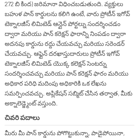
272 బి కింద) జరిమానా విధించబడుతుంది. వ్యక్తులు
బహుళ పాన్ కార్డులను కలిగి ఉంటే, వారు ప్రోటీన్ ఇగోవ్
టెక్నాలజీస్ లిమిటెడ్ ఆన్లైన్ పోర్టల్ను సందర్శించడం
ద్వారా మరియు పాన్ కరెక్షన్ ఫారాన్ని నింపడం ద్వారా
అదనపు కార్డును రద్దు చేయవచ్చు మరియు సరెండర్
చేయవచ్చు. ఆఫ్లైన్ దరఖాస్తుదారులు ప్రోటీన్ ఇగోవ్
టెక్నాలజీస్ లిమిటెడ్ యొక్క కలెక్షన్ సెంటర్ను
సందర్శించవచ్చు మరియు పాన్ కరెక్షన్ ఫారం మరియు
అధికార పరిధి మదింపు అధికారికి ఒక లేఖను
సమర్పించవచ్చు. అప్లికేషన్ సబ్మిట్ చేసిన తర్వాత, మీకు
అక్నాలెడ్జ్మెంట్ వస్తుంది.
చివరి పదాలు
మీరు మీ పాన్ కార్డును పోగొట్టుకున్నా, పాడైపోయినా,