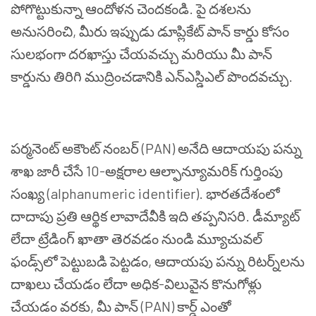
పోగొట్టుకున్నా ఆందోళన చెందకండి. పై దశలను
అనుసరించి, మీరు ఇప్పుడు డూప్లికేట్ పాన్ కార్డు కోసం
సులభంగా దరఖాస్తు చేయవచ్చు మరియు మీ పాన్
కార్డును తిరిగి ముద్రించడానికి ఎన్ఎస్డిఎల్ పొందవచ్చు.
పర్మనెంట్ అకౌంట్ నంబర్ (PAN) అనేది ఆదాయపు పన్ను
శాఖ జారీ చేసే 10-అక్షరాల ఆల్ఫాన్యూమరిక్ గుర్తింపు
సంఖ్య (alphanumeric identifier). భారతదేశంలో
దాదాపు ప్రతి ఆర్థిక లావాదేవీకి ఇది తప్పనిసరి. డీమ్యాట్
లేదా ట్రేడింగ్ ఖాతా తెరవడం నుండి మ్యూచువల్
ఫండ్స్‌లో పెట్టుబడి పెట్టడం, ఆదాయపు పన్ను రిటర్న్‌లను
దాఖలు చేయడం లేదా అధిక-విలువైన కొనుగోళ్లు
చేయడం వరకు, మీ పాన్ (PAN) కార్డ్ ఎంతో