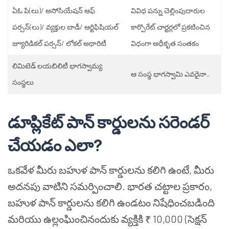
ఏఓ పి(లు)/ అసోసియేషన్ ఆఫ్
వివిధ పన్ను చెల్లింపుదారుల
పర్సన్(లు)/ వ్యక్తుల బాడీ/ ఆర్టిఫిషియల్
కార్పొరేట్ చార్టర్లలో ప్రకటించిన
జ్యూరిడికల్ పర్సన్/ లోకల్ అథారిటీ
విధంగా అధీకృత సంతకం
లిమిటెడ్ లయబిలిటీ భాగస్వామ్య
ఆ సంస్థ భాగస్వామి ఎవరైనా..
సంస్థలు
డూప్లికేట్ పాన్ కార్డులను సరెండర్
చేయడం ఎలా?
ఒకవేళ మీరు బహుళ పాన్ కార్డులను కలిగి ఉంటే, మీరు
అదనపు వాటిని సమర్పించాలి. భారత చట్టాల ప్రకారం,
బహుళ పాన్ కార్డులను కలిగి ఉండటం నిషేధించబడింది
మరియు ఉల్లంఘించినందుకు వ్యక్తికి ₹ 10,000 (సెక్షన్