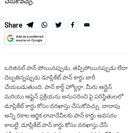
చేసుకోవచ్చు.
Share
ఒరిజినల్ పాన్ పోయినప్పుడు, తప్పిపోయినప్పుడు లేదా
దెబ్బతిన్నప్పుడు డూప్లికేట్ పాన్ కార్డు జారీ
చేయబడుతుంది. పాన్ కార్డ్ హోల్డర్గా, మీరు ఆన్లైన్
మరియు ఆఫ్లైన్ ప్రక్రియను అనుసరించి పై పరిస్థితులలో
డూప్లికేట్ కార్డు కోసం దరఖాస్తు చేసుకోవచ్చు. దాదాపు
అన్ని రకాల ఆర్థిక లావాదేవీలకు పాన్ కార్డు అవసరం
కాబట్టి, డూప్లికేట్ పాన్ కార్డు కోసం దరఖాస్తు చేసే