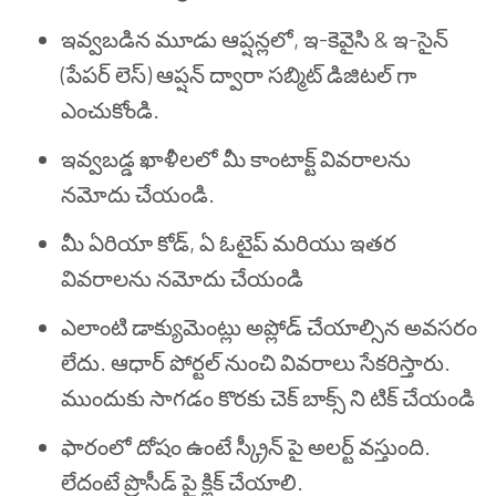
ఇవ్వబడిన మూడు ఆప్షన్లలో, ఇ-కెవైసి & ఇ-సైన్
(పేపర్ లెస్) ఆప్షన్ ద్వారా సబ్మిట్ డిజిటల్ గా
ఎంచుకోండి.
ఇవ్వబడ్డ ఖాళీలలో మీ కాంటాక్ట్ వివరాలను
నమోదు చేయండి.
మీ ఏరియా కోడ్, ఏ ఓటైప్ మరియు ఇతర
వివరాలను నమోదు చేయండి
ఎలాంటి డాక్యుమెంట్లు అప్లోడ్ చేయాల్సిన అవసరం
లేదు. ఆధార్ పోర్టల్ నుంచి వివరాలు సేకరిస్తారు.
ముందుకు సాగడం కొరకు చెక్ బాక్స్ ని టిక్ చేయండి
ఫారంలో దోషం ఉంటే స్క్రీన్ పై అలర్ట్ వస్తుంది.
లేదంటే ప్రొసీడ్ పై క్లిక్ చేయాలి.