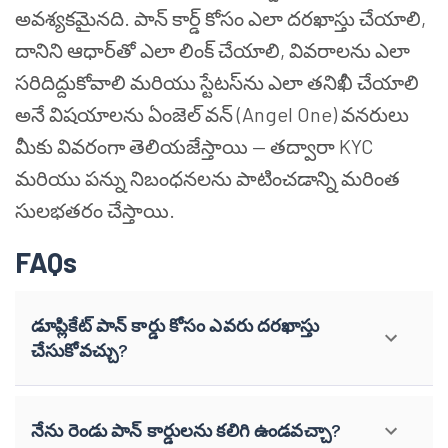
అవశ్యకమైనది. పాన్ కార్డ్ కోసం ఎలా దరఖాస్తు చేయాలి,
దానిని ఆధార్‌తో ఎలా లింక్ చేయాలి, వివరాలను ఎలా
సరిదిద్దుకోవాలి మరియు స్టేటస్‌ను ఎలా తనిఖీ చేయాలి
అనే విషయాలను ఏంజెల్ వన్ (Angel One) వనరులు
మీకు వివరంగా తెలియజేస్తాయి — తద్వారా KYC
మరియు పన్ను నిబంధనలను పాటించడాన్ని మరింత
సులభతరం చేస్తాయి.
FAQs
డూప్లికేట్ పాన్ కార్డు కోసం ఎవరు దరఖాస్తు
చేసుకోవచ్చు?
నేను రెండు పాన్ కార్డులను కలిగి ఉండవచ్చా?