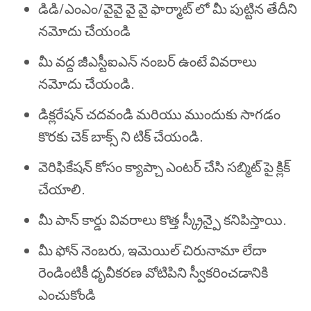
డిడి/ఎంఎం/వైవై వై వై ఫార్మాట్ లో మీ పుట్టిన తేదీని
నమోదు చేయండి
మీ వద్ద జీఎస్టీఐఎన్ నంబర్ ఉంటే వివరాలు
నమోదు చేయండి.
డిక్లరేషన్ చదవండి మరియు ముందుకు సాగడం
కొరకు చెక్ బాక్స్ ని టిక్ చేయండి.
వెరిఫికేషన్ కోసం క్యాప్చా ఎంటర్ చేసి సబ్మిట్ పై క్లిక్
చేయాలి.
మీ పాన్ కార్డు వివరాలు కొత్త స్క్రీన్పై కనిపిస్తాయి.
మీ ఫోన్ నెంబరు, ఇమెయిల్ చిరునామా లేదా
రెండింటికీ ధృవీకరణ వోటిపిని స్వీకరించడానికి
ఎంచుకోండి