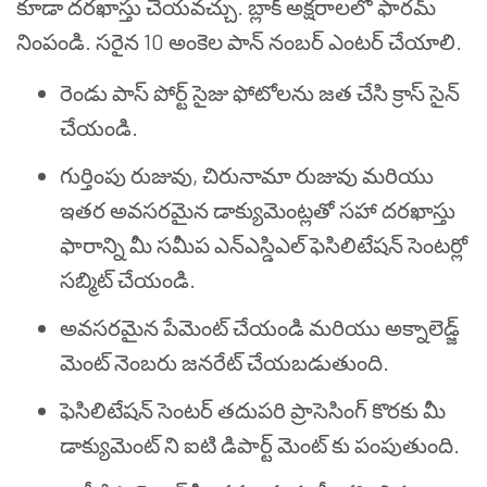
కూడా దరఖాస్తు చేయవచ్చు. బ్లాక్ అక్షరాలలో ఫారమ్
నింపండి. సరైన 10 అంకెల పాన్ నంబర్ ఎంటర్ చేయాలి.
రెండు పాస్ పోర్ట్ సైజు ఫోటోలను జత చేసి క్రాస్ సైన్
చేయండి.
గుర్తింపు రుజువు, చిరునామా రుజువు మరియు
ఇతర అవసరమైన డాక్యుమెంట్లతో సహా దరఖాస్తు
ఫారాన్ని మీ సమీప ఎన్ఎస్డిఎల్ ఫెసిలిటేషన్ సెంటర్లో
సబ్మిట్ చేయండి.
అవసరమైన పేమెంట్ చేయండి మరియు అక్నాలెడ్జ్
మెంట్ నెంబరు జనరేట్ చేయబడుతుంది.
ఫెసిలిటేషన్ సెంటర్ తదుపరి ప్రాసెసింగ్ కొరకు మీ
డాక్యుమెంట్ ని ఐటి డిపార్ట్ మెంట్ కు పంపుతుంది.