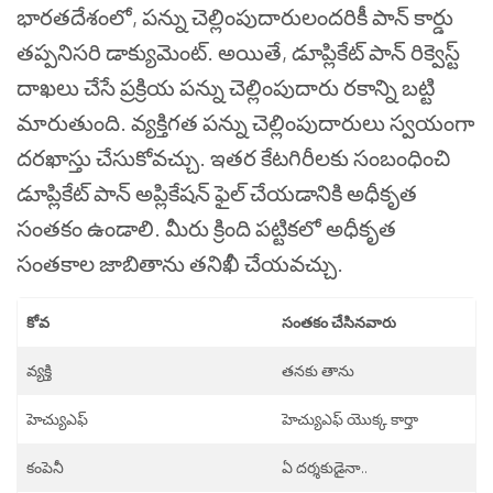
భారతదేశంలో, పన్ను చెల్లింపుదారులందరికీ పాన్ కార్డు
తప్పనిసరి డాక్యుమెంట్. అయితే, డూప్లికేట్ పాన్ రిక్వెస్ట్
దాఖలు చేసే ప్రక్రియ పన్ను చెల్లింపుదారు రకాన్ని బట్టి
మారుతుంది. వ్యక్తిగత పన్ను చెల్లింపుదారులు స్వయంగా
దరఖాస్తు చేసుకోవచ్చు. ఇతర కేటగిరీలకు సంబంధించి
డూప్లికేట్ పాన్ అప్లికేషన్ ఫైల్ చేయడానికి అధీకృత
సంతకం ఉండాలి. మీరు క్రింది పట్టికలో అధీకృత
సంతకాల జాబితాను తనిఖీ చేయవచ్చు.
కోవ
సంతకం చేసినవారు
వ్యక్తి
తనకు తాను
హెచ్యుఎఫ్
హెచ్యుఎఫ్ యొక్క కార్తా
కంపెనీ
ఏ దర్శకుడైనా..