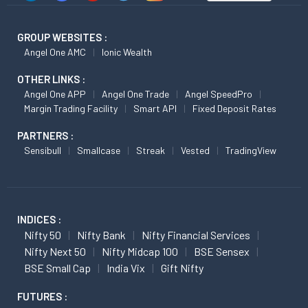
GROUP WEBSITES :
Angel One AMC
Ionic Wealth
OTHER LINKS :
Angel One APP
Angel One Trade
Angel SpeedPro
Margin Trading Facility
Smart API
Fixed Deposit Rates
PARTNERS :
Sensibull
Smallcase
Streak
Vested
TradingView
INDICES :
Nifty 50
Nifty Bank
Nifty Financial Services
Nifty Next 50
Nifty Midcap 100
BSE Sensex
BSE Small Cap
India Vix
Gift Nifty
FUTURES :