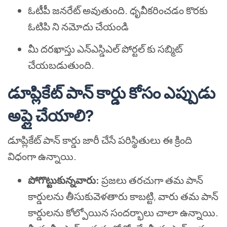
ఓటీపీ జనరేట్ అవుతుంది. ధృవీకరించడం కొరకు
ఓటిపి ని నమోదు చేయండి
మీ దరఖాస్తు ఎన్ఎస్డిఎల్ పోర్టల్ కు సబ్మిట్
చేయబడుతుంది.
డూప్లికేట్ పాన్ కార్డు కోసం ఎప్పుడు
అప్లై చేయాలి?
డూప్లికేట్ పాన్ కార్డు జారీ చేసే పరిస్థితులు ఈ క్రింది
విధంగా ఉన్నాయి.
పోగొట్టుకున్నవారు:
ప్రజలు తరచుగా తమ పాన్
కార్డులను తీసుకువెళతారు కాబట్టి, వారు తమ పాన్
కార్డులను కోల్పోయిన సందర్భాలు చాలా ఉన్నాయి.