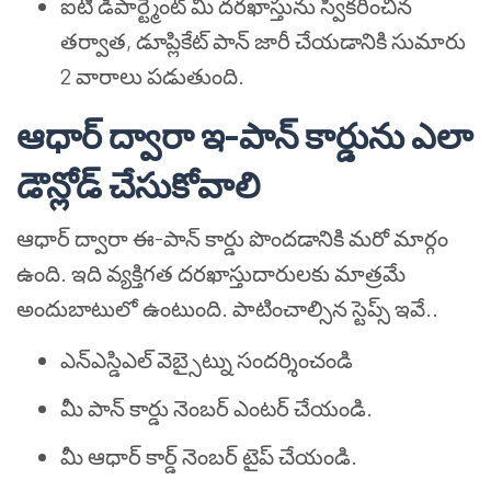
ఐటీ డిపార్ట్మెంట్ మీ దరఖాస్తును స్వీకరించిన
తర్వాత, డూప్లికేట్ పాన్ జారీ చేయడానికి సుమారు
2 వారాలు పడుతుంది.
ఆధార్ ద్వారా ఇ-పాన్ కార్డును ఎలా
డౌన్లోడ్ చేసుకోవాలి
ఆధార్ ద్వారా ఈ-పాన్ కార్డు పొందడానికి మరో మార్గం
ఉంది. ఇది వ్యక్తిగత దరఖాస్తుదారులకు మాత్రమే
అందుబాటులో ఉంటుంది. పాటించాల్సిన స్టెప్స్ ఇవే..
ఎన్ఎస్డిఎల్ వెబ్సైట్ను సందర్శించండి
మీ పాన్ కార్డు నెంబర్ ఎంటర్ చేయండి.
మీ ఆధార్ కార్డ్ నెంబర్ టైప్ చేయండి.