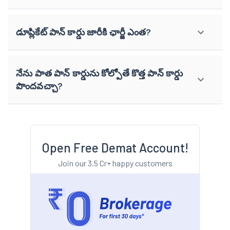
డూప్లికేట్ పాన్ కార్డు జారీకి ఛార్జీ ఎంత?
నేను పాత పాన్ కార్డును కోల్పోతే కొత్త పాన్ కార్డు
పొందవచ్చా?
Open Free Demat Account!
Join our 3.5 Cr+ happy customers