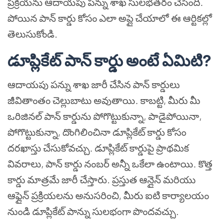
ప్రక్రియను ఆదాయపు పన్ను శాఖ సులభతరం చేసింది.
పోయిన పాన్ కార్డు కోసం ఎలా అప్లై చేయాలో ఈ ఆర్టికల్లో
తెలుసుకోండి.
డూప్లికేట్ పాన్ కార్డు అంటే ఏమిటి?
ఆదాయపు పన్ను శాఖ జారీ చేసిన పాన్ కార్డులు
జీవితాంతం చెల్లుబాటు అవుతాయి. కాబట్టి, మీరు మీ
ఒరిజినల్ పాన్ కార్డును పోగొట్టుకున్నా, పాడైపోయినా,
పోగొట్టుకున్నా, దొంగిలించినా డూప్లికేట్ కార్డు కోసం
దరఖాస్తు చేసుకోవచ్చు. డూప్లికేట్ కార్డుపై ప్రాథమిక
వివరాలు, పాన్ కార్డు నంబర్ అన్నీ ఒకేలా ఉంటాయి. కొత్త
కార్డు మాత్రమే జారీ చేస్తారు. ప్రస్తుత ఆన్లైన్ మరియు
ఆఫ్లైన్ ప్రక్రియలను అనుసరించి, మీరు ఐటి కార్యాలయం
నుండి డూప్లికేట్ పాన్ను సులభంగా పొందవచ్చు.