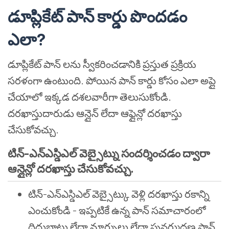
డూప్లికేట్ పాన్ కార్డు పొందడం
ఎలా?
డూప్లికేట్ పాన్ లను స్వీకరించడానికి ప్రస్తుత ప్రక్రియ
సరళంగా ఉంటుంది. పోయిన పాన్ కార్డు కోసం ఎలా అప్లై
చేయాలో ఇక్కడ దశలవారీగా తెలుసుకోండి.
దరఖాస్తుదారుడు ఆన్లైన్ లేదా ఆఫ్లైన్లో దరఖాస్తు
చేసుకోవచ్చు.
టిన్-ఎన్ఎస్డిఎల్ వెబ్సైట్ను సందర్శించడం ద్వారా
ఆన్లైన్లో దరఖాస్తు చేసుకోవచ్చు.
టిన్-ఎన్ఎస్డిఎల్ వెబ్సైట్కు వెళ్లి దరఖాస్తు రకాన్ని
ఎంచుకోండి - ఇప్పటికే ఉన్న పాన్ సమాచారంలో
దిద్దుబాటు లేదా మార్పులు లేదా పునర్ముద్రణ పాన్