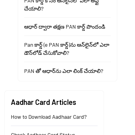
PAN కార్డ్ కోసం ఆన్‌లైన్‌లో ఎలా అప్లై
చేయాలి?
ఆధార్ ద్వారా తక్షణ PAN కార్డ్ పొందండి
Pan కార్డ్ (e PAN కార్డ్)ను ఆన్‌లైన్‌లో ఎలా
డౌన్‌లోడ్ చేసుకోవాలి?
PAN తో ఆధార్‌ను ఎలా లింక్ చేయాలి?
Aadhar Card Articles
How to Download Aadhaar Card?
Check Aadhaar Card Status