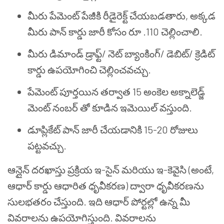
మీరు పేమెంట్ పేజీకి రీడైరెక్ట్ చేయబడతారు, అక్కడ
మీరు పాన్ కార్డు జారీ కోసం రూ .110 చెల్లించాలి.
మీరు డిమాండ్ డ్రాఫ్ట్/ నెట్ బ్యాంకింగ్/ డెబిట్/ క్రెడిట్
కార్డు ఉపయోగించి చెల్లించవచ్చు.
పేమెంట్ పూర్తయిన తర్వాత 15 అంకెల అక్నాలెడ్జ్
మెంట్ నంబర్ తో కూడిన ఇమెయిల్ వస్తుంది.
డూప్లికేట్ పాన్ జారీ చేయడానికి 15-20 రోజులు
పట్టవచ్చు.
ఆన్లైన్ దరఖాస్తు ప్రక్రియ ఇ-సైన్ మరియు ఇ-కెవైసి (అంటే,
ఆధార్ కార్డు ఆధారిత ధృవీకరణ) ద్వారా ధృవీకరణను
సులభతరం చేస్తుంది. ఇది ఆధార్ పోర్టల్లో ఉన్న మీ
వివరాలను ఉపయోగిస్తుంది. వివరాలను