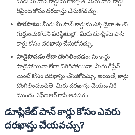
మీరు మీ పాన్ కార్డును కోల్పోతే, మీరు పాన్ కార్డు
రీప్రింట్ కోసం దరఖాస్తు చేసుకోవచ్చు.
పొరపాటు:
మీరు మీ పాన్ కార్డును ఎక్కడైనా ఉంచి
గుర్తుంచుకోలేని పరిస్థితుల్లో, మీరు డూప్లికేట్ పాన్
కార్డు కోసం దరఖాస్తు చేసుకోవచ్చు.
పాడైపోవడం లేదా దొంగిలించడం:
మీ కార్డు
పాడైపోయినా లేదా విరిగిపోయినా, మీరు రీప్లేస్
మెంట్ కోసం దరఖాస్తు చేసుకోవచ్చు. అయితే, కార్డు
దొంగిలించబడితే, మీరు దరఖాస్తు చేయడానికి
ముందు ఎఫ్ఐఆర్ కాపీ అవసరం.
డూప్లికేట్ పాన్ కార్డు కోసం ఎవరు
దరఖాస్తు చేయవచ్చు?